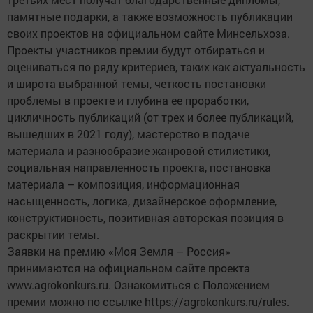
памятные подарки, а также возможность публикации
своих проектов на официальном сайте Минсельхоза.
Проекты участников премии будут отбираться и
оцениваться по ряду критериев, таких как актуальность
и широта выбранной темы, четкость постановки
проблемы в проекте и глубина ее проработки,
цикличность публикаций (от трех и более публикаций,
вышедших в 2021 году), мастерство в подаче
материала и разнообразие жанровой стилистики,
социальная направленность проекта, постановка
материала – композиция, информационная
насыщенность, логика, дизайнерское оформление,
конструктивность, позитивная авторская позиция в
раскрытии темы.
Заявки на премию «Моя Земля – Россия»
принимаются на официальном сайте проекта
www.agrokonkurs.ru. Ознакомиться с Положением
премии можно по ссылке https://agrokonkurs.ru/rules.