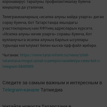
коронавирус таралуны профилактикалау буенча
киңәшләр дә үтәләчәк.
Телеграммаларның «исәпкә алуны кайда узарга» дигән
сорау буенча, бот Татарстанда якындагы
участокларның һәм КФҮнең адресларын күрсәтә.
«Исәпкә алуны ничек узарга» соравы буенча, бот
кулланучыга исәпкә алуның барлык ысуллары
турында мәгълүмат белән кыска пдф-файл җибәрә.
Чыганак:
https://www.tatar-inform.ru/news/ziteli-
tatarstana-mogut-uznat-o-perepisi-naseleniya-cerez-bot-v-
telegram-5840909
Следите за самым важным и интересным в
Telegram-канале
Татмедиа
Читайте новости Татарстана в