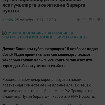
ясатучыларга ике ял көне бирергә
кушты
admin,
25 октябрь 2021 - 12:30
1153
0
0
Дәүләт Башлыгы губернаторларга 15 ноябрьгә кадәр
Covid-19дан прививка ясаткан кешеләргә, хезмәт
хакларын саклап калып, ике көнгә эштән азат итү
турында хәбәр итү тиешлеген әйтте.
Россиядә яшәүчеләр коронавирустан вакцина
ясатканнан соң өстәмә ике ял көне алачак. Төбәк
җитәкчеләренә тиешле йөкләмәне РФ Президенты
Владимир Путин бирде, дип хәбәр итә РИА Новости.