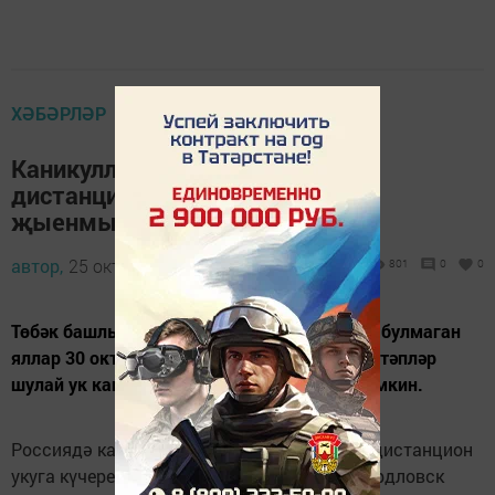
ХӘБӘРЛӘР
Каникуллардан соң укучыларны
дистанцион укуга күчерергә
җыенмыйлар
автор,
25 октябрь 2021 - 16:31
801
0
0
Төбәк башлыклары карары буенча эш көне булмаган
яллар 30 октябрьгә кадәр башланырга, мәктәпләр
шулай ук каникулларга иртәрәк китәргә мөмкин.
Россиядә каникуллардан соң укучыларны дистанцион
укуга күчерергә җыенмыйлар. Бу хакта Свердловск