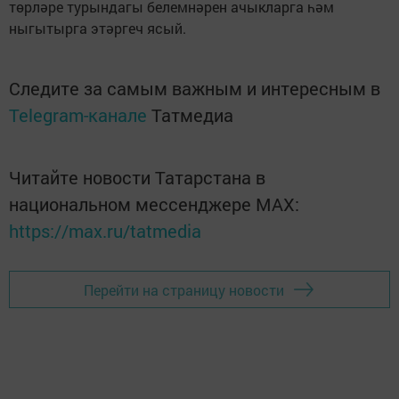
төрләре турындагы белемнәрен ачыкларга һәм
ныгытырга этәргеч ясый.
Следите за самым важным и интересным в
Telegram-канале
Татмедиа
Читайте новости Татарстана в
национальном мессенджере MАХ:
https://max.ru/tatmedia
Перейти на страницу новости