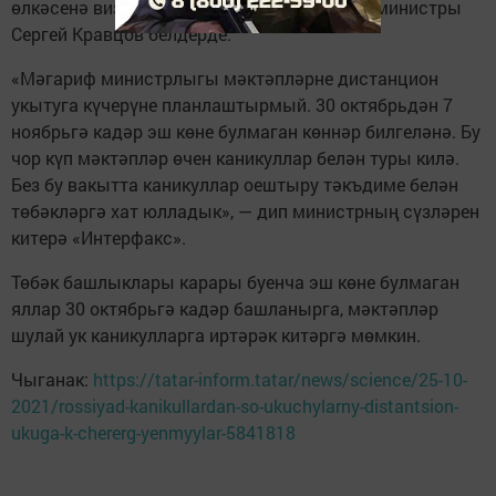
өлкәсенә визиты барышында РФ мәгариф министры
Сергей Кравцов белдерде.
«Мәгариф министрлыгы мәктәпләрне дистанцион
укытуга күчерүне планлаштырмый. 30 октябрьдән 7
ноябрьгә кадәр эш көне булмаган көннәр билгеләнә. Бу
чор күп мәктәпләр өчен каникуллар белән туры килә.
Без бу вакытта каникуллар оештыру тәкъдиме белән
төбәкләргә хат юлладык», — дип министрның сүзләрен
китерә «Интерфакс».
Төбәк башлыклары карары буенча эш көне булмаган
яллар 30 октябрьгә кадәр башланырга, мәктәпләр
шулай ук каникулларга иртәрәк китәргә мөмкин.
Чыганак:
https://tatar-inform.tatar/news/science/25-10-
2021/rossiyad-kanikullardan-so-ukuchylarny-distantsion-
ukuga-k-chererg-yenmyylar-5841818