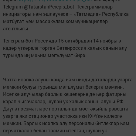
Telegram @TatarstanPerepis_bot. Телеграммалар
инициаторы һәм эшләүчесе – «Татмедиа» Республика
матбугат һәм массакүләм коммуникацияләр
агентлыгы.
Телеграм-бот Россиядә 15 октябрьдән 14 ноябрьгә
кадәр үткәрелә торган Бөтенроссия халык санын алу
турында иң мөһим мәгълүмат бирә.
Чатта исәпкә алуны кайда һәм нинди даталарда узарга
мөмкин булуы турында мәгълүмат белергә мөмкин.
Исәпкә алучылар барлык кешеләрне дә һәр фатирны
карап чыгачаклар, шулай ук халык санын алуны РФ
Дәүләт хезмәтләре порталында мөстәкыйль рәвештә
узарга яки стационар участокка яки КФҮкә килергә
мөмкин. Барлык исәпкә алу персоналы битлекләр һәм
перчаткалар белән тәэмин ителгән, шулай ук