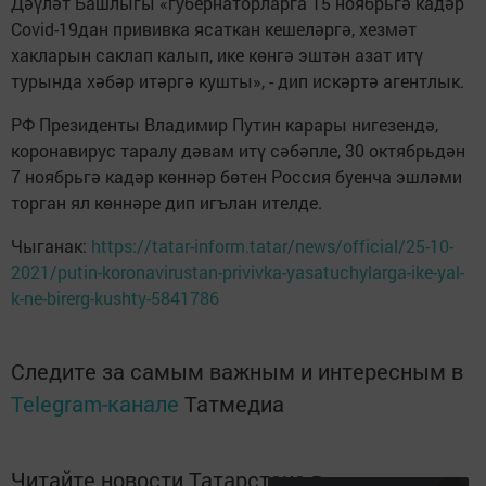
Дәүләт Башлыгы «губернаторларга 15 ноябрьгә кадәр
Covid-19дан прививка ясаткан кешеләргә, хезмәт
хакларын саклап калып, ике көнгә эштән азат итү
турында хәбәр итәргә кушты», - дип искәртә агентлык.
РФ Президенты Владимир Путин карары нигезендә,
коронавирус таралу дәвам итү сәбәпле, 30 октябрьдән
7 ноябрьгә кадәр көннәр бөтен Россия буенча эшләми
торган ял көннәре дип игълан ителде.
Чыганак:
https://tatar-inform.tatar/news/official/25-10-
2021/putin-koronavirustan-privivka-yasatuchylarga-ike-yal-
k-ne-birerg-kushty-5841786
Следите за самым важным и интересным в
Telegram-канале
Татмедиа
Читайте новости Татарстана в