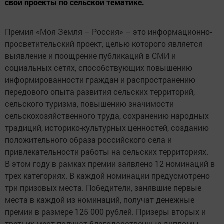
свои проекты по сельской тематике.
Премия «Моя Земля – Россия» – это информационно-
просветительский проект, целью которого является
выявление и поощрение публикаций в СМИ и
социальных сетях, способствующих повышению
информированности граждан и распространению
передового опыта развития сельских территорий,
сельского туризма, повышению значимости
сельскохозяйственного труда, сохранению народных
традиций, историко-культурных ценностей, созданию
положительного образа российского села и
привлекательности работы на сельских территориях.
В этом году в рамках премии заявлено 12 номинаций в
трех категориях. В каждой номинации предусмотрено
три призовых места. Победители, занявшие первые
места в каждой из номинаций, получат денежные
премии в размере 125 000 рублей. Призеры вторых и
третьих мест получат благодарственные дипломы,