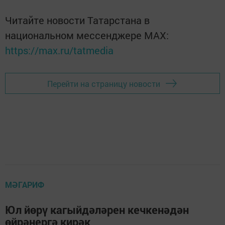
Читайте новости Татарстана в
национальном мессенджере MАХ:
https://max.ru/tatmedia
Перейти на страницу новости
МӘГАРИФ
Юл йөрү кагыйдәләрен кечкенәдән
өйрәнергә кирәк