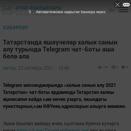
ӘТНӘ ЯҢАЛЫКЛАРЫ
16+
4
Автоматическое закрытие баннера через
"Әтнә таңы" газетасы - Әтнә районы
ХӘБӘРЛӘР
Татарстанда яшәүчеләр халык санын
алу турында Telegram чат-боты аша
белә ала
автор,
25 октябрь 2021 - 16:46
734
0
0
Telegram мессенджерында «халык санын алу 2021
Татарстан» чат-боты ярдәмендә Татарстан халкы
җанисәпне кайда һәм ничек узарга, якындагы
пунктларның һәм КФҮнең адресларын алырга мөмкин.
Эшне башлап җибәрү өчен, сылтама буенча күчәргә
кирәк
https://t.me/TatarstanPerepis_bot
яки җыярга