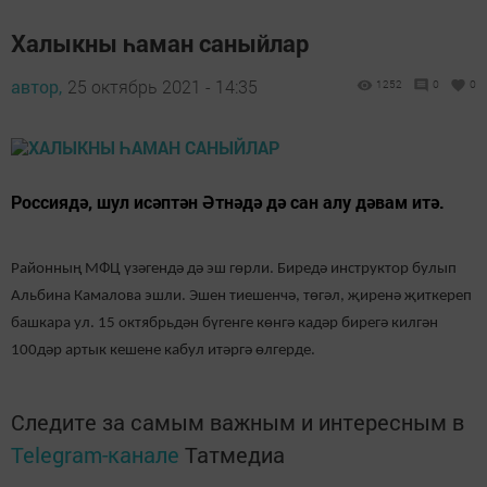
Халыкны һаман саныйлар
автор,
25 октябрь 2021 - 14:35
1252
0
0
Россиядә, шул исәптән Әтнәдә дә сан алу дәвам итә.
Районның МФЦ үзәгендә дә эш гөрли. Биредә инструктор булып
Альбина Камалова эшли. Эшен тиешенчә, төгәл, җиренә җиткереп
башкара ул. 15 октябрьдән бүгенге көнгә кадәр бирегә килгән
100дәр артык кешене кабул итәргә өлгерде.
Следите за самым важным и интересным в
Telegram-канале
Татмедиа