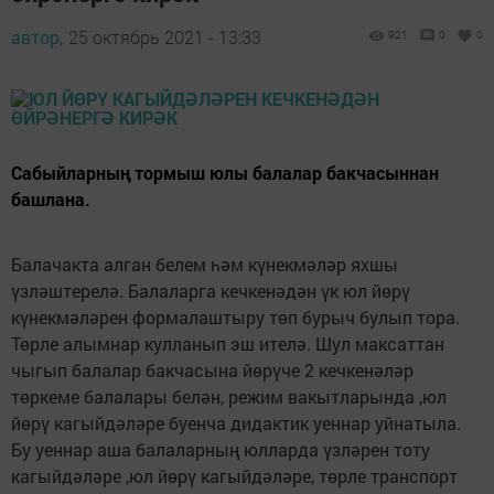
автор,
25 октябрь 2021 - 13:33
921
0
0
Сабыйларның тормыш юлы балалар бакчасыннан
башлана.
Балачакта алган белем һәм күнекмәләр яхшы
үзләштерелә. Балаларга кечкенәдән үк юл йөрү
күнекмәләрен формалаштыру төп бурыч булып тора.
Төрле алымнар кулланып эш ителә. Шул максаттан
чыгып балалар бакчасына йөрүче 2 кечкенәләр
төркеме балалары белән, режим вакытларында ,юл
йөрү кагыйдәләре буенча дидактик уеннар уйнатыла.
Бу уеннар аша балаларның юлларда үзләрен тоту
кагыйдәләре ,юл йөрү кагыйдәләре, төрле транспорт