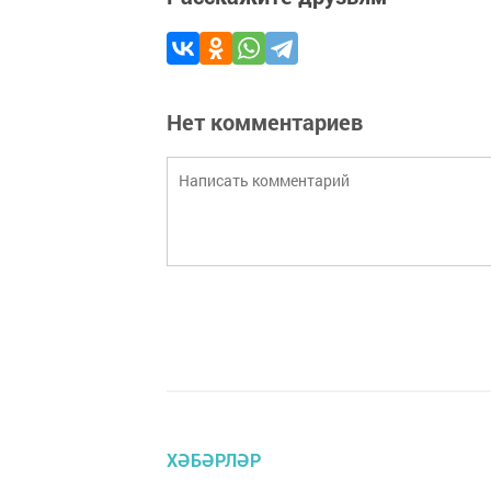
Нет комментариев
ХӘБӘРЛӘР