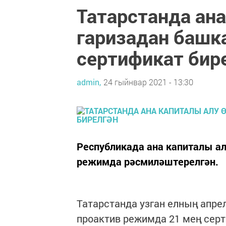
Татарстанда ана
гаризадан башк
сертификат бир
admin,
24 гыйнвар 2021 - 13:30
Республикада ана капиталы ал
режимда рәсмиләштерелгән.
Татарстанда узган елның апрел
проактив режимда 21 мең серт