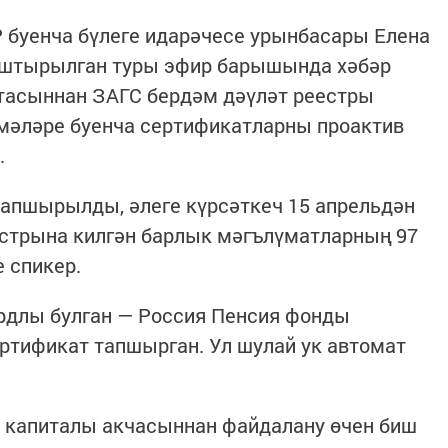
 буенча бүлеге идарәчесе урынбасары Елена
ештырылган туры эфир барышында хәбәр
ртасыннан ЗАГС бердәм дәүләт реестры
әләре буенча сертификатларны проактив
.
тапшырылды, әлеге күрсәткеч 15 апрельдән
естрына килгән барлык мәгълүматларның 97
 спикер.
ордлы булган — Россия Пенсия фонды
ртификат тапшырган. Ул шулай ук автомат
а капиталы акчасыннан файдалану өчен биш