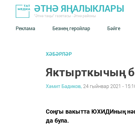
ӘТНӘ ЯҢАЛЫКЛАРЫ
"Әтнә таңы" газетасы - Әтнә районы
Реклама
Безнең геройлар
Бәйге
ХӘБӘРЛӘР
Яктырткычың б
Хәмит Бадиков,
24 гыйнвар 2021 - 15:1
Соңгы вакытта ЮХИДИның нәк
да була.