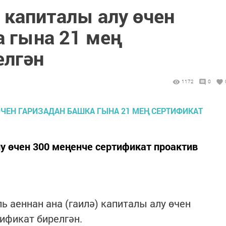
 капиталы алу өчен
а гына 21 мең
елгән
1172
0
у өчен 300 меңенче сертификат проактив
ь аеннан ана (гаилә) капиталы алу өчен
ификат бирелгән.