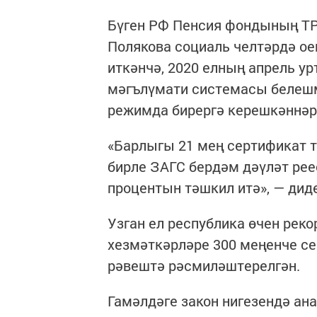
Бүген РФ Пенсия фондының ТР
Полякова социаль челтәрдә о
иткәнчә, 2020 елның апрель у
мәгълүмати системасы белешм
режимда бирергә керешкәннәр
«Барлыгы 21 мең сертификат 
бирле ЗАГС бердәм дәүләт ре
процентын тәшкил итә», — диде
Узган ел республика өчен рек
хезмәткәрләре 300 меңенче се
рәвештә рәсмиләштерелгән.
Гамәлдәге закон нигезендә ан