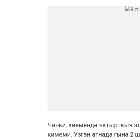
Чөнки, киемендә яктырткыч э
кимеми. Узган атнада гына 2 ш