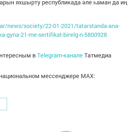
арын яхшырту республикада әле һаман да иң
atar/news/society/22-01-2021/tatarstanda-ana-
ka-gyna-21-me-sertifikat-birelg-n-5800928
интересным в
Telegram-канале
Татмедиа
в национальном мессенджере MАХ: