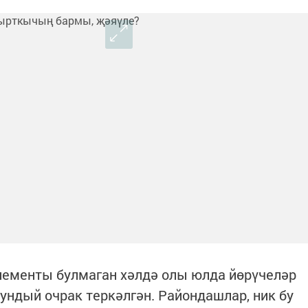
лементы булмаган хәлдә олы юлда йөрүчеләр
ундый очрак теркәлгән. Райондашлар, ник бу