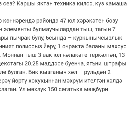
сез? Каршы яктан техника килсә, күз камаша
р көннәрендә районда 47 юл хәрәкәтен бозу
ч элементы булмаучылардан тыш, тагын 7
ары пычрак булу, 6сында – куркынычсызлык
иният полиссыз йөрү, 1 очракта баланы махсус
 Моннан тыш 3 вак юл һәлакәте теркәлгән, 13
екстагы 20.25 маддәсе буенча, ягъни, штрафы
ле булган. Бик кызганыч хәл – рульдән 2
ерәү йөртү хокукыннан мәхрүм ителгән хәлдә
клаган. Ул мәхлук 150 сәгатькә мәҗбүри