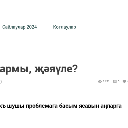
Сайлаулар 2024
Котлаулар
армы, җәяүле?
0
1151
0
ъ шушы проблемага басым ясавын аңларга