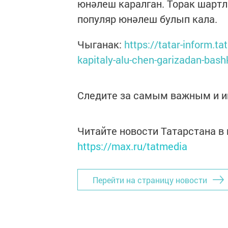
юнәлеш каралган. Торак шартл
популяр юнәлеш булып кала.
Чыганак:
https://tatar-inform.t
kapitaly-alu-chen-garizadan-bash
Следите за самым важным и 
Читайте новости Татарстана 
https://max.ru/tatmedia
Перейти на страницу новости