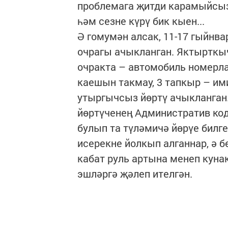
проблемага җитди карамыйсыз 
һәм сезне күрү бик кыен...
Ә гомумән алсак, 11-17 гыйнва
очрагы ачыкланган. Яктырткы
очракта – автомобиль номерл
каешын такмау, 3 тапкыр – им
утыргычсыз йөртү ачыкланган.
йөртүченең Административ код
булып та түләмичә йөрүе билге
исерекне йолкып алганнар, ә б
кабат руль артына менеп куна
эшләргә җәлеп ителгән.