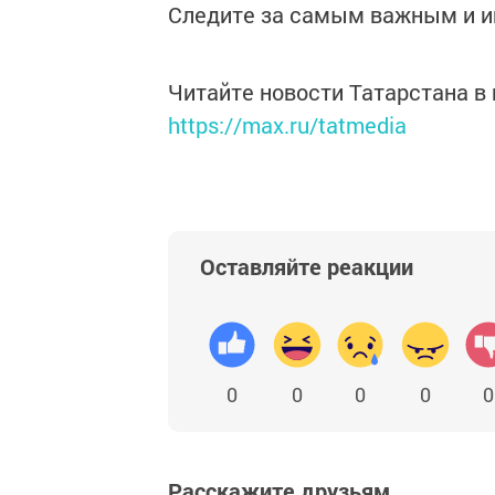
Следите за самым важным и 
Читайте новости Татарстана 
https://max.ru/tatmedia
Оставляйте реакции
0
0
0
0
0
Расскажите друзьям