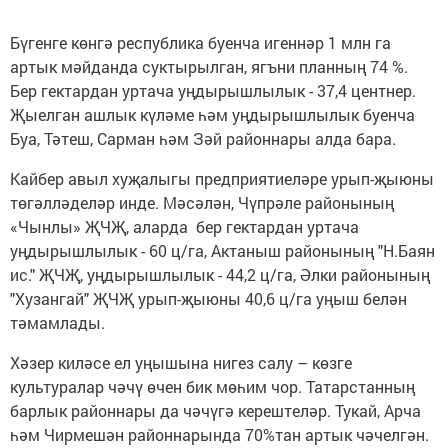
Бүгенге көнгә республика буенча игеннәр 1 млн га
артык мәйданда суктырылган, ягъни планның 74 %.
Бер гектардан уртача уңдырышлылык - 37,4 центнер.
Җыелган ашлык күләме һәм уңдырышлылык буенча
Буа, Тәтеш, Сарман һәм Зәй районнары алда бара.
Кайбер авыл хуҗалыгы предприятиеләре урып-җыюны
төгәлләделәр инде. Мәсәлән, Чүпрәле районының
«Чынлы» ҖЧҖ, аларда бер гектардан уртача
уңдырышлылык - 60 ц/га, Актаныш районының "Н.Баян
ис." ҖЧҖ, уңдырышлылык - 44,2 ц/га, Әлки районының
"Хузангай" ҖЧҖ урып-җыюны 40,6 ц/га уңыш белән
тәмамлады.
Хәзер киләсе ел уңышына нигез салу – көзге
культуралар чәчү өчен бик мөһим чор. Татарстанның
барлык районнары да чәчүгә керештеләр. Тукай, Арча
һәм Чирмешән районнарында 70%тан артык чәчелгән.