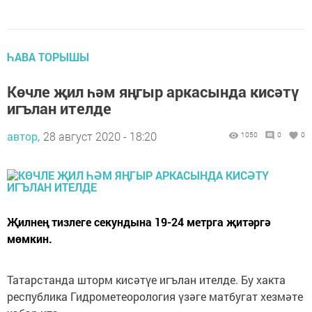
ҺАВА ТОРЫШЫ
Көчле җил һәм яңгыр аркасында кисәтү
игълан ителде
автор,
28 август 2020 - 18:20
1050
0
0
Җилнең тизлеге секундына 19-24 метрга җитәргә
мөмкин.
Татарстанда шторм кисәтүе игълан ителде. Бу хакта
республика Гидрометеорология үзәге матбугат хезмәте