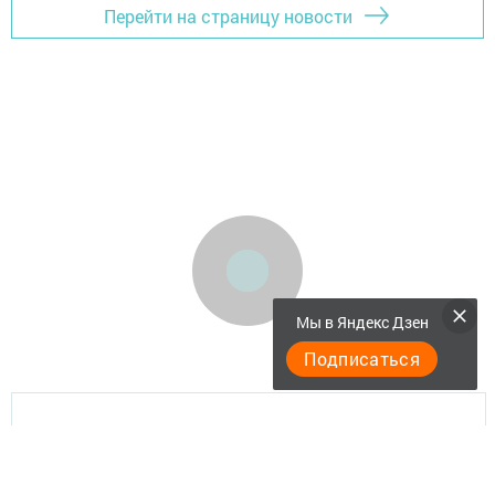
Перейти на страницу новости
Мы в Яндекс Дзен
Подписаться
"Әтнә таңы" газетасы ниләр яза?
Төрле темалар