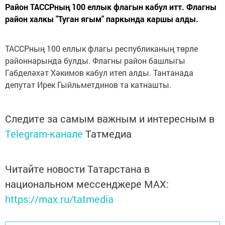
Район ТАССРның 100 еллык флагын кабул итт. Флагны
район халкы "Туган ягым" паркында каршы алды.
ТАССРның 100 еллык флагы республиканың төрле
районнарында булды. Флагны район башлыгы
Габделәхәт Хәкимов кабул итеп алды. Тантанада
депутат Ирек Гыйльметдинов та катнашты.
Следите за самым важным и интересным в
Telegram-канале
Татмедиа
Читайте новости Татарстана в
национальном мессенджере MАХ:
https://max.ru/tatmedia