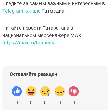
Следите за самым важным и интересным в
Telegram-канале
Татмедиа
Читайте новости Татарстана в
национальном мессенджере MАХ:
https://max.ru/tatmedia
Оставляйте реакции
0
0
0
0
0