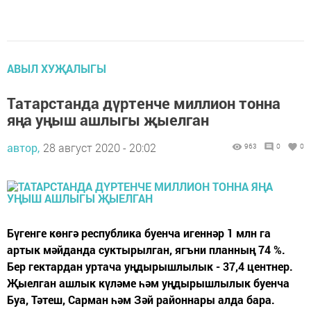
АВЫЛ ХУҖАЛЫГЫ
Татарстанда дүртенче миллион тонна
яңа уңыш ашлыгы җыелган
автор,
28 август 2020 - 20:02
963
0
0
Бүгенге көнгә республика буенча игеннәр 1 млн га
артык мәйданда суктырылган, ягъни планның 74 %.
Бер гектардан уртача уңдырышлылык - 37,4 центнер.
Җыелган ашлык күләме һәм уңдырышлылык буенча
Буа, Тәтеш, Сарман һәм Зәй районнары алда бара.