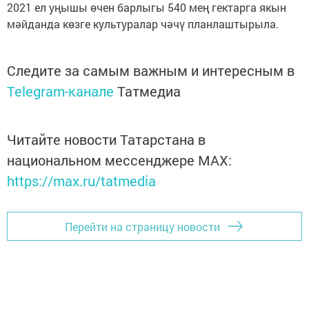
2021 ел уңышы өчен барлыгы 540 мең гектарга якын
мәйданда көзге культуралар чәчү планлаштырыла.
Следите за самым важным и интересным в
Telegram-канале
Татмедиа
Читайте новости Татарстана в
национальном мессенджере MАХ:
https://max.ru/tatmedia
Перейти на страницу новости