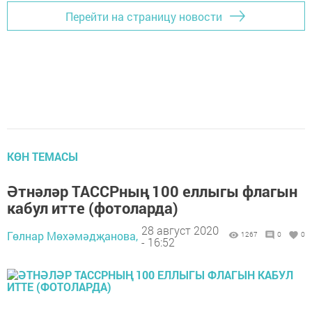
Перейти на страницу новости
КӨН ТЕМАСЫ
Әтнәләр ТАССРның 100 еллыгы флагын
кабул итте (фотоларда)
28 август 2020
Гөлнар Мөхәмәдҗанова,
1267
0
0
- 16:52