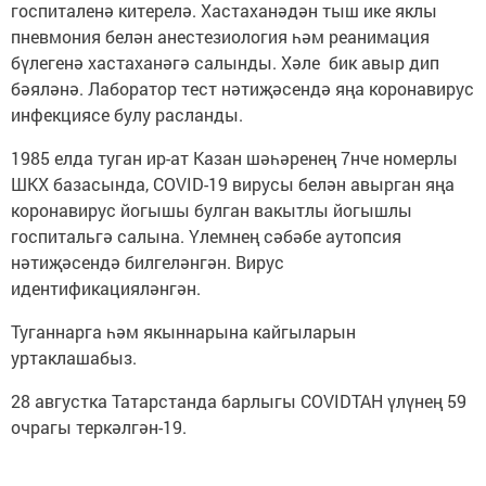
госпиталенә китерелә. Хастаханәдән тыш ике яклы
пневмония белән анестезиология һәм реанимация
бүлегенә хастаханәгә салынды. Хәле бик авыр дип
бәяләнә. Лаборатор тест нәтиҗәсендә яңа коронавирус
инфекциясе булу расланды.
1985 елда туган ир-ат Казан шәһәренең 7нче номерлы
ШКХ базасында, COVID-19 вирусы белән авырган яңа
коронавирус йогышы булган вакытлы йогышлы
госпитальгә салына. Үлемнең сәбәбе аутопсия
нәтиҗәсендә билгеләнгән. Вирус
идентификацияләнгән.
Туганнарга һәм якыннарына кайгыларын
уртаклашабыз.
28 августка Татарстанда барлыгы COVIDТАН үлүнең 59
очрагы теркәлгән-19.