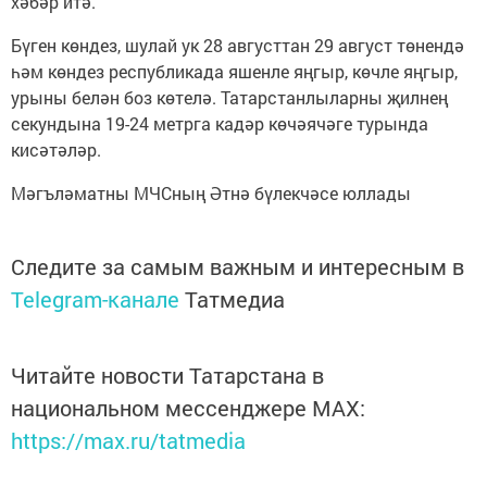
хәбәр итә.
Бүген көндез, шулай ук 28 августтан 29 август төнендә
һәм көндез республикада яшенле яңгыр, көчле яңгыр,
урыны белән боз көтелә. Татарстанлыларны җилнең
секундына 19-24 метрга кадәр көчәячәге турында
кисәтәләр.
Мәгъләматны МЧСның Әтнә бүлекчәсе юллады
Следите за самым важным и интересным в
Telegram-канале
Татмедиа
Читайте новости Татарстана в
национальном мессенджере MАХ:
https://max.ru/tatmedia