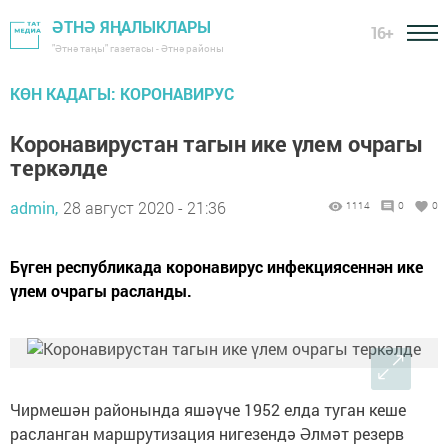
ӘТНӘ ЯҢАЛЫКЛАРЫ
16+
"Әтнә таңы" газетасы - Әтнә районы
КӨН КАДАГЫ: КОРОНАВИРУС
Коронавирустан тагын ике үлем очрагы
теркәлде
admin,
28 август 2020 - 21:36
1114
0
0
Бүген республикада коронавирус инфекциясеннән ике
үлем очрагы расланды.
Чирмешән районында яшәүче 1952 елда туган кеше
расланган маршрутизация нигезендә Әлмәт резерв