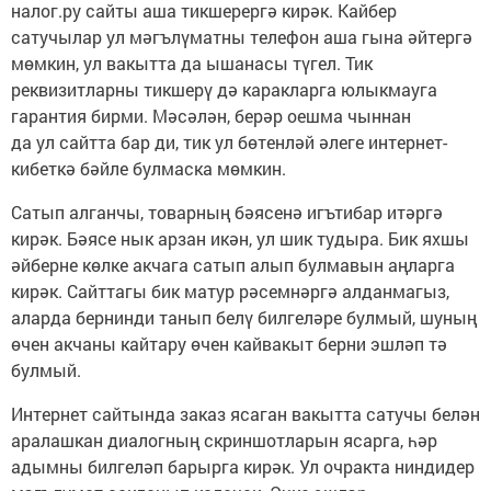
налог.ру сайты аша тикшерергә кирәк. Кайбер
сатучылар ул мәгълүматны телефон аша гына әйтергә
мөмкин, ул вакытта да ышанасы түгел. Тик
реквизитларны тикшерү дә каракларга юлыкмауга
гарантия бирми. Мәсәлән, берәр оешма чыннан
да ул сайтта бар ди, тик ул бөтенләй әлеге интернет-
кибеткә бәйле булмаска мөмкин.
Сатып алганчы, товарның бәясенә игътибар итәргә
кирәк. Бәясе нык арзан икән, ул шик тудыра. Бик яхшы
әйберне көлке акчага сатып алып булмавын аңларга
кирәк. Сайттагы бик матур рәсемнәргә алданмагыз,
аларда бернинди танып белү билгеләре булмый, шуның
өчен акчаны кайтару өчен кайвакыт берни эшләп тә
булмый.
Интернет сайтында заказ ясаган вакытта сатучы белән
аралашкан диалогның скриншотларын ясарга, һәр
адымны билгеләп барырга кирәк. Ул очракта ниндидер