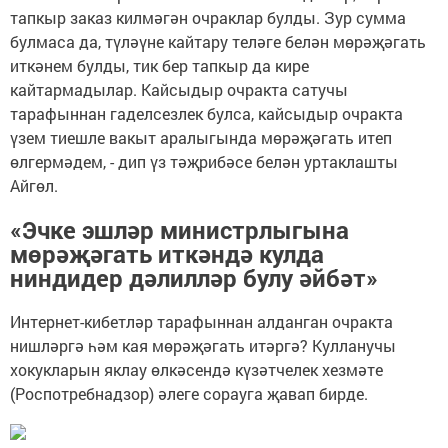
тапкыр заказ килмәгән очраклар булды. Зур сумма
булмаса да, түләүне кайтару теләге белән мөрәҗәгать
иткәнем булды, тик бер тапкыр да кире
кайтармадылар. Кайсыдыр очракта сатучы
тарафыннан гаделсезлек булса, кайсыдыр очракта
үзем тиешле вакыт аралыгында мөрәҗәгать итеп
өлгермәдем, - дип үз тәҗрибәсе белән уртаклашты
Айгөл.
«Эчке эшләр министрлыгына
мөрәҗәгать иткәндә кулда
ниндидер дәлилләр булу әйбәт»
Интернет-кибетләр тарафыннан алданган очракта
нишләргә һәм кая мөрәҗәгать итәргә? Кулланучы
хокукларын яклау өлкәсендә күзәтчелек хезмәте
(Роспотребнадзор) әлеге сорауга җавап бирде.