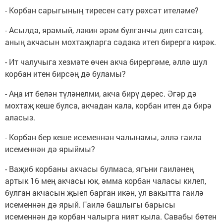
- Корбан сарыгының тиресен сату рөхсәт ителәме?
- Асылда, ярамый, ләкин әрәм булганчы дип сатсаң,
аның акчасын мохтаҗларга сәдака итеп бирергә кирәк.
- Ит чалучыга хезмәте өчен акча бирергәме, әллә шул
корбан итен бирсәң дә буламы?
- Аңа ит белән түләнелми, акча бирү дөрес. Әгәр дә
мохтаҗ кеше булса, акчадан кала, корбан итен дә бирә
аласыз.
- Корбан бер кеше исеменнән чалынамы, әллә гаилә
исеменнән дә ярыймы?
- Ваҗиб корбаны акчасы булмаса, ягъни гаиләнең
артык 16 мең акчасы юк, әмма корбан чаласы килеп,
булган акчасын җыеп барган икән, ул вакытта гаилә
исеменнән дә ярый. Гаилә башлыгы барысы
исеменнән дә корбан чалырга ният кыла. Савабы бөтен