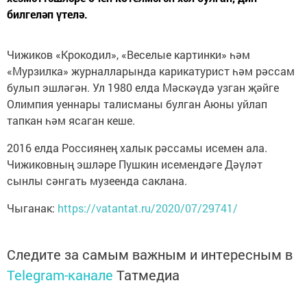
билгеләп үтелә.
Чижиков «Крокодил», «Веселые картинки» һәм
«Мурзилка» журналларында карикатурист һәм рәссам
булып эшләгән. Ул 1980 елда Мәскәүдә узган җәйге
Олимпия уеннары талисманы булган Аюны уйлап
тапкан һәм ясаган кеше.
2016 елда Россиянең халык рәссамы исемен ала.
Чижиковның эшләре Пушкин исемендәге Дәүләт
сынлы сәнгать музеенда саклана.
Чыганак:
https://vatantat.ru/2020/07/29741/
Следите за самым важным и интересным в
Telegram-канале
Татмедиа