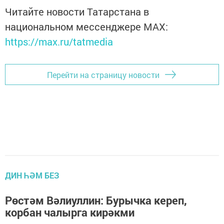
Читайте новости Татарстана в
национальном мессенджере MАХ:
https://max.ru/tatmedia
Перейти на страницу новости
ДИН ҺӘМ БЕЗ
Рөстәм Вәлиуллин: Бурычка кереп,
корбан чалырга кирәкми