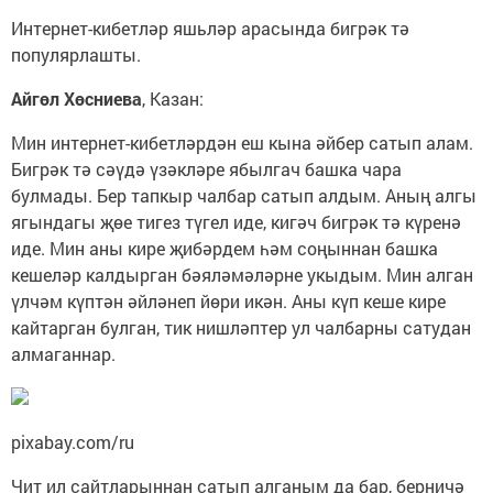
Интернет-кибетләр яшьләр арасында бигрәк тә
популярлашты.
Айгөл Хөсниева
, Казан:
Мин интернет-кибетләрдән еш кына әйбер сатып алам.
Бигрәк тә сәүдә үзәкләре ябылгач башка чара
булмады. Бер тапкыр чалбар сатып алдым. Аның алгы
ягындагы җөе тигез түгел иде, кигәч бигрәк тә күренә
иде. Мин аны кире җибәрдем һәм соңыннан башка
кешеләр калдырган бәяләмәләрне укыдым. Мин алган
үлчәм күптән әйләнеп йөри икән. Аны күп кеше кире
кайтарган булган, тик нишләптер ул чалбарны сатудан
алмаганнар.
pixabay.com/ru
Чит ил сайтларыннан сатып алганым да бар, берничә