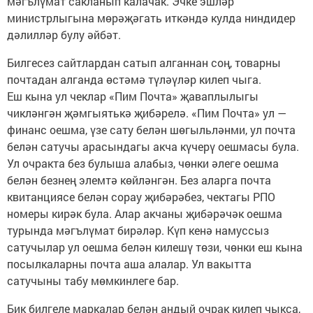
мәгълүмат сакланып калачак. Эчке эшләр
министрлыгына мөрәҗәгать иткәндә кулда ниндидер
дәлилләр булу әйбәт.
Билгесез сайтлардан сатып алганнан соң, товарны
почтадан алганда өстәмә түләүләр килеп чыга.
Еш кына ул чеклар «Пим Почта» җаваплылыгы
чикләнгән җәмгыятькә җибәрелә. «Пим Почта» ул —
финанс оешма, үзе сату белән шөгыльләнми, ул почта
белән сатучы арасындагы акча күчерү оешмасы була.
Ул очракта без булыша алабыз, чөнки әлеге оешма
белән безнең элемтә көйләнгән. Без аларга почта
квитанциясе белән сорау җибәрәбез, чектагы РПО
номеры кирәк була. Алар акчаны җибәрәчәк оешма
турында мәгълүмат бирәләр. Күп кенә намуссыз
сатучылар ул оешма белән килешү төзи, чөнки еш кына
посылкаларны почта аша алалар. Ул вакытта
сатучыны табу мөмкинлеге бар.
Бик билгеле маркалар белән андый очрак килеп чыкса,