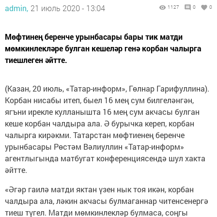
admin,
21 июль 2020 - 13:04
1127
0
0
Мөфтинең беренче урынбасары бары тик матди
мөмкинлекләре булган кешеләр генә корбан чалырга
тиешлеген әйтте.
(Казан, 20 июль, «Татар-информ», Гөлнар Гарифуллина).
Корбан нисабы итеп, быел 16 мең сум билгеләнгән,
ягъни ирекле кулланышта 16 мең сум акчасы булган
кеше корбан чалдыра ала. Ә бурычка кереп, корбан
чалырга кирәкми. Татарстан мөфтиенең беренче
урынбасары Рөстәм Вәлиуллин «Татар-информ»
агентлыгында матбугат конференциясендә шул хакта
әйтте.
«Әгәр гаилә матди яктан үзен нык тоя икән, корбан
чалдыра ала, ләкин акчасы булмаганнар читенсенергә
тиеш түгел. Матди мөмкинлекләр булмаса, соңгы