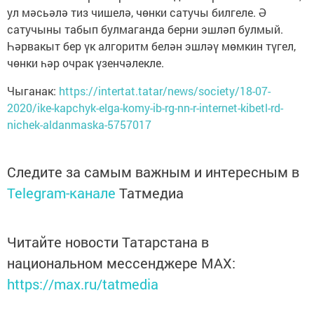
ул мәсьәлә тиз чишелә, чөнки сатучы билгеле. Ә
сатучыны табып булмаганда берни эшләп булмый.
Һәрвакыт бер үк алгоритм белән эшләү мөмкин түгел,
чөнки һәр очрак үзенчәлекле.
Чыганак:
https://intertat.tatar/news/society/18-07-
2020/ike-kapchyk-elga-komy-ib-rg-nn-r-internet-kibetl-rd-
nichek-aldanmaska-5757017
Следите за самым важным и интересным в
Telegram-канале
Татмедиа
Читайте новости Татарстана в
национальном мессенджере MАХ:
https://max.ru/tatmedia