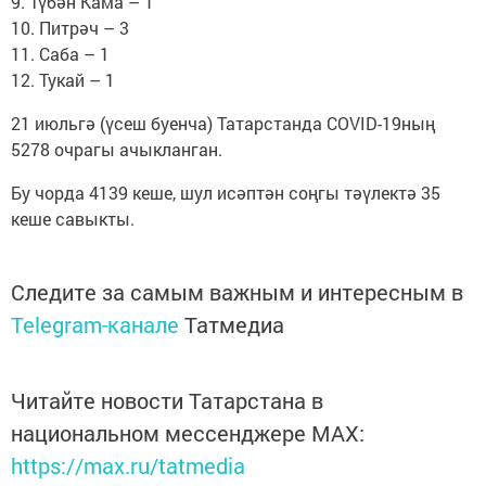
9. Түбән Кама – 1
10. Питрәч – 3
11. Саба – 1
12. Тукай – 1
21 июльгә (үсеш буенча) Татарстанда COVID-19ның
5278 очрагы ачыкланган.
Бу чорда 4139 кеше, шул исәптән соңгы тәүлектә 35
кеше савыкты.
Следите за самым важным и интересным в
Telegram-канале
Татмедиа
Читайте новости Татарстана в
национальном мессенджере MАХ:
https://max.ru/tatmedia