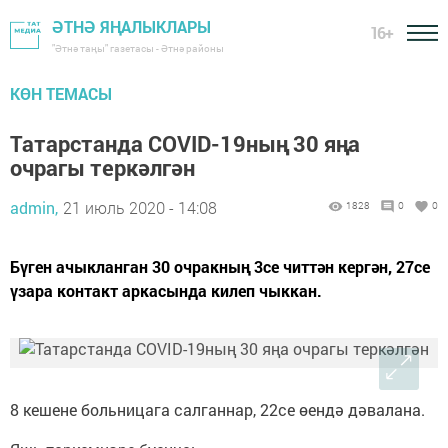
ӘТНӘ ЯҢАЛЫКЛАРЫ
16+
"Әтнә таңы" газетасы - Әтнә районы
КӨН ТЕМАСЫ
Татарстанда COVID-19ның 30 яңа
очрагы теркәлгән
admin,
21 июль 2020 - 14:08
1828
0
0
Бүген ачыкланган 30 очракның 3се читтән кергән, 27се
үзара контакт аркасында килеп чыккан.
8 кешене больницага салганнар, 22се өендә дәвалана.