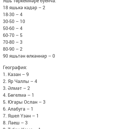
Яшь төркемнәре буенча:
18 яшькә кадәр – 2
18-30 – 4
30-50 – 10
50-60 – 4
60-70 – 5
70-80 – 3
80-90 – 2
90 яшьтән өлкәннәр – 0
География:
1. Казан – 9
2. Яр Чаллы – 4
3. Әлмәт – 2
4. Бөгелмә – 1
5. Югары Ослан – 3
6. Алабуга – 1
7. Яшел Үзән – 1
8. Лаеш – 3