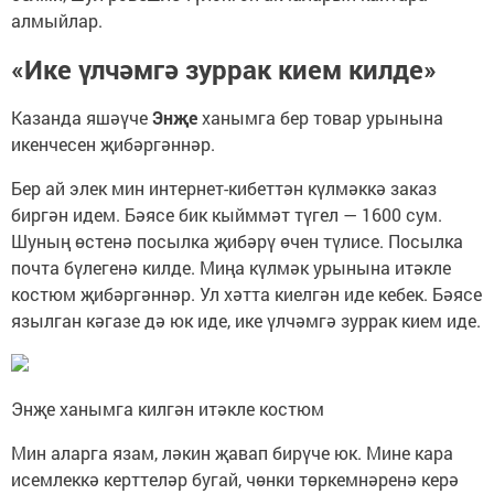
алмыйлар.
«Ике үлчәмгә зуррак кием килде»
Казанда яшәүче
Энҗе
ханымга бер товар урынына
икенчесен җибәргәннәр.
Бер ай элек мин интернет-кибеттән күлмәккә заказ
биргән идем. Бәясе бик кыйммәт түгел — 1600 сум.
Шуның өстенә посылка җибәрү өчен түлисе. Посылка
почта бүлегенә килде. Миңа күлмәк урынына итәкле
костюм җибәргәннәр. Ул хәтта киелгән иде кебек. Бәясе
язылган кәгазе дә юк иде, ике үлчәмгә зуррак кием иде.
Энҗе ханымга килгән итәкле костюм
Мин аларга язам, ләкин җавап бирүче юк. Мине кара
исемлеккә керттеләр бугай, чөнки төркемнәренә керә