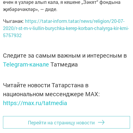
өчен я үзләре алып кала, я кешене „Зәкят“ фондына
җибәрәчәкләр», — диде.
Чыганак:
https://tatar-inform.tatar/news/religion/20-07-
2020/r-st-m-v-liullin-burychka-kerep-korban-chalyrga-kir-kmi-
5757932
Следите за самым важным и интересным в
Telegram-канале
Татмедиа
Читайте новости Татарстана в
национальном мессенджере MАХ:
https://max.ru/tatmedia
Перейти на страницу новости