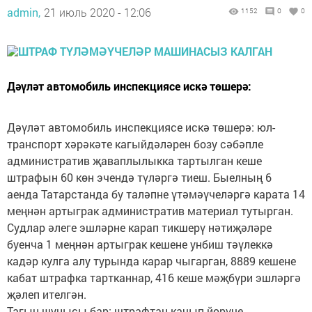
admin,
21 июль 2020 - 12:06
1152
0
0
Дәүләт автомобиль инспекциясе искә төшерә:
Дәүләт автомобиль инспекциясе искә төшерә: юл-
транспорт хәрәкәте кагыйдәләрен бозу сәбәпле
административ җаваплылыкка тартылган кеше
штрафын 60 көн эчендә түләргә тиеш. Быелның 6
аенда Татарстанда бу таләпне үтәмәүчеләргә карата 14
меңнән артыграк административ материал тутырган.
Судлар әлеге эшләрне карап тикшерү нәтиҗәләре
буенча 1 меңнән артыграк кешене унбиш тәүлеккә
кадәр кулга алу турында карар чыгарган, 8889 кешене
кабат штрафка тартканнар, 416 кеше мәҗбүри эшләргә
җәлеп ителгән.
Тагын шунысы бар: штрафтан качып йөрүче