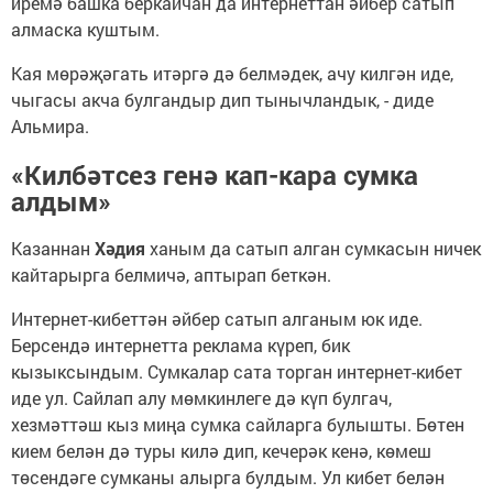
иремә башка беркайчан да интернеттан әйбер сатып
алмаска куштым.
Кая мөрәҗәгать итәргә дә белмәдек, ачу килгән иде,
чыгасы акча булгандыр дип тынычландык, - диде
Альмира.
«Килбәтсез генә кап-кара сумка
алдым»
Казаннан
Хәдия
ханым да сатып алган сумкасын ничек
кайтарырга белмичә, аптырап беткән.
Интернет-кибеттән әйбер сатып алганым юк иде.
Берсендә интернетта реклама күреп, бик
кызыксындым. Сумкалар сата торган интернет-кибет
иде ул. Сайлап алу мөмкинлеге дә күп булгач,
хезмәттәш кыз миңа сумка сайларга булышты. Бөтен
кием белән дә туры килә дип, кечерәк кенә, көмеш
төсендәге сумканы алырга булдым. Ул кибет белән