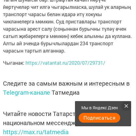
йөртүчеләр чит илгә чыгарылмаска, шулай ук аларның
транспорт чарасы белән идарә итү хокукы
чикләнелергә мөмкин. Суд приставлары транспорт
чарасына арест салу (соңыннан бурычны түләү өчен
сатып җибәрелергә мөмкин) кебек алымны да куллана.
Алты ай эчендә бурычлылардан 234 транспорт
чарасын тартып алганнар.
Чыганак:
https://vatantat.ru/2020/07/29731/
Следите за самым важным и интересным в
Telegram-канале
Татмедиа
Мы в Яндекс Дзен
Читайте новости Татарстана в
Подписаться
национальном мессенджере MАХ:
https://max.ru/tatmedia