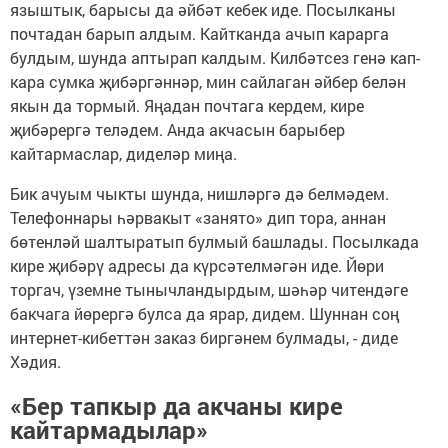
языштык, барысы да әйбәт кебек иде. Посылканы
почтадан барып алдым. Кайтканда ачып карарга
булдым, шунда аптырап калдым. Килбәтсез генә кап-
кара сумка җибәргәннәр, мин сайлаган әйбер белән
якын да тормый. Яңадан почтага кердем, кире
җибәрергә теләдем. Анда акчасын барыбер
кайтармаслар, диделәр миңа.
Бик ачуым чыкты шунда, нишләргә дә белмәдем.
Телефоннары һәрвакыт «занято» дип тора, аннан
бөтенләй шалтыратып булмый башлады. Посылкада
кире җибәрү адресы да күрсәтелмәгән иде. Йөри
торгач, үземне тынычландырдым, шәһәр читендәге
бакчага йөрергә булса да ярар, дидем. Шуннан соң
интернет-кибеттән заказ биргәнем булмады, - диде
Хәдия.
«Бер тапкыр да акчаны кире
кайтармадылар»