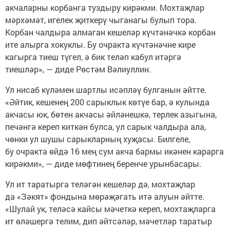
акчаларны корбанга туздыру кирәкми. Мохтаҗлар
мәрхәмәт, игелек җиткерү чыганагы булып тора.
Корбан чалдыра алмаган кешеләр күчтәнәчкә корбан
ите алырга хокуклы. Бу очракта күчтәнәчне кире
кагырга тиеш түгел, ә бик теләп кабул итәргә
тиешләр», — диде Рөстәм Вәлиуллин.
Ул нисаб күләмен шартлы исәпләү булганын әйтте.
«Әйтик, кешенең 200 сарыклык көтүе бар, ә кулында
акчасы юк, бөтен акчасы әйләнешкә, терлек азыгына,
печәнгә кереп киткән булса, ул сарык чалдыра ала,
чөнки ул шушы сарыкларның хуҗасы. Билгеле,
бу очракта өйдә 16 мең сум акча бармы икәнен карарга
кирәкми», — диде мөфтинең беренче урынбасары.
Ул ит таратырга теләгән кешеләр дә, мохтаҗлар
да «Зәкят» фондына мөрәҗәгать итә алуын әйтте.
«Шулай ук, теләсә кайсы мәчеткә кереп, мохтаҗларга
ит өләшергә телим, дип әйтсәләр, мәчетләр таратыр