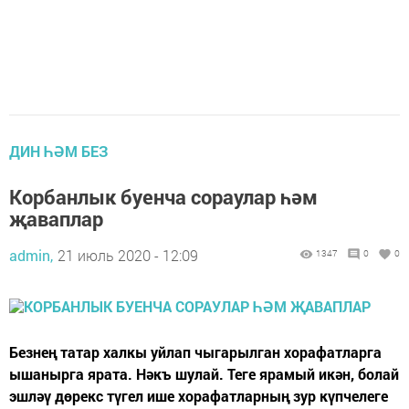
ДИН ҺӘМ БЕЗ
Корбанлык буенча сораулар һәм
җаваплар
admin,
21 июль 2020 - 12:09
1347
0
0
Безнең татар халкы уйлап чыгарылган хорафатларга
ышанырга ярата. Нәкъ шулай. Теге ярамый икән, болай
эшләү дөрекс түгел ише хорафатларның зур күпчелеге