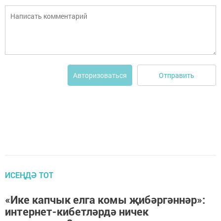
Отправить
Авторизоваться
ИСЕҢДӘ ТОТ
«Ике капчык елга комы җибәргәннәр»:
интернет-кибетләрдә ничек