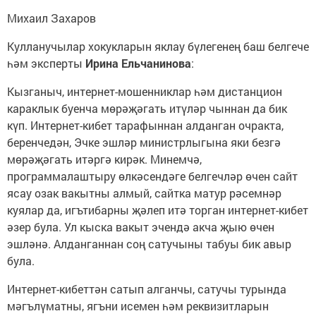
Михаил Захаров
Кулланучылар хокукларын яклау бүлегенең баш белгече
һәм эксперты
Ирина Ельчанинова
:
Кызганыч, интернет-мошенниклар һәм дистанцион
караклык буенча мөрәҗәгать итүләр чыннан да бик
күп. Интернет-кибет тарафыннан алданган очракта,
беренчедән, Эчке эшләр министрлыгына яки безгә
мөрәҗәгать итәргә кирәк. Минемчә,
программалаштыру өлкәсендәге белгечләр өчен сайт
ясау озак вакытны алмый, сайтка матур рәсемнәр
куялар да, игътибарны җәлеп итә торган интернет-кибет
әзер була. Ул кыска вакыт эчендә акча җыю өчен
эшләнә. Алданганнан соң сатучыны табуы бик авыр
була.
Интернет-кибеттән сатып алганчы, сатучы турында
мәгълүматны, ягъни исемен һәм реквизитларын