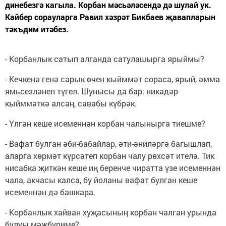
динебезгә кагыла. Корбан мәсьәләсендә дә шулай ук.
Кайбер сорауларга Равил хәзрәт Бикбаев җавапларын
тәкъдим итәбез.
- Корбанлык сатып алганда сатулашырга ярыймы?
- Кечкенә генә сарык өчен кыйммәт сораса, ярый, әмма
ямьсезләнеп түгел. Шунысы да бар: никадәр
кыйммәткә алсаң, савабы күбрәк.
- Үлгән кеше исеменнән корбан чалынырга тиешме?
- Вафат булган әби-бабайлар, әти-әниләргә багышлап,
аларга хөрмәт күрсәтеп корбан чалу рөхсәт ителә. Тик
нисабка җиткән кеше иң беренче чиратта үзе исеменнән
чала, акчасы калса, бу йоланы вафат булган кеше
исеменнән дә башкара.
- Корбанлык хайван хуҗасының корбан чалган урында
булуы мәҗбүриме?