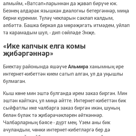
алмыйм, «Ватсап»ларыннан да җавап бирүче юк.
Безнең алдарак язышкан диалогны бетергәннәр, миңа
берни күренми. Түләү чекларын саклап калдым,
әлбәттә. Башка беркая да мөрәҗәгать итмәдем, уйлап
та карамадым шул, - дип сөйләде Энҗе
.
«Ике капчык елга комы
җибәргәннәр»
Биектау районында яшәүче
Альмира
ханымның ире
интернет-кибеттән кием сатып алган, ул да уңышлы
булмаган.
Кыш көне мин эштә булганда ирем заказ биргән. Мин
эштән кайткач, ул миңа әйтте. Интернет-кибеттән бик
сыйфатлы ике чалбарга заказ биргән икән, шуның
белән бүләк тә җибәрәчәкләрен әйткәннәр.
Чалбарларның бәясе - дүрт мең. Үзем аны бик
ачуландым, чөнки интернет-кибетләргә бер дә