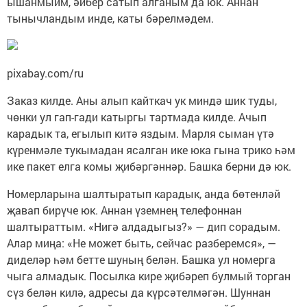
ышанмыйм, әйбер сатып алганым да юк. Аннан
тынычландым инде, каты бәрелмәдем.
pixabay.com/ru
Заказ килде. Аны алып кайткач ук миндә шик туды,
чөнки ул гап-гади катыргы тартмада килде. Ачып
карадык та, егылып китә яздым. Марля сыман үтә
күренмәле тукымадан ясалган ике юка гына трико һәм
ике пакет елга комы җибәргәннәр. Башка берни дә юк.
Номерларына шалтыратып карадык, анда бөтенләй
җавап бирүче юк. Аннан үземнең телефоннан
шалтыраттым. «Нигә алдадыгыз?» — дип сорадым.
Алар миңа: «Не может быть, сейчас разберемся», —
диделәр һәм бетте шуның белән. Башка ул номерга
чыга алмадык. Посылка кире җибәреп булмый торган
сүз белән килә, адресы да күрсәтелмәгән. Шуннан