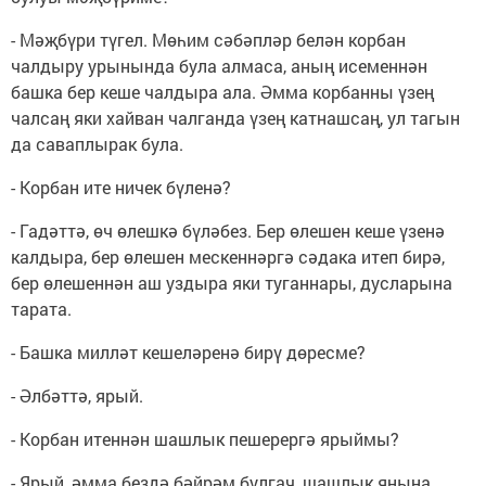
- Мәҗбүри түгел. Мөһим сәбәпләр белән корбан
чалдыру урынында була алмаса, аның исеменнән
башка бер кеше чалдыра ала. Әмма корбанны үзең
чалсаң яки хайван чалганда үзең катнашсаң, ул тагын
да саваплырак була.
- Корбан ите ничек бүленә?
- Гадәттә, өч өлешкә бүләбез. Бер өлешен кеше үзенә
калдыра, бер өлешен мескеннәргә сәдака итеп бирә,
бер өлешеннән аш уздыра яки туганнары, дусларына
тарата.
- Башка милләт кешеләренә бирү дөресме?
- Әлбәттә, ярый.
- Корбан итеннән шашлык пешерергә ярыймы?
- Ярый, әмма бездә бәйрәм булгач, шашлык янына