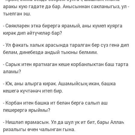
аракы кую гадәте дә бар. Анысыннан сакланыгыз, ул -
тыелган эш.
- Сөякләрен эткә бирергә ярамый, аны күмеп куярга
кирәк дип әйтүчеләр бар?
- Ул фәкать халык арасында таралган бер сүз генә дип
беләм, динебездә андый тыюны белмим.
- Сарык итен яратмаган кеше корбанлыктан баш тарта
аламы?
- Юк, аны алырга кирәк. Ашамыйсың икән, башка
кешегә күчтәнәч итеп бир.
- Корбан итен башка ит белән бергә салып аш
пешерергә ярыймы?
- Нишләп ярамасын. Ул да шул ук ит бит, бары Аллаһ
ризалыгы өчен чалынган гына.