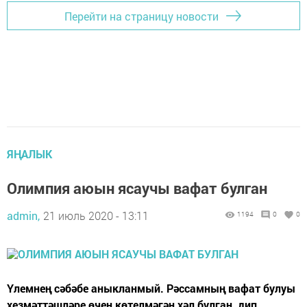
Перейти на страницу новости
ЯҢАЛЫК
Олимпия аюын ясаучы вафат булган
admin,
21 июль 2020 - 13:11
1194
0
0
Үлемнең сәбәбе аныкланмый. Рәссамның вафат булуы
хезмәттәшләре өчен көтелмәгән хәл булган, дип