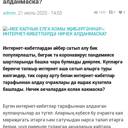
алданмаска?
admin,
21 июль 2020 - 14:03
1222
0
0
Интернет-кибетләрдән әйбер сатып алу бик
популярлашты, бигрәк тә коронавирус пандемиясе
шартларында башка чара булмады диярлек. Күпләргә
беренче тапкыр интернет аша сатып алырга туры
килгәндер, тик сорау арту белән интернет-кибетләр
тарафыннан алдау очраклары да ешрак күзәтелә
башлады. Ничек акчалардан колак какмаска?
Бүген интернет-кибетләр тарафыннан алданган
кулланучылар аз түгел. Аларның күбесе бу очракта кая
мөрәҗәгать итәргә һәм сатучыдан нәрсә таләп итәргә
белми, шул рәвешле түләнгән акчаларын кайтара