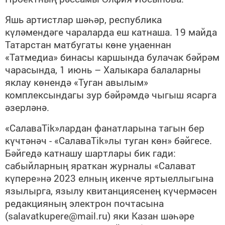
Яшь артистлар шәһәр, республика
күләмендәге чараларда еш катнаша. 19 майда
Татарстан матбугаты көне уңаеннан
«Татмедиа» бинасы каршында булачак бәйрәм
чарасында, 1 июнь – Халыкара балаларны
яклау көнендә «Туган авылым»
комплексындагы зур бәйрәмдә чыгыш ясарга
әзерләнә.
«СалаваTik»лардан фанатларына тагын бер
күчтәнәч - «СалаваTik»лы туган көн» бәйгесе.
Бәйгедә катнашу шартлары бик гади:
сабыйларның яраткан журналы «Салават
күпере»нә 2023 елның икенче яртыеллыгына
язылырга, язылу квитанциясенең күчермәсен
редакцияның электрон почтасына
(salavatkupere@mail.ru) яки Казан шәһәре