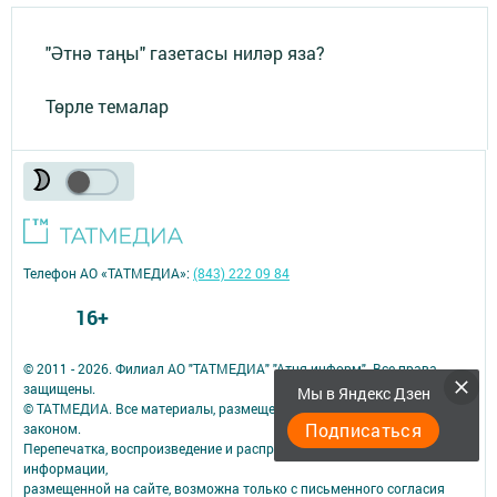
"Әтнә таңы" газетасы ниләр яза?
Төрле темалар
Телефон АО «ТАТМЕДИА»:
(843) 222 09 84
16+
© 2011 - 2026. Филиал АО "ТАТМЕДИА" "Атня-информ". Все права
защищены.
Мы в Яндекс Дзен
© ТАТМЕДИА. Все материалы, размещенные на сайте, защищены
Подписаться
законом.
Перепечатка, воспроизведение и распространение в любом объеме
информации,
размещенной на сайте, возможна только с письменного согласия