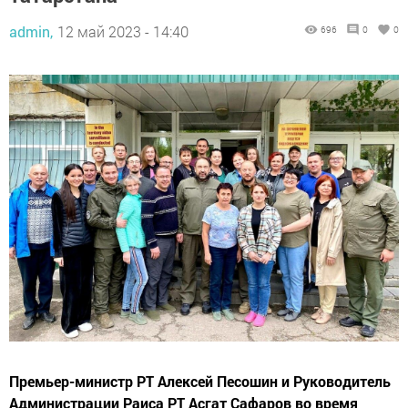
admin,
12 май 2023 - 14:40
696
0
0
Премьер-министр РТ Алексей Песошин и Руководитель
Администрации Раиса РТ Асгат Сафаров во время