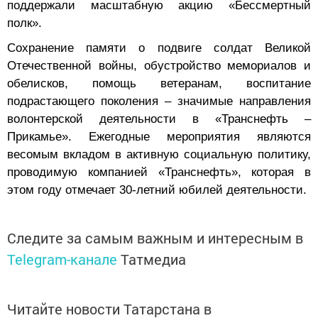
поддержали масштабную акцию «Бессмертный
полк».
Сохранение памяти о подвиге солдат Великой
Отечественной войны, обустройство мемориалов и
обелисков, помощь ветеранам, воспитание
подрастающего поколения – значимые направления
волонтерской деятельности в «Транснефть –
Прикамье». Ежегодные мероприятия являются
весомым вкладом в активную социальную политику,
проводимую компанией «Транснефть», которая в
этом году отмечает 30-летний юбилей деятельности.
Следите за самым важным и интересным в
Telegram-канале
Татмедиа
Читайте новости Татарстана в