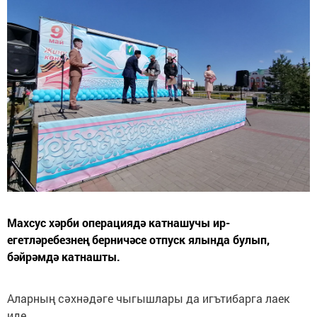
Махсус хәрби операциядә катнашучы ир-
егетләребезнең берничәсе отпуск ялында булып,
бәйрәмдә катнашты.
Аларның сәхнәдәге чыгышлары да игътибарга лаек
иде.