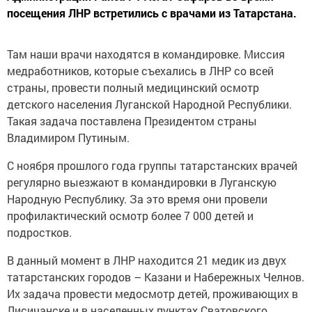
посещения ЛНР встретились с врачами из Татарстана.
Там наши врачи находятся в командировке. Миссия
медработников, которые съехались в ЛНР со всей
страны, провести полный медицинский осмотр
детского населения Луганской Народной Республики.
Такая задача поставлена Президентом страны
Владимиром Путиным.
С ноября прошлого года группы татарстанских врачей
регулярно выезжают в командировки в Луганскую
Народную Республику. За это время они провели
профилактический осмотр более 7 000 детей и
подростков.
В данный момент в ЛНР находится 21 медик из двух
татарстанских городов – Казани и Набережных Челнов.
Их задача провести медосмотр детей, проживающих в
Лисичанске и в населенных пунктах Сватовского