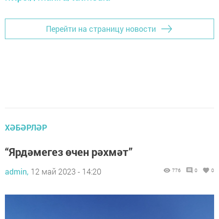
Перейти на страницу новости
ХӘБӘРЛӘР
“Ярдәмегез өчен рәхмәт”
admin,
12 май 2023 - 14:20
776
0
0