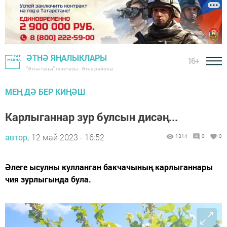
ӘТНӘ ЯҢАЛЫКЛАРЫ
16+
"Әтнә таңы" газетасы - Әтнә районы
МЕҢ ДӘ БЕР КИҢӘШ
Карлыганнар зур булсын дисәң...
автор,
12 май 2023 - 16:52
1314
0
0
Әлеге ысулны кулланган бакчачының карлыганнары
чия зурлыгында була.