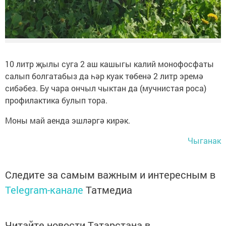
10 литр җылы суга 2 аш кашыгы калий монофосфаты
салып болгатабыз да һәр куак төбенә 2 литр эремә
сибәбез. Бу чара ончыл чыктан да (мучнистая роса)
профилактика булып тора.
Моны май аенда эшләргә кирәк.
Чыганак
Следите за самым важным и интересным в
Telegram-канале
Татмедиа
Читайте новости Татарстана в