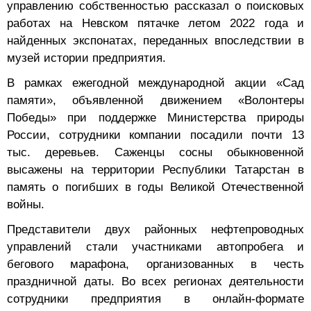
управлению собственностью рассказал о поисковых
работах на Невском пятачке летом 2022 года и
найденных экспонатах, переданных впоследствии в
музей истории предприятия.
В рамках ежегодной международной акции «Сад
памяти», объявленной движением «Волонтеры
Победы» при поддержке Министерства природы
России, сотрудники компании посадили почти 13
тыс. деревьев. Саженцы сосны обыкновенной
высажены на территории Республики Татарстан в
память о погибших в годы Великой Отечественной
войны.
Представители двух районных нефтепроводных
управлений стали участниками автопробега и
бегового марафона, организованных в честь
праздничной даты. Во всех регионах деятельности
сотрудники предприятия в онлайн-формате