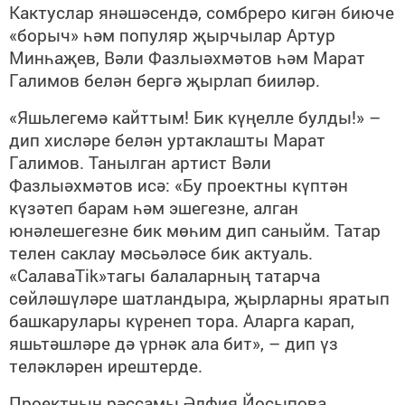
Кактуслар янәшәсендә, сомбреро кигән биюче
«борыч» һәм популяр җырчылар Артур
Минһаҗев, Вәли Фазлыәхмәтов һәм Марат
Галимов белән бергә җырлап бииләр.
«Яшьлегемә кайттым! Бик күңелле булды!» –
дип хисләре белән уртаклашты Марат
Галимов. Танылган артист Вәли
Фазлыәхмәтов исә: «Бу проектны күптән
күзәтеп барам һәм эшегезне, алган
юнәлешегезне бик мөһим дип саныйм. Татар
телен саклау мәсьәләсе бик актуаль.
«СалаваTik»тагы балаларның татарча
сөйләшүләре шатландыра, җырларны яратып
башкарулары күренеп тора. Аларга карап,
яшьтәшләре дә үрнәк ала бит», – дип үз
теләкләрен ирештерде.
Проектның рәссамы Әлфия Йосыпова.