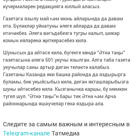
күчермәләрен редакциягә юллый аласыз.
Газетага язылу май һәм июнь айларында да дәвам
итә. Бүләкләр уйнатуны әлеге айларда да дәвам
итәчәкбез. Әлегә вәгъдәбезгә тугры калып, шикәр
комын ияләренә җиткерәсебез килә.
Шунысын да әйтәсе килә, бүгенге көндә “Әтнә таңы”
газетасына әлегә 501 укучы язылган. Алга таба газета
укучылар саны артыр дигән теләктә калабыз.
Газетаны Казанда яки башка районда да яздырырга
буламы, бик укыйсыбыз килә, дигән якташларыбызга
шуны әйтәсебез килә. Кызганычка каршы, бу мөмкин
түгел шул. “Әтнә таңы”н бары тик Әтнә һәм Арча
районнарында яшәүчеләр генә яздыра ала.
Следите за самым важным и интересным в
Telegram-канале
Татмедиа