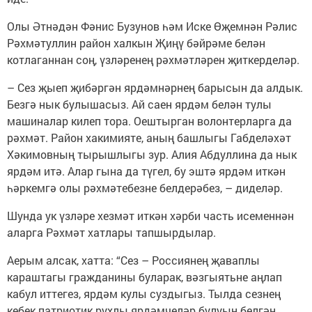
Олы Әтнәдән Фәнис Бузунов һәм Иске Өҗемнән Рәлис
Рәхмәтуллин район халкын Җиңү бәйрәме белән
котлаганнан соң, үзләренең рәхмәтләрен җиткерделәр.
– Сез җыеп җибәргән ярдәмнәрнең барысын да алдык.
Безгә нык булышасыз. Ай саен ярдәм белән тулы
машиналар килеп тора. Оештырган волонтерларга да
рәхмәт. Район хакимияте, аның башлыгы Габделәхәт
Хәкимовның тырышлыгы зур. Алия Абдуллина да нык
ярдәм итә. Алар гына да түгел, бу эштә ярдәм иткән
һәркемгә олы рәхмәтебезне белдерәбез, – диделәр.
Шунда ук үзләре хезмәт иткән хәрби часть исеменнән
аларга Рәхмәт хатлары тапшырдылар.
Аерым алсак, хатта: “Сез – Россиянең җаваплы
караштагы гражданины буларак, вәзгыятьне аңлап
кабул иттегез, ярдәм кулы суздыгыз. Тылда сезнең
кебек патриотик рухлы ярдәмчеләр булуын белгән