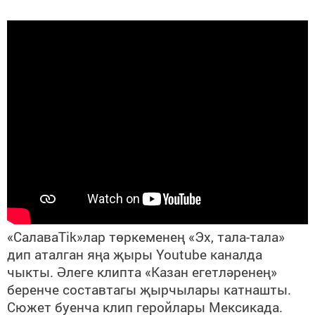
«СалаваTik»лар төркеменең «Эх, тала-тала»
дип аталган яңа җыры Youtube каналда
чыкты. Әлеге клипта «Казан егетләренең»
беренче составтагы җырчылары катнашты.
Сюжет буенча клип геройлары Мексикада.