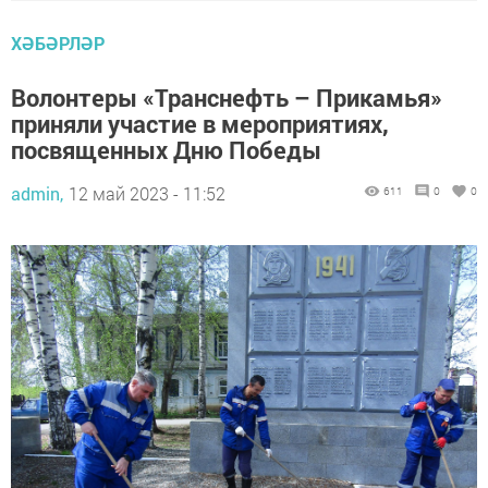
ХӘБӘРЛӘР
Волонтеры «Транснефть – Прикамья»
приняли участие в мероприятиях,
посвященных Дню Победы
admin,
12 май 2023 - 11:52
611
0
0