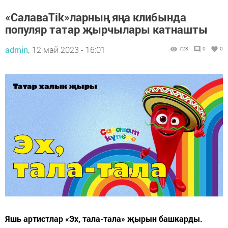
«СалаваTik»ларның яңа клибында
популяр татар җырчылары катнашты
admin,
12 май 2023 - 16:01
723
0
0
Яшь артистлар «Эх, тала-тала» җырын башкарды.