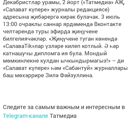
Декабристлар урамы, 2 йорт («Татмедиа» АҖ,
«Салават күпере» журналы редакциясе)
адресына җибәрергә кирәк булачак. 3 июль
13:00 очраклы саннар ярдәмендә Вконтакте
челтәрендә туры эфирда җиңүчене
билгелиячәкләр. «Җиңүчене туган көнендә
«СалаваTik»лар үзләре килеп котлый. Ә һәр
катнашучы дипломга ия була. Мондый
мөмкинлекне кулдан ычкындырмагыз!» – ди
«Салават күпере» һәм «Сабантуй» журналлары
баш мөхәррире Зилә Фәйзуллина.
Следите за самым важным и интересным в
Telegram-канале
Татмедиа