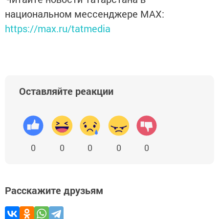
национальном мессенджере MАХ:
https://max.ru/tatmedia
Оставляйте реакции
0
0
0
0
0
Расскажите друзьям