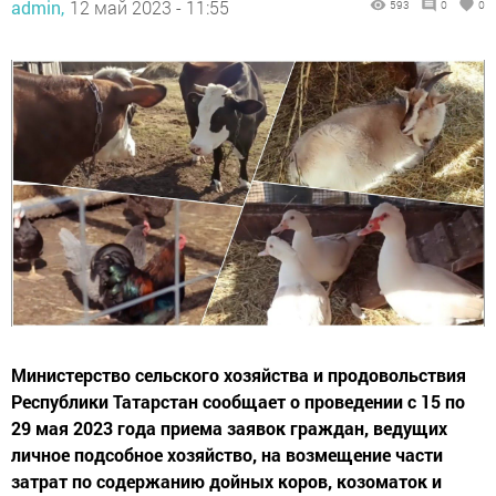
admin,
12 май 2023 - 11:55
593
0
0
Министерство сельского хозяйства и продовольствия
Республики Татарстан сообщает о проведении с 15 по
29 мая 2023 года приема заявок граждан, ведущих
личное подсобное хозяйство, на возмещение части
затрат по содержанию дойных коров, козоматок и