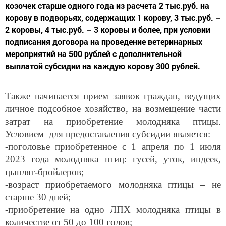
козочек старше одного года из расчета 2 тыс.руб. на
корову в подворьях, содержащих 1 корову, 3 тыс.руб. –
2 коровы, 4 тыс.руб. – 3 коровы и более, при условии
подписания договора на проведение ветеринарных
мероприятий на 500 рублей с дополнительной
выплатой субсидии на каждую корову 300 рублей.
Также начинается прием заявок граждан, ведущих
личное подсобное хозяйство, на возмещение части
затрат на приобретение молодняка птицы.
Условием для предоставления субсидии является:
-поголовье приобретенное с 1 апреля по 1 июля
2023 года молодняка птиц: гусей, уток, индеек,
цыплят-бройлеров;
-возраст приобретаемого молодняка птицы – не
старше 30 дней;
-приобретение на одно ЛПХ молодняка птицы в
количестве от 50 до 100 голов;