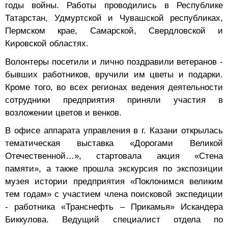
годы войны. Работы проводились в Республике
Татарстан, Удмуртской и Чувашской республиках,
Пермском крае, Самарской, Свердловской и
Кировской областях.
Волонтеры посетили и лично поздравили ветеранов -
бывших работников, вручили им цветы и подарки.
Кроме того, во всех регионах ведения деятельности
сотрудники предприятия приняли участия в
возложении цветов и венков.
В офисе аппарата управления в г. Казани открылась
тематическая выставка «Дорогами Великой
Отечественной…», стартовала акция «Стена
памяти», а также прошла экскурсия по экспозиции
музея истории предприятия «Поклонимся великим
тем годам» с участием члена поисковой экспедиции
- работника «Транснефть – Прикамья» Искандера
Биккулова. Ведущий специалист отдела по