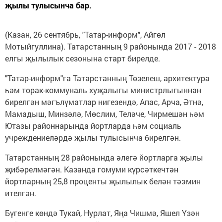
җылы тулысынча бар.
(Казан, 26 сентябрь, "Татар-информ", Айгөл
Мотыйгуллина). Татарстанның 9 районында 2017 - 2018
елгы җылылык сезонына старт бирелде.
"Татар-информ"га Татарстанның Төзелеш, архитектура
һәм торак-коммуналь хуҗалыгы министрлыгыннан
бирелгән мәгълүматлар нигезендә, Апас, Арча, Әтнә,
Мамадыш, Минзәлә, Мөслим, Теләче, Чирмешән һәм
Ютазы районнарында йортларда һәм социаль
учреждениеләрдә җылы тулысынча бирелгән.
Татарстанның 28 районында әлегә йортларга җылы
җибәрелмәгән. Казанда гомуми күрсәткечтән
йортларның 25,8 проценты җылылык белән тәэмин
ителгән.
Бүгенге көндә Тукай, Нурлат, Яңа Чишмә, Яшел Үзән