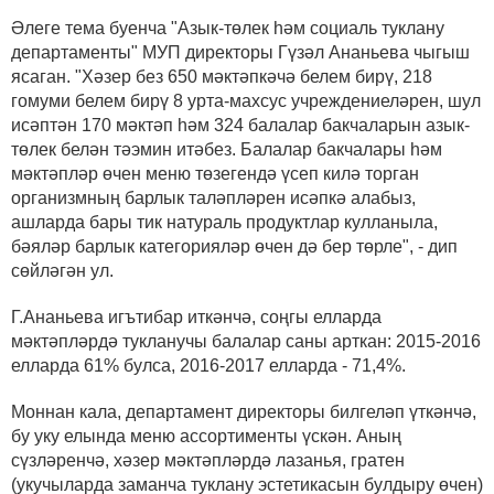
Әлеге тема буенча "Азык-төлек һәм социаль туклану
департаменты" МУП директоры Гүзәл Ананьева чыгыш
ясаган. "Хәзер без 650 мәктәпкәчә белем бирү, 218
гомуми белем бирү 8 урта-махсус учреждениеләрен, шул
исәптән 170 мәктәп һәм 324 балалар бакчаларын азык-
төлек белән тәэмин итәбез. Балалар бакчалары һәм
мәктәпләр өчен меню төзегендә үсеп килә торган
организмның барлык таләпләрен исәпкә алабыз,
ашларда бары тик натураль продуктлар кулланыла,
бәяләр барлык категорияләр өчен дә бер төрле", - дип
сөйләгән ул.
Г.Ананьева игътибар иткәнчә, соңгы елларда
мәктәпләрдә тукланучы балалар саны арткан: 2015-2016
елларда 61% булса, 2016-2017 елларда - 71,4%.
Моннан кала, департамент директоры билгеләп үткәнчә,
бу уку елында меню ассортименты үскән. Аның
сүзләренчә, хәзер мәктәпләрдә лазанья, гратен
(укучыларда заманча туклану эстетикасын булдыру өчен)