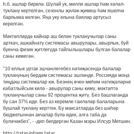
һ.б. ашлар бирелә. Шулай ук, милли ашлар һәм хәләл-
туклану кертелгән, сезонлы җиләк-җимеш һәм яшелчә
барлыкка килгән. Яңа уку елына бәяләр артусыз
керелгән.
Мәктәпләрдә кайнар аш белән тукланучылар саны
арткач, ашкайнату системасы авырулары, авырлык, буй
буенча физик җитлегүдә тайпылышлары булган балалар
саны кимегән.
"10 еллык уртак эшчәнлегебез нәтиҗәсендә балалар
туклануның бердәм системасы эшләнде. Россиядә моңа
тиңдәш системалар юк. Безнең өчен мөһим нәтиҗәләрне
кабатлыйсым килә - авырулар саны кимү, мәктәптә
тукланучылар саны 92 процентка җитү. Без башлаганда
бу сан 37% иде. Без аз керемле гаиләләр балаларына
бушлай туклану керттек. Бу максатларда без шәһәр
бюджетыннан акчалар бүлә идек, алга таба да
бүләчәкбез", - -дип белдергән Казан мэры Илсур Метшин.
http://tatar-inform.tatar