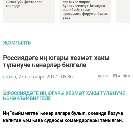
«ӘтнәТуй» фестивале
партиясе җирле
гөрләде
бүлекчәсенең «Нәтиҗәгә
эшлибез!» хисап-
программа форумы булып
узды
ҖӘМГЫЯТЬ
Россиядәге иң югары хезмәт хакы
түләнүче һөнәрләр билгеле
автор,
27 сентябрь 2017 - 08:36
1021
0
0
Иң "кыйммәтле" һөнәр ияләре булып, океанда йөзүче
капитан һәм һава судносы командирлары танылган.