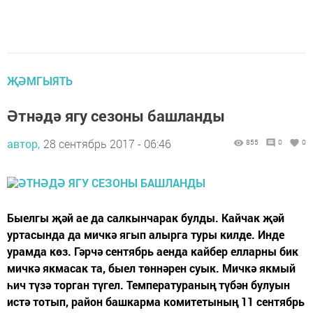
ҖӘМГЫЯТЬ
Әтнәдә ягу сезоны башланды
автор,
28 сентябрь 2017 - 06:46
855
0
0
Быелгы җәй ае да салкынчарак булды. Кайчак җәй
уртасында да мичкә ягып алырга туры килде. Инде
урамда көз. Гәрчә сентябрь аенда кайбер елларны бик
мичкә якмасак та, быел төннәрен суык. Мичкә якмый
һич түзә торган түгел. Температураның түбән булуын
истә тотып, район башкарма комитетының 11 сентябрь