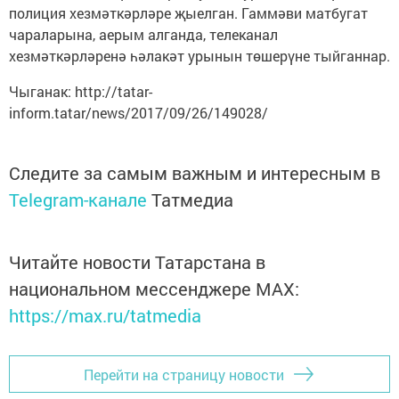
полиция хезмәткәрләре җыелган. Гаммәви матбугат
чараларына, аерым алганда, телеканал
хезмәткәрләренә һәлакәт урынын төшерүне тыйганнар.
Чыганак: http://tatar-
inform.tatar/news/2017/09/26/149028/
Следите за самым важным и интересным в
Telegram-канале
Татмедиа
Читайте новости Татарстана в
национальном мессенджере MАХ:
https://max.ru/tatmedia
Перейти на страницу новости