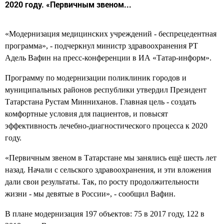
2020 году. «Первичным звеном...
«Модернизация медицинских учреждений - беспрецедентная
программа», - подчеркнул министр здравоохранения РТ
Адель Вафин на пресс-конференции в ИА «Татар-информ».
Программу по модернизации поликлиник городов и
муниципальных районов республики утвердил Президент
Татарстана Рустам Минниханов. Главная цель - создать
комфортные условия для пациентов, и повысят
эффективность лечебно-диагностического процесса к 2020
году.
«Первичным звеном в Татарстане мы занялись ещё шесть лет
назад. Начали с сельского здравоохранения, и эти вложения
дали свои результаты. Так, по росту продолжительности
жизни - мы девятые в России», - сообщил Вафин.
В плане модернизация 197 объектов: 75 в 2017 году, 122 в