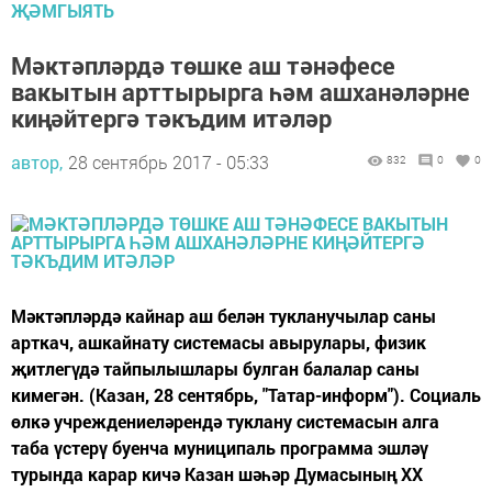
ҖӘМГЫЯТЬ
Мәктәпләрдә төшке аш тәнәфесе
вакытын арттырырга һәм ашханәләрне
киңәйтергә тәкъдим итәләр
автор,
28 сентябрь 2017 - 05:33
832
0
0
Мәктәпләрдә кайнар аш белән тукланучылар саны
арткач, ашкайнату системасы авырулары, физик
җитлегүдә тайпылышлары булган балалар саны
кимегән. (Казан, 28 сентябрь, "Татар-информ"). Социаль
өлкә учреждениеләрендә туклану системасын алга
таба үстерү буенча муниципаль программа эшләү
турында карар кичә Казан шәһәр Думасының XX