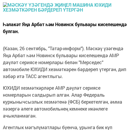
Һәлакәт Яңа Арбат һәм Новинск бульвары киселешендә
булган.
(Казан, 26 сентябрь, "Татар-информ"). Мәскәү үзәгендә
Яңа Арбат һәм Новинск бульвары киселешендә АМР
дәүләт сериясе номерлары белән "Мерседес"
автомобиле ЮХИДИ хезмәткәрен бәрдереп үтергән, дип
хәбәр итә ТАСС агентлыгы.
ЮХИДИ хезмәткәрләре АМР дәүләт сериясе
номерларын салдырып алган. Алар Федераль
куркынычсызлык хезмәтенә (ФСБ) беркетелгән, әмма
хәзергә әлеге автомобильнең кемнеке икәнлеге
ачыкланмаган.
Агентлык мәгълүматлары буенча, урынга бик күп