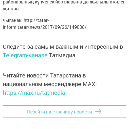
районарының күпчелек йортларына да җылылык килеп
җиткән.
чыганак: http://tatar-
inform.tatar/news/2017/09/26/149038/
Следите за самым важным и интересным в
Telegram-канале
Татмедиа
Читайте новости Татарстана в
национальном мессенджере MАХ:
https://max.ru/tatmedia
Перейти на страницу новости