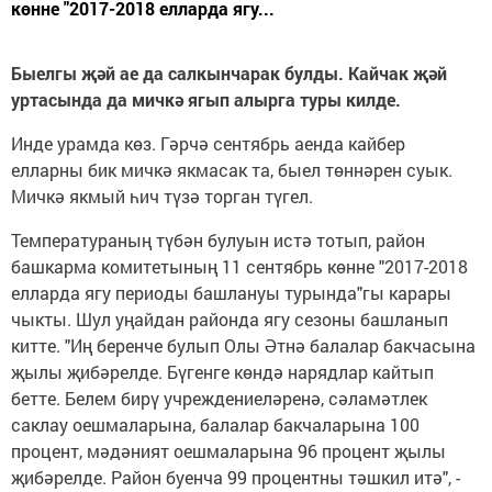
көнне "2017-2018 елларда ягу...
Быелгы җәй ае да салкынчарак булды. Кайчак җәй
уртасында да мичкә ягып алырга туры килде.
Инде урамда көз. Гәрчә сентябрь аенда кайбер
елларны бик мичкә якмасак та, быел төннәрен суык.
Мичкә якмый һич түзә торган түгел.
Температураның түбән булуын истә тотып, район
башкарма комитетының 11 сентябрь көнне "2017-2018
елларда ягу периоды башлануы турында"гы карары
чыкты. Шул уңайдан районда ягу сезоны башланып
китте. "Иң беренче булып Олы Әтнә балалар бакчасына
җылы җибәрелде. Бүгенге көндә нарядлар кайтып
бетте. Белем бирү учреждениеләренә, сәламәтлек
саклау оешмаларына, балалар бакчаларына 100
процент, мәдәният оешмаларына 96 процент җылы
җибәрелде. Район буенча 99 процентны тәшкил итә", -