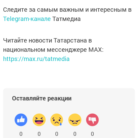
Следите за самым важным и интересным в
Telegram-канале
Татмедиа
Читайте новости Татарстана в
национальном мессенджере MАХ:
https://max.ru/tatmedia
Оставляйте реакции
0
0
0
0
0