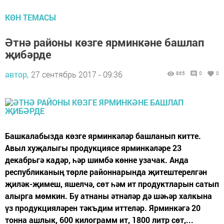
КӨН ТЕМАСЫ
Әтнә районы көзге ярминкәне башлап
җибәрде
автор,
27 сентябрь 2017 - 09:36
865
0
0
Башкалабызда көзге ярминкәләр башланып китте.
Авыл хуҗалыгы продукциясе ярминкәләре 23
декабрьгә кадәр, һәр шимбә көнне узачак. Анда
республиканың төрле районнарында җитештерелгән
җиләк-җимеш, яшелчә, сөт һәм ит продуктларын сатып
алырга мөмкин. Бу атнаны әтнәләр дә шәһәр халкына
үз продукцияләрен тәкъдим иттеләр. Ярминкәгә 20
тонна ашлык, 600 килограмм ит, 1800 литр сөт,...