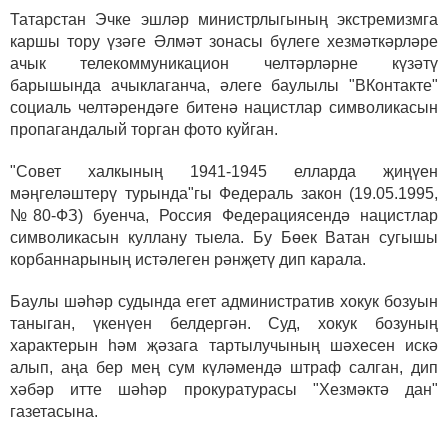
Татарстан Эчке эшләр министрлыгының экстремизмга
каршы тору үзәге Әлмәт зонасы бүлеге хезмәткәрләре
ачык телекоммуникацион челтәрләрне күзәтү
барышында ачыклаганча, әлеге баулылы "ВКонтакте"
социаль челтәрендәге битенә нацистлар символикасын
пропагандалый торган фото куйган.
"Совет халкының 1941-1945 елларда җиңүен
мәңгеләштерү турында"гы Федераль закон (19.05.1995,
№80-ФЗ) буенча, Россия Федерациясендә нацистлар
символикасын куллану тыела. Бу Бөек Ватан сугышы
корбаннарының истәлеген рәнҗетү дип карала.
Баулы шәһәр судында егет административ хокук бозуын
таныган, үкенүен белдергән. Суд, хокук бозуның
характерын һәм җәзага тартылучының шәхесен искә
алып, аңа бер мең сум күләмендә штраф салган, дип
хәбәр итте шәһәр прокуратурасы "Хезмәктә дан"
газетасына.