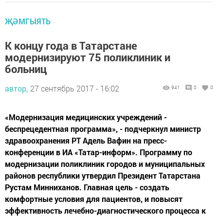
ҖӘМГЫЯТЬ
К концу года в Татарстане
модернизируют 75 поликлиник и
больниц
автор,
27 сентябрь 2017 - 16:02
941
0
0
«Модернизация медицинских учреждений -
беспрецедентная программа», - подчеркнул министр
здравоохранения РТ Адель Вафин на пресс-
конференции в ИА «Татар-информ». Программу по
модернизации поликлиник городов и муниципальных
районов республики утвердил Президент Татарстана
Рустам Минниханов. Главная цель - создать
комфортные условия для пациентов, и повысят
эффективность лечебно-диагностического процесса к