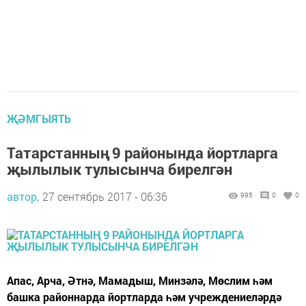
ҖӘМГЫЯТЬ
Татарстанның 9 районында йортларга
җылылык тулысынча бирелгән
автор,
27 сентябрь 2017 - 06:36
995
0
0
Апас, Арча, Әтнә, Мамадыш, Минзәлә, Мөслим һәм
башка районнарда йортларда һәм учреждениеләрдә