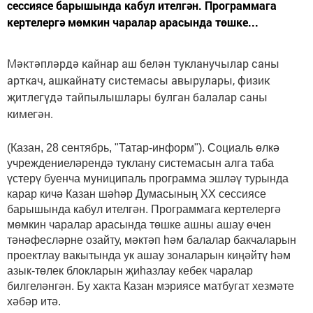
сессиясе барышында кабул ителгән. Программага
кертелергә мөмкин чаралар арасында төшке...
Мәктәпләрдә кайнар аш белән тукланучылар саны
арткач, ашкайнату системасы авырулары, физик
җитлегүдә тайпылышлары булган балалар саны
кимегән.
(Казан, 28 сентябрь, "Татар-информ"). Социаль өлкә
учреждениеләрендә туклану системасын алга таба
үстерү буенча муниципаль программа эшләү турында
карар кичә Казан шәһәр Думасының XX сессиясе
барышында кабул ителгән. Программага кертелергә
мөмкин чаралар арасында төшке ашны ашау өчен
тәнәфесләрне озайту, мәктәп һәм балалар бакчаларын
проектлау вакытында ук ашау зоналарын киңәйтү һәм
азык-төлек блокларын җиһазлау кебек чаралар
билгеләнгән. Бу хакта Казан мэриясе матбугат хезмәте
хәбәр итә.