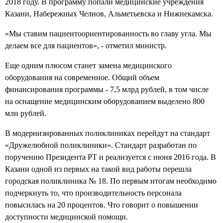
2018 году. В программу попали медицинские учреждения
Казани, Набережных Челнов, Альметьевска и Нижнекамска.
«Мы ставим пациентоориентированность во главу угла. Мы
делаем все для пациентов», - отметил министр.
Еще одним плюсом станет замена медицинского
оборудования на современное. Общий объем
финансирования программы - 7,5 млрд рублей, в том числе
на оснащение медицинским оборудованием выделено 800
млн рублей.
В модернизированных поликлиниках перейдут на стандарт
«Дружелюбной поликлиники». Стандарт разработан по
поручению Президента РТ и реализуется с июня 2016 года. В
Казани одной из первых на такой вид работы перешла
городская поликлиника № 18. По первым итогам необходимо
подчеркнуть то, что производительность персонала
повысилась на 20 процентов. Что говорит о повышении
доступности медицинской помощи.