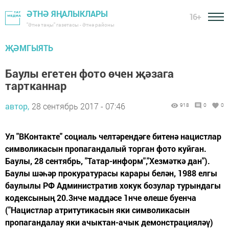
ӘТНӘ ЯҢАЛЫКЛАРЫ
16+
"Әтнә таңы" газетасы - Әтнә районы
ҖӘМГЫЯТЬ
Баулы егетен фото өчен җәзага
тартканнар
автор,
28 сентябрь 2017 - 07:46
918
0
0
Ул "ВКонтакте" социаль челтәрендәге битенә нацистлар
символикасын пропагандалый торган фото куйган.
Баулы, 28 сентябрь, "Татар-информ","Хезмәткә дан").
Баулы шәһәр прокуратурасы карары белән, 1988 елгы
баулылы РФ Административ хокук бозулар турындагы
кодексының 20.3нче маддәсе 1нче өлеше буенча
("Нацистлар атритутикасын яки символикасын
пропагандалау яки ачыктан-ачык демонстрацияләү)