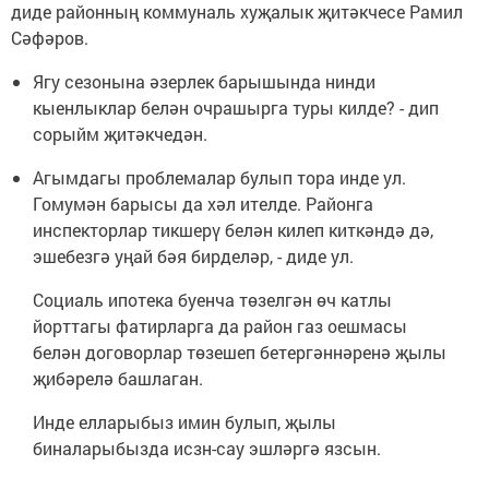
диде районның коммуналь хуҗалык җитәкчесе Рамил
Сәфәров.
Ягу сезонына әзерлек барышында нинди
кыенлыклар белән очрашырга туры килде? - дип
сорыйм җитәкчедән.
Агымдагы проблемалар булып тора инде ул.
Гомумән барысы да хәл ителде. Районга
инспекторлар тикшерү белән килеп киткәндә дә,
эшебезгә уңай бәя бирделәр, - диде ул.
Социаль ипотека буенча төзелгән өч катлы
йорттагы фатирларга да район газ оешмасы
белән договорлар төзешеп бетергәннәренә җылы
җибәрелә башлаган.
Инде елларыбыз имин булып, җылы
биналарыбызда исзн-сау эшләргә язсын.