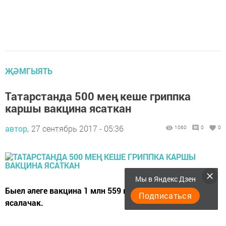
ҖӘМГЫЯТЬ
Татарстанда 500 мең кеше гриппка
каршы вакцина ясаткан
автор,
27 сентябрь 2017 - 05:36
1060
0
0
Мы в Яндекс Дзен
Быел әлеге вакцина 1 млн 559 мең 200 кешегә
Подписаться
ясалачак.