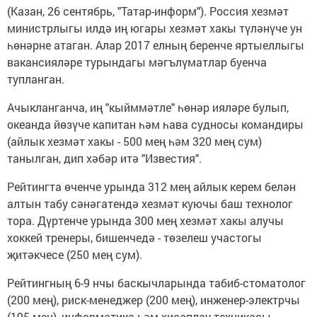
(Казан, 26 сентябрь, "Татар-информ"). Россия хезмәт
министрлыгы илдә иң югары хезмәт хакы түләнүче ун
һөнәрне атаган. Алар 2017 елның беренче яртыеллыгы
вакансияләре турындагы мәгълүматлар буенча
тупланган.
Ачыкланганча, иң "кыйммәтле" һөнәр ияләре булып,
океанда йөзүче капитан һәм һава судносы командиры
(айлык хезмәт хакы - 500 мең һәм 320 мең сум)
танылган, дип хәбәр итә "Известия".
Рейтингта өченче урында 312 мең айлык керем белән
алтын табу сәнәгатендә хезмәт куючы баш технолог
тора. Дүртенче урында 300 мең хезмәт хакы алучы
хоккей тренеры, бишенчедә - төзелеш участогы
җитәкчесе (250 мең сум).
Рейтингның 6-9 нчы баскычларында табиб-стоматолог
(200 мең), риск-менеджер (200 мең), инженер-электрчы
(195 мең), информатика һәм хисаплау техникасы