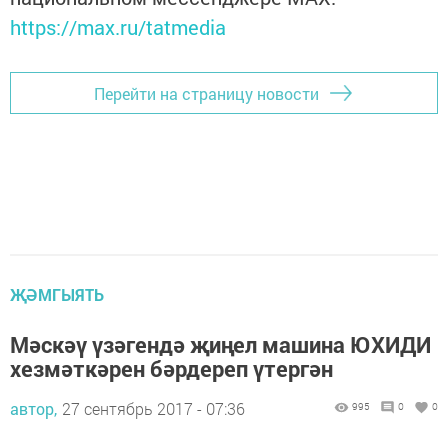
https://max.ru/tatmedia
Перейти на страницу новости
ҖӘМГЫЯТЬ
Мәскәү үзәгендә җиңел машина ЮХИДИ
хезмәткәрен бәрдереп үтергән
автор,
27 сентябрь 2017 - 07:36
995
0
0