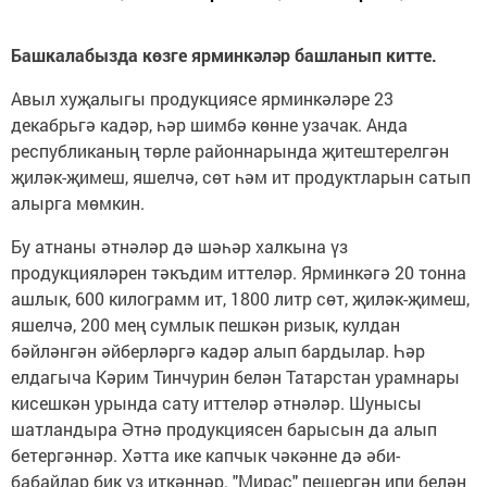
Башкалабызда к
өзге ярминкәләр башланып китте.
Авыл хуҗалыгы продукциясе ярминкәләре 23
декабрьгә кадәр, һәр шимбә көнне узачак. Анда
республиканың төрле районнарында җитештерелгән
җиләк-җимеш, яшелчә, сөт һәм ит продуктларын сатып
алырга мөмкин.
Бу атнаны әтнәләр дә шәһәр халкына үз
продукцияләрен тәкъдим иттеләр. Ярминкәгә 20 тонна
ашлык, 600 килограмм ит, 1800 литр сөт, җиләк-җимеш,
яшелчә, 200 мең сумлык пешкән ризык, кулдан
бәйләнгән әйберләргә кадәр алып бардылар. Һәр
елдагыча Кәрим Тинчурин белән Татарстан урамнары
кисешкән урында сату иттеләр әтнәләр. Шунысы
шатландыра Әтнә продукциясен барысын да алып
бетергәннәр. Хәтта ике капчык чәкәнне дә әби-
бабайлар бик үз иткәннәр. "Мирас" пешергән ипи белән