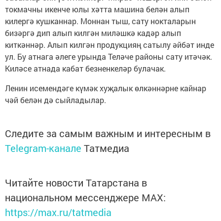
токмачны икенче юлы хәтта машина белән алып
килергә кушканнар. Моннан тыш, сату нокталарын
бизәргә дип алып килгән миләшкә кадәр алып
киткәннәр. Алып килгән продукцияң сатылу әйбәт инде
ул. Бу атнага әлеге урында Теләче районы сату итәчәк.
Киләсе атнада кабат безненкеләр булачак.
Ленин исемендәге күмәк хуҗалык өлкәннәрне кайнар
чәй белән дә сыйладылар.
Следите за самым важным и интересным в
Telegram-канале
Татмедиа
Читайте новости Татарстана в
национальном мессенджере MАХ:
https://max.ru/tatmedia