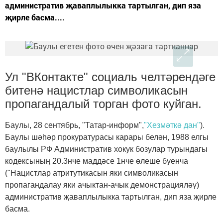
административ җаваплылыкка тартылган, дип яза
җирле басма....
Ул "ВКонтакте" социаль челтәрендәге
битенә нацистлар символикасын
пропагандалый торган фото куйган.
Баулы, 28 сентябрь, "Татар-информ",
"Хезмәткә дан"
).
Баулы шәһәр прокуратурасы карары белән, 1988 елгы
баулылы РФ Административ хокук бозулар турындагы
кодексының 20.3нче маддәсе 1нче өлеше буенча
("Нацистлар атритутикасын яки символикасын
пропагандалау яки ачыктан-ачык демонстрацияләү)
административ җаваплылыкка тартылган, дип яза җирле
басма.