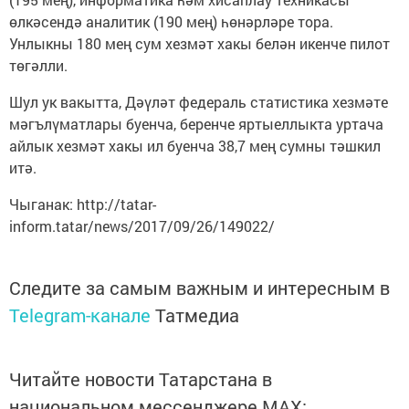
өлкәсендә аналитик (190 мең) һөнәрләре тора.
Унлыкны 180 мең сум хезмәт хакы белән икенче пилот
төгәлли.
Шул ук вакытта, Дәүләт федераль статистика хезмәте
мәгълүматлары буенча, беренче яртыеллыкта уртача
айлык хезмәт хакы ил буенча 38,7 мең сумны тәшкил
итә.
Чыганак: http://tatar-
inform.tatar/news/2017/09/26/149022/
Следите за самым важным и интересным в
Telegram-канале
Татмедиа
Читайте новости Татарстана в
национальном мессенджере MАХ: