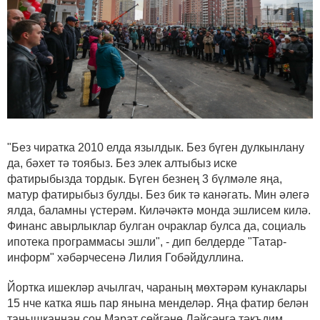
"Без чиратка 2010 елда язылдык. Без бүген дулкынлану
да, бәхет тә тоябыз. Без элек алтыбыз иске
фатирыбызда тордык. Бүген безнең 3 бүлмәле яңа,
матур фатирыбыз булды. Без бик тә канәгать. Мин әлегә
ялда, баламны үстерәм. Киләчәктә монда эшлисем килә.
Финанс авырлыклар булган очраклар булса да, социаль
ипотека программасы эшли", - дип белдерде "Татар-
информ" хәбәрчесенә Лилия Гобәйдуллина.
Йортка ишекләр ачылгач, чараның мөхтәрәм кунаклары
15 нче катка яшь пар янына менделәр. Яңа фатир белән
танышканнан соң Марат сөйгәне Ләйсәнгә тәкъдим