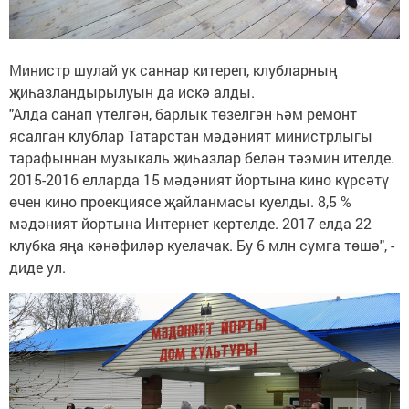
Министр шулай ук саннар китереп, клубларның
җиһазландырылуын да искә алды.
"Алда санап үтелгән, барлык төзелгән һәм ремонт
ясалган клублар Татарстан мәдәният министрлыгы
тарафыннан музыкаль җиһазлар белән тәэмин ителде.
2015-2016 елларда 15 мәдәният йортына кино күрсәтү
өчен кино проекциясе җайланмасы куелды. 8,5 %
мәдәният йортына Интернет кертелде. 2017 елда 22
клубка яңа кәнәфиләр куелачак. Бу 6 млн сумга төшә", -
диде ул.