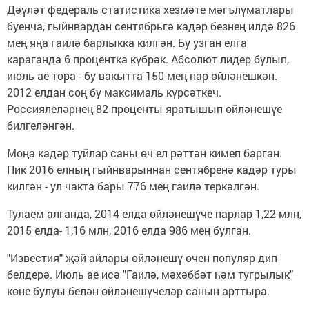
Дәүләт федераль статистика хезмәте мәгълүматлары
буенча, гыйнвардан сентябрьгә кадәр безнең илдә 826
мең яңа гаилә барлыкка килгән. Бу узган елга
караганда 6 процентка күбрәк. Абсолют лидер булып,
июль ае тора - бу вакытта 150 мең пар өйләнешкән.
2012 елдан соң бу максималь күрсәткеч.
Россиялеләрнең 82 проценты яратышып өйләнешүе
билгеләнгән.
Моңа кадәр туйлар саны өч ел рәттән кимеп барган.
Пик 2016 елның гыйнварыннан сентябренә кадәр туры
килгән - ул чакта бары 776 мең гаилә теркәлгән.
Тулаем алганда, 2014 елда өйләнешүче парлар 1,22 млн,
2015 елда- 1,16 млн, 2016 елда 986 мең булган.
"Известия" җәй айлары өйләнешү өчен популяр дип
белдерә. Июль ае исә "Гаилә, мәхәббәт һәм тугрылык"
көне булуы белән өйләнешүчеләр санын арттыра.