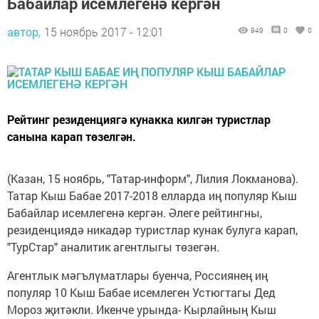
Бабайлар исемлегенә кергән
автор,
15 ноябрь 2017 - 12:01
949
0
0
Рейтинг резиденциягә кунакка килгән туристлар
санына карап төзелгән.
(Казан, 15 ноябрь, "Татар-информ", Лилия Локманова).
Татар Кыш Бабае 2017-2018 елларда иң популяр Кыш
Бабайлар исемлегенә кергән. Әлеге рейтингны,
резиденциядә никадәр туристлар кунак булуга карап,
"ТурСтар" аналитик агентлыгы төзегән.
Агентлык мәгълүматлары буенча, Россиянең иң
популяр 10 Кыш Бабае исемлеген Устюгтагы Дед
Мороз җитәкли. Икенче урында- Кырлайның Кыш