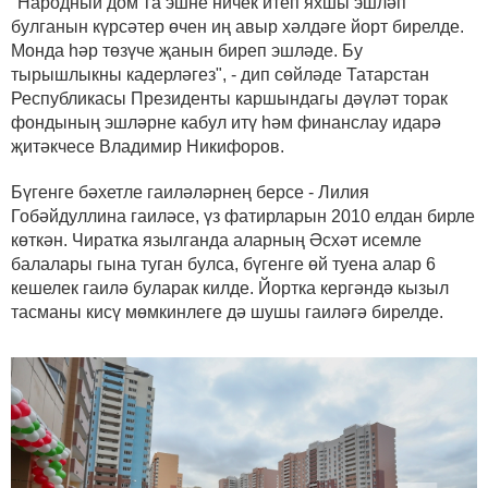
"Народный дом"га эшне ничек итеп яхшы эшләп
булганын күрсәтер өчен иң авыр хәлдәге йорт бирелде.
Монда һәр төзүче җанын биреп эшләде. Бу
тырышлыкны кадерләгез", - дип сөйләде Татарстан
Республикасы Президенты каршындагы дәүләт торак
фондының эшләрне кабул итү һәм финанслау идарә
җитәкчесе Владимир Никифоров.
Бүгенге бәхетле гаиләләрнең берсе - Лилия
Гобәйдуллина гаиләсе, үз фатирларын 2010 елдан бирле
көткән. Чиратка язылганда аларның Әсхәт исемле
балалары гына туган булса, бүгенге өй туена алар 6
кешелек гаилә буларак килде. Йортка кергәндә кызыл
тасманы кисү мөмкинлеге дә шушы гаиләгә бирелде.