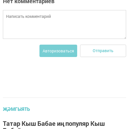
Нет комментариев
Отправить
Авторизоваться
ҖӘМГЫЯТЬ
Татар Кыш Бабае иң популяр Кыш