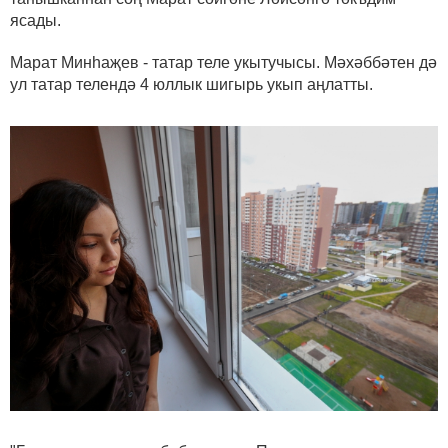
ясады.
Марат Минһаҗев - татар теле укытучысы. Мәхәббәтен дә
ул татар телендә 4 юллык шигырь укып аңлатты.