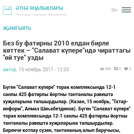
ӘТНӘ ЯҢАЛЫКЛАРЫ
16+
"Әтнә таңы" газетасы - Әтнә районы
ҖӘМГЫЯТЬ
Без бу фатирны 2010 елдан бирле
көттек – "Салават күпере"ндә чираттагы
"өй туе" узды
автор,
15 ноябрь 2017 - 12:33
928
0
0
Бүген "Салават күпере" торак комплексында 12-1
санлы 425 фатирлы йортны тантаналы рәвештә
хуҗаларына тапшырдылар. (Казан, 15 ноябрь, "Татар-
информ", Алмаз Шиһабетдинов). Бүген "Салават күпере"
торак комплексында 12-1 санлы 425 фатирлы йортны
тантаналы рәвештә хуҗаларына тапшырдылар.
Беренче котлау сүзен, тантананың алып баручысы,