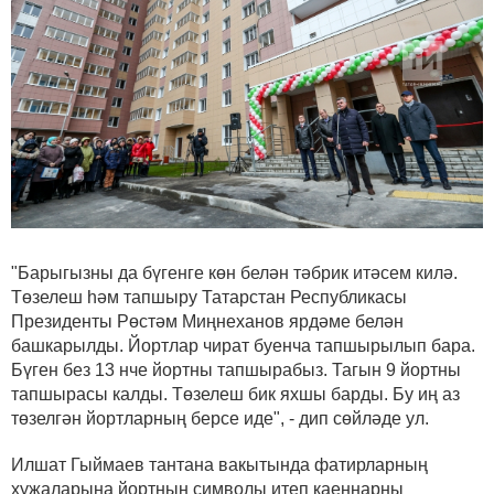
"Барыгызны да бүгенге көн белән тәбрик итәсем килә.
Төзелеш һәм тапшыру Татарстан Республикасы
Президенты Рөстәм Миңнеханов ярдәме белән
башкарылды. Йортлар чират буенча тапшырылып бара.
Бүген без 13 нче йортны тапшырабыз. Тагын 9 йортны
тапшырасы калды. Төзелеш бик яхшы барды. Бу иң аз
төзелгән йортларның берсе иде", - дип сөйләде ул.
Илшат Гыймаев тантана вакытында фатирларның
хуҗаларына йортның символы итеп каеннарны