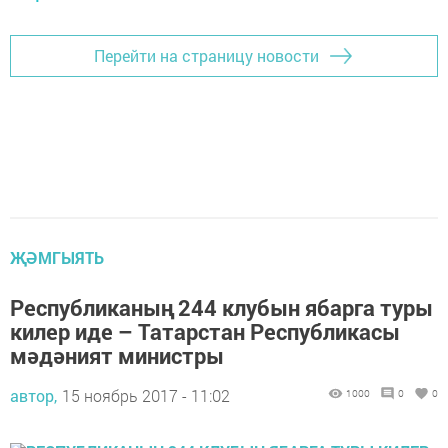
Перейти на страницу новости
ҖӘМГЫЯТЬ
Республиканың 244 клубын ябарга туры
килер иде – Татарстан Республикасы
мәдәният министры
автор,
15 ноябрь 2017 - 11:02
1000
0
0