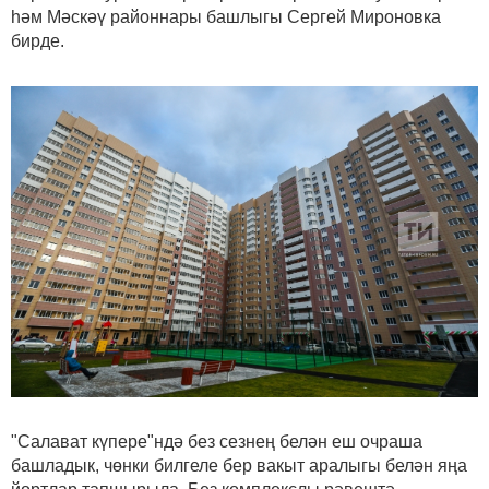
һәм Мәскәү районнары башлыгы Сергей Мироновка
бирде.
"Салават күпере"ндә без сезнең белән еш очраша
башладык, чөнки билгеле бер вакыт аралыгы белән яңа