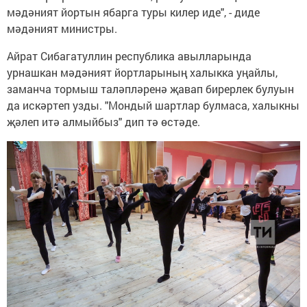
мәдәният йортын ябарга туры килер иде", - диде
мәдәният министры.
Айрат Сибагатуллин республика авылларында
урнашкан мәдәният йортларының халыкка уңайлы,
заманча тормыш таләпләренә җавап бирерлек булуын
да искәртеп узды. "Мондый шартлар булмаса, халыкны
җәлеп итә алмыйбыз" дип тә өстәде.