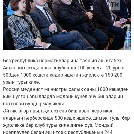
Без республика нормативларына таянып эш итәбез.
Аның нигезендә авыл клубында 100 кешегә - 20 урын;
500дән 1000 кешегә кадәр яшәгән җирлектә 150-200
урын туры килә.
Россия мәдәният министры халык саны 1000 кешедән
ким булган авылларда мәдәни-күңел ачу биналарын
бөтенләй булдырмау яклы.
Әйтик, әгәр авыл җирлегенә биш авыл керә икән,
аларның һәрберсендә 500 кеше яшәсә, димәк, тулы бер
җирлеккә бер клуб туры килә дигән сүз. Мондый
исәпләүләр белән эш итсәк, республиканың 244