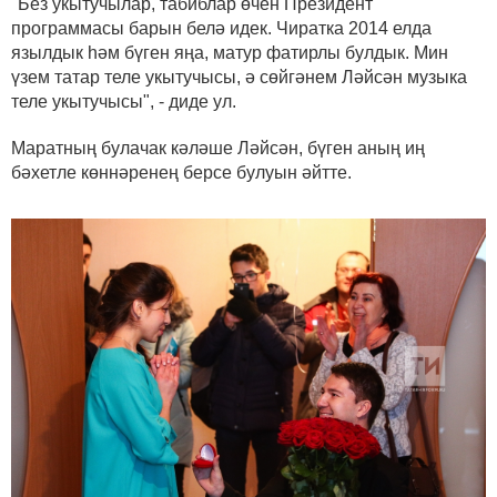
"Без укытучылар, табиблар өчен Президент
программасы барын белә идек. Чиратка 2014 елда
язылдык һәм бүген яңа, матур фатирлы булдык. Мин
үзем татар теле укытучысы, ә сөйгәнем Ләйсән музыка
теле укытучысы", - диде ул.
Маратның булачак кәләше Ләйсән, бүген аның иң
бәхетле көннәренең берсе булуын әйтте.