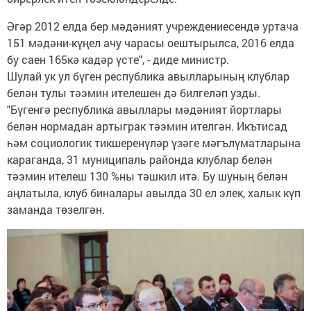
Әгәр 2012 елда бер мәдәният учреждениесендә уртача
151 мәдәни-күңел ачу чарасы оештырылса, 2016 елда
бу саен 165кә кадәр үсте", - диде министр.
Шулай ук ул бүген республика авылларының клублар
белән тулы тәэмин ителешен дә билгеләп узды.
"Бүгенгә республика авыллары мәдәният йортлары
белән нормадан артыграк тәэмин ителгән. Икътисад
һәм социологик тикшеренүләр үзәге мәгълүматларына
караганда, 31 муниципаль районда клублар белән
тәэмин ителеш 130 %ны тәшкил итә. Бу шуның белән
аңлатыла, клуб биналары авылда 30 ел элек, халык күп
заманда төзелгән.