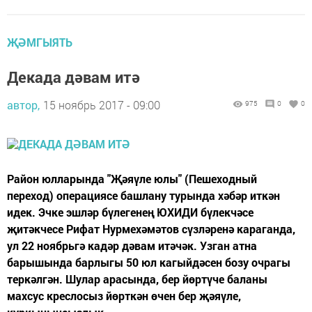
ҖӘМГЫЯТЬ
Декада дәвам итә
автор,
15 ноябрь 2017 - 09:00
975
0
0
Район юлларында "Җәяүле юлы" (Пешеходный
переход) операциясе башлану турында хәбәр иткән
идек. Эчке эшләр бүлегенең ЮХИДИ бүлекчәсе
җитәкчесе Рифат Нурмехәмәтов сүзләренә караганда,
ул 22 ноябрьгә кадәр дәвам итәчәк. Узган атна
барышында барлыгы 50 юл кагыйдәсен бозу очрагы
теркәлгән. Шулар арасында, бер йөртүче баланы
махсус креслосыз йөрткән өчен бер җәяүле,