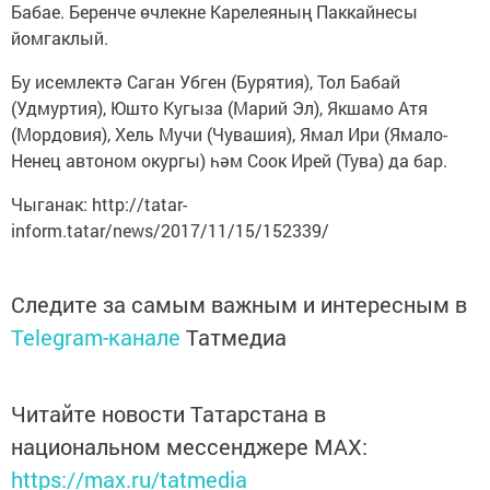
Бабае. Беренче өчлекне Карелеяның Паккайнесы
йомгаклый.
Бу исемлектә Саган Убген (Бурятия), Тол Бабай
(Удмуртия), Юшто Кугыза (Марий Эл), Якшамо Атя
(Мордовия), Хель Мучи (Чувашия), Ямал Ири (Ямало-
Ненец автоном окургы) һәм Соок Ирей (Тува) да бар.
Чыганак: http://tatar-
inform.tatar/news/2017/11/15/152339/
Следите за самым важным и интересным в
Telegram-канале
Татмедиа
Читайте новости Татарстана в
национальном мессенджере MАХ:
https://max.ru/tatmedia