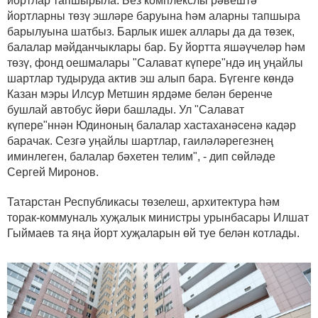
йортлар тапшырыла. Без комплекслы рәвештә
йортларны төзү эшләре баруына һәм аларны тапшыра
барылуына шатбыз. Барлык ишек аллары да да төзек,
балалар мәйданчыклары бар. Бу йортта яшәүчеләр һәм
төзү, фонд оешмалары "Салават күпере"ндә иң уңайлы
шартлар тудыруда актив эш алып бара. Бүгенге көндә
Казан мэры Илсур Метшин ярдәме белән беренче
бушлай автобус йөри башлады. Ул "Салават
күпере"ннән Юдиноның балалар хастаханәсенә кадәр
барачак. Сезгә уңайлы шартлар, гаиләләрегезнең
иминлеген, балалар бәхетен телим", - дип сөйләде
Сергей Миронов.
Татарстан Республикасы төзелеш, архитектура һәм
торак-коммуналь хуҗалык министры урынбасары Илшат
Гыймаев та яңа йорт хуҗаларын өй туе белән котлады.