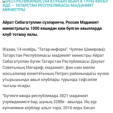
Айрат Сибагатуллин сүзләренчә, Россия Мәдәният
министрлыгы 1000 кешедән ким булган авылларда
клуб тотмау яклы.
(Казан, 14 ноябрь, "Татар-информ", Чулпан Шакирова).
Татарстан Республикасы мәдәният министры Айрат
Сибагатуллин бүген Татарстан Республикасы Дәүләт
Советының Мәгариф, мәдәният, фән һәм милли
мәсьәләләр комитетының Питрәч районындагы күчмә
утырышында авыл клублары турында тәфсилле
чыгыш ясады.
"Бүгенге көндә республикада 3821 мәдәният
учреждениесе бар, шуның 3288е - авылда. Иң зур
күпчелекне клублар алып тора. 2016 елда Хисап