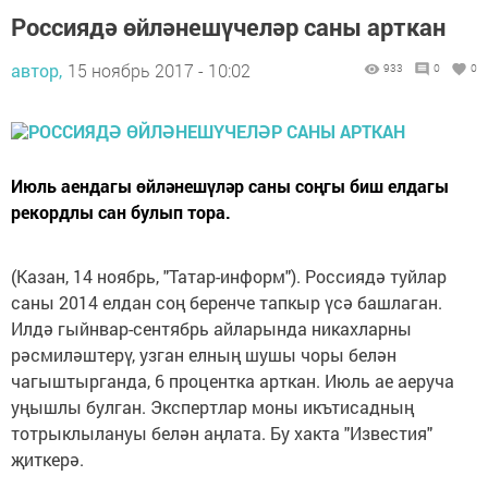
Россиядә өйләнешүчеләр саны арткан
автор,
15 ноябрь 2017 - 10:02
933
0
0
Июль аендагы өйләнешүләр саны соңгы биш елдагы
рекордлы сан булып тора.
(Казан, 14 ноябрь, "Татар-информ"). Россиядә туйлар
саны 2014 елдан соң беренче тапкыр үсә башлаган.
Илдә гыйнвар-сентябрь айларында никахларны
рәсмиләштерү, узган елның шушы чоры белән
чагыштырганда, 6 процентка арткан. Июль ае аеруча
уңышлы булган. Экспертлар моны икътисадның
тотрыклылануы белән аңлата. Бу хакта "Известия"
җиткерә.