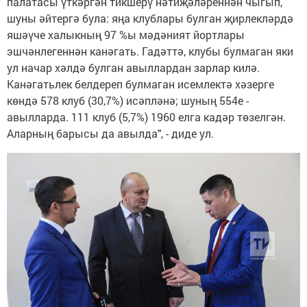
палатасы үткәргән тикшерү нәтиҗәләреннән чыгып,
шуны әйтергә була: яңа клублары булган җирлекләрдә
яшәүче халыкның 97 %ы мәдәният йортлары
эшчәнлегеннән канәгать. Гадәттә, клубы булмаган яки
ул начар хәлдә булган авыллардан зарлар килә.
Канәгатьлек белдереп булмаган исемлектә хәзерге
көндә 578 клуб (30,7%) исәпләнә; шуның 554е -
авылларда. 111 клуб (5,7%) 1960 елга кадәр төзелгән.
Аларның барысы да авылда", - диде ул.