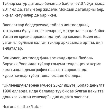
Туйлар матур даталар белән дә бәйле - 07.07. Җитмәсә,
2017 ел да, тагын бер җиделе. Мондый даталарны бер,
ике ел көтүчеләр дә бар икән.
Экспертлар белдерүенчә, туйлар икътисадның
тотрыклы булуына, кешеләрнең матди хәленә дә бәйле.
Узган ел кризис аркасында туйлар кимеде. Быел исә
узган ел булмый калган туйлар аркасында артты, дип
аңлаталар.
Социолог, икътисад фәннәре кандидаты Любовь
Борусяк Россиядә туйлар гомуми тенденциягә керми
һәм тиздән демографик вәзгыять аркасында
күрсәткечләр түбән төшәчәк, дип белдерә.
"Өйләнешүчеләрнең күбесе 25-27 яшьтә. Болар дөньяга
1990 елларда, илдә балалар туу бик аз булган вакытта
дөньяга килгән кешеләр", - дип аңлата эксперт.
Чыганак: http://tatar-