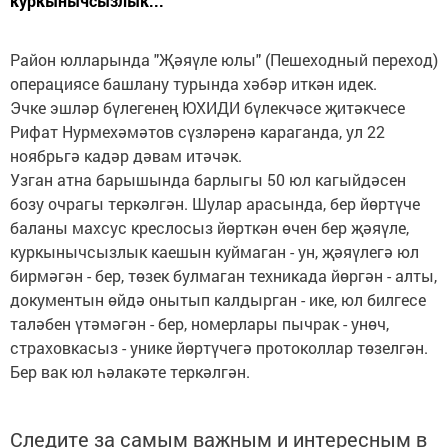
куркынычсызлык...
Район юлларында "Җәяүле юлы" (Пешеходный переход)
операциясе башлану турында хәбәр иткән идек.
Эчке эшләр бүлегенең ЮХИДИ бүлекчәсе җитәкчесе
Рифат Нурмехәмәтов сүзләренә караганда, ул 22
ноябрьгә кадәр дәвам итәчәк.
Узган атна барышында барлыгы 50 юл кагыйдәсен
бозу очрагы теркәлгән. Шулар арасында, бер йөртүче
баланы махсус креслосыз йөрткән өчен бер җәяүле,
куркынычсызлык каешын куймаган - ун, җәяүлегә юл
бирмәгән - бер, төзек булмаган техникада йөргән - алты,
документын өйдә онытып калдырган - ике, юл билгесе
таләбен үтәмәгән - бер, номерлары пычрак - унөч,
страховкасыз - унике йөртүчегә протоколлар төзелгән.
Бер вак юл һәлакәте теркәлгән.
Следите за самым важным и интересным в