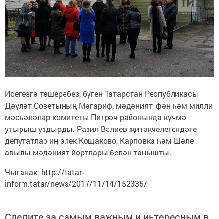
Исегезгә төшерәбез, бүген Татарстан Республикасы
Дәүләт Советының Мәгариф, мәдәният, фән һәм милли
мәсьәләләр комитеты Питрәч районында күчмә
утырыш уздырды. Разил Вәлиев җитәкчелегендәге
депутатлар иң элек Кощаково, Карповка һәм Шәле
авылы мәдәният йортлары белән танышты.
Чыганак: http://tatar-
inform.tatar/news/2017/11/14/152335/
Следите за самым важным и интересным в