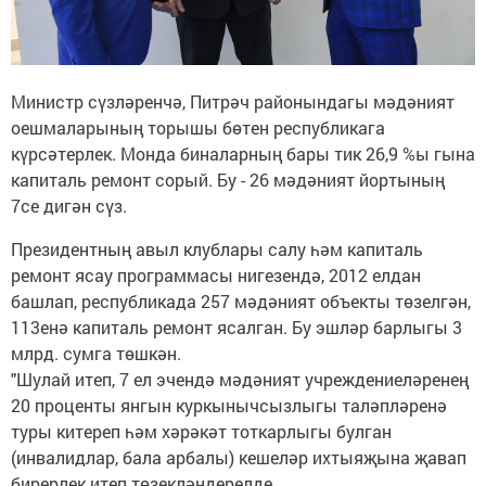
Министр сүзләренчә, Питрәч районындагы мәдәният
оешмаларының торышы бөтен республикага
күрсәтерлек. Монда биналарның бары тик 26,9 %ы гына
капиталь ремонт сорый. Бу - 26 мәдәният йортының
7се дигән сүз.
Президентның авыл клублары салу һәм капиталь
ремонт ясау программасы нигезендә, 2012 елдан
башлап, республикада 257 мәдәният объекты төзелгән,
113енә капиталь ремонт ясалган. Бу эшләр барлыгы 3
млрд. сумга төшкән.
"Шулай итеп, 7 ел эчендә мәдәният учреждениеләренең
20 проценты янгын куркынычсызлыгы таләпләренә
туры китереп һәм хәрәкәт тоткарлыгы булган
(инвалидлар, бала арбалы) кешеләр ихтыяҗына җавап
бирерлек итеп төзекләндерелде.