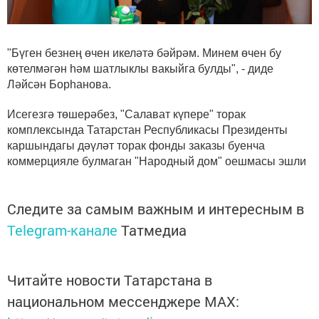
"Бүген безнең өчен икеләтә бәйрәм. Минем өчен бу
көтелмәгән һәм шатлыклы вакыйга булды", - диде
Ләйсән Борһанова.
Исегезгә төшерәбез, "Салават күпере" торак
комплексында Татарстан Республикасы Президенты
каршындагы дәүләт торак фонды заказы буенча
коммерцияле булмаган "Народный дом" оешмасы эшли
Следите за самым важным и интересным в
Telegram-канале
Татмедиа
Читайте новости Татарстана в
национальном мессенджере MАХ: