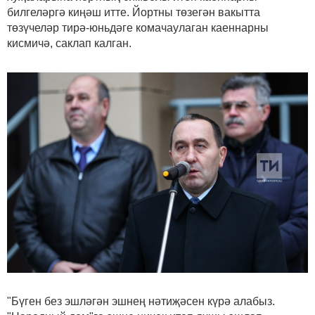
билгеләргә киңәш итте. Йортны төзегән вакытта
төзүчеләр тирә-юньдәге комачаулаган каеннарны
кисмичә, саклап калган.
"Бүген без эшләгән эшнең нәтиҗәсен күрә алабыз.