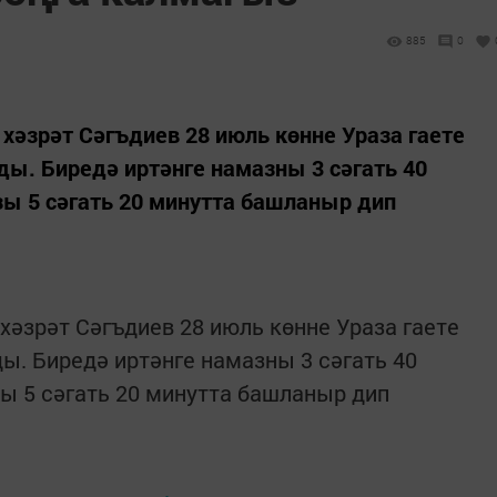
885
0
әзрәт Сәгъдиев 28 июль көнне Ураза гаете
. Биредә иртәнге намазны 3 сәгать 40
зы 5 сәгать 20 минутта башланыр дип
әзрәт Сәгъдиев 28 июль көнне Ураза гаете
. Биредә иртәнге намазны 3 сәгать 40
зы 5 сәгать 20 минутта башланыр дип