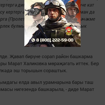
кертергә дип казылган урамнарга икенче кат
л су кертергә дип казылган урамнар һаман да
арга (Пролетар, Кустар) асфальт түшәләчәкме
ерлек булмый бит. Бу мәсьәләгә ачыклык
лде. Җавап бирүне сорап район башкарма
ры Марат Халиковка мөрәҗәгать иттек. Бер
 өлкәдә эш торышын сораштык.
агымдагы елда авыл урамнарына бары таш
ммасы нигезендә башкарыла, - диде Марат