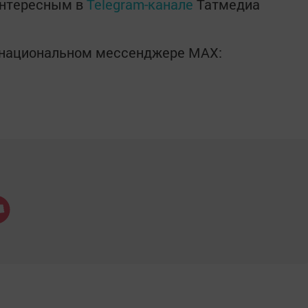
интересным в
Telegram-канале
Татмедиа
в национальном мессенджере MАХ: