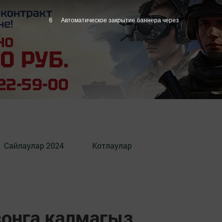
5
Автоматическое закрытие баннера через
Сайлаулар 2024
Котлаулар
соңга калмагыз