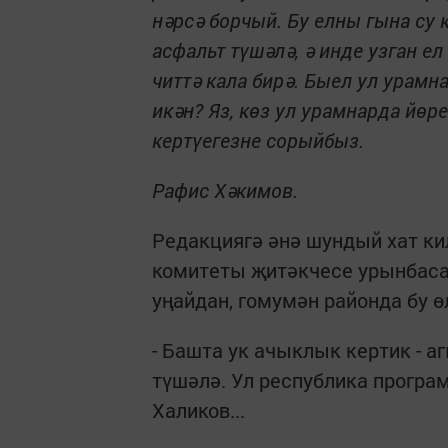
нәрсә борчый. Бу елны гына су 
асфальт түшәлә, ә инде узган е
читтә кала бирә. Быел ул урамн
икән? Яз, көз ул урамнарда йөр
кертүегезне сорыйбыз.
Рафис Хәкимов.
Редакциягә әнә шундый хат ки
комитеты җитәкчесе урынбаса
уңайдан, гомумән районда бу
- Башта ук ачыклык кертик - 
түшәлә. Ул республика програ
Халиков...