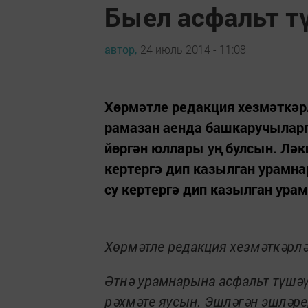
Быел асфальт т
автор,
24 июль 2014 - 11:08
Хөрмәтле редакция хезмәткәр
рамазан аенда башкаручыларг
йөргән юллары уң булсын. Ләк
кертергә дип казылган урамнар
су кертергә дип казылган урам
Хөрмәтле редакция хезмәткәрлә
Әтнә урамнарына асфальт түшә
рәхмәте яусын. Эшләгән эшләре