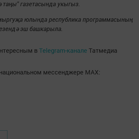
 таңы" газетасында укыгыз.
омыргуҗа юлында республика программасының
езендә эш башкарыла.
интересным в
Telegram-канале
Татмедиа
в национальном мессенджере MАХ: