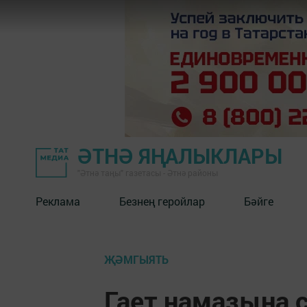
ӘТНӘ ЯҢАЛЫКЛАРЫ
"Әтнә таңы" газетасы - Әтнә районы
Реклама
Безнең геройлар
Бәйге
ҖӘМГЫЯТЬ
Гает намазына 