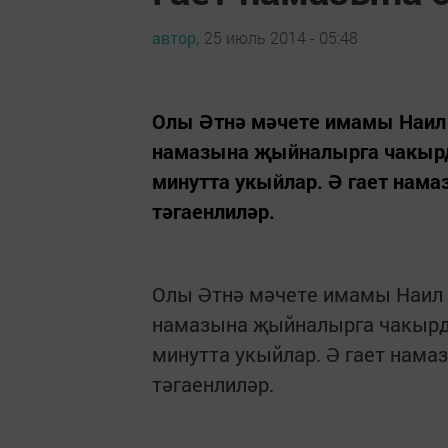
автор,
25 июль 2014 - 05:48
Олы Әтнә мәчете имамы Наил х
намазына җыйналырга чакырды
минутта укыйлар. Ә гает нама
тәгаенлиләр.
Олы Әтнә мәчете имамы Наил х
намазына җыйналырга чакырды
минутта укыйлар. Ә гает нама
тәгаенлиләр.