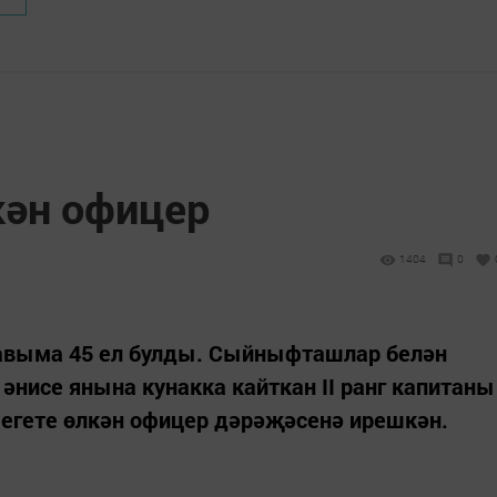
кән офицер
1404
0
авыма 45 ел булды. Сыйныфташлар белән
әнисе янына кунакка кайткан II ранг капитаны
 егете өлкән офицер дәрәҗәсенә ирешкән.