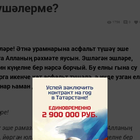
үшәлерме?
1756
0
ләре! Әтнә урамнарына асфальт түшәү эше
а Алланың рәхмәте яусын. Эшләгән эшләре,
ин күңелне бер нәрсә борчый. Бу елны гына су
га икенче кат асфальт түшәлә, ә инде узган ел
нар һаман да читтә кала...
ре!
ү эше рамазан аенда башкаручыларга Алланың
, йөргән юллары уң булсын. Ләкин күңелне бер