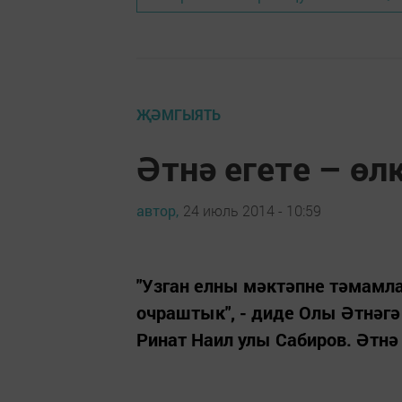
ҖӘМГЫЯТЬ
Әтнә егете – өл
автор,
24 июль 2014 - 10:59
"Узган елны мәктәпне тәмамл
очраштык", - диде Олы Әтнәгә 
Ринат Наил улы Сабиров. Әтнә