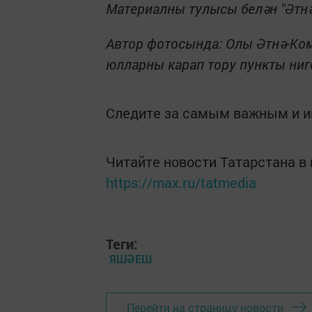
Материалны тулысы белән "Әтнә
Автор фотосында: Олы Әтнә-К
юлларны карап тору пункты ниг
Следите за самым важным и 
Читайте новости Татарстана 
https://max.ru/tatmedia
Теги:
ЯШӘЕШ
Перейти на страницу новости