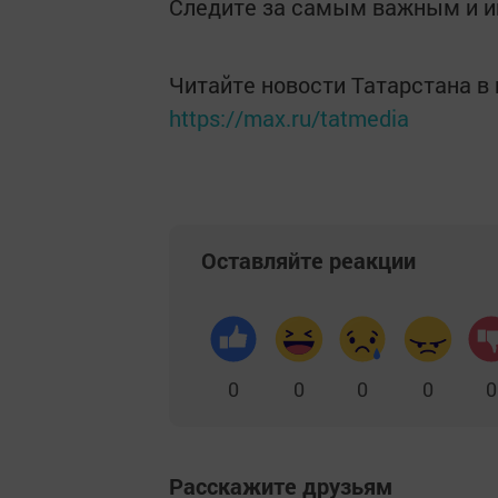
Следите за самым важным и 
Читайте новости Татарстана 
https://max.ru/tatmedia
Оставляйте реакции
0
0
0
0
0
Расскажите друзьям