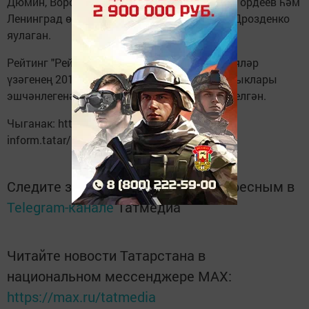
Дюмин, Воронеж өлкәсе башлыгы Алексей Гордеев һәм
Ленинград өлкәсе губернаторы Александр Дрозденко
яулаган.
Рейтинг "Рейтинг" мәгълүмат коммуникацияләр
үзәгенең 2017 елда Россия төбәкләре башлыклары
эшчәнлегенә бәяләмәләр нәтиҗәсендә төзелгән.
Чыганак: http://tatar-
inform.tatar/news/2017/12/20/154637/
Следите за самым важным и интересным в
Telegram-канале
Татмедиа
Читайте новости Татарстана в
национальном мессенджере MАХ:
https://max.ru/tatmedia