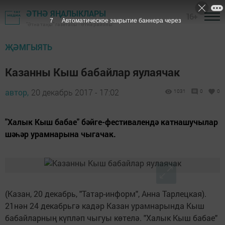
ӘТНӘ ЯҢАЛЫКЛАРЫ
16+
7
Автоматическое закрытие баннера через
"Әтнә таңы" газетасы - Әтнә районы
ҖӘМГЫЯТЬ
Казанны Кыш бабайлар яулаячак
автор,
20 декабрь 2017 - 17:02
1031
0
0
"Халык Кыш бабае" бәйге-фестивалендә катнашучылар
шәһәр урамнарына чыгачак.
(Казан, 20 декабрь, "Татар-информ", Анна Тарлецкая).
21нән 24 декабрьгә кадәр Казан урамнарында Кыш
бабайларның күпләп чыгуы көтелә. "Халык Кыш бабае"