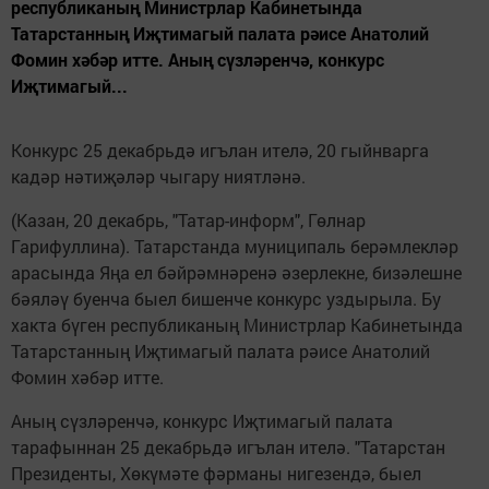
республиканың Министрлар Кабинетында
Татарстанның Иҗтимагый палата рәисе Анатолий
Фомин хәбәр итте. Аның сүзләренчә, конкурс
Иҗтимагый...
Конкурс 25 декабрьдә игълан ителә, 20 гыйнварга
кадәр нәтиҗәләр чыгару ниятләнә.
(Казан, 20 декабрь, "Татар-информ", Гөлнар
Гарифуллина). Татарстанда муниципаль берәмлекләр
арасында Яңа ел бәйрәмнәренә әзерлекне, бизәлешне
бәяләү буенча быел бишенче конкурс уздырыла. Бу
хакта бүген республиканың Министрлар Кабинетында
Татарстанның Иҗтимагый палата рәисе Анатолий
Фомин хәбәр итте.
Аның сүзләренчә, конкурс Иҗтимагый палата
тарафыннан 25 декабрьдә игълан ителә. "Татарстан
Президенты, Хөкүмәте фәрманы нигезендә, быел