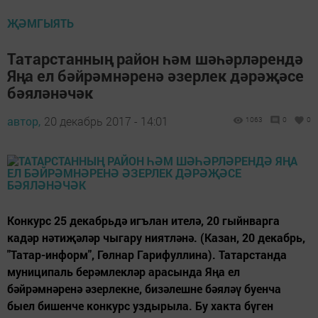
ҖӘМГЫЯТЬ
Татарстанның район һәм шәһәрләрендә
Яңа ел бәйрәмнәренә әзерлек дәрәҗәсе
бәяләнәчәк
автор,
20 декабрь 2017 - 14:01
1063
0
0
Конкурс 25 декабрьдә игълан ителә, 20 гыйнварга
кадәр нәтиҗәләр чыгару ниятләнә. (Казан, 20 декабрь,
"Татар-информ", Гөлнар Гарифуллина). Татарстанда
муниципаль берәмлекләр арасында Яңа ел
бәйрәмнәренә әзерлекне, бизәлешне бәяләү буенча
быел бишенче конкурс уздырыла. Бу хакта бүген