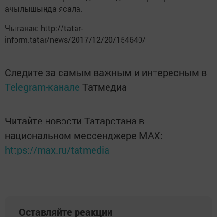
ачылышында ясала.
Чыганак: http://tatar-
inform.tatar/news/2017/12/20/154640/
Следите за самым важным и интересным в
Telegram-канале
Татмедиа
Читайте новости Татарстана в
национальном мессенджере MАХ:
https://max.ru/tatmedia
Оставляйте реакции