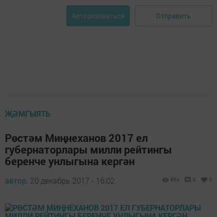
Отправить
Авторизоваться
ҖӘМГЫЯТЬ
Рөстәм Миңнеханов 2017 ел
губернаторлары милли рейтингы
беренче унлыгына кергән
автор,
20 декабрь 2017 - 16:02
954
0
0