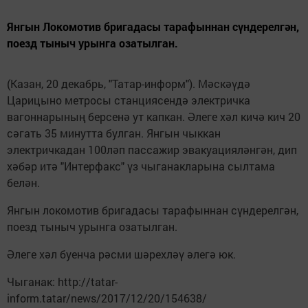
Янгын Локомотив бригадасы тарафыннан сүндерелгән,
поезд тыныч урынга озатылган.
(Казан, 20 декабрь, "Татар-информ"). Мәскәүдә
Царицыно метросы станциясендә электричка
вагоннарының берсенә ут капкан. Әлеге хәл кичә кич 20
сәгать 35 минутта булган. Янгын чыккан
электричкадан 100ләп пассажир эвакуацияләнгән, дип
хәбәр итә "Интерфакс" үз чыганакларына сылтама
белән.
Янгын локомотив бригадасы тарафыннан сүндерелгән,
поезд тыныч урынга озатылган.
Әлеге хәл буенча рәсми шәрехләү әлегә юк.
Чыганак: http://tatar-
inform.tatar/news/2017/12/20/154638/