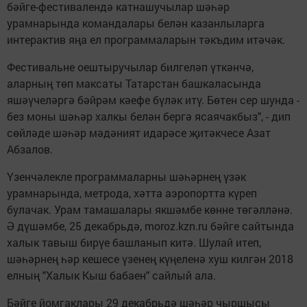
бәйге-фестивалендә катнашучылар шәһәр
урамнарында командалары белән казанлыларга
интерактив яңа ел программаларын тәкъдим итәчәк.
Фестивальне оештыручылар билгеләп үткәнчә,
аларның төп максаты Татарстан башкаласында
яшәүчеләргә бәйрәм кәефе бүләк итү. Бөтен сер шунда -
без моны шәһәр халкы белән бергә ясаячакбыз", - дип
сөйләде шәһәр мәдәният идарәсе җитәкчесе Азат
Абзалов.
Үзенчәлекле программаларны шәһәрнең үзәк
урамнарында, метрода, хәтта аэропортта күреп
булачак. Урам тамашалары якшәмбе көнне төгәлләнә.
Ә дүшәмбе, 25 декабрьдә, moroz.kzn.ru бәйге сайтында
халык тавыш бирүе башланып китә. Шулай итеп,
шәһәрнең һәр кешесе үзенең күңеленә хуш килгән 2018
елның "Халык Кыш бабаен" сайлый ала.
Бәйге йомгаклары 29 декабрьдә шәһәр чыршысы