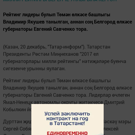
Рейтинг лидеры булып Төмән өлкәсе башлыгы
Владимир Якушев танылган, аннан соң Белгород өлкәсе
губернаторы Евгений Савченко тора.
(Казан, 20 декабрь, "Татар-информ"). Татарстан
Президенты Рөстәм Миңнеханов "2017 ел
губернаторлары милли рейтингы" нәтиҗәләре буенча
сигезенче урынны яулаган.
Рейтинг лидеры булып Төмән өлкәсе башлыгы
Владимир Якушев танылган, аннан соң Белгород өлкәсе
губернаторы Евгений Савченко тора. Лидерлар өчлеген
Ямал-Ненецк автономлы округы җитәкчесе Дмитрий
Кобылкин йомгаклый.
Дүрттән җидегә кадәр булган урыннарны Мәскәү мэры
Сергей Собянин, Тула өлкәсе губернаторы Алексей