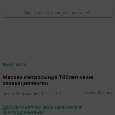
Перейти на страницу новости
ҖӘМГЫЯТЬ
Мәскәү метросында 100ләп кеше
эвакуацияләнгән
автор,
20 декабрь 2017 - 15:03
1048
0
0