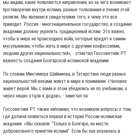
мы видим, какие появляются направления, из-за чего возникают
противоречия внутри ислама, разные толкования и учения этой
религии. Мы являемся свидетелями того, к чему это все
приводит. Россия - многонациональное государство, и создание
академии должно укрепить традиционный ислам. Это важно,
чтобы в мире не происходило войн, которые вредят и самим
мусульманам, чтобы жить в мире с другими конфессиями,
людьми других национальностей», - отметил Госсоветник РТ
важность создания Болгарской исламской академии.
По словам Минтимера Шаймиева, в Татарстане люди разных
национальностей веками живут в мире и понимании. «Человек
живет верой. Мы с вами в этом убедились не по учебникам, а
через наших отцов и дедов», - заметил он.
Госсоветник РТ также напомнил, что возникали вопросы о том,
где должна появиться первая в истории России исламская
академия. «Мы сказали: "Только в Болгаре, на месте
добровольного принятия ислама". Если бы она оказалась в