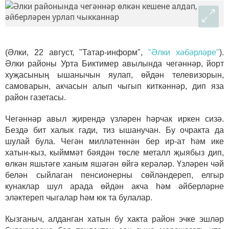
(Әлки, 22 август, "Татар-информ",
"Әлки хәбәрләре"
).
Әлки районы Урта Биктимер авылында чегәннәр, йорт
хуҗасының ышанычын яулап, өйдән телевизорын,
самоварын, акчасын алып чыгып киткәннәр, дип яза
район газетасы.
Чегәннәр авыл җирендә үзләрен һәрчак иркен сизә.
Бездә бит халык гади, тиз ышанучан. Бу очракта да
шулай була. Чегән милләтеннән бер ир-ат һәм ике
хатын-кыз, кыйммәт бәядән төсле металл җыябыз дип,
өлкән яшьтәге ханым яшәгән өйгә керәләр. Үзләрен чәй
белән сыйлаган пенсионерны сөйләндереп, елгыр
кунаклар шул арада өйдән акча һәм әйберләрне
эләктереп чыгалар һәм юк та булалар.
Кызганыч, алданган хатын бу хакта район эчке эшләр