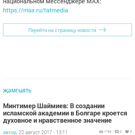
национальном мессенджере MАХ:
https://max.ru/tatmedia
Перейти на страницу новости
ҖӘМГЫЯТЬ
Минтимер Шаймиев: В создании
исламской академии в Болгаре кроется
духовное и нравственное значение
автор,
22 август 2017 - 13:11
1194
0
0