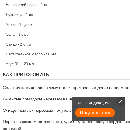
Болгарский перец - 1 шт.
Луковица - 1 шт.
Укроп - 1 пучок
Соль - 1 ст. л.
Сахар - 2 ст. л.
Растительное масло - 50 мл.
Укус 9% - 20 мл.
КАК ПРИГОТОВИТЬ
Салат из помидоров на зиму станет прекрасным дополнением п
Вымытые помидоры нарезаем на четвертинки.
Мы в Яндекс Дзен
Очищенный лук нарезаем полукольцами.
Подписаться
Перец разрезаем на две части, удаляем плодоножку с сердцевин
соломкой .