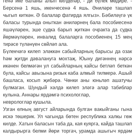
генә ике баланы алып килделәр, - ди бүлек мөдире. -
Берсенә 1 яшь, икенчесенә 4 яшь. Әниләре ташлап
чыгып киткән. Ә балалар фатирда ялгыз». Бәбиләүгә үк
баласы турында оныткан әниләрнең бала пособиесенә
яшәүләрен, эше судка барып җиткән очракта да судка
йөрмәүләрен, инвалид балаларга пособиенең 15 мең
тирәсе түләнүен сөйләп ала.
Бүлекчәгә килеп эләккән сабыйларның барысы да озак
һәм җитди дәвалануга мохтаҗ. Юыну дигәннең нәрсә
икәнен белмәгән ул сабыйларның кайсы бетләп беткән
була, кайсы авызына ризык каба алмый тилмерә. Ашый
башласа, косып җибәрә. Чөнки аны юньләп ашатучы
булмаган. Шундый хәлдә килеп эләгә алар табиблар
кулына. Аннары ярдәмгә психологлар,
неврологлар кушыла.
Узган елның август айларында булган вакыйганы гына
искә төшерик. Ул чагында бөтен республика халкы гөж
килде. Хатын баласын таба да, кая куярга, кайда ташлап
калдырырга белми йөри торгач, урамда ашыгыч ярдәм