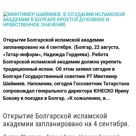
Открытие Болгарской исламской академии
запланировано на 4 сентября. (Болгар, 22 августа,
«Татар-информ», Надежда Гордеева). Работа
Болгарской исламской академии должна укрепить
традиционный ислам. Об этом заявил сегодня в
Болгаре Государственный советник РТ Минтимер
Шаймиев. Напомним, сегодня Госсоветник Татарстана
сопровождал генерального директора ЮНЕСКО Ирину
Бокову в поездке в Болгар. «К сожалению, в...
Открытие Болгарской исламской
академии запланировано на 4 сентября.