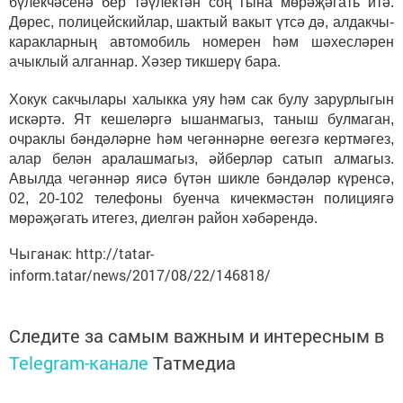
бүлекчәсенә бер тәүлектән соң гына мөрәҗәгать итә.
Дөрес, полицейскийлар, шактый вакыт үтсә дә, алдакчы-
каракларның автомобиль номерен һәм шәхесләрен
ачыклый алганнар. Хәзер тикшерү бара.
Хокук сакчылары халыкка уяу һәм сак булу зарурлыгын
искәртә. Ят кешеләргә ышанмагыз, таныш булмаган,
очраклы бәндәләрне һәм чегәннәрне өегезгә кертмәгез,
алар белән аралашмагыз, әйберләр сатып алмагыз.
Авылда чегәннәр яисә бүтән шикле бәндәләр күренсә,
02, 20-102 телефоны буенча кичекмәстән полициягә
мөрәҗәгать итегез, диелгән район хәбәрендә.
Чыганак: http://tatar-
inform.tatar/news/2017/08/22/146818/
Следите за самым важным и интересным в
Telegram-канале
Татмедиа