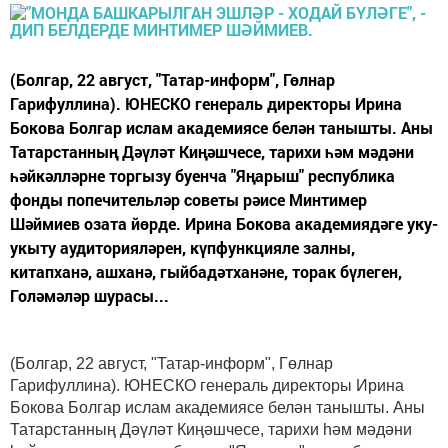
(Болгар, 22 август, "Татар-информ", Гөлнар
Гарифуллина). ЮНЕСКО генераль директоры Ирина
Бокова Болгар ислам академиясе белән танышты. Аны
Татарстанның Дәүләт Киңәшчесе, тарихи һәм мәдәни
һәйкәлләрне торгызу буенча "Яңарыш" республика
фонды попечительләр советы рәисе Минтимер
Шәймиев озата йөрде. Ирина Бокова академиядәге уку-
укыту аудиторияләрен, күпфункцияле залны,
китапханә, ашханә, гыйбадәтханәне, торак бүлеген,
Голәмәләр шурасы...
(Болгар, 22 август, "Татар-информ", Гөлнар
Гарифуллина). ЮНЕСКО генераль директоры Ирина
Бокова Болгар ислам академиясе белән танышты. Аны
Татарстанның Дәүләт Киңәшчесе, тарихи һәм мәдәни