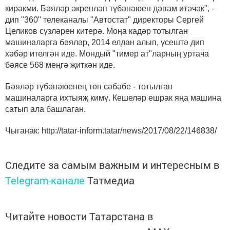
кирәкми. Бәяләр әкренләп түбәнәюен дәвам итәчәк", -
дип "360" телеканалы "Автостат" директоры Сергей
Целиков сүзләрен китерә. Моңа кадәр тотылган
машиналарга бәяләр, 2014 елдан алып, үсештә дип
хәбәр ителгән иде. Мондый "тимер ат"ларның уртача
бәясе 568 меңгә җиткән иде.
Бәяләр түбәнәюенең төп сәбәбе - тотылган
машиналарга ихтыяҗ кимү. Кешеләр ешрак яңа машина
сатып ала башлаган.
Чыганак: http://tatar-inform.tatar/news/2017/08/22/146838/
Следите за самым важным и интересным в
Telegram-канале
Татмедиа
Читайте новости Татарстана в