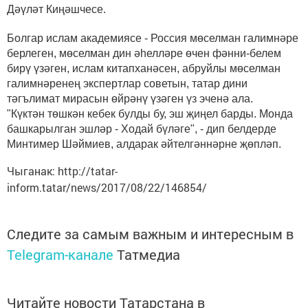
Дәүләт Киңәшчесе.
Болгар ислам академиясе - Россия мөселман галимнәре
берлеген, мөселман дин әһелләре өчен фәнни-белем
бирү үзәген, ислам китапханәсен, абруйлы мөселман
галимнәренең экспертлар советын, татар дини
тәгълимат мирасын өйрәнү үзәген үз эченә ала.
"Күктән төшкән кебек булды бу, эш җиңел барды. Монда
башкарылган эшләр - Ходай бүләге", - дип белдерде
Минтимер Шәймиев, алдарак әйтелгәннәрне җөпләп.
Чыганак: http://tatar-
inform.tatar/news/2017/08/22/146854/
Следите за самым важным и интересным в
Telegram-канале
Татмедиа
Читайте новости Татарстана в