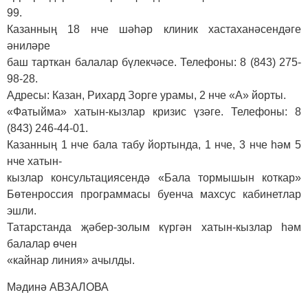
99.
Казанның 18 нче шәһәр клиник хастаханәсендәге
әниләре
баш тарткан балалар бүлекчәсе. Телефоны: 8 (843) 275-
98-28.
Адресы: Казан, Рихард Зорге урамы, 2 нче «А» йорты.
«Фатыйма» хатын-кызлар кризис үзәге. Телефоны: 8
(843) 246-44-01.
Казанның 1 нче бала табу йортында, 1 нче, 3 нче һәм 5
нче хатын-
кызлар консультациясендә «Бала тормышын коткар»
Бөтенроссия программасы буенча махсус кабинетлар
эшли.
Татарстанда җәбер-золым күргән хатын-кызлар һәм
балалар өчен
«кайнар линия» ачылды.
Мәдинә АВЗАЛОВА