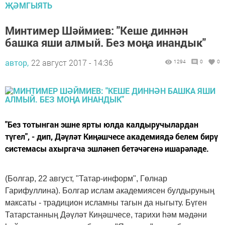
ҖӘМГЫЯТЬ
Минтимер Шәймиев: "Кеше диннән
башка яши алмый. Без моңа инандык"
автор,
22 август 2017 - 14:36
1294
0
0
"Без тотынган эшне ярты юлда калдыручылардан
түгел", - дип, Дәүләт Киңәшчесе академиядә белем бирү
системасы ахыргача эшләнеп бетәчәгенә ишарәләде.
(Болгар, 22 август, "Татар-информ", Гөлнар
Гарифуллина). Болгар ислам академиясен булдыруның
максаты - традицион исламны тагын да ныгыту. Бүген
Татарстанның Дәүләт Киңәшчесе, тарихи һәм мәдәни