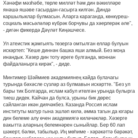
Хәнәфи мәзһәбе, төрле милләт һәм дин вәкилләре
янәшә яшәве гасырдан-гасырга килгән. Диндә
каршылыклар булмасын. Аларга караганда, көнкүреш-
социаль мәсьәләләр күбрәк борчувы да хәерлерәк әле",
- дигән фикердә Дәүләт Киңәшчесе.
Ул атеистик җәмгыять төзергә омтылган еллар булуын
искәртеп: "Кеше диннән башка яши алмый. Без моңа
инандык. Хәзер дин тоту иреге булганда, моннан
файдаланырга кирәк", - диде.
Минтимер Шәймиев академиянең кайда булачагы
турында бәхәсле сүзләр аз булмавын искәртте. "Без ул
бары тик Болгарда, ислам кабул ителгән урында булырга
тиеш дидек. Кайчан да булса, урыны бик дөрес
сайланган икән диячәкбез. Казанда Россия ислам
институты матур гына эшләп килә, әмма тагын да югары
дин белеме алу өчен академиягә киләчәкләр. Хәзерге
вакытта аларның белемнәрен сыныйлар. Бер 60 лап
шәкерт, бәлки, табылыр. Иң мөһиме - хәрәкәттә бәрәкәт,