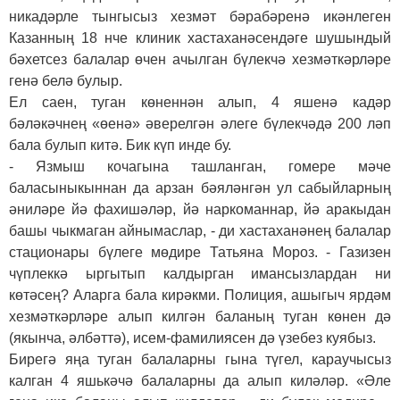
никадәрле тынгысыз хезмәт бәрабәренә икәнлеген
Казанның 18 нче клиник хастаханәсендәге шушындый
бәхетсез балалар өчен ачылган бүлекчә хезмәткәрләре
генә белә булыр.
Ел саен, туган көненнән алып, 4 яшенә кадәр
бәләкәчнең «өенә» әверелгән әлеге бүлекчәдә 200 ләп
бала булып китә. Бик күп инде бу.
- Язмыш кочагына ташланган, гомере мәче
баласыныкыннан да арзан бәяләнгән ул сабыйларның
әниләре йә фахишәләр, йә наркоманнар, йә аракыдан
башы чыкмаган айнымаслар, - ди хастаханәнең балалар
стационары бүлеге мөдире Татьяна Мороз. - Газизен
чүплеккә ыргытып калдырган имансызлардан ни
көтәсең? Аларга бала кирәкми. Полиция, ашыгыч ярдәм
хезмәт­кәрләре алып килгән баланың туган көнен дә
(якынча, әлбәттә), исем-фамилиясен дә үзебез куябыз.
Бирегә яңа туган балаларны гына түгел, караучысыз
калган 4 яшькәчә балаларны да алып киләләр. «Әле