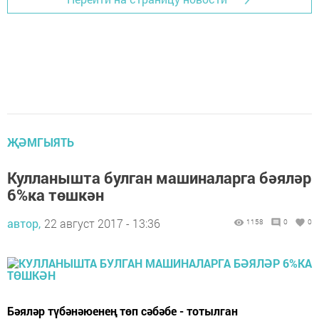
ҖӘМГЫЯТЬ
Кулланышта булган машиналарга бәяләр
6%ка төшкән
автор,
22 август 2017 - 13:36
1158
0
0
Бәяләр түбәнәюенең төп сәбәбе - тотылган