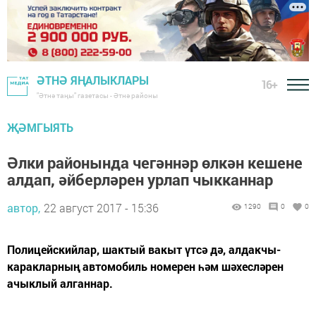
ӘТНӘ ЯҢАЛЫКЛАРЫ
16+
"Әтнә таңы" газетасы - Әтнә районы
ҖӘМГЫЯТЬ
Әлки районында чегәннәр өлкән кешене
алдап, әйберләрен урлап чыкканнар
автор,
22 август 2017 - 15:36
1290
0
0
Полицейскийлар, шактый вакыт үтсә дә, алдакчы-
каракларның автомобиль номерен һәм шәхесләрен
ачыклый алганнар.