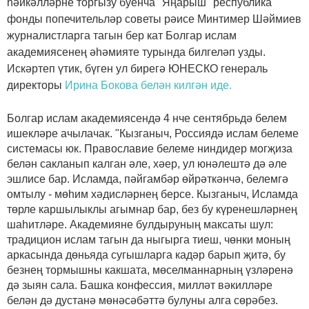
һәйкәлләрне торгызу буенча "Яңарыш" республика
фонды попечительләр советы рәисе Минтимер Шәймиев
журналистларга тагын бер кат Болгар ислам
академиясенең әһәмияте турында билгеләп узды.
Искәртеп үтик, бүген ул бирегә ЮНЕСКО генераль
директоры
Ирина Бокова белән килгән иде.
Болгар ислам академиясендә 4 нче сентябрьдә белем
ишекләре ачылачак. "Кызганыч, Россиядә ислам белеме
системасы юк. Православие белеме ниндидер могҗиза
белән сакланып калган әле, хәер, ул юнәлештә дә әле
эшлисе бар. Исламда, пәйгамбәр өйрәткәнчә, белемгә
омтылу - мөһим хәдисләрнең берсе. Кызганыч, Исламда
төрле каршылыклы агымнар бар, без бу күренешләрнең
шаһитләре. Академияне булдыруның максаты шул:
традицион ислам тагын да ныгырга тиеш, чөнки моның
аркасында дөньяда сугышларга кадәр барып җитә, бу
безнең тормышны какшата, мөселманнарның үзләренә
дә зыян сала. Башка конфессия, милләт вәкилләре
белән дә дустанә мөнәсәбәттә булуны алга сөрәбез.