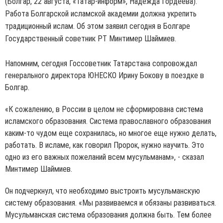
(Болгар, 22 августа, «Татар-информ», Надежда Гордеева).
Работа Болгарской исламской академии должна укрепить
традиционный ислам. Об этом заявил сегодня в Болгаре
Государственный советник РТ Минтимер Шаймиев.
Напомним, сегодня Госсоветник Татарстана сопровождал
генерального директора ЮНЕСКО Ирину Бокову в поездке в
Болгар.
«К сожалению, в России в целом не сформирована система
исламского образования. Система православного образования
каким-то чудом еще сохранилась, но многое еще нужно делать,
работать. В исламе, как говорил Пророк, нужно научить. Это
одно из его важных пожеланий всем мусульманам», - сказал
Минтимер Шаймиев.
Он подчеркнул, что необходимо выстроить мусульманскую
систему образования. «Мы развиваемся и обязаны развиваться.
Мусульманская система образования должна быть. Тем более