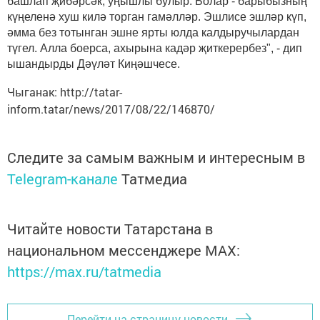
башлап җибәрсәк, уңышлы булыр. Болар - барыбызның
күңеленә хуш килә торган гамәлләр. Эшлисе эшләр күп,
әмма без тотынган эшне ярты юлда калдыручылардан
түгел. Алла боерса, ахырына кадәр җиткерербез", - дип
ышандырды Дәүләт Киңәшчесе.
Чыганак: http://tatar-
inform.tatar/news/2017/08/22/146870/
Следите за самым важным и интересным в
Telegram-канале
Татмедиа
Читайте новости Татарстана в
национальном мессенджере MАХ:
https://max.ru/tatmedia
Перейти на страницу новости