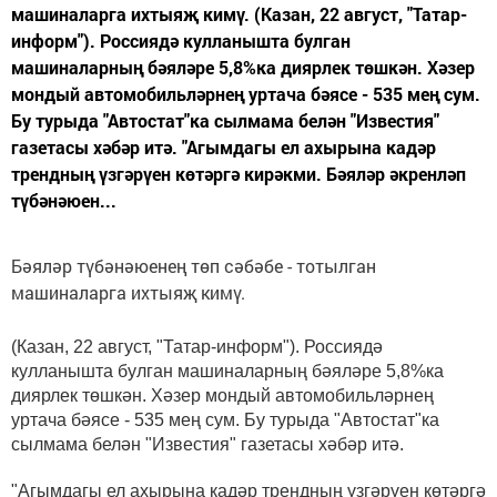
машиналарга ихтыяҗ кимү. (Казан, 22 август, "Татар-
информ"). Россиядә кулланышта булган
машиналарның бәяләре 5,8%ка диярлек төшкән. Хәзер
мондый автомобильләрнең уртача бәясе - 535 мең сум.
Бу турыда "Автостат"ка сылмама белән "Известия"
газетасы хәбәр итә. "Агымдагы ел ахырына кадәр
трендның үзгәрүен көтәргә кирәкми. Бәяләр әкренләп
түбәнәюен...
Бәяләр түбәнәюенең төп сәбәбе - тотылган
машиналарга ихтыяҗ кимү.
(Казан, 22 август, "Татар-информ"). Россиядә
кулланышта булган машиналарның бәяләре 5,8%ка
диярлек төшкән. Хәзер мондый автомобильләрнең
уртача бәясе - 535 мең сум. Бу турыда "Автостат"ка
сылмама белән "Известия" газетасы хәбәр итә.
"Агымдагы ел ахырына кадәр трендның үзгәрүен көтәргә