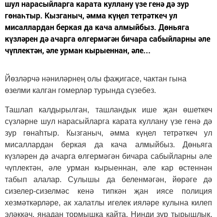
шул нарасыйларга карата куллану үзе генә дә зур
гөнаһтыр. Кызганыч, әмма күңел тетрәткеч ул
мисаллардан беркая да кача алмыйбыз. Дөньяга
күзләрен дә ачарга өлгермәгән бичара сабыйларны әле
чүплектән, әле урман кырыеннан, әле...
Йөзләрчә нәниләрнең олы фаҗигасе, чактан гына
өзелми калган гомерләр турында сүзебез.
Ташлап калдырылган, ташландык ише җан өшеткеч
сүзләрне шул нарасыйларга карата куллану үзе генә дә
зур гөнаһтыр. Кызганыч, әмма күңел тетрәткеч ул
мисаллардан беркая да кача алмыйбыз. Дөньяга
күзләрен дә ачарга өлгермәгән бичара сабыйларны әле
чүплектән, әле урман кырыеннан, әле кар өстеннән
табып алалар. Сулышы да беленмәгән, йөрәге дә
сизелер-сизелмәс кенә типкән җан иясе полиция
хезмәткәрләре, ак халатлы игелек ияләре кулына килеп
эләккәч, яңадан тормышка кайта. Нинди зур тырышлык,