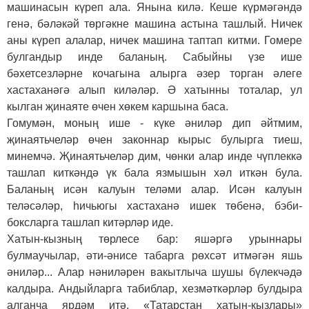
машинасын күреп ала. Янына килә. Кеше күрмәгәндә
генә, бәләкәй төргәкне машина астына ташлый. Ничек
аны күреп алалар, ничек машина таптап китми. Гомере
булгандыр инде баланың. Сабыйны үзе ише
бәхетсезләрне кочагына алырга әзер торган әлеге
хастаханәгә алып киләләр. Ә хатынны тоталар, ул
кылган җинаяте өчен хөкем каршына баса.
Гомумән, моның ише - күке әниләр дип әйтмим,
җинаятьчеләр өчен законнар кырыс булырга тиеш,
минемчә. Җинаятьчеләр дим, чөнки алар инде чүплеккә
ташлап киткәндә үк бала язмышын хәл иткән була.
Баланың исән калуын теләми алар. Исән калуын
теләсәләр, һичьюгы хастаханә ишек төбенә, бэби-
боксларга ташлап китәрләр иде.
Хатын-кызның төрлесе бар: яшәргә урыннары
булмаучылар, әти-әнисе табарга рөхсәт итмәгән яшь
әниләр... Алар нәниләрен вакытлыча шушы бүлекчәдә
калдыра. Андыйларга табиблар, хезмәткәрләр булдыра
алганча ярдәм итә. «Татарстан хатын-кызлары»