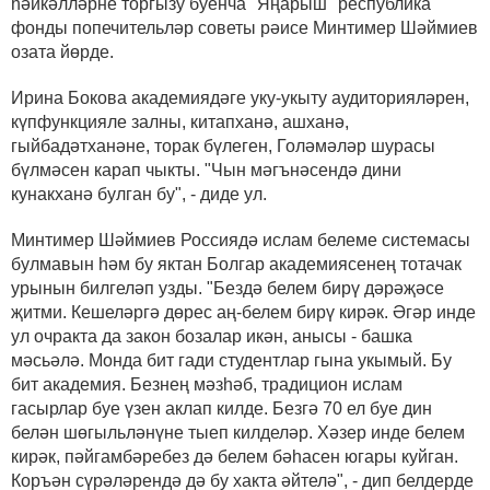
һәйкәлләрне торгызу буенча "Яңарыш" республика
фонды попечительләр советы рәисе Минтимер Шәймиев
озата йөрде.
Ирина Бокова академиядәге уку-укыту аудиторияләрен,
күпфункцияле залны, китапханә, ашханә,
гыйбадәтханәне, торак бүлеген, Голәмәләр шурасы
бүлмәсен карап чыкты. "Чын мәгънәсендә дини
кунакханә булган бу", - диде ул.
Минтимер Шәймиев Россиядә ислам белеме системасы
булмавын һәм бу яктан Болгар академиясенең тотачак
урынын билгеләп узды. "Бездә белем бирү дәрәҗәсе
җитми. Кешеләргә дөрес аң-белем бирү кирәк. Әгәр инде
ул очракта да закон бозалар икән, анысы - башка
мәсьәлә. Монда бит гади студентлар гына укымый. Бу
бит академия. Безнең мәзһәб, традицион ислам
гасырлар буе үзен аклап килде. Безгә 70 ел буе дин
белән шөгыльләнүне тыеп килделәр. Хәзер инде белем
кирәк, пәйгамбәребез дә белем бәһасен югары куйган.
Коръән сүрәләрендә дә бу хакта әйтелә", - дип белдерде