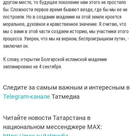
другом месте, то будущее поколение нам этого не простило
бы. Сложности первое время бывают везде, где бы мы ее ни
построили. Но в создании академии на этой земле кроется
моральное, духовное и нравственное значение. Я считаю, что
мы с вами в этой части создаем историю, мы участники этого
процесса. Уверен, что мы на верном, беспроигрышном пути», -
заключил он.
К слову, открытие Болгарской исламской академии
запланировано на 4 сентября.
Следите за самым важным и интересным в
Telegram-канале
Татмедиа
Читайте новости Татарстана в
национальном мессенджере MАХ:
https://max.ru/tatmedia