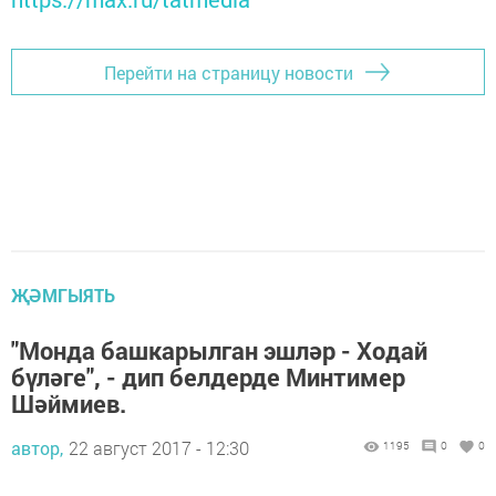
Перейти на страницу новости
ҖӘМГЫЯТЬ
"Монда башкарылган эшләр - Ходай
бүләге", - дип белдерде Минтимер
Шәймиев.
автор,
22 август 2017 - 12:30
1195
0
0