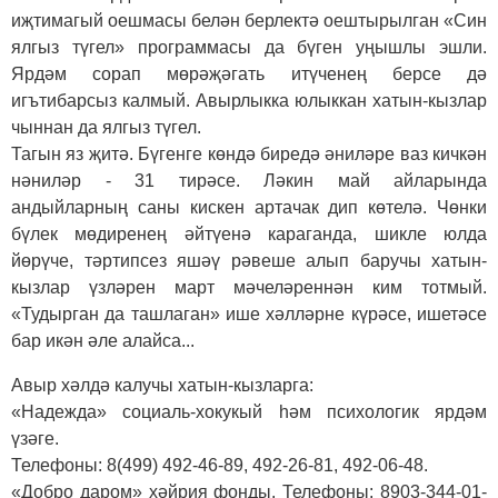
иҗтимагый оешмасы белән берлектә оештырылган «Син
ялгыз түгел» программасы да бүген уңышлы эшли.
Ярдәм сорап мөрәҗәгать итүченең берсе дә
игътибарсыз калмый. Авырлыкка юлыккан хатын-кызлар
чыннан да ялгыз түгел.
Тагын яз җитә. Бүгенге көндә биредә әниләре ваз кичкән
нәниләр - 31 тирәсе. Ләкин май айларында
андыйларның саны кискен артачак дип көтелә. Чөнки
бүлек мөдиренең әйтүенә караганда, шикле юлда
йөрүче, тәртипсез яшәү рәвеше алып баручы хатын-
кызлар үзләрен март мәчеләреннән ким тотмый.
«Тудырган да ташлаган» ише хәлләрне күрәсе, ишетәсе
бар икән әле алайса...
Авыр хәлдә калучы хатын-кызларга:
«Надежда» социаль-хокукый һәм психологик ярдәм
үзәге.
Телефоны: 8(499) 492-46-89, 492-26-81, 492-06-48.
«Добро даром» хәйрия фонды. Телефоны: 8903-344-01-