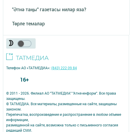
"Әтнә таңы" газетасы ниләр яза?
Төрле темалар
Телефон АО «ТАТМЕДИА»:
(843) 222 09 84
16+
© 2011 - 2026. Филиал АО "ТАТМЕДИА" "Атня-информ". Все права
защищены.
© ТАТМЕДИА. Все материалы, размещенные на сайте, защищены
законом.
Перепечатка, воспроизведение и распространение в любом объеме
информации,
размещенной на сайте, возможна только с письменного согласия
редакций СМИ.