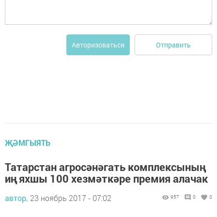
Отправить
Авторизоваться
ҖӘМГЫЯТЬ
Татарстан агросәнәгать комплексының
иң яхшы 100 хезмәткәре премия алачак
автор,
23 ноябрь 2017 - 07:02
957
0
0