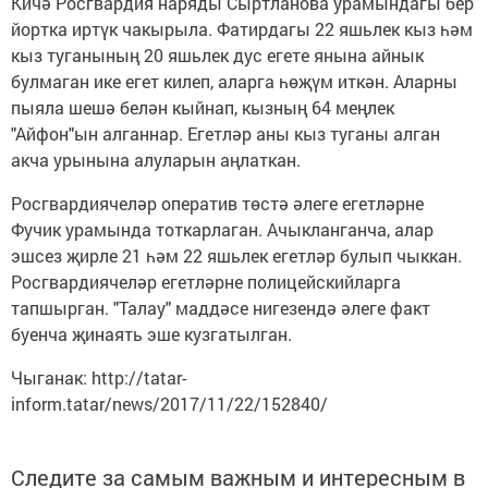
Кичә Росгвардия наряды Сыртланова урамындагы бер
йортка иртүк чакырыла. Фатирдагы 22 яшьлек кыз һәм
кыз туганының 20 яшьлек дус егете янына айнык
булмаган ике егет килеп, аларга һөҗүм иткән. Аларны
пыяла шешә белән кыйнап, кызның 64 меңлек
"Айфон"ын алганнар. Егетләр аны кыз туганы алган
акча урынына алуларын аңлаткан.
Росгвардиячеләр оператив төстә әлеге егетләрне
Фучик урамында тоткарлаган. Ачыкланганча, алар
эшсез җирле 21 һәм 22 яшьлек егетләр булып чыккан.
Росгвардиячеләр егетләрне полицейскийларга
тапшырган. "Талау" маддәсе нигезендә әлеге факт
буенча җинаять эше кузгатылган.
Чыганак: http://tatar-
inform.tatar/news/2017/11/22/152840/
Следите за самым важным и интересным в