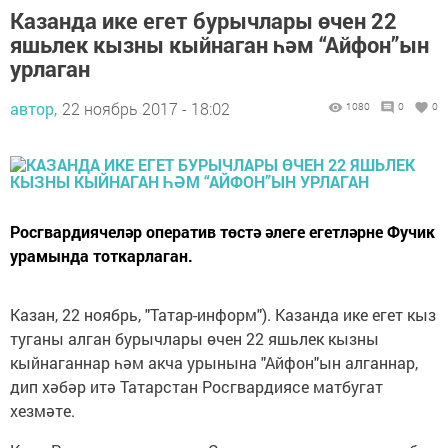
Казанда ике егет бурычлары өчен 22
яшьлек кызны кыйнаган һәм “Айфон”ын
урлаган
автор,
22 ноябрь 2017 - 18:02
1080
0
0
Росгвардиячеләр оператив төстә әлеге егетләрне Фучик
урамында тоткарлаган.
Казан, 22 ноябрь, "Татар-информ"). Казанда ике егет кыз
туганы алган бурычлары өчен 22 яшьлек кызны
кыйнаганнар һәм акча урынына "Айфон"ын алганнар,
дип хәбәр итә Татарстан Росгвардиясе матбугат
хезмәте.