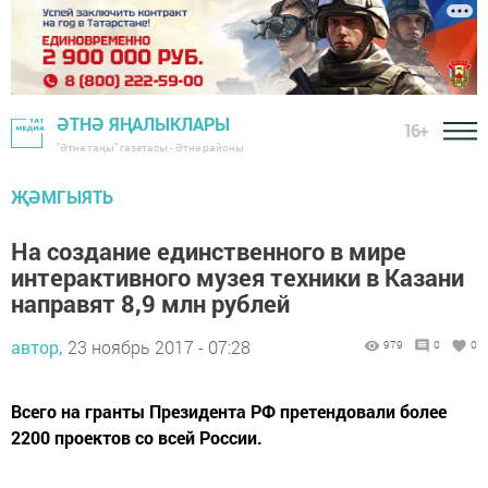
ӘТНӘ ЯҢАЛЫКЛАРЫ
16+
"Әтнә таңы" газетасы - Әтнә районы
ҖӘМГЫЯТЬ
На создание единственного в мире
интерактивного музея техники в Казани
направят 8,9 млн рублей
автор,
23 ноябрь 2017 - 07:28
979
0
0
Всего на гранты Президента РФ претендовали более
2200 проектов со всей России.