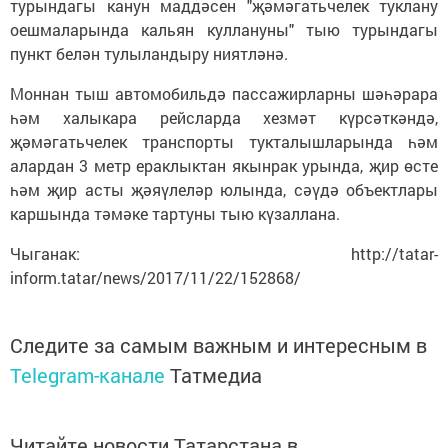
турындагы канун маддәсен "җәмәгатьчелек туклану
оешмаларында кальян куллануны" тыю турындагы
пункт белән тулыландыру ниятләнә.
Моннан тыш автомобильдә пассажирларны шәһәрара
һәм халыкара рейсларда хезмәт күрсәткәндә,
җәмәгатьчелек транспорты тукталышларында һәм
алардан 3 метр ераклыктан якынрак урында, җир өсте
һәм җир асты җәяүлеләр юлында, сәүдә объектлары
каршында тәмәке тартуны тыю күзаллана.
Чыганак: http://tatar-
inform.tatar/news/2017/11/22/152868/
Следите за самым важным и интересным в
Telegram-канале
Татмедиа
Читайте новости Татарстана в