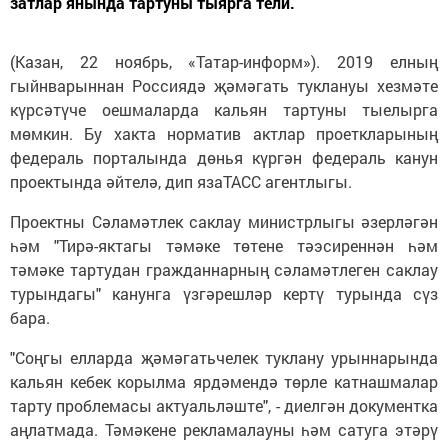
затлар янында тартуны тыярга тели.
(Казан, 22 ноябрь, «Татар-информ»). 2019 елның
гыйнварыннан Россиядә җәмәгать туклануы хезмәте
күрсәтүче оешмаларда кальян тартуны тыелырга
мөмкин. Бу хакта норматив актлар проеткларының
федераль порталында дөнья күргән федераль канун
проектында әйтелә, дип язаТАСС агентлыгы.
Проектны Сәламәтлек саклау министрлыгы әзерләгән
һәм "Тирә-яктагы тәмәке төтене тәэсиреннән һәм
тәмәке тартудан гражданнарның сәламәтлеген саклау
турындагы" канунга үзгәрешләр кертү турында сүз
бара.
"Соңгы елларда җәмәгатьчелек туклану урыннарында
кальян кебек корылма ярдәмендә төрле катнашмалар
тарту проблемасы актуальләште", - диелгән документка
аңлатмада. Тәмәкене рекламалауны һәм сатуга этәрү