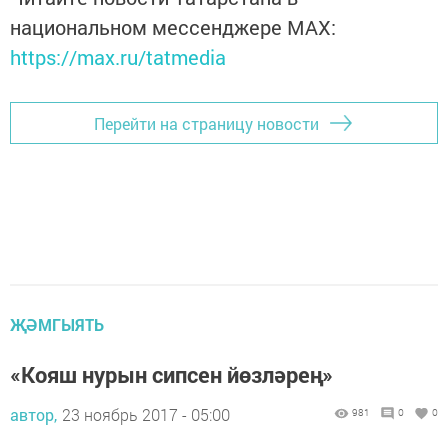
национальном мессенджере MАХ:
https://max.ru/tatmedia
Перейти на страницу новости
ҖӘМГЫЯТЬ
«Кояш нурын сипсен йөзләрең»
автор,
23 ноябрь 2017 - 05:00
981
0
0