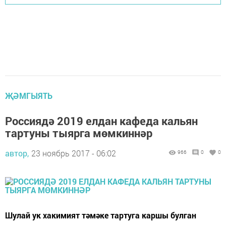
ҖӘМГЫЯТЬ
Россиядә 2019 елдан кафеда кальян
тартуны тыярга мөмкиннәр
автор,
23 ноябрь 2017 - 06:02
966
0
0
Шулай ук хакимият тәмәке тартуга каршы булган