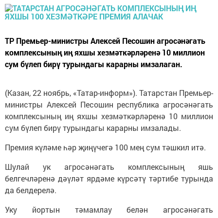
ТР Премьер-министры Алексей Песошин агросәнәгать
комплексының иң яхшы хезмәткәрләренә 10 миллион
сум бүлеп бирү турындагы карарны имзалаган.
(Казан, 22 ноябрь, «Татар-информ»). Татарстан Премьер-
министры Алексей Песошин республика агросәнәгать
комплексының иң яхшы хезмәткәрләренә 10 миллион
сум бүлеп бирү турындагы карарны имзалады.
Премия күләме һәр җиңүчегә 100 мең сум тәшкил итә.
Шулай ук агросәнәгать комплексының яшь
белгечләренә дәүләт ярдәме күрсәтү тәртибе турында
да белдерелә.
Уку йортын тәмамлау белән агросәнәгать