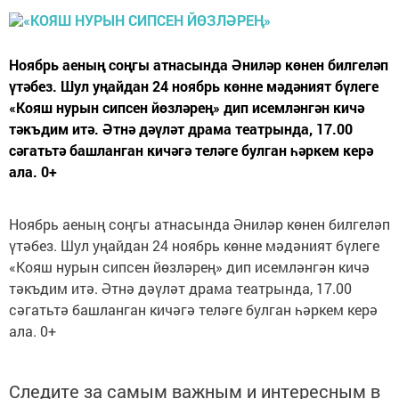
Ноябрь аеның соңгы атнасында Әниләр көнен билгеләп
үтәбез. Шул уңайдан 24 ноябрь көнне мәдәният бүлеге
«Кояш нурын сипсен йөзләрең» дип исемләнгән кичә
тәкъдим итә. Әтнә дәүләт драма театрында, 17.00
сәгатьтә башланган кичәгә теләге булган һәркем керә
ала. 0+
Ноябрь аеның соңгы атнасында Әниләр көнен билгеләп
үтәбез. Шул уңайдан 24 ноябрь көнне мәдәният бүлеге
«Кояш нурын сипсен йөзләрең» дип исемләнгән кичә
тәкъдим итә. Әтнә дәүләт драма театрында, 17.00
сәгатьтә башланган кичәгә теләге булган һәркем керә
ала. 0+
Следите за самым важным и интересным в