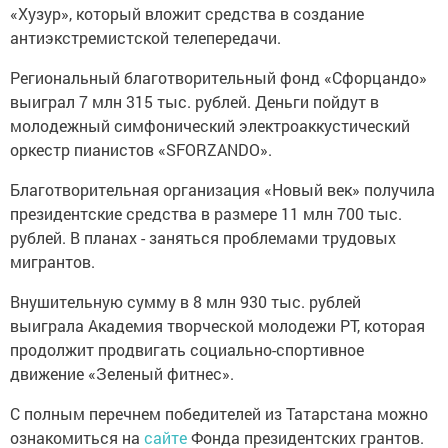
«Хузур», который вложит средства в создание
антиэкстремистской телепередачи.
Региональный благотворительный фонд «Сфорцандо»
выиграл 7 млн 315 тыс. рублей. Деньги пойдут в
молодежный симфонический электроаккустический
оркестр пианистов «SFORZANDO».
Благотворительная организация «Новый век» получила
президентские средства в размере 11 млн 700 тыс.
рублей. В планах - заняться проблемами трудовых
мигрантов.
Внушительную сумму в 8 млн 930 тыс. рублей
выиграла Академия творческой молодежи РТ, которая
продолжит продвигать социально-спортивное
движение «Зеленый фитнес».
С полным перечнем победителей из Татарстана можно
ознакомиться на
сайте
Фонда президентских грантов.