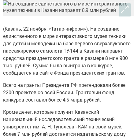
(Казань, 22 ноября, «Татар-информ»). На создание
единственного в мире интерактивного музея техники
для детей и молодежи на базе первого сверхзвукового
пассажирского самолета ТУ-144 в Казани направят
средства президентского гранта в размере 8 млн 900
тыс. рублей. Сумма была выиграна в конкурсе,
сообщается на сайте Фонда президентских грантов.
Всего на гранты Президента РФ претендовали более
2200 проектов со всей России. Грантовый фонд
конкурса составил более 4,5 млрд рублей.
Кроме денег, которые получит Казанский
национальный исследовательский технический
университет им. А. Н. Туполева - КАИ на свой музей,
более 7 млн рублей достанется издательскому дому