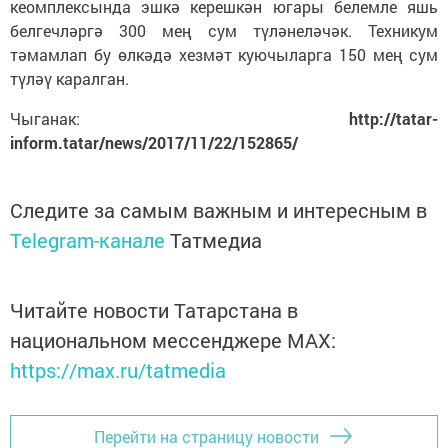
кеомплексында эшкә керешкән югары белемле яшь
белгечләргә 300 мең сум түләнеләчәк. Техникум
тәмамлап бу өлкәдә хезмәт куючыларга 150 мең сум
түләү каралган.
Чыганак:
http://tatar-
inform.tatar/news/2017/11/22/152865/
Следите за самым важным и интересным в
Telegram-канале
Татмедиа
Читайте новости Татарстана в
национальном мессенджере MАХ:
https://max.ru/tatmedia
Перейти на страницу новости