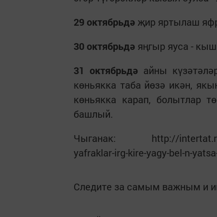
29 октябрьдә
җир яртылаш яфр
30 октябрьдә
яңгыр яуса - кыш
31 октябрьдә
айны күзәтәләр
көньякка таба йөзә икән, якы
көньякка карап, болытлар т
башлый.
Чыганак: http://intertat.ru/
yafraklar-irg-kire-yagy-bel-n-yatsa
Следите за самым важным и 