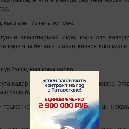
тәр.
, кыш әле тиз генә җитмәс.
тунын алыштырмый икән, кыш әле килерг
 кире ягы белән ята икән, киләсе елга мул е
күп булса, кыз коры килер.
га кадәр "чишенеп" бетсә, ел уңай килер. Әгә
кыш суык булыр.
е төшкә кадәр көз, төштән соң - кыш. Покра