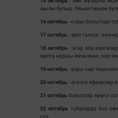
15 октябрь
- көн яңгырлы икән
җылы булыр. Явым-төшем булма
16 октябрь
- соры болытлар түб
17 октябрь
- җил тынса - көннә
18 октябрь
- әгәр ала каргала
җилгә каршы йөзә икән, кар яв
19 октябрь
- коры кар төшкәлә
20 октябрь
- агачта яфраклар к
21 октябрь
болытлар җиргә сал
22 октябрь
түбәләрдә боз сөң
сүз.