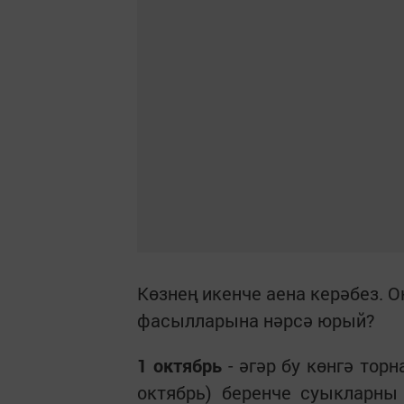
Көзнең икенче аена керәбез. 
фасылларына нәрсә юрый?
1 октябрь
- әгәр бу көнгә тор
октябрь) беренче суыкларны 