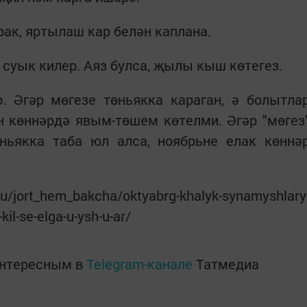
ак, яртылаш кар белән каплана.
 суык килер. Аяз булса, җылы кыш көтегез.
. Әгәр мөгезе төньякка караган, ә болытла
н көннәрдә явым-төшем көтелми. Әгәр "мөгез
өньякка таба юл алса, ноябрьне елак көннә
jort_hem_bakcha/oktyabrg-khalyk-synamyshlary
-kil-se-elga-u-ysh-u-ar/
интересным в
Telegram-канале
Татмедиа