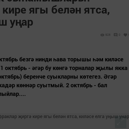
кире ягы белән ятса,
ш уңар
926
0
Октябрь безгә нинди һава торышы һәм киләсе
 октябрь - әгәр бу көнгә торналар җылы якка
 октябрь) беренче суыкларны көтегез. Әгәр
кадәр көннәр суытмый. 2 октябрь - бал
ыйлар....