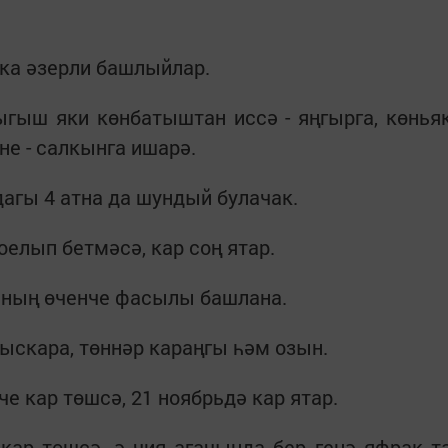
ка әзерли башлыйлар.
ыгыш яки көнбатыштан иссә - яңгырга, көнья
не - салкынга ишарә.
лдагы 4 атна да шундый булачак.
елып бетмәсә, кар соң ятар.
елның өченче фасылы башлана.
ыскара, төннәр караңгы һәм озын.
че кар төшсә, 21 ноябрьдә кар ятар.
кар төшсә, ә чия агачында бер генә яфрак т