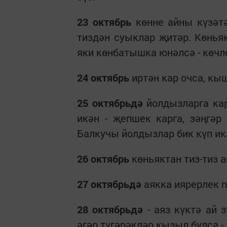
23 октябрь
көнне айны күзәтә
тиздән суыклар җитәр. Көнья
яки көнбатышка юнәлсә - көчл
24 октябрь
иртән кар очса, кы
25 октябрьдә
йолдызларга кар
икән - җепшек карга, зәңгәр
Балкучы йолдызлар бик күп икә
26 октябрь
көньяктан тиз-тиз а
27 октябрьдә
аякка иярерлек п
28 октябрьдә
- аяз күктә ай з
әгәр түгәрәкләр кызыл булса -