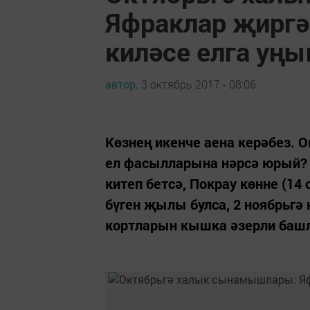
Яфраклар җиргә 
киләсе елга уңы
автор,
3 октябрь 2017 - 08:06
Көзнең икенче аена керәбез. 
ел фасылларына нәрсә юрый? 1
китеп бетсә, Покрау көнне (14
бүген җылы булса, 2 ноябрьгә 
кортларын кышка әзерли башл