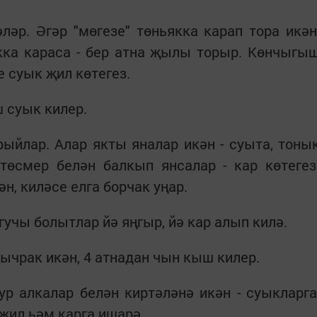
ләр. Әгәр "мөгезе" төньякка карап тора икән
кка караса - бер атна җылы торыр. Көнчыгы
е суык җил көтегез.
ш суык килер.
ыйлар. Алар якты яналар икән - суыта, тоны
 төсмер белән балкып янсалар - кар көтегез
н, киләсе елга борчак уңар.
гучы болытлар йә яңгыр, йә кар алып килә.
ычрак икән, 4 атнадан чын кыш килер.
ур алкалар белән киртәләнә икән - суыкларга
 җил һәм карга ишарә.