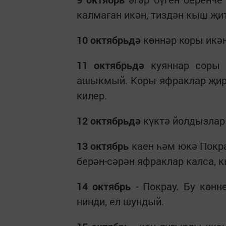
калмаган икән, тиздән кыш җи
10 октябрьдә
көннәр коры икән
11 октябрьдә
куяннар соры 
ашыкмый. Коры яфраклар җиргә
килер.
12 октябрьдә
күктә йолдызлар 
13 октябрь
каен һәм юкә Покрау
берән-сәрән яфраклар калса, 
14 октябрь
- Покрау. Бу көнн
нинди, ел шундый.