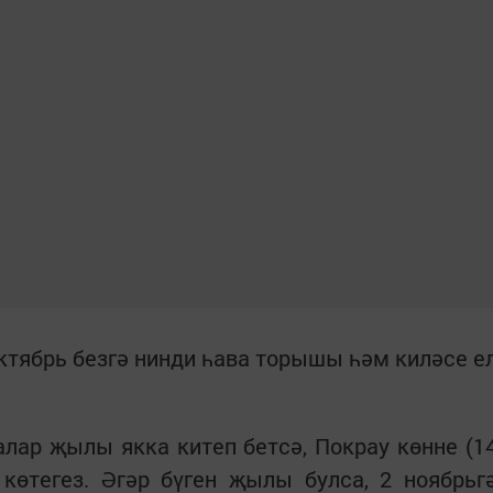
Октябрь безгә нинди һава торышы һәм киләсе е
налар җылы якка китеп бетсә, Покрау көнне (1
көтегез. Әгәр бүген җылы булса, 2 ноябрьг