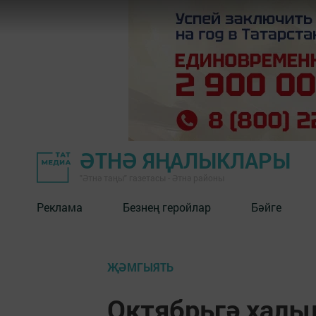
ӘТНӘ ЯҢАЛЫКЛАРЫ
"Әтнә таңы" газетасы - Әтнә районы
Реклама
Безнең геройлар
Бәйге
ҖӘМГЫЯТЬ
Октябрьгә хал