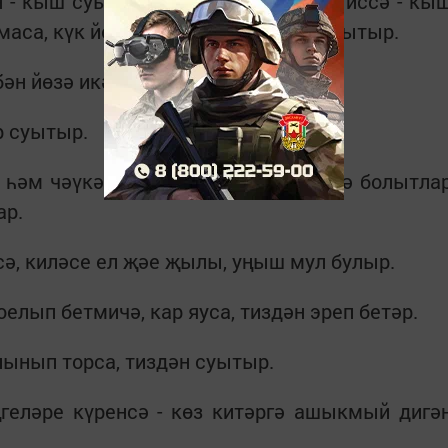
 - кыш суык килер. Җил көньяктан иссә - кы
са, күк йөзе чиста икән, тиздән суытыр.
ән йөзә икән, көн бозылыр.
р суытыр.
р һәм чәүкәләр һавада очып уйный, ә болытла
ар.
сә, киләсе ел җәе җылы, уңыш мул булыр.
оелып бетмичә, кар яуса, тиздән эреп бетәр.
ынып торса, тиздән суытыр.
геләре күренсә - көз китәргә ашыкмый дигә