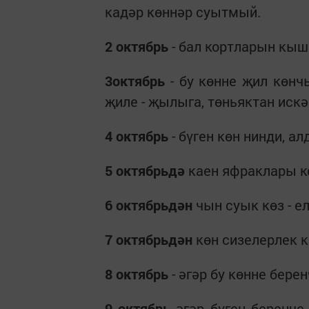
кадәр көннәр суытмый.
2 октябрь
- бал кортларын кыш
3октябрь
- бу көнне җил көнч
җиле - җылыга, төньяктан искә
4 октябрь
- бүген көн нинди, а
5 октябрьдә
каен яфраклары ко
6 октябрьдән
чын суык көз - 
7 октябрьдән
көн сизелерлек к
8 октябрь
- әгәр бу көнне берен
9 октябрь
әгәр бүген беренче 