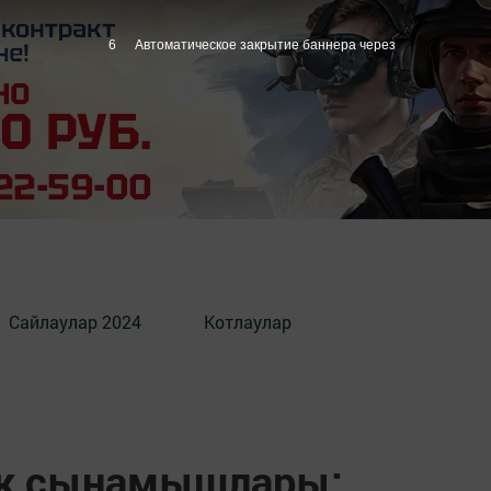
5
Автоматическое закрытие баннера через
Сайлаулар 2024
Котлаулар
ык сынамышлары: