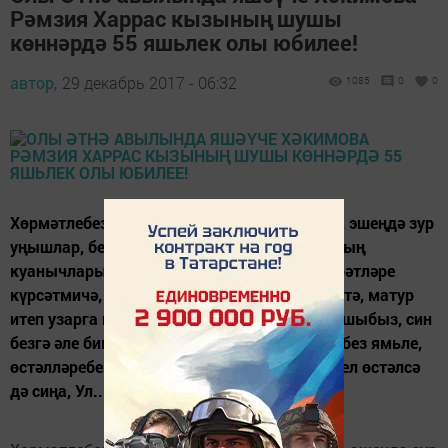
Рәмзия Харрас кызының шушы
көннәрдә 55 яшьлек олы юбилее!
автор,
29 декабрь 2017 - 06:32
1085
0
0
Хөрмәтлебез! Сиңа озын гомер, сәламәтлек, эшеңдә зур
уңышлар, без, балаларыңның, оныкларыңның
куанычларын, игелекләрен күреп, бала хәсрәтләре
күрсәтмичә, Ходай биргән гомерне тигезлектә, матур
итеп узарга насыйп булсын. Син безнең кояшыбыз, син
безгә әле бик кирәк, син булганда безнең өебез ямьле,
өстәлләребез ризык белән тулы. Тагын бер ел өстәлсә
дә сиңа, Ул...