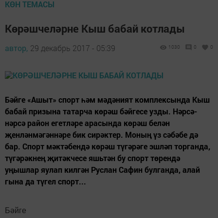
КӨН ТЕМАСЫ
Көрәшчеләрне Кыш бабай котлады
автор,
29 декабрь 2017 - 05:39
1030
0
0
Бәйге «Ашыт» спорт һәм мәдәният комплексында Кыш
бабай призына татарча көрәш бәйгесе узды. Нәрсә-
нәрсә район егетләре арасында көрәш белән
җенләнмәгәннәре бик сирәктер. Моның үз сәбәбе дә
бар. Спорт мәктәбендә көрәш түгәрәге эшләп торганда,
түгәрәкнең җитәкчесе яшьтән бу спорт төрендә
уңышлар яулап килгән Руслан Сафин булганда, алай
гына да түгел спорт...
Бәйге