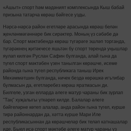
«Ашыт» спорт
һәм мәдәният комплексында Кыш бабай
призына татарча көрәш бәйгесе узды.
Нәрсә-нәрсә район егетләре арасында көрәш белән
җенләнмәгәннәре бик сирәктер. Моның үз сәбәбе дә
бар. Спорт мәктәбендә көрәш түгәрәге эшләп торганда,
түгәрәкнең җитәкчесе яшьтән бу спорт төрендә уңышлар
яулап килгән Руслан Сафин булганда, алай гына да
түгел спорт мәктәбен үзен танылган көрәшче, исеме
районда гына түгел республикага таныш Ирек
Мөхәммәтшин булганда, ничек бездә көрәшкә игътибар
булмасын да, егетләребез көрәш яратмасын ди.
Билгеле, узган елларда әлеге матур чараны бик зурлап
"Таң" хуҗалыгы үткәреп килде. Балалар әлеге
бәйгеләрне көтеп алалар, анда район гына түгел, күрше
тирә районнардан да, хәтта күрше Мари Иле
республикасыннан да көрәшчеләр бик теләп катнашалар
иде. Быел исә спорт мәктәбе әлеге матур чараны үз