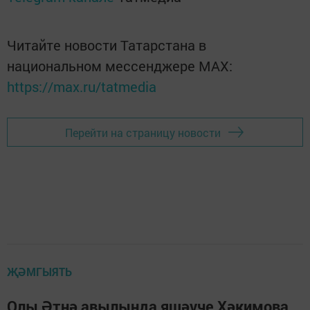
Читайте новости Татарстана в
национальном мессенджере MАХ:
https://max.ru/tatmedia
Перейти на страницу новости
ҖӘМГЫЯТЬ
Олы Әтнә авылында яшәүче Хәкимова