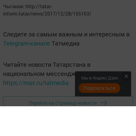
Чыганак: http://tatar-
inform.tatar/news/2017/12/28/155163/
Следите за самым важным и интересным в
Telegram-канале
Татмедиа
Читайте новости Татарстана в
национальном мессенджере MАХ:
Мы в Яндекс Дзен
https://max.ru/tatmedia
Подписаться
Перейти на страницу новости