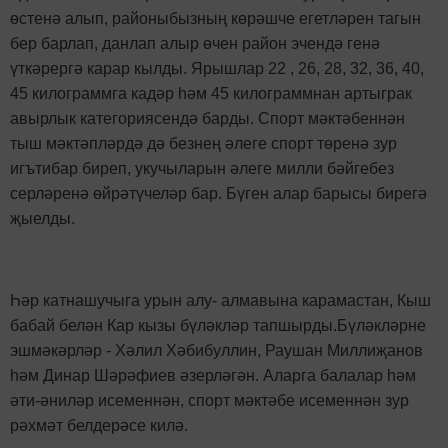
өстенә алып, районыбызның көрәшче егетләрен тагын
бер барлап, данлап алыр өчен район эчендә генә
үткәрергә карар кылды. Ярышлар 22 , 26, 28, 32, 36, 40,
45 килограммга кадәр һәм 45 килограммнан артыграк
авырлык категориясендә барды. Спорт мәктәбеннән
тыш мәктәпләрдә дә безнең әлеге спорт төренә зур
игътибар биреп, укучыларын әлеге милли бәйгебез
серләренә өйрәтүчеләр бар. Бүген алар барысы бирегә
җыелды.
Һәр катнашучыга урын алу- алмавына карамастан, Кыш
бабай белән Кар кызы бүләкләр тапшырды.Бүләкләрне
эшмәкәрләр - Хәлил Хәбибуллин, Раушан Миллиҗанов
һәм Динар Шәрәфиев әзерләгән. Аларга балалар һәм
әти-әниләр исеменнән, спорт мәктәбе исеменнән зур
рәхмәт белдерәсе килә.