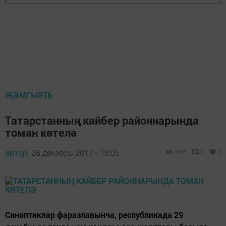
ҖӘМГЫЯТЬ
Татарстанның кайбер районнарында
томан көтелә
автор,
28 декабрь 2017 - 18:05
1039
0
0
Синоптиклар фаразлавынча, республикада 29