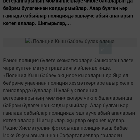
ветераннарының мөмкинлекләре чикле балаларын да
бәйрәм бүләгеннән калдырмыйлар. Алар булган һәр
гаиләдә сабыйлар полициядә эшләүче абый апаларын
көтеп алалар. Шигырьләр,...
Район полиция бүлеге хезмәткәрләре башкарган әлеге
чара күптән матур традициягә әйләнде инде.
«Полиция Кыш бабае» акциясе кысаларында Яңа ел
бәйрәме уңаеннан полиция хезмәткәрләре авыр хәлле
гаиләләрдә булалар. Шулай ук полиция
ветераннарының мөмкинлекләре чикле балаларын да
бәйрәм бүләгеннән калдырмыйлар. Алар булган һәр
гаиләдә сабыйлар полициядә эшләүче абый апаларын
көтеп алалар. Шигырьләр, җырлар өйрәнеп куялар.
Рәдис Хисмәтуллин фотосында полиция кыш бабае
Иске Өҗем авылыннан Сәфәргалиевлар гаиләсен