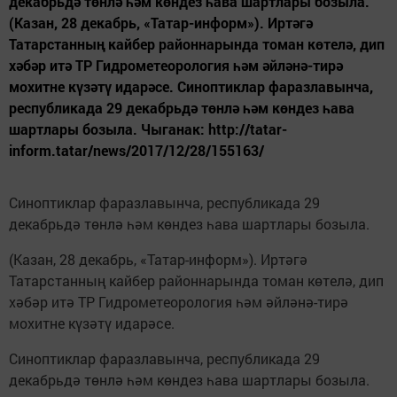
декабрьдә төнлә һәм көндез һава шартлары бозыла.
(Казан, 28 декабрь, «Татар-информ»). Иртәгә
Татарстанның кайбер районнарында томан көтелә, дип
хәбәр итә ТР Гидрометеорология һәм әйләнә-тирә
мохитне күзәтү идарәсе. Синоптиклар фаразлавынча,
республикада 29 декабрьдә төнлә һәм көндез һава
шартлары бозыла. Чыганак: http://tatar-
inform.tatar/news/2017/12/28/155163/
Синоптиклар фаразлавынча, республикада 29
декабрьдә төнлә һәм көндез һава шартлары бозыла.
(Казан, 28 декабрь, «Татар-информ»). Иртәгә
Татарстанның кайбер районнарында томан көтелә, дип
хәбәр итә ТР Гидрометеорология һәм әйләнә-тирә
мохитне күзәтү идарәсе.
Синоптиклар фаразлавынча, республикада 29
декабрьдә төнлә һәм көндез һава шартлары бозыла.