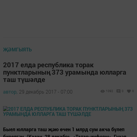
ҖӘМГЫЯТЬ
2017 елда республика торак
пунктларының 373 урамында юлларга
таш түшәлде
автор,
29 декабрь 2017 - 07:00
1092
0
0
Быел юлларга таш җәю өчен 1 млрд сум акча бүлеп
бирелгән. (Казан, 28 декабрь, «Татар-информ», Гүзәл