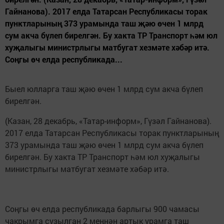
Гайнанова). 2017 елда Татарсан Республикасы торак
пунктларының 373 урамында таш җәю өчен 1 млрд
сум акча бүлеп бирелгән. Бу хакта ТР Транспорт һәм юл
хуҗалыгы министрлыгы матбугат хезмәте хәбәр итә.
Соңгы өч елда республикада...
Быел юлларга таш җәю өчен 1 млрд сум акча бүлеп
бирелгән.
(Казан, 28 декабрь, «Татар-информ», Гүзәл Гайнанова).
2017 елда Татарсан Республикасы торак пунктларының
373 урамында таш җәю өчен 1 млрд сум акча бүлеп
бирелгән. Бу хакта ТР Транспорт һәм юл хуҗалыгы
министрлыгы матбугат хезмәте хәбәр итә.
Соңгы өч елда республикада барлыгы 900 чамасы
чакрымга сузылган 2 меңнән артык урамга таш