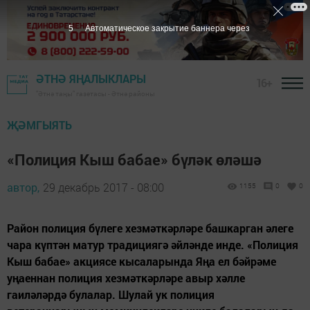
5
Автоматическое закрытие баннера через
ӘТНӘ ЯҢАЛЫКЛАРЫ
16+
"Әтнә таңы" газетасы - Әтнә районы
ҖӘМГЫЯТЬ
«Полиция Кыш бабае» бүләк өләшә
автор,
29 декабрь 2017 - 08:00
1155
0
0
Район полиция бүлеге хезмәткәрләре башкарган әлеге
чара күптән матур традициягә әйләнде инде. «Полиция
Кыш бабае» акциясе кысаларында Яңа ел бәйрәме
уңаеннан полиция хезмәткәрләре авыр хәлле
гаиләләрдә булалар. Шулай ук полиция