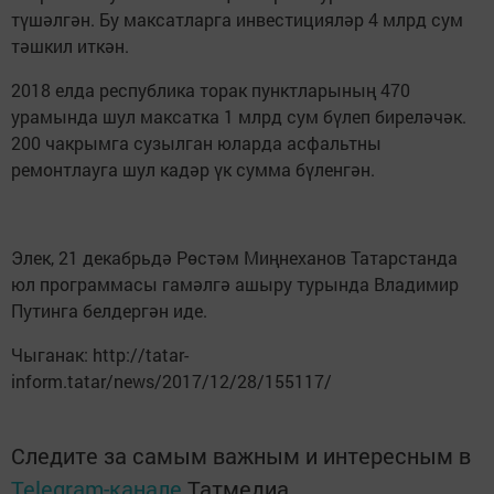
түшәлгән. Бу максатларга инвестицияләр 4 млрд сум
тәшкил иткән.
2018 елда республика торак пунктларының 470
урамында шул максатка 1 млрд сум бүлеп биреләчәк.
200 чакрымга сузылган юларда асфальтны
ремонтлауга шул кадәр үк сумма бүленгән.
Элек, 21 декабрьдә Рөстәм Миңнеханов Татарстанда
юл программасы гамәлгә ашыру турында Владимир
Путинга белдергән иде.
Чыганак: http://tatar-
inform.tatar/news/2017/12/28/155117/
Следите за самым важным и интересным в
Telegram-канале
Татмедиа