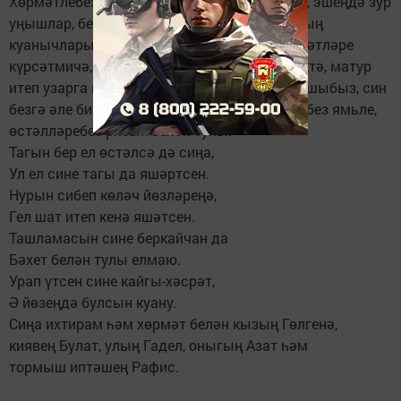
Хөрмәтлебез! Сиңа озын гомер, сәламәтлек, эшеңдә зур
уңышлар, без, балаларыңның, оныкларыңның
куанычларын, игелекләрен күреп, бала хәсрәтләре
күрсәтмичә, Ходай биргән гомерне тигезлектә, матур
итеп узарга насыйп булсын. Син безнең кояшыбыз, син
безгә әле бик кирәк, син булганда безнең өебез ямьле,
өстәлләребез ризык белән тулы.
Тагын бер ел өстәлсә дә сиңа,
Ул ел сине тагы да яшәртсен.
Нурын сибеп көләч йөзләреңә,
Гел шат итеп кенә яшәтсен.
Ташламасын сине беркайчан да
Бәхет белән тулы елмаю.
Урап үтсен сине кайгы-хәсрәт,
Ә йөзеңдә булсын куану.
Сиңа ихтирам һәм хөрмәт белән кызың Гөлгенә,
киявең Булат, улың Гадел, оныгың Азат һәм
тормыш иптәшең Рафис.