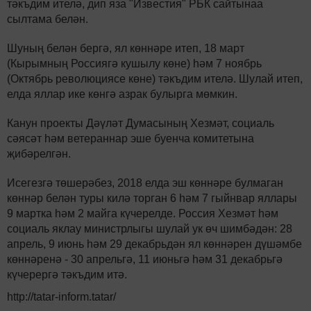
тәкъдим ителә, дип яза "Известия" РБК сайтынаа
сылтама белән.
Шуның белән бергә, ял көннәре итеп, 18 март
(Кырымның Россиягә кушылу көне) һәм 7 ноябрь
(Октябрь революциясе көне) тәкъдим ителә. Шулай итеп,
елда яллар ике көнгә азрак булырга мөмкин.
Канун проекты Дәүләт Думасының Хезмәт, социаль
сәясәт һәм ветераннар эше буенча комитетына
җибәрелгән.
Исегезгә төшерәбез, 2018 елда эш көннәре булмаган
көннәр белән туры килә торган 6 һәм 7 гыйнвар яллары
9 мартка һәм 2 майга күчерелде. Россия Хезмәт һәм
социаль яклау министрлыгы шулай ук өч шимбәдән: 28
апрель, 9 июнь һәм 29 декабрьдән ял көннәрен дүшәмбе
көннәренә - 30 апрельгә, 11 июньгә һәм 31 декабрьгә
күчерергә тәкъдим итә.
http://tatar-inform.tatar/