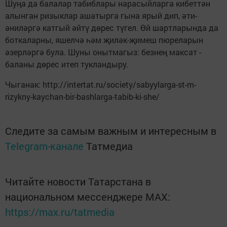
Шуңа да балалар табиблары нарасыйларга кибеттән
алынган ризыклар ашатырга гына ярый дип, әти-
әниләргә катгый әйтү дөрес түгел. Өй шартларында да
боткаларны, яшелчә һәм җиләк-җимеш пюреларын
әзерләргә була. Шуны онытмагыз: безнең максат -
баланы дөрес итеп тукландыру.
Чыганак: http://intertat.ru/society/sabyylarga-st-m-
rizykny-kaychan-bir-bashlarga-tabib-ki-she/
Следите за самым важным и интересным в
Telegram-канале
Татмедиа
Читайте новости Татарстана в
национальном мессенджере MАХ:
https://max.ru/tatmedia