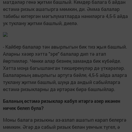
матдәләр генә җитми башлый. Кемдер балага 6 айдан
өстәмә ризык ашатырга мөмкин, ди. Әмма балалар
табибы китергән мәгълүматларда нәниләргә 4,5-5 айда
ук туклану җитми башлый, диелә.
- Кайбер балалар тән авырлыгын бик тиз җыя башлый.
Аларны хәзер хәтта "эре" балалар дип тә атап
йөртмиләр. Чөнки алар безнең заманда бик күбәйде.
Хәтта моңа багышланган тикшеренүләр дә үткәрәләр.
Балаларның авырлыгы артуга бәйле, 4,5-5 айда аларга
туклану җитми башлый, шуңа да андый сабыйларга
өстәмә ризыкларны да иртәрәк бирә башлыйлар.
Баланың өстәмә ризыклар кабул итәргә әзер икәнен
ничек белеп була?
Моны балага ризыкны аз-азлап ашатып карап белергә
мөмкин. Әгәр дә сабый ризык белән уенчык түгел, ә