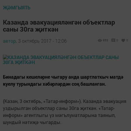
ҖӘМГЫЯТЬ
Казанда эвакуацияләнгән объектлар
саны 30га җиткән
автор,
3 октябрь 2017 - 12:06
853
0
0
Бинадагы кешеләрне чыгару анда шартлаткыч матдә
куелу турындагы хәбәрләрдән соң башланган.
(Казан, 3 октябрь, «Татар-информ»). Казанда эвакуация
уздырылган объектлар саны 30га җиткән. «Татар-
информ» агентлыгы үз мәгълүматларына таянып,
шундый нәтиҗә чыгарды.