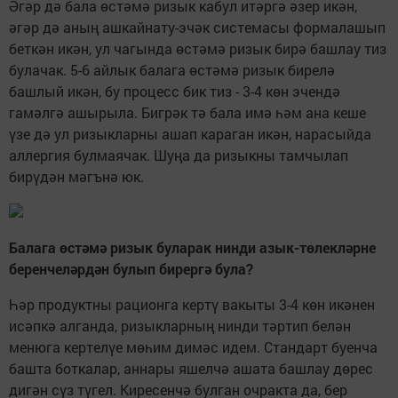
Әгәр дә бала өстәмә ризык кабул итәргә әзер икән,
әгәр дә аның ашкайнату-эчәк системасы формалашып
беткән икән, ул чагында өстәмә ризык бирә башлау тиз
булачак. 5-6 айлык балага өстәмә ризык бирелә
башлый икән, бу процесс бик тиз - 3-4 көн эчендә
гамәлгә ашырыла. Бигрәк тә бала имә һәм ана кеше
үзе дә ул ризыкларны ашап караган икән, нарасыйда
аллергия булмаячак. Шуңа да ризыкны тамчылап
бирүдән мәгънә юк.
Балага өстәмә ризык буларак нинди азык-төлекләрне
беренчеләрдән булып бирергә була?
Һәр продуктны рационга кертү вакыты 3-4 көн икәнен
исәпкә алганда, ризыкларның нинди тәртип белән
менюга кертелүе мөһим димәс идем. Стандарт буенча
башта боткалар, аннары яшелчә ашата башлау дөрес
дигән сүз түгел. Киресенчә булган очракта да, бер