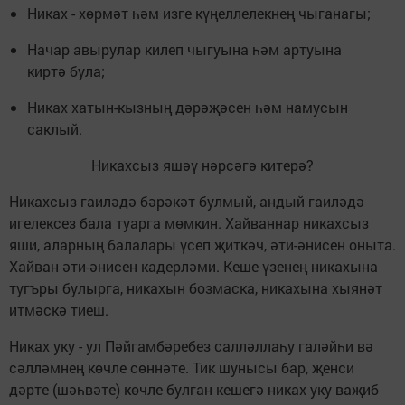
Никах - хөрмәт һәм изге күңеллелекнең чыганагы;
Начар авырулар килеп чыгуына һәм артуына
киртә була;
Никах хатын-кызның дәрәҗәсен һәм намусын
саклый.
Никахсыз яшәү нәрсәгә китерә?
Никахсыз гаиләдә бәрәкәт булмый, андый гаиләдә
игелексез бала туарга мөмкин. Хайваннар никахсыз
яши, аларның балалары үсеп җиткәч, әти-әнисен оныта.
Хайван әти-әнисен кадерләми. Кеше үзенең никахына
тугъры булырга, никахын бозмаска, никахына хыянәт
итмәскә тиеш.
Никах уку - ул Пәйгамбәребез салләллаһу галәйһи вә
сәлләмнең көчле сөннәте. Тик шунысы бар, җенси
дәрте (шәһвәте) көчле булган кешегә никах уку ваҗиб