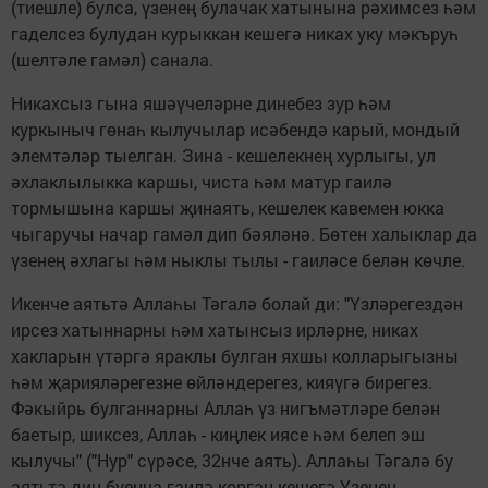
(тиешле) булса, үзенең булачак хатынына рәхимсез һәм
гаделсез булудан курыккан кешегә никах уку мәкъруһ
(шелтәле гамәл) санала.
Никахсыз гына яшәүчеләрне динебез зур һәм
куркыныч гөнаһ кылучылар исәбендә карый, мондый
элемтәләр тыелган. Зина - кешелекнең хурлыгы, ул
әхлаклылыкка каршы, чиста һәм матур гаилә
тормышына каршы җинаять, кешелек кавемен юкка
чыгаручы начар гамәл дип бәяләнә. Бөтен халыклар да
үзенең әхлагы һәм ныклы тылы - гаиләсе белән көчле.
Икенче аятьтә Аллаһы Тәгалә болай ди: "Үзләрегездән
ирсез хатыннарны һәм хатынсыз ирләрне, никах
хакларын үтәргә яраклы булган яхшы колларыгызны
һәм җарияләрегезне өйләндерегез, кияүгә бирегез.
Фәкыйрь булганнарны Аллаһ үз нигъмәтләре белән
баетыр, шиксез, Аллаһ - киңлек иясе һәм белеп эш
кылучы" ("Нур" сүрәсе, 32нче аять). Аллаһы Тәгалә бу
аятьтә дин буенча гаилә корган кешегә Үзенең