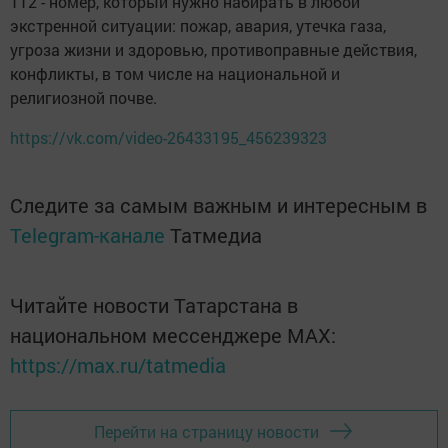
112 - номер, который нужно набирать в любой
экстренной ситуации: пожар, авария, утечка газа,
угроза жизни и здоровью, противоправные действия,
конфликты, в том числе на национальной и
религиозной почве.
https://vk.com/video-26433195_456239323
Следите за самым важным и интересным в
Telegram-канале
Татмедиа
Читайте новости Татарстана в
национальном мессенджере MАХ:
https://max.ru/tatmedia
Перейти на страницу новости