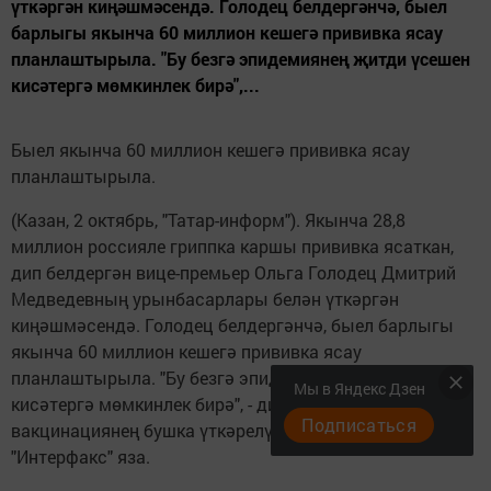
үткәргән киңәшмәсендә. Голодец белдергәнчә, быел
барлыгы якынча 60 миллион кешегә прививка ясау
планлаштырыла. "Бу безгә эпидемиянең җитди үсешен
кисәтергә мөмкинлек бирә",...
Быел якынча 60 миллион кешегә прививка ясау
планлаштырыла.
(Казан, 2 октябрь, "Татар-информ"). Якынча 28,8
миллион россияле гриппка каршы прививка ясаткан,
дип белдергән вице-премьер Ольга Голодец Дмитрий
Медведевның урынбасарлары белән үткәргән
киңәшмәсендә. Голодец белдергәнчә, быел барлыгы
якынча 60 миллион кешегә прививка ясау
планлаштырыла. "Бу безгә эпидемиянең җитди үсешен
Мы в Яндекс Дзен
кисәтергә мөмкинлек бирә", - ди вице-премьер һәм
Подписаться
вакцинациянең бушка үткәрелүен билгеләгән. Бу хакта
"Интерфакс" яза.