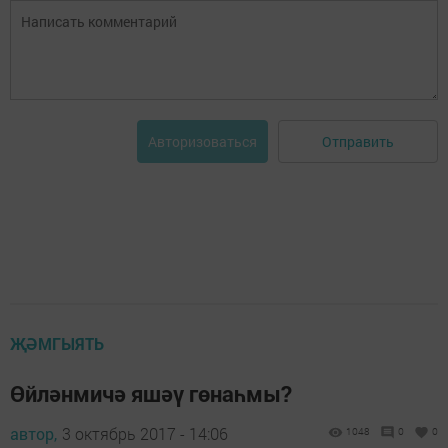
Отправить
Авторизоваться
ҖӘМГЫЯТЬ
Өйләнмичә яшәү гөнаһмы?
автор,
3 октябрь 2017 - 14:06
1048
0
0