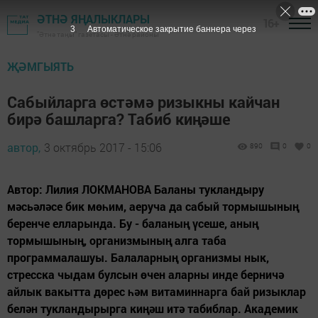
ӘТНӘ ЯҢАЛЫКЛАРЫ
16+
2
Автоматическое закрытие баннера через
"Әтнә таңы" газетасы - Әтнә районы
ҖӘМГЫЯТЬ
Сабыйларга өстәмә ризыкны кайчан
бирә башларга? Табиб киңәше
автор,
3 октябрь 2017 - 15:06
890
0
0
Автор: Лилия ЛОКМАНОВА Баланы тукландыру
мәсьәләсе бик мөһим, аеруча да сабый тормышының
беренче елларында. Бу - баланың үсеше, аның
тормышының, организмының алга таба
программалашуы. Балаларның организмы нык,
стресска чыдам булсын өчен аларны инде берничә
айлык вакытта дөрес һәм витаминнарга бай ризыклар
белән тукландырырга киңәш итә табиблар. Академик