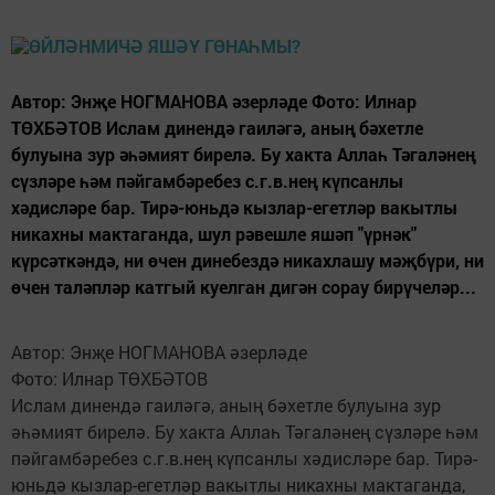
Автор: Энҗе НОГМАНОВА әзерләде Фото: Илнар
ТӨХБӘТОВ Ислам динендә гаиләгә, аның бәхетле
булуына зур әһәмият бирелә. Бу хакта Аллаһ Тәгаләнең
сүзләре һәм пәйгамбәребез с.г.в.нең күпсанлы
хәдисләре бар. Тирә-юньдә кызлар-егетләр вакытлы
никахны мактаганда, шул рәвешле яшәп "үрнәк"
күрсәткәндә, ни өчен динебездә никахлашу мәҗбүри, ни
өчен таләпләр катгый куелган дигән сорау бирүчеләр...
Автор: Энҗе НОГМАНОВА әзерләде
Фото: Илнар ТӨХБӘТОВ
Ислам динендә гаиләгә, аның бәхетле булуына зур
әһәмият бирелә. Бу хакта Аллаһ Тәгаләнең сүзләре һәм
пәйгамбәребез с.г.в.нең күпсанлы хәдисләре бар. Тирә-
юньдә кызлар-егетләр вакытлы никахны мактаганда,