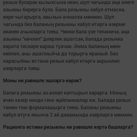
ризык буларак кызыксына икән, шул чагында аңа әлеге
азыкны бирергә була. Бала ризыкны кабул итмәскә,
кире чыгарырга, авызын ачмаска мөмкин. Шул
чагында без баланың ризыкны кабул итәргә әзерме
икәнен ачыкларга тиеш. Чөнки бала үзе теләмичә, аңа
азыкны "көчләп" диярлек ашатсак, балада ризыкка
карата тискәре караш туачак. Әмма баланың көен
көйләп, аны ашатмыйча да торырга ярамый. Без
нарасыйны өстәмә ризык кабул итәргә акрынлап
әзерләргә тиеш.
Моны ни рәвешле эшләргә кирәк?
Балага ризыкны аз-азлап каптырып карарга. Моның
өчен хәзер нинди генә җайланмалар юк. Балада ризык
тәмен тою формалашырга тиеш. Баланы ризыкны
кабул итүгә якынча 2 ай дәвамында әзерләргә мөмкин.
Рационга өстәмә ризыкны ни рәвешле кертә башларга?