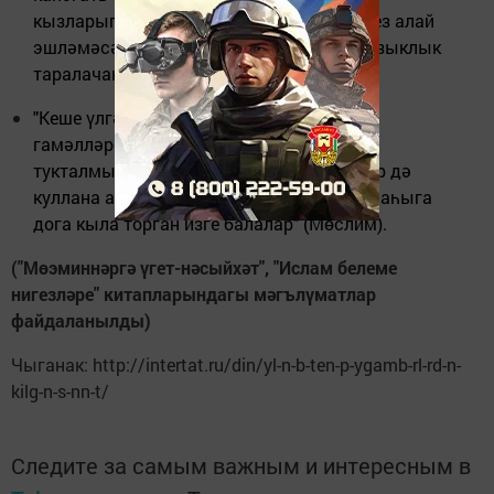
кызларыгызны аларга кияүгә бирегез; сез алай
эшләмәсәгез, җир йөзендә фетнә һәм бозыклык
таралачак" (Тирмизи, Ибне Мәҗә);
"Кеше үлгәч, өч эштән кала аның барлык
гамәлләре дә тәмамлана. Болар: әҗере
тукталмый торган сәдака, башка кешеләр дә
куллана ала торган белем, аның өчен Аллаһыга
дога кыла торган изге балалар" (Мөслим).
("Мөэминнәргә үгет-нәсыйхәт", "Ислам белеме
нигезләре" китапларындагы мәгълүматлар
файдаланылды)
Чыганак: http://intertat.ru/din/yl-n-b-ten-p-ygamb-rl-rd-n-
kilg-n-s-nn-t/
Следите за самым важным и интересным в