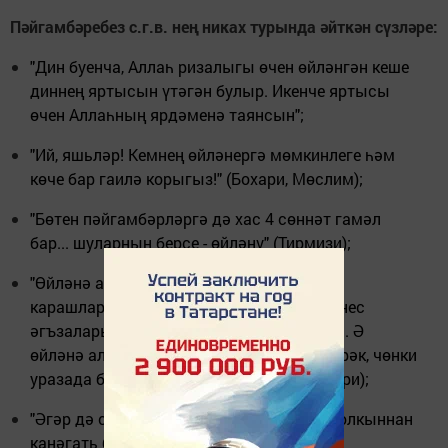
Пәйгамбәребез с.г.в. нең никах турында әйткән сүзләре:
"Дин буенча, Аллаһ ризалыгы өчен өйләнгән кеше
диннең яртысын үтәгән булыр. Икенче яртысы
өчен Аллаһның ярдәменә таянсын";
"Ий, яшьләр! Кемнең өйләнергә мөмкинлеге һәм
көче бар гаилә корыгыз!" (Бохари, Мөслим);
"Бөтен пәйгамбәрләргә дә хас 4 сөннәт гамәл
бар... шуларның берсе - өйләнү" (Тирмизи);
"Өйләнә алган кеше өйләнсен, чөнки бу
карашларны читкә юнәлдерүдән һәм җенес
әгъзаларын зинадан сакларга ярдәм итә. Ә
өйләнә алмаган кешегә ураза тотарга кирәк, чөнки
уразада булу җенси дәртне киметә"(Бохари);
"Әгәр дә сезнең янга сез диненнән һәм холкыннан
канәгать булган кешеләр килсәләр,