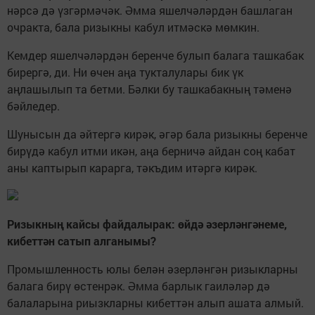
нәрсә дә үзгәрмәчәк. Әмма яшелчәләрдән башлаган
очракта, бала ризыкны кабул итмәскә мөмкин.
Кемдер яшелчәләрдән беренче булып балага ташкабак
бирергә, ди. Ни өчен аңа тукталулары бик үк
аңлашылып та бетми. Бәлки бу ташкабакның тәменә
бәйледер.
Шунысын да әйтергә кирәк, әгәр бала ризыкны беренче
бирүдә кабул итми икән, аңа берничә айдан соң кабат
аны каптырып карарга, тәкъдим итәргә кирәк.
Ризыкның кайсы файдалырак: өйдә әзерләнгәнеме,
кибеттән сатып алганымы?
Промышленность юлы белән әзерләнгән ризыкларны
балага бирү өстенрәк. Әмма барлык гаиләләр дә
балаларына риызкларны кибеттән алып ашата алмый.