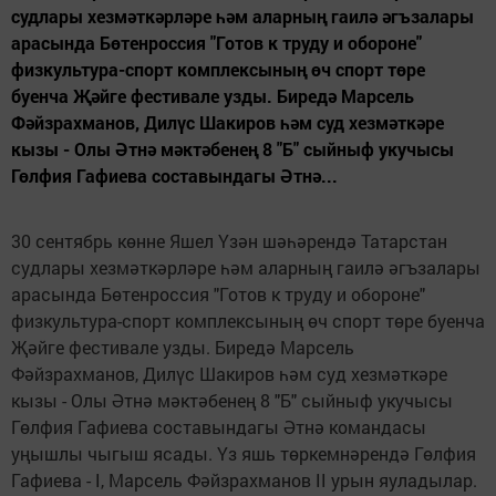
судлары хезмәткәрләре һәм аларның гаилә әгъзалары
арасында Бөтенроссия "Готов к труду и обороне"
физкультура-спорт комплексының өч спорт төре
буенча Җәйге фестивале узды. Биредә Марсель
Фәйзрахманов, Дилүс Шакиров һәм суд хезмәткәре
кызы - Олы Әтнә мәктәбенең 8 "Б" сыйныф укучысы
Гөлфия Гафиева составындагы Әтнә...
30 сентябрь көнне Яшел Үзән шәһәрендә Татарстан
судлары хезмәткәрләре һәм аларның гаилә әгъзалары
арасында Бөтенроссия "Готов к труду и обороне"
физкультура-спорт комплексының өч спорт төре буенча
Җәйге фестивале узды. Биредә Марсель
Фәйзрахманов, Дилүс Шакиров һәм суд хезмәткәре
кызы - Олы Әтнә мәктәбенең 8 "Б" сыйныф укучысы
Гөлфия Гафиева составындагы Әтнә командасы
уңышлы чыгыш ясады. Үз яшь төркемнәрендә Гөлфия
Гафиева - I, Марсель Фәйзрахманов II урын яуладылар.