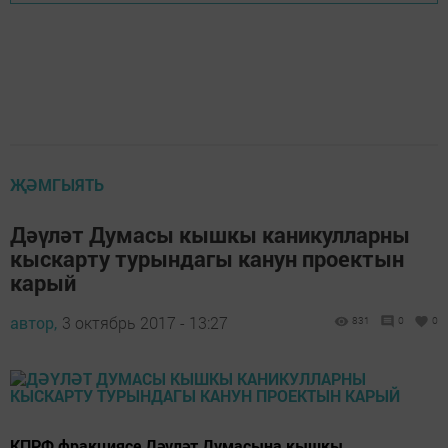
ҖӘМГЫЯТЬ
Дәүләт Думасы кышкы каникулларны
кыскарту турындагы канун проектын
карый
автор,
3 октябрь 2017 - 13:27
831
0
0
КПРФ фракциясе Дәүләт Думасына кышкы