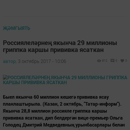
ҖӘМГЫЯТЬ
Россиялеләрнең якынча 29 миллионы
гриппка каршы прививка ясаткан
автор,
3 октябрь 2017 - 10:06
812
0
0
Быел якынча 60 миллион кешегә прививка ясау
планлаштырыла. (Казан, 2 октябрь, "Татар-информ").
Якынча 28,8 миллион россияле гриппка каршы
прививка ясаткан, дип белдергән вице-премьер Ольга
Голодец Дмитрий Медведевның урынбасарлары белән