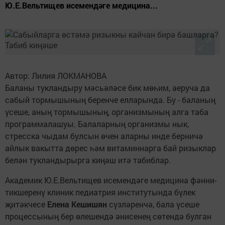
Ю.Е.Вельтищев исемендәге медицина...
Автор: Лилия ЛОКМАНОВА
Баланы тукландыру мәсьәләсе бик мөһим, аеруча да
сабый тормышының беренче елларында. Бу - баланың
үсеше, аның тормышының, организмының алга таба
программалашуы. Балаларның организмы нык,
стресска чыдам булсын өчен аларны инде берничә
айлык вакытта дөрес һәм витаминнарга бай ризыклар
белән тукландырырга киңәш итә табиблар.
Академик Ю.Е.Вельтищев исемендәге медицина фәнни-
тикшеренү клиник педиатрия институтында бүлек
җитәкчесе
Елена Кешишян
сүзләренчә, бала үсеше
процессының бер өлешендә әнисенең сөтендә булган