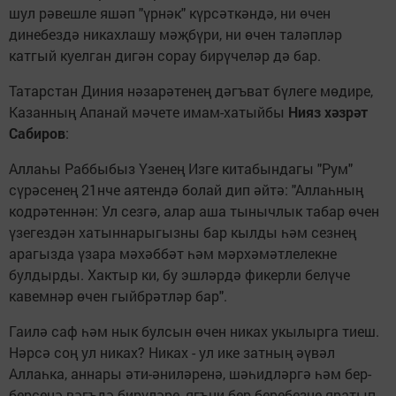
шул рәвешле яшәп "үрнәк" күрсәткәндә, ни өчен
динебездә никахлашу мәҗбүри, ни өчен таләпләр
катгый куелган дигән сорау бирүчеләр дә бар.
Татарстан Диния нәзарәтенең дәгъват бүлеге мөдире,
Казанның Апанай мәчете имам-хатыйбы
Нияз хәзрәт
Сабиров
:
Аллаһы Раббыбыз Үзенең Изге китабындагы "Рум"
сүрәсенең 21нче аятендә болай дип әйтә: "Аллаһның
кодрәтеннән: Ул сезгә, алар аша тынычлык табар өчен
үзегездән хатыннарыгызны бар кылды һәм сезнең
арагызда үзара мәхәббәт һәм мәрхәмәтлелекне
булдырды. Хактыр ки, бу эшләрдә фикерли белүче
кавемнәр өчен гыйбрәтләр бар".
Гаилә саф һәм нык булсын өчен никах укылырга тиеш.
Нәрсә соң ул никах? Никах - ул ике затның әүвәл
Аллаһка, аннары әти-әниләренә, шәһидләргә һәм бер-
берсенә вәгъдә бирүләре, ягъни бер-беребезне яратып,