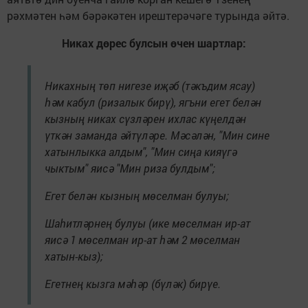
рәхмәтен һәм бәрәкәтен ирештерәчәге турында әйтә.
Никах дөрес булсын өчен шартлар:
Никахның төп нигезе иҗәб (тәкъдим ясау)
һәм кабул (ризалык бирү), ягъни егет белән
кызның никах сүзләрен ихлас күңелдән
үткән заманда әйтүләре. Мәсәлән, "Мин сине
хатынлыкка алдым", "Мин сиңа кияүгә
чыктым" яисә "Мин риза булдым";
Егет белән кызның мөселман булуы;
Шаһитләрнең булуы (ике мөселман ир-ат
яисә 1 мөселман ир-ат һәм 2 мөселман
хатын-кыз);
Егетнең кызга мәһәр (бүләк) бирүе.