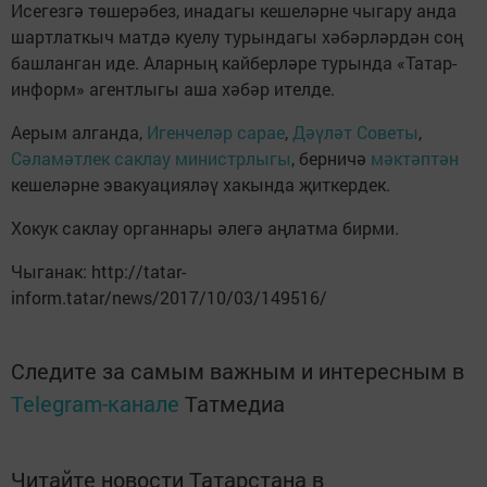
Исегезгә төшерәбез, инадагы кешеләрне чыгару анда
шартлаткыч матдә куелу турындагы хәбәрләрдән соң
башланган иде. Аларның кайберләре турында «Татар-
информ» агентлыгы аша хәбәр ителде.
Аерым алганда,
Игенчеләр сарае
,
Дәүләт Советы
,
Сәламәтлек саклау министрлыгы
, берничә
мәктәптән
кешеләрне эвакуацияләү хакында җиткердек.
Хокук саклау органнары әлегә аңлатма бирми.
Чыганак: http://tatar-
inform.tatar/news/2017/10/03/149516/
Следите за самым важным и интересным в
Telegram-канале
Татмедиа
Читайте новости Татарстана в