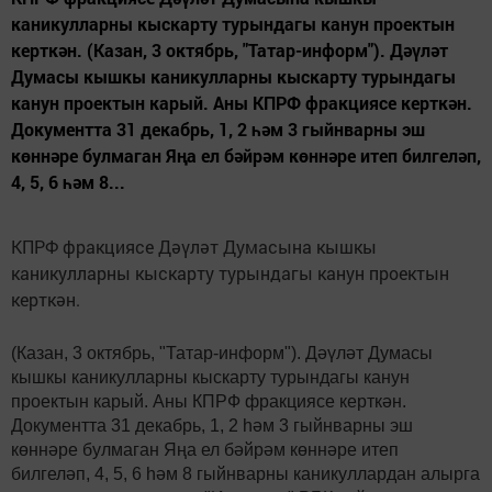
каникулларны кыскарту турындагы канун проектын
керткән. (Казан, 3 октябрь, "Татар-информ"). Дәүләт
Думасы кышкы каникулларны кыскарту турындагы
канун проектын карый. Аны КПРФ фракциясе керткән.
Документта 31 декабрь, 1, 2 һәм 3 гыйнварны эш
көннәре булмаган Яңа ел бәйрәм көннәре итеп билгеләп,
4, 5, 6 һәм 8...
КПРФ фракциясе Дәүләт Думасына кышкы
каникулларны кыскарту турындагы канун проектын
керткән.
(Казан, 3 октябрь, "Татар-информ"). Дәүләт Думасы
кышкы каникулларны кыскарту турындагы канун
проектын карый. Аны КПРФ фракциясе керткән.
Документта 31 декабрь, 1, 2 һәм 3 гыйнварны эш
көннәре булмаган Яңа ел бәйрәм көннәре итеп
билгеләп, 4, 5, 6 һәм 8 гыйнварны каникуллардан алырга