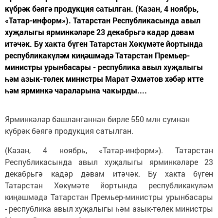
күбрәк бәягә продукция сатылган. (Казан, 4 ноябрь,
«Татар-информ»). Татарстан Республикасында авыл
хуҗалыгы ярминкәләре 23 декабрьгә кадәр дәвам
итәчәк. Бу хакта бүген Татарстан Хөкүмәте йортында
республикакүләм киңәшмәдә Татарстан Премьер-
министры урынбасары - республика авыл хуҗалыгы
һәм азык-төлек министры Марат Әхмәтов хәбәр итте
һәм ярминкә чараларына чакырды....
Ярминкәләр башланганнан бирле 550 млн сумнан
күбрәк бәягә продукция сатылган.
(Казан, 4 ноябрь, «Татар-информ»). Татарстан
Республикасында авыл хуҗалыгы ярминкәләре 23
декабрьгә кадәр дәвам итәчәк. Бу хакта бүген
Татарстан Хөкүмәте йортында республикакүләм
киңәшмәдә Татарстан Премьер-министры урынбасары
- республика авыл хуҗалыгы һәм азык-төлек министры