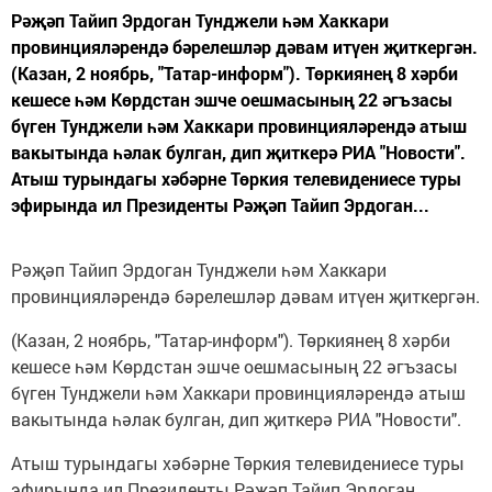
Рәҗәп Тайип Эрдоган Тунджели һәм Хаккари
провинцияләрендә бәрелешләр дәвам итүен җиткергән.
(Казан, 2 ноябрь, "Татар-информ"). Төркиянең 8 хәрби
кешесе һәм Көрдстан эшче оешмасының 22 әгъзасы
бүген Тунджели һәм Хаккари провинцияләрендә атыш
вакытында һәлак булган, дип җиткерә РИА "Новости".
Атыш турындагы хәбәрне Төркия телевидениесе туры
эфирында ил Президенты Рәҗәп Тайип Эрдоган...
Рәҗәп Тайип Эрдоган Тунджели һәм Хаккари
провинцияләрендә бәрелешләр дәвам итүен җиткергән.
(Казан, 2 ноябрь, "Татар-информ"). Төркиянең 8 хәрби
кешесе һәм Көрдстан эшче оешмасының 22 әгъзасы
бүген Тунджели һәм Хаккари провинцияләрендә атыш
вакытында һәлак булган, дип җиткерә РИА "Новости".
Атыш турындагы хәбәрне Төркия телевидениесе туры
эфирында ил Президенты Рәҗәп Тайип Эрдоган