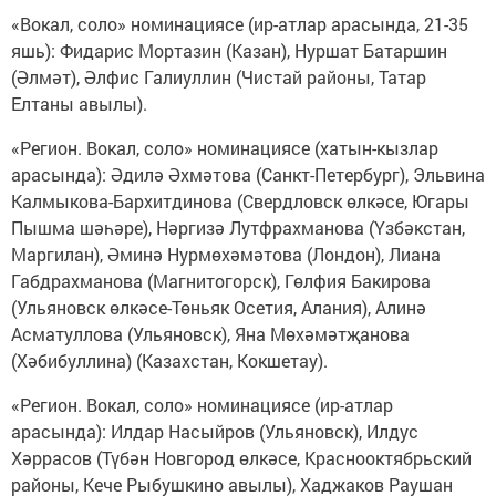
«Вокал, соло» номинациясе (ир-атлар арасында, 21-35
яшь): Фидарис Мортазин (Казан), Нуршат Батаршин
(Әлмәт), Әлфис Галиуллин (Чистай районы, Татар
Елтаны авылы).
«Регион. Вокал, соло» номинациясе (хатын-кызлар
арасында): Әдилә Әхмәтова (Санкт-Петербург), Эльвина
Калмыкова-Бархитдинова (Свердловск өлкәсе, Югары
Пышма шәһәре), Нәргизә Лутфрахманова (Үзбәкстан,
Маргилан), Әминә Нурмөхәмәтова (Лондон), Лиана
Габдрахманова (Магнитогорск), Гөлфия Бакирова
(Ульяновск өлкәсе-Төньяк Осетия, Алания), Алинә
Асматуллова (Ульяновск), Яна Мөхәмәтҗанова
(Хәбибуллина) (Казахстан, Кокшетау).
«Регион. Вокал, соло» номинациясе (ир-атлар
арасында): Илдар Насыйров (Ульяновск), Илдус
Хәррасов (Түбән Новгород өлкәсе, Краснооктябрьский
районы, Кече Рыбушкино авылы), Хаджаков Раушан