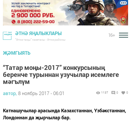
ӘТНӘ ЯҢАЛЫКЛАРЫ
16+
"Әтнә таңы" газетасы - Әтнә районы
ҖӘМГЫЯТЬ
“Татар моңы-2017” конкурсының
беренче турыннан узучылар исемлеге
мәгълүм
автор,
8 ноябрь 2017 - 06:01
1137
0
0
Катнашучылар арасында Казахстаннан, Үзбәкстаннан,
Лондоннан да җырчылар бар.