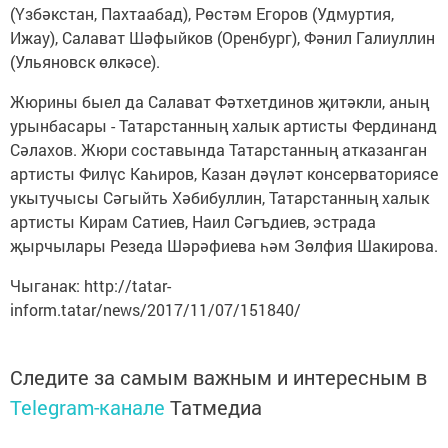
(Үзбәкстан, Пахтаабад), Рөстәм Егоров (Удмуртия,
Ижау), Салават Шәфыйков (Оренбург), Фәнил Галиуллин
(Ульяновск өлкәсе).
Жюрины быел да Салават Фәтхетдинов җитәкли, аның
урынбасары - Татарстанның халык артисты Фердинанд
Сәлахов. Жюри составында Татарстанның атказанган
артисты Филүс Каһиров, Казан дәүләт консерваториясе
укытучысы Сәгыйть Хәбибуллин, Татарстанның халык
артисты Кирам Сатиев, Наил Сәгъдиев, эстрада
җырчылары Резеда Шәрәфиева һәм Зөлфия Шакирова.
Чыганак: http://tatar-
inform.tatar/news/2017/11/07/151840/
Следите за самым важным и интересным в
Telegram-канале
Татмедиа