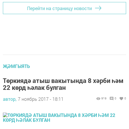
Перейти на страницу новости
ҖӘМГЫЯТЬ
Төркиядә атыш вакытында 8 хәрби һәм
22 көрд һәлак булган
автор,
7 ноябрь 2017 - 18:11
919
0
0