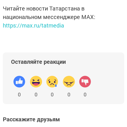
Читайте новости Татарстана в
национальном мессенджере MАХ:
https://max.ru/tatmedia
Оставляйте реакции
0
0
0
0
0
Расскажите друзьям