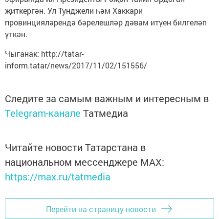
җиткергән. Ул Тунджели һәм Хаккари
провинцияләрендә бәрелешләр дәвам итүен билгеләп
үткән.
Чыганак: http://tatar-
inform.tatar/news/2017/11/02/151556/
Следите за самым важным и интересным в
Telegram-канале
Татмедиа
Читайте новости Татарстана в
национальном мессенджере MАХ:
https://max.ru/tatmedia
Перейти на страницу новости