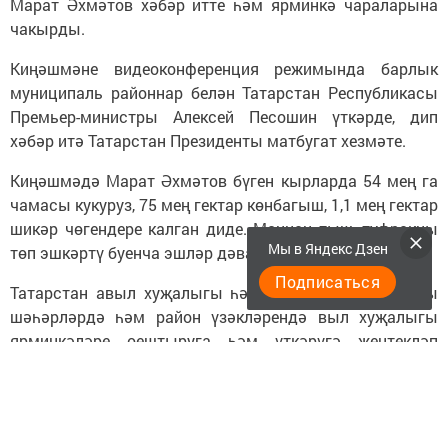
Марат Әхмәтов хәбәр итте һәм ярминкә чараларына
чакырды.
Киңәшмәне видеоконференция режимында барлык
муниципаль районнар белән Татарстан Республикасы
Премьер-министры Алексей Песошин үткәрде, дип
хәбәр итә Татарстан Президенты матбугат хезмәте.
Киңәшмәдә Марат Әхмәтов бүген кырларда 54 мең га
чамасы кукуруз, 75 мең гектар көнбагыш, 1,1 мең гектар
шикәр чөгендере калган диде. Моннан тыш, туфракны
Мы в Яндекс Дзен
төп эшкәртү буенча эшләр дәвам итәчәк.
Подписаться
Татарстан авыл хуҗалыгы һәм азык-төлек министры
шәһәрләрдә һәм район үзәкләрендә выл хуҗалыгы
ярминкәләре оештыруга һәм үткәрүгә җентекләп
тукталды. Аерым алганда, ул республикада
ярминкәләр ике ай элек башлануын искәртте.
"Казанда 10 төп мәйданчыкка узган елның көзендә