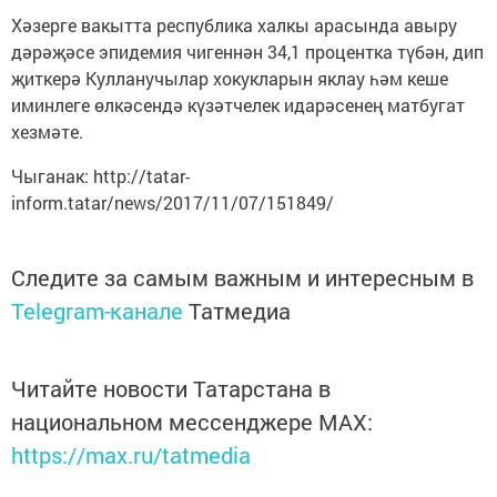
Хәзерге вакытта республика халкы арасында авыру
дәрәҗәсе эпидемия чигеннән 34,1 процентка түбән, дип
җиткерә Кулланучылар хокукларын яклау һәм кеше
иминлеге өлкәсендә күзәтчелек идарәсенең матбугат
хезмәте.
Чыганак: http://tatar-
inform.tatar/news/2017/11/07/151849/
Следите за самым важным и интересным в
Telegram-канале
Татмедиа
Читайте новости Татарстана в
национальном мессенджере MАХ:
https://max.ru/tatmedia