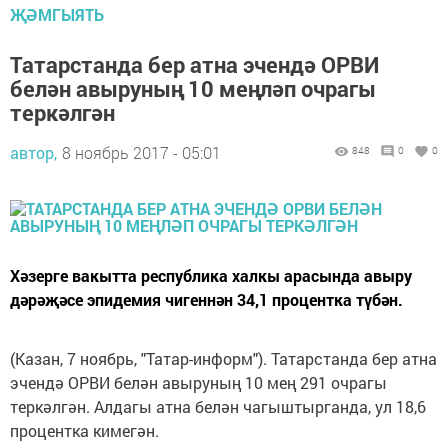
ҖӘМГЫЯТЬ
Татарстанда бер атна эчендә ОРВИ
белән авыруның 10 меңләп очрагы
теркәлгән
автор,
8 ноябрь 2017 - 05:01
848
0
0
Хәзерге вакытта республика халкы арасында авыру
дәрәҗәсе эпидемия чигеннән 34,1 процентка түбән.
(Казан, 7 ноябрь, "Татар-информ"). Татарстанда бер атна
эчендә ОРВИ белән авыруның 10 мең 291 очрагы
теркәлгән. Алдагы атна белән чагыштырганда, ул 18,6
процентка кимегән.