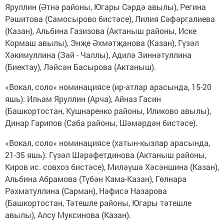
Яруллин (Әтнә районы, Югары Сәрдә авылы), Регина
Рәшитова (Самосырово бистәсе), Лилия Сәфәргалиева
(Казан), Альбина Газизова (Актаныш районы, Иске
Кормаш авылы), Энҗе Әхмәтҗанова (Казан), Гүзәл
Хәкимуллина (Зәй - Чаллы), Адилә Зиннәтуллина
(Биектау), Ләйсән Басырова (Актаныш).
«Вокал, соло» номинациясе (ир-атлар арасында, 15-20
яшь): Илһам Яруллин (Арча), Айназ Гасин
(Башкортостан, Кушнаренко районы, Иликово авылы),
Динар Гарипов (Саба районы, Шәмәрдән бистәсе).
«Вокал, соло» номинациясе (хатын-кызлар арасында,
21-35 яшь): Гүзәл Шәрәфетдинова (Актаныш районы,
Киров ис. совхоз бистәсе), Миләүшә Хәсәншина (Казан),
Альбина Абрамова (Түбән Кама-Казан), Гөлнара
Рәхматуллина (Сарман), Нәфисә Назарова
(Башкортостан, Тәтешле районы, Югары тәтешле
авылы), Алсу Муксинова (Казан).