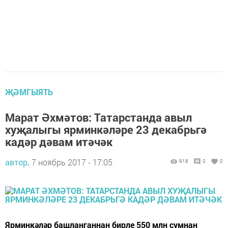
ҖӘМГЫЯТЬ
Марат Әхмәтов: Татарстанда авыл
хуҗалыгы ярминкәләре 23 декабрьгә
кадәр дәвам итәчәк
автор,
7 ноябрь 2017 - 17:05
918
0
0
Ярминкәләр башланганнан бирле 550 млн сумнан