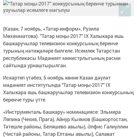
(Казан, 7 ноябрь, «Татар-информ», Рузилә
Мөхәммәтова). "Татар моңы-2017" IX Халыкара яшь
башкаручылар телевизион конкурсының беренче
турының нәтиҗәләре билгеле. Исемлек Татарстан
республикасы Мәдәният министрлыгының рәсми
сайтында урнаштырылган.
Искәртеп үтәбез, 5 ноябрь көнне Казан дәүләт
мәдәният институтында "Татар моңы-2017" IX
Халыкара яшь башкаручылар телевизион конкурсының
беренче туры үтте.
«Инструменталь башкару» номинациясе: Эльмира
Ляпина (Чехия, Прага), Айнур Кыямов (Башкортостан,
Тәтешле районы, Беляшево авылы), Әлфис Галиуллин
(Чистай районы, Татар Елтаны авылы), Салават