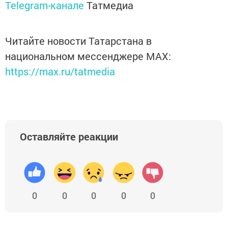
Telegram-канале
Татмедиа
Читайте новости Татарстана в
национальном мессенджере MАХ:
https://max.ru/tatmedia
Оставляйте реакции
0
0
0
0
0