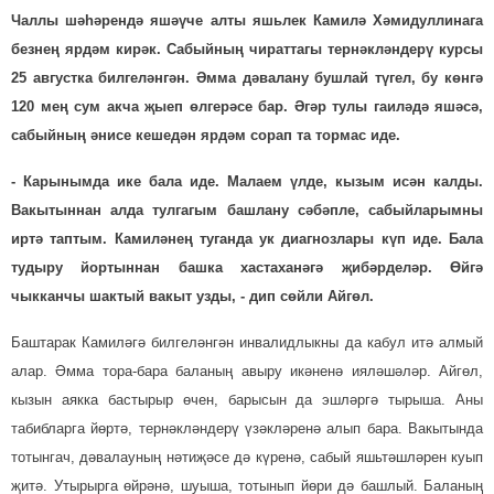
Чаллы шәһәрендә яшәүче алты яшьлек Камилә Хәмидуллинага
безнең ярдәм кирәк. Сабыйның чираттагы тернәкләндерү курсы
25 августка билгеләнгән. Әмма дәвалану бушлай түгел, бу көнгә
120 мең сум акча җыеп өлгерәсе бар. Әгәр тулы гаиләдә яшәсә,
сабыйның әнисе кешедән ярдәм сорап та тормас иде.
- Карынымда ике бала иде. Малаем үлде, кызым исән калды.
Вакытыннан алда тулгагым башлану сәбәпле, сабыйларымны
иртә таптым. Камиләнең туганда ук диаг­нозлары күп иде. Бала
тудыру йортыннан башка хаста­ханәгә җи­бәрделәр. Өйгә
чыкканчы шактый вакыт узды, - дип сөйли Айгөл.
Баштарак Камиләгә билге­лән­гән инвалидлыкны да кабул итә алмый
алар. Әмма тора-бара ба­ланың авыру икәненә иялә­шәләр. Айгөл,
кызын аякка бас­тырыр өчен, барысын да эш­ләргә тырыша. Аны
табибларга йөртә, тер­нәкләндерү үзәклә­ре­нә алып бара. Вакытында
тотынгач, дәвалауның нәтиҗәсе дә күренә, сабый яшь­тәшләрен куып
җитә. Утырырга өйрәнә, шуыша, тотынып йөри дә башлый. Ба­ланың