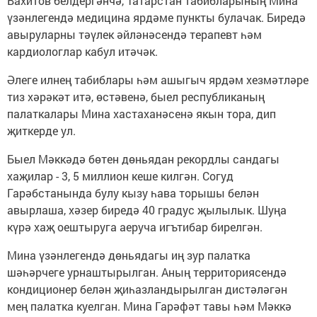
Вахитов белдергәнчә, Татарстан табибларының Мина
үзәнлегендә медицина ярдәме пункты булачак. Биредә
авыруларны тәүлек әйләнәсендә терапевт һәм
кардиологлар кабул итәчәк.
Әлеге илнең табиблары һәм ашыгыч ярдәм хезмәтләре
тиз хәрәкәт итә, өстәвенә, быел республиканың
палаткалары Мина хастаханәсенә якын тора, дип
җиткерде ул.
Быел Мәккәдә бөтен дөньядан рекордлы сандагы
хаҗилар - 3, 5 миллион кеше килгән. Согуд
Гарәбстанында булу кызу һава торышы белән
авырлаша, хәзер биредә 40 градус җылылык. Шуңа
күрә хаҗ оештыруга аеруча игътибар бирелгән.
Мина үзәнлегендә дөньядагы иң зур палатка
шәһәрчеге урнаштырылган. Аның территориясендә
кондиционер белән җиһазландырылган дистәләгән
мең палатка куелган. Мина Гарәфәт тавы һәм Мәккә