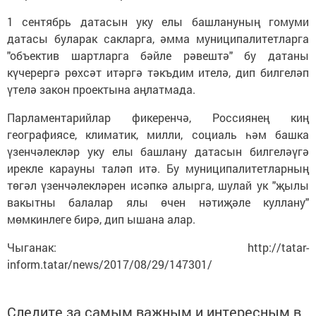
1 сентябрь датасын уку елы башлануның гомуми
датасы буларак сакларга, әмма муниципалитетларга
"объектив шартларга бәйле рәвештә" бу датаны
күчерергә рөхсәт итәргә тәкъдим ителә, дип билгеләп
үтелә закон проектына аңлатмада.
Парламентарийлар фикеренчә, Россиянең киң
географиясе, климатик, милли, социаль һәм башка
үзенчәлекләр уку елы башлану датасын билгеләүгә
ирекле карауны таләп итә. Бу муниципалитетларның
төгәл үзенчәлекләрен исәпкә алырга, шулай ук "җылы
вакытны балалар ялы өчен нәтиҗәле куллану"
мөмкинлеге бирә, дип ышана алар.
Чыганак: http://tatar-
inform.tatar/news/2017/08/29/147301/
Следите за самым важным и интересным в