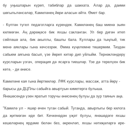
бу уңышларын күреп, табиб­лар да шакката. Алар да, даими
шөгыльләнсәләр, Ками­ләнең йөри аласын әйтә. Өмет бар.
- Күптән түгел педагогларга күрендек. Камиләнең баш миенә зыян
килмәгән. Аң дәрәҗәсе бик яхшы сакланган. Ул бер дигән итеп
сөйләшә ала, бик акыллы, башлы бала. Куллары да тыңлый, тик
менә аяклары гына көчсезрәк. Әмма күңелемне төшермим. Тиздән
сабыем аягына басып, үзе йөреп ки­тәр дип уйлыйм. Тернәкләндерү
курс­ларын узгач, операция дә ясарга тиешләр. Үзе дә терелүен бик
көтә, - ди әнисе.
Камиләне кая гына йөртмиләр. ЛФК курслары, массаж, атта йөрү -
барысы да ДЦПлы сабыйга авыртуын киметергә булыша.
Янәшәсендә үзен яратып торучы әнисенең булуы да зур таяныч аңа.
"Камилә ул - яшәр өчен туган сабый. Туганда, авырлыгы бер килога
да җитмәгән иде бит. Кеч­кенәдән үҗәт булуы, янәшәдәге яхшы
кешеләрнең ярдәме белән без, әкренләп, яхшы нәтиҗәләргә ире­