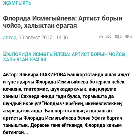
ҖӘМГЫЯТЬ
Флорида Исмәгыйлева: Артист борын
чөйсә, халыктан ерагая
автор,
30 август 2017 - 14:06
1002
0
0
Автор: Эльвира ШАКИРОВА Башкортстанда яшәп иҗат
итүче җырчы Флорида Исмәгыйлева бөтерчек кебек
кечкенә, тиктормас, шулкадәр ачык, киң күңелле
ханым! Сәхнәдә нинди гади булса, тормышта да
шундый икән ул! "Йолдыз чире"нең, икейөзлелекнең
әсәре дә юк анда. Башкортстанның атказанган
артисты Флорида Исмәгыйлева белән Уфага баргач
таныштык. Дөресен генә әйткәндә, Флорида ханым
бөтенләй...