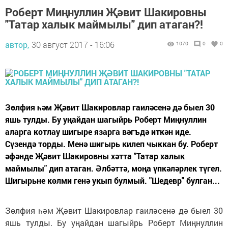
Роберт Миңнуллин Җәвит Шакировны
"Татар халык маймылы" дип атаган?!
автор,
30 август 2017 - 16:06
1070
0
0
Зөлфия һәм Җәвит Шакировлар гаиләсенә дә быел 30
яшь тулды. Бу уңайдан шагыйрь Роберт Миңнуллин
аларга котлау шигыре язарга вәгъдә иткән иде.
Сүзендә торды. Менә шигырь килеп чыккан бу. Роберт
әфәнде Җәвит Шакировны хәтта "Татар халык
маймылы" дип атаган. Әлбәттә, моңа үпкәләрлек түгел.
Шигырьне көлми генә укып булмый. "Шедевр" булган...
Зөлфия һәм Җәвит Шакировлар гаиләсенә дә быел 30
яшь тулды. Бу уңайдан шагыйрь Роберт Миңнуллин