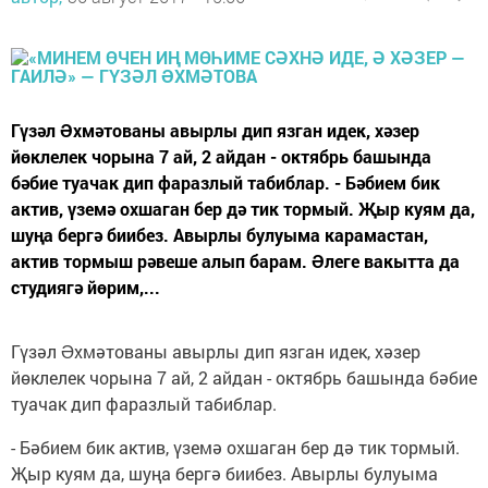
Гүзәл Əхмәтованы авырлы дип язган идек, хәзер
йөклелек чорына 7 ай, 2 айдан - октябрь башында
бәбие туачак дип фаразлый табиблар. - Бәбием бик
актив, үземә охшаган бер дә тик тормый. Җыр куям да,
шуңа бергә биибез. Авырлы булуыма карамастан,
актив тормыш рәвеше алып барам. Əлеге вакытта да
студиягә йөрим,...
Гүзәл Əхмәтованы авырлы дип язган идек, хәзер
йөклелек чорына 7 ай, 2 айдан - октябрь башында бәбие
туачак дип фаразлый табиблар.
- Бәбием бик актив, үземә охшаган бер дә тик тормый.
Җыр куям да, шуңа бергә биибез. Авырлы булуыма