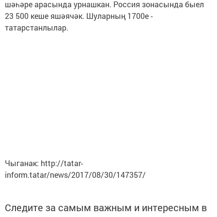
шәһәре арасында урнашкан. Россия зонасында быел
23 500 кеше яшәячәк. Шуларның 1700е -
татарстанлылар.
Чыганак: http://tatar-
inform.tatar/news/2017/08/30/147357/
Следите за самым важным и интересным в