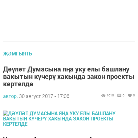
ҖӘМГЫЯТЬ
Дәүләт Думасына яңа уку елы башлану
вакытын күчерү хакында закон проекты
кертелде
автор,
30 август 2017 - 17:06
1010
0
0