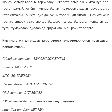
шәбез. Авыру баланы тәр­бия­ләү - икеләтә авыр эш. Әмма кул сел­
тәргә ярамый. Ул бит - минем балам. Күзләремә карап торуы, матур
итеп елмаюы, "әнием" дип дәшүе ни тора?! - ди Айгөл. - Без күп кенә
тернәкләндерү үзәклә­рендә булдык. Таныш булмаган кеше­ләр дә,
туган-тумачалар, дуслар да ярдәм итә. Мең рәхмәт аларга".
Камиләгә матди ярдәм күрс ә­тергә теләүчеләр өчен исәп-хисап
реквизитлары:
Сбербанк картасы: 639002629000374743
Билайн: 89061230713
МТС: 89172856082
Яндекс деньги: 410012207789757
Qiwi-кошелек: 9172856082
"ВКонтакте"да Камиләгә ярдәм итү төркеме:
https://vk.com/club48501884