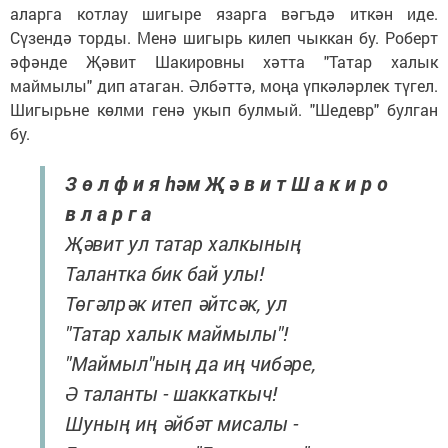
аларга котлау шигыре язарга вәгъдә иткән иде.
Сүзендә торды. Менә шигырь килеп чыккан бу. Роберт
әфәнде Җәвит Шакировны хәтта "Татар халык
маймылы" дип атаган. Әлбәттә, моңа үпкәләрлек түгел.
Шигырьне көлми генә укып булмый. "Шедевр" булган
бу.
З ө л ф и я һәм Җ ә в и т Ш а к и р о
в л а р г а
Җәвит ул татар халкының
Талантка бик бай улы!
Төгәлрәк итеп әйтсәк, ул
"Татар халык маймылы"!
"Маймыл"ның да иң чибәре,
Ә таланты - шаккаткыч!
Шуның иң әйбәт мисалы -