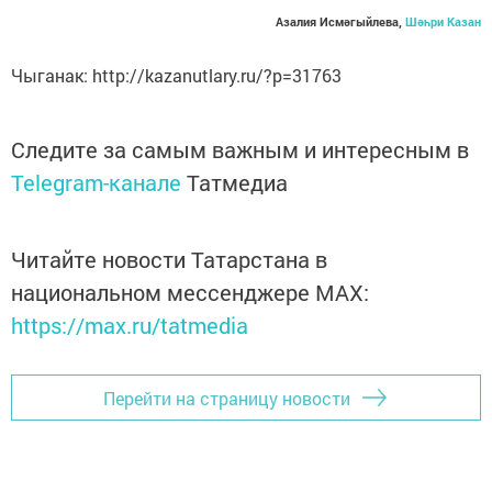
Азалия Исмәгыйлева,
Шәһри Казан
Чыганак: http://kazanutlary.ru/?p=31763
Следите за самым важным и интересным в
Telegram-канале
Татмедиа
Читайте новости Татарстана в
национальном мессенджере MАХ:
https://max.ru/tatmedia
Перейти на страницу новости