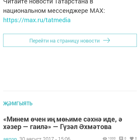
Читайте новости Татарстана в
национальном мессенджере MАХ:
https://max.ru/tatmedia
Перейти на страницу новости
ҖӘМГЫЯТЬ
«Минем өчен иң мөһиме сәхнә иде, ә
хәзер — гаилә» — Гүзәл Əхмәтова
автор,
30 август 2017 - 15:06
1000
0
0