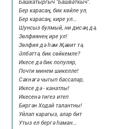
Башкатыргыч "Башваткыч".
Бер карасаң, бик көйле ул,
Бер карасаң, кире ул...
Шунсыз булмый, ни дисәң дә,
Зөлфиянең ире ул!
Зөлфия дә һәм Җәвит тә,
Әлбәттә, бик сөйкемле?
Икесе дә бик популяр,
Почти минем шикелле!
Сәхнәгә чыгып бассалар,
Икесе дә - канатлы!
Икесенә тигез итеп
Биргән Ходай талантны!
Уйлап карагыз, алар бит
Утыз ел бергә һаман...