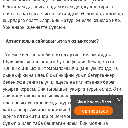
белмәсәм дә, әнигә ярдәм итәм дип, күрше-тирәгә
почта таратырга чыгып китә идем. Әтием дә, әнием дә
җырларга яраттылар, бик матур күнелле кешеләр иде.
Урыннары җәннәттә булсын.
- Артист юлын сайлавыгызга үкенмисезме?
- Үземне белгәннән бирле гел артист булам дидем.
Шулчаклы хыялландым бу профессия белән, хәтта
10нчы сыйныфны тәмамламыйча (мин укыганда, 10
сыйныф кына иде), 8 сыйныфны укып бетергәннәр
белән Уфа сәнгать училищесына имтиханнар биреп
укырга кердем. Бик тырышып укырга туры килде. Әти-
әни инде хаклы ялга чыкканнар иде бу вакытта. Мине
Мы в Яндекс Дзен
алар олыгаеп гаиләбездә дүртенче бала итеп алып
кайтканнар. Акчаны инде мин 6нчы сыйныфтан соң ук
Подписаться
җәйге ял вакытында әнием урынына почта таратучы
булып эшләп таба башлаган идем. Бик модница