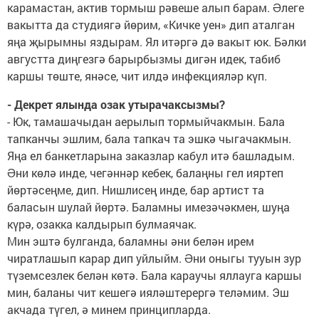
карамастан, актив тормыш рәвеше алып барам. Əлеге
вакытта да студиягә йөрим, «Кичке уен» дип аталган
яңа җырымны яздырам. Ял итәргә дә вакыт юк. Бәлки
августта диңгезгә барырбызмы дигән идек, табиб
каршы төште, янәсе, чит илдә инфекцияләр күп.
- Декрет ялында озак утырачаксызмы?
- Юк, тамашачыдан аерылып тормыйчакмын. Бала
тапканчы эшлим, бала тапкач та эшкә чыгачакмын.
Яңа ел банкетларына заказлар кабул итә башладым.
Əни көлә инде, чегәннәр кебек, балаңны гел ияртеп
йөртәсеңме, дип. Нишлисең инде, бар артист та
баласын шулай йөртә. Баламны имезәчәкмен, шуңа
күрә, озакка калдырып булмаячак.
Мин эштә булганда, баламны әни белән ирем
чиратлашып карар дип уйлыйм. Əни оныгы тууын зур
түземсезлек белән көтә. Бала караучы яллауга каршы
мин, баланы чит кешегә ияләштерергә теләмим. Эш
акчада түгел, ә минем принципларда.