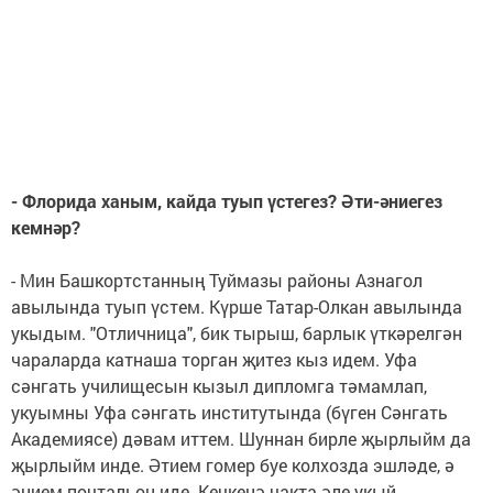
- Флорида ханым, кайда туып үстегез? Әти-әниегез
кемнәр?
- Мин Башкортстанның Туймазы районы Азнагол
авылында туып үстем. Күрше Татар-Олкан авылында
укыдым. "Отличница", бик тырыш, барлык үткәрелгән
чараларда катнаша торган җитез кыз идем. Уфа
сәнгать училищесын кызыл дипломга тәмамлап,
укуымны Уфа сәнгать институтында (бүген Сәнгать
Академиясе) дәвам иттем. Шуннан бирле җырлыйм да
җырлыйм инде. Әтием гомер буе колхозда эшләде, ә
әнием почтальон иде. Кечкенә чакта әле укый