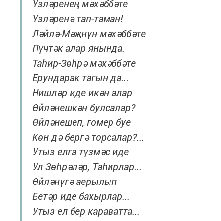
Үзләренең мәхәббәте
Үзләренә тап-таман!
Ләйлә-Мәҗнүн мәхәббәте
Пүчтәк алар янында.
Таһир-Зөһрә мәхәббәте
Ерундарак тагын да...
Нишләр иде икән алар
Өйләнешкән булсалар?
Өйләнешеп, гомер буе
Көн дә бергә торсалар?...
Утыз елга түзмәс иде
Ул Зөһрәләр, Таһирлар...
Өйләнүгә аерылып
Бетәр иде бахырлар...
Утыз ел бер караватта...