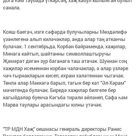
дога һәм тәүбәдә үткәрсәң, хаҗ кабул кылынган булып
санала.
Кояш баегач, изге сәфәрдә булучыларны Мөздәлифә
үзәнлегенә алып киләчәкләр, анда алар таң атканчы
булачак. 1 сентябрьдә, Корбан бәйрәмендә, хаҗилар,
Минага кайтып, шайтанны символлаштыручы
Җәмәрат дигән зур баганага таш атачак. Шуннан соң
хаҗилар исеменнән корбан чалачаклар, ә алар үзләре
чәч-тырнакларын кисеп, ихрам халәтеннән чыгачак.
Төнлә алар Мәккәгә барып, тагын бер кат "Әл-Хәрам"
мәчетендә булачак. Биредә хаҗилар билгеле бер
кагыйдәләр буенча Кәгъбә тирәли әйләнеп, Сафа һәм
Марва таулары арасындагы юлны үтәчәк.
"ТР МДН Хаҗ" оешмасы генераль директоры Ранис