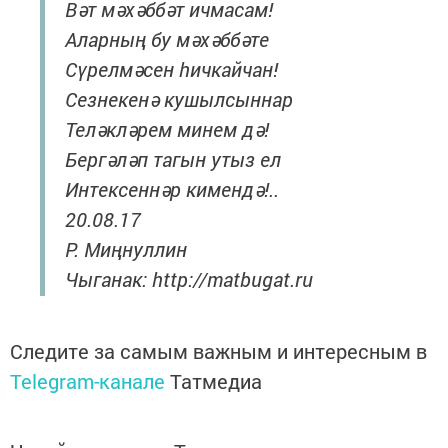
Вәт мәхәббәт ичмасам!
Аларның бу мәхәббәте
Сүрелмәсен һичкайчан!
Сезнекенә кушылсыннар
Теләкләрем минем дә!
Бергәләп тагын утыз ел
Интексеннәр кимендә!..
20.08.17
Р. Миңнуллин
Чыганак: http://matbugat.ru
Следите за самым важным и интересным в
Telegram-канале
Татмедиа