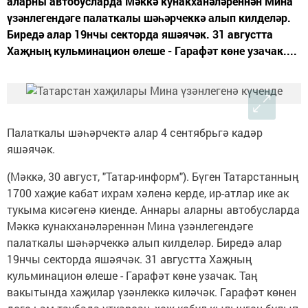
аларны автобусларда Мәккә кунакханәләреннән Мина
үзәнлегендәге палаткалы шәһәрчеккә алып килделәр.
Биредә алар 19нчы секторда яшәячәк. 31 августта
Хаҗның кульминацион өлеше - Гарафәт көне узачак....
Палаткалы шәһәрчектә алар 4 сентябрьгә кадәр
яшәячәк.
(Мәккә, 30 август, "Татар-информ"). Бүген Татарстанның
1700 хаҗие кабат ихрам хәленә керде, ир-атлар ике ак
тукыма кисәгенә киенде. Аннары аларны автобусларда
Мәккә кунакханәләреннән Мина үзәнлегендәге
палаткалы шәһәрчеккә алып килделәр. Биредә алар
19нчы секторда яшәячәк. 31 августта Хаҗның
кульминацион өлеше - Гарафәт көне узачак. Таң
вакытында хаҗилар үзәнлеккә киләчәк. Гарафәт көнен