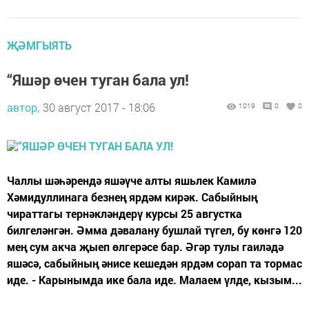
ҖӘМГЫЯТЬ
“Яшәр өчен туган бала ул!
автор,
30 август 2017 - 18:06
1019
0
0
Чаллы шәһәрендә яшәүче алты яшьлек Камилә
Хәмидуллинага безнең ярдәм кирәк. Сабыйның
чираттагы тернәкләндерү курсы 25 августка
билгеләнгән. Әмма дәвалану бушлай түгел, бу көнгә 120
мең сум акча җыеп өлгерәсе бар. Әгәр тулы гаиләдә
яшәсә, сабыйның әнисе кешедән ярдәм сорап та тормас
иде. - Карынымда ике бала иде. Малаем үлде, кызым...