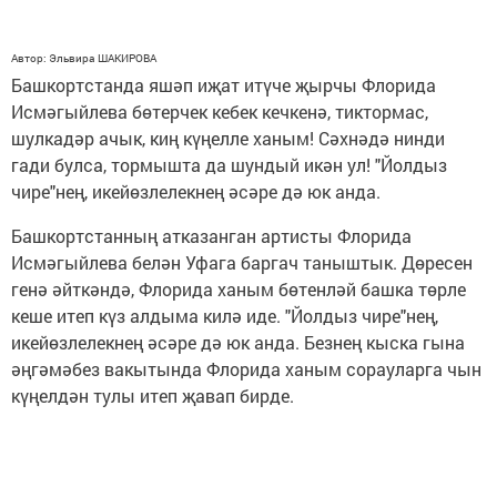
Автор: Эльвира ШАКИРОВА
Башкортстанда яшәп иҗат итүче җырчы Флорида
Исмәгыйлева бөтерчек кебек кечкенә, тиктормас,
шулкадәр ачык, киң күңелле ханым! Сәхнәдә нинди
гади булса, тормышта да шундый икән ул! "Йолдыз
чире"нең, икейөзлелекнең әсәре дә юк анда.
Башкортстанның атказанган артисты Флорида
Исмәгыйлева белән Уфага баргач таныштык. Дөресен
генә әйткәндә, Флорида ханым бөтенләй башка төрле
кеше итеп күз алдыма килә иде. "Йолдыз чире"нең,
икейөзлелекнең әсәре дә юк анда. Безнең кыска гына
әңгәмәбез вакытында Флорида ханым сорауларга чын
күңелдән тулы итеп җавап бирде.