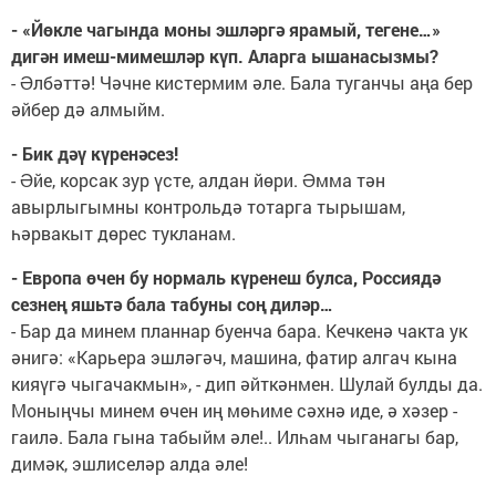
- «Йөкле чагында моны эшләргә ярамый, тегене…»
дигән имеш-мимешләр күп. Аларга ышанасызмы?
- Əлбәттә! Чәчне кистермим әле. Бала туганчы аңа бер
әйбер дә алмыйм.
- Бик дәү күренәсез!
- Əйе, корсак зур үсте, алдан йөри. Əмма тән
авырлыгымны контрольдә тотарга тырышам,
һәрвакыт дөрес тукланам.
- Европа өчен бу нормаль күренеш булса, Россиядә
сезнең яшьтә бала табуны соң диләр…
- Бар да минем планнар буенча бара. Кечкенә чакта ук
әнигә: «Карьера эшләгәч, машина, фатир алгач кына
кияүгә чыгачакмын», - дип әйткәнмен. Шулай булды да.
Моныңчы минем өчен иң мөһиме сәхнә иде, ә хәзер -
гаилә. Бала гына табыйм әле!.. Илһам чыганагы бар,
димәк, эшлиселәр алда әле!