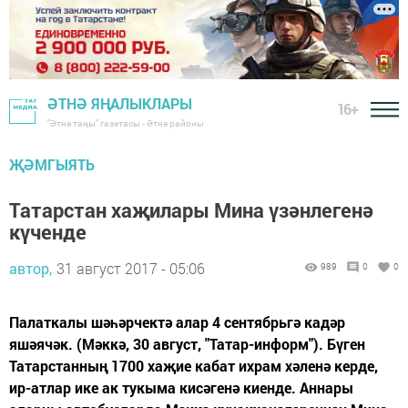
ӘТНӘ ЯҢАЛЫКЛАРЫ
16+
"Әтнә таңы" газетасы - Әтнә районы
ҖӘМГЫЯТЬ
Татарстан хаҗилары Мина үзәнлегенә
күченде
автор,
31 август 2017 - 05:06
989
0
0
Палаткалы шәһәрчектә алар 4 сентябрьгә кадәр
яшәячәк. (Мәккә, 30 август, "Татар-информ"). Бүген
Татарстанның 1700 хаҗие кабат ихрам хәленә керде,
ир-атлар ике ак тукыма кисәгенә киенде. Аннары