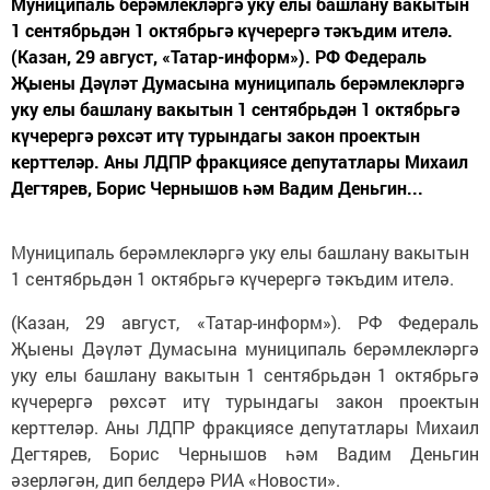
Муниципаль берәмлекләргә уку елы башлану вакытын
1 сентябрьдән 1 октябрьгә күчерергә тәкъдим ителә.
(Казан, 29 август, «Татар-информ»). РФ Федераль
Җыены Дәүләт Думасына муниципаль берәмлекләргә
уку елы башлану вакытын 1 сентябрьдән 1 октябрьгә
күчерергә рөхсәт итү турындагы закон проектын
керттеләр. Аны ЛДПР фракциясе депутатлары Михаил
Дегтярев, Борис Чернышов һәм Вадим Деньгин...
Муниципаль берәмлекләргә уку елы башлану вакытын
1 сентябрьдән 1 октябрьгә күчерергә тәкъдим ителә.
(Казан, 29 август, «Татар-информ»). РФ Федераль
Җыены Дәүләт Думасына муниципаль берәмлекләргә
уку елы башлану вакытын 1 сентябрьдән 1 октябрьгә
күчерергә рөхсәт итү турындагы закон проектын
керттеләр. Аны ЛДПР фракциясе депутатлары Михаил
Дегтярев, Борис Чернышов һәм Вадим Деньгин
әзерләгән, дип белдерә РИА «Новости».