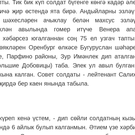
ты. Тик бик күп солдат бүгенге көнгә кадәр әл
ичә җир өстендә ята бирә. Андыйларны эзләү
ң шәхесләрен ачыклау белән махсус эзлә
иклән авылында гомер итүче Венера ап
хәбәрсез югалганнан соң 75 ел узгач тапты
якләрен Оренбург өлкәсе Бугуруслан шәһәр
е, Парфино районы, Зур Имәнлек дип аталга
льшие Добовицы) таба. Элек ул авыл булган
кына калган. Совет солдаты - лейтенант Сали
ирдә бер каен янында табыла.
үреп кенә үстем, - дип сөйли солдатның кыз
әндә 6 айлык булып калганмын. Әтием үзе хәрб