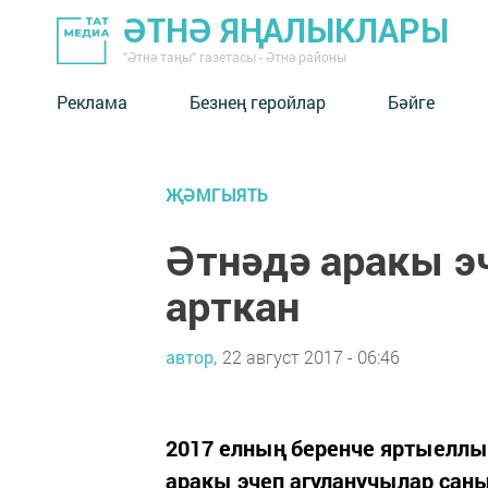
ӘТНӘ ЯҢАЛЫКЛАРЫ
"Әтнә таңы" газетасы - Әтнә районы
Реклама
Безнең геройлар
Бәйге
ҖӘМГЫЯТЬ
Әтнәдә аракы э
арткан
автор,
22 август 2017 - 06:46
2017 елның беренче яртыеллы
аракы эчеп агуланучылар саны