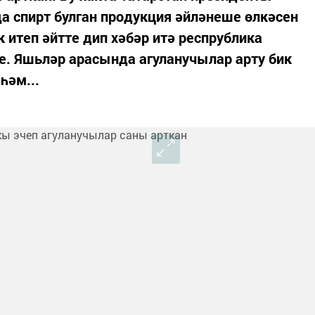
а спирт булган продукция әйләнеше өлкәсен
 итеп әйтте дип хәбәр итә респрублика
. Яшьләр арасында агуланучылар арту бик
һәм...