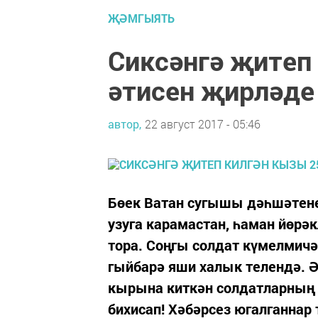
ҖӘМГЫЯТЬ
Сиксәнгә җитеп
әтисен җирләде
автор,
22 август 2017 - 05:46
Бөек Ватан сугышы дәһшәтене
узуга карамастан, һаман йөрә
тора. Соңгы солдат күмелмич
гыйбарә яши халык телендә. Ә
кырына киткән солдатларның 
бихисап! Хәбәрсез югалганнар