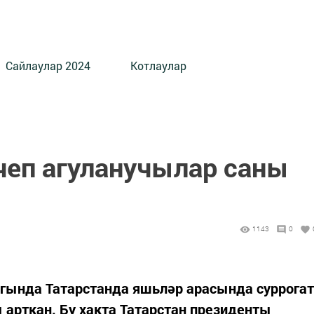
Сайлаулар 2024
Котлаулар
чеп агуланучылар саны
1143
0
гында Татарстанда яшьләр арасында суррогат
 арткан. Бу хакта Татарстан президенты