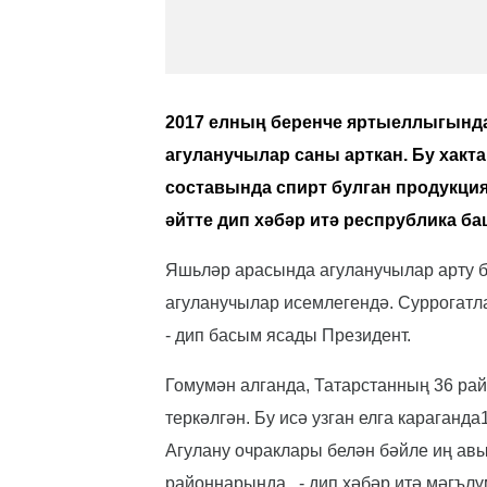
2017 елның беренче яртыеллыгында
агуланучылар саны арткан. Бу хакт
составында спирт булган продукция
әйтте дип хәбәр итә респрублика б
Яшьләр арасында агуланучылар арту би
агуланучылар исемлегендә. Суррогатл
- дип басым ясады Президент.
Гомумән алганда, Татарстанның 36 рай
теркәлгән. Бу исә узган елга караганд
Агулану очраклары белән бәйле иң ав
районнарында , - дип хәбәр итә мәгълү