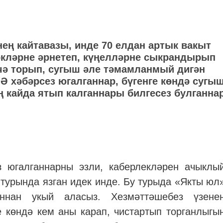
ең кайтавазы, инде 70 елдан артык вакыт
рәкләрне әрнетеп, күңелләрне сыкрандырып
чә торып, сугыш әле тәмамланмый дигән
Ә хәбәрсез югалганнар, бүгенге көндә сугы
 кайда ятып калганнары билгесез булганна
з югалганнарны эзли, каберлекләрен ачыклы
 турында язган идек инде. Бу турыда «Якты юл
ннан укый аласыз. Хезмәттәшебез үзене
е көндә кем аны карап, чистартып торганлыгы