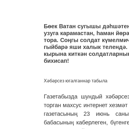
Бөек Ватан сугышы дәһшәтен
узуга карамастан, һаман йө
тора. Соңгы солдат күмелми
гыйбарә яши халык телендә. 
кырына киткән солдатларның
бихисап!
Хәбәрсез югалганнар табыла
Газетабызда шундый хәбәрсе
торган махсус интернет хезмәт
газетасының 23 июнь саны
бабасының каберлеген, бүгенг