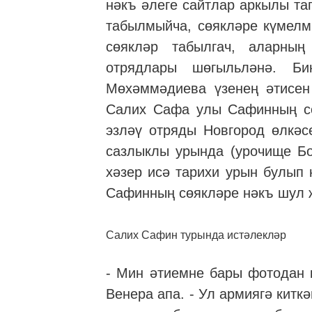
нәкъ әлеге сайтлар аркылы тап
табылмыйча, сөякләре күмелм
сөякләр табылгач, аларны
отрядлары шөгыльләнә. Б
Мөхәммәдиева үзенең әтисен 
Салих Сафа улы Сафинның сө
эзләү отряды Новгород өлкәс
сазлыклы урында (урочище Бо
хәзер исә тарихи урын булып 
Сафинның сөякләре нәкъ шул җ
Салих Сафин турында истәлекләр
- Мин әтиемне бары фотодан к
Венера апа. - Ул армиягә китк