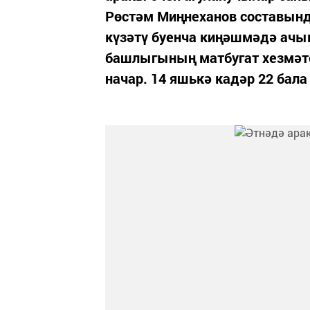
Рөстәм Миңнеханов составынд
күзәтү буенча киңәшмәдә ачык
башлыгының матбугат хезмәте
начар. 14 яшькә кадәр 22 бала 