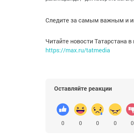
Следите за самым важным и 
Читайте новости Татарстана 
https://max.ru/tatmedia
Оставляйте реакции
0
0
0
0
0