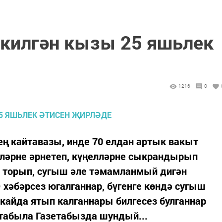
 килгән кызы 25 яшьлек
1216
0
ң кайтавазы, инде 70 елдан артык вакыт
кләрне әрнетеп, күңелләрне сыкрандырып
ә торып, сугыш әле тәмамланмый дигән
 хәбәрсез югалганнар, бүгенге көндә сугыш
кайда ятып калганнары билгесез булганнар
 табыла Газетабызда шундый...