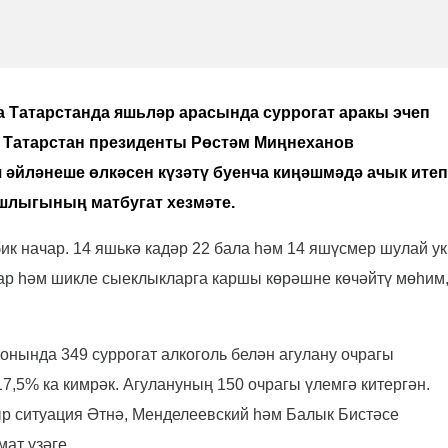
 Татарстанда яшьләр арасында суррогат аракы эчеп
а Татарстан президенты Рөстәм Миңнеханов
 әйләнеше өлкәсен күзәтү буенча киңәшмәдә ачык итеп
ашлыгының матбугат хезмәте.
к начар. 14 яшькә кадәр 22 бала һәм 14 яшүсмер шулай ук
ар һәм шикле сыеклыкларга каршы көрәшне көчәйтү мөһим
онында 349 суррогат алкоголь белән агулану очрагы
а17,5% ка кимрәк. Агулануның 150 очрагы үлемгә китергән.
ыр ситуация Әтнә, Менделеевский һәм Балык Бистәсе
мат үзәге.