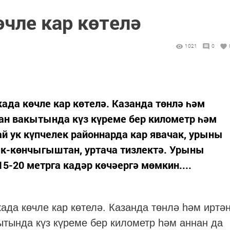
чле кар көтелә
1021
0
када көчле кар көтелә. Казанда төнлә һәм
уран вакытында күз күреме бер километр һәм
ай ук күпчелек районнарда кар явачак, урыны
як-көнчыгыштан, уртача тизлектә. Урыны
5-20 метрга кадәр көчәергә мөмкин....
када көчле кар көтелә. Казанда төнлә һәм иртә
кытында күз күреме бер километр һәм аннан да