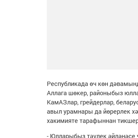
Республикада өч көн дәвамында
Аллага шөкер, районыбыз юлла
КамАЗлар, грейдерлар, белару
авыл урамнары да йөрерлек х
хакимияте тарафыннан тикшер
- Юлларыбыз тәүлек әйләнәсе 