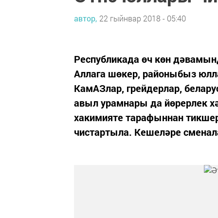
автор,
22 гыйнвар 2018 - 05:40
Республикада өч көн дәвамынд
Аллага шөкер, районыбыз юлла
КамАЗлар, грейдерлар, белару
авыл урамнары да йөрерлек х
хакимияте тарафыннан тикшер
чистартыла. Кешеләре сменала