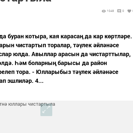
1048
0
а буран котыра, кая карасаң да кар көртләре.
рын чистартып торалар, тәүлек әйләнәсе
слар юлда. Авыллар арасын да чистарттылар,
әлдә. Һәм боларның барысы да район
елеп тора. - Юлларыбыз тәүлек әйләнәсе
п эшлиләр. 4...