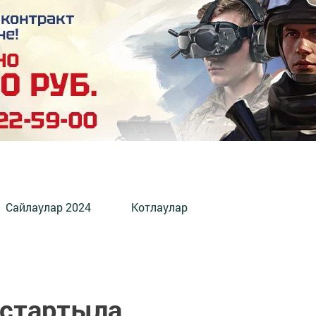
Сайлаулар 2024
Котлаулар
истартыла