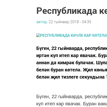
Республикада кө
автор,
22 гыйнвар 2018 - 04:35
Бүген, 22 гыйнварда, республи
иртән күп итеп кар явачак. Б
аннан да кимрәк булачак. Шул
белән буран көтелә. Җил көнь
белән җил тизлеге секундына 1
Бүген, 22 гыйнварда, республи
күп итеп кар явачак. Буран ва