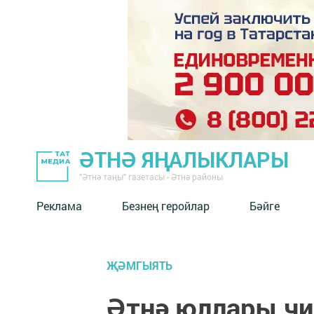
ӘТНӘ ЯҢАЛЫКЛАРЫ
"Әтнә таңы" газетасы - Әтнә районы
Реклама
Безнең геройлар
Бәйге
ҖӘМГЫЯТЬ
Әтнә юллары ч