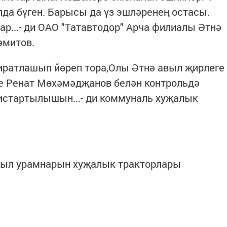
лда бүген. Барысы да үз эшләренең остасы.
ар...- ди ОАО "Татавтодор" Арча филиалы Әтнә
әмитов.
 чиратлашып йөреп тора,Олы Әтнә авыл җирлеге
 Ренат Мөхәмәдҗанов белән контрольдә
истартылышын...- ди коммуналь хуҗалык
выл урамнарын хуҗалык тракторлары