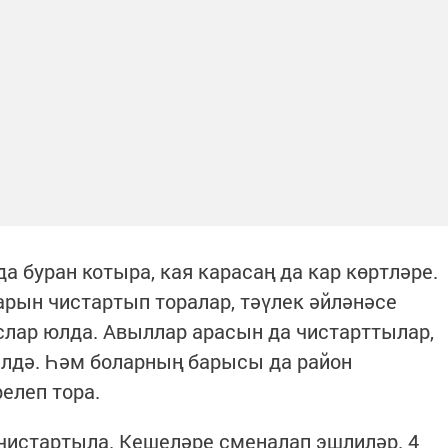
 буран котыра, кая карасаң да кар көртләре.
рын чистартып торалар, тәүлек әйләнәсе
слар юлда. Авыллар арасын да чистарттылар,
әлдә. Һәм боларның барысы да район
елеп тора.
чистартыла. Кешеләре сменалап эшлиләр. 4