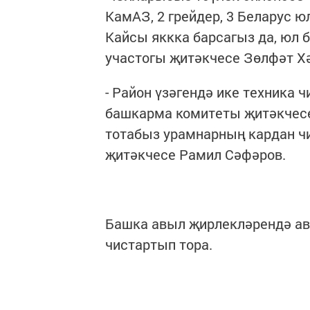
КамАЗ, 2 грейдер, 3 Беларус ю
Кайсы яккка барсагыз да, юл б
участогы җитәкчесе Зөлфәт Х
- Район үзәгендә ике техника
башкарма комитеты җитәкчесе
тотабыз урамнарның кардан ч
җитәкчесе Рамил Сәфәров.
Башка авыл җирлекләрендә а
чистартып тора.