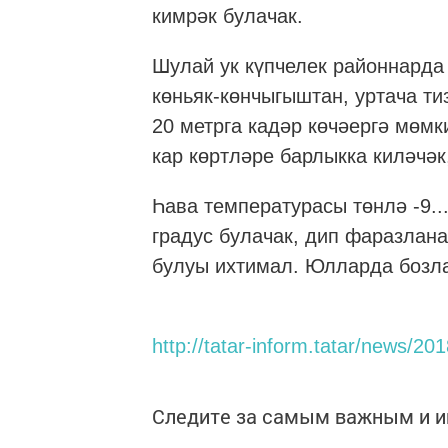
кимрәк булачак.
Шулай ук күпчелек районнарда 
көньяк-көнчыгыштан, уртача ти
20 метрга кадәр көчәергә мөмк
кар көртләре барлыкка киләчәк
Һава температурасы төнлә -9...
градус булачак, дип фаразлана
булуы ихтимал. Юлларда бозла
http://tatar-inform.tatar/news/20
Следите за самым важным и 