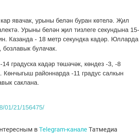
кар явачак, урыны белән буран көтелә. Җил
злектә. Урыны белән җил тизлеге секундына 15
ин. Казанда - 18 метр секундка кадәр. Юлларда
, бозлавык булачак.
-14 градуска кадәр төшәчәк, көндез -3, -8
. Көнчыгыш районнарда -11 градус салкын
вык саклана.
18/01/21/156475/
интересным в
Telegram-канале
Татмедиа