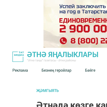
ӘТНӘ ЯҢАЛЫКЛАРЫ
"Әтнә таңы" газетасы - Әтнә районы
Реклама
Безнең геройлар
Бәйге
ҖӘМГЫЯТЬ
Әтнәдә көзге к