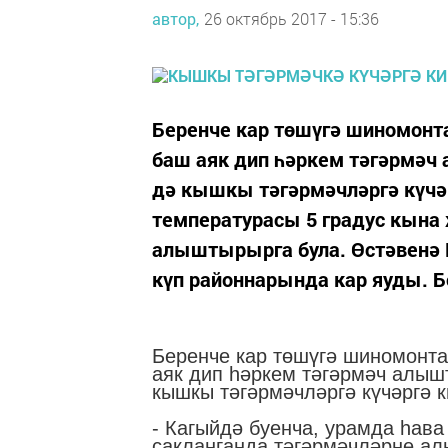
автор,
26 октябрь 2017 - 15:36
Беренче кар төшүгә шиномонт
баш аяк дип һәркем тәгәрмә
дә кышкы тәгәрмәчләргә күчәр
температурасы 5 градус кына
алыштырырга була. Өстәвенә 
күп районнарында кар яуды. Б
Беренче кар төшүгә шиномонта
аяк дип һәркем тәгәрмәч алы
кышкы тәгәрмәчләргә күчәргә к
- Кагыйдә буенча, урамда һав
сакланганда тәгәрмәчләрне ал