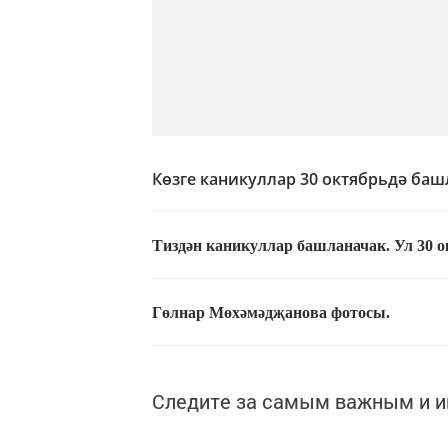
Көзге каникуллар 30 октябрьдә ба
Тиздән каникуллар башланачак. Ул 30 о
Гөлнар Мөхәмәдҗанова фотосы.
Следите за самым важным и 