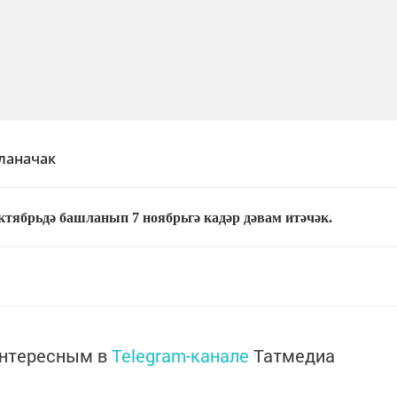
шланачак
ктябрьдә башланып 7 ноябрьгә кадәр дәвам итәчәк.
интересным в
Telegram-канале
Татмедиа