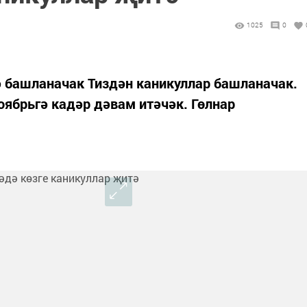
1025
0
ә башланачак Тиздән каникуллар башланачак.
оябрьгә кадәр дәвам итәчәк. Гөлнар