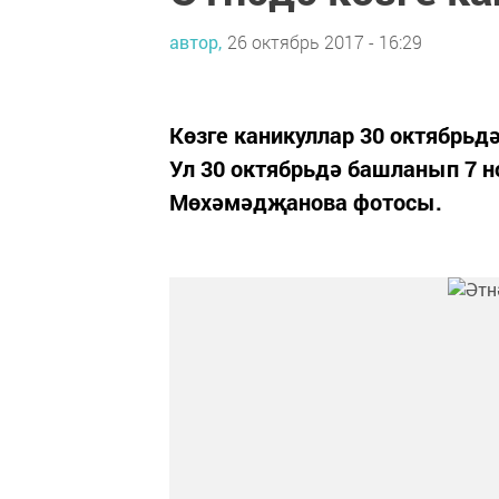
автор,
26 октябрь 2017 - 16:29
Көзге каникуллар 30 октябрьд
Ул 30 октябрьдә башланып 7 н
Мөхәмәдҗанова фотосы.