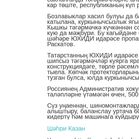
кар төште, республиканың күп 
Бозлавыклар хасил булуы да б
катылана, куркынычсызлык яг
Кышкы тәгәрмәчкә күчкәннән с
кую да мәҗбүри. Бу кагыйдәне 
шәһәре ЮХИДИ идарәсе пропаг
Раскатов.
Татарстанның ЮХИДИ идарәсе 
шипсыз тәгәрмәчләр куярга яр
конструкциядәге, төрле рәсемл
тыела. Көпчәк протекторларын
тузган булса, юлда куркынычс
Россиянең Административ хоку
таләпләрне үтәмәгән өчен, 50
Сүз уңаеннан, шиномонтажлард
алыштыру, баланслау уртача 6
кидертү һәм машинага куйдыру 
Шәһри Казан