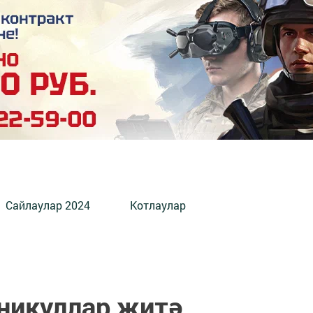
Сайлаулар 2024
Котлаулар
аникуллар җитә