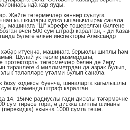
районнарында кар яуды.
ар. Җәйге тәгәрмәчләр көннәр суытуга
ыннан кышкылары күпкә ышанычлырак санала.
оң, машинага "Ш" хәрефе төшерелгән билгене
бозган өчен 500 сум штраф каралган, - ди Каза
анда бүлеге өлкән инспекторы Александр
хәбәр итүенчә, машинага берьюлы шиплы һәм
амый. Шулай ук төрле размердагы,
е протекторлы тәгәрмәчләр белән дә йөрү
ың тирәнлеге 4 миллиметрдан да азрак булып,
ызлык таләпләре үтәлми булып санала.
к бозу кодексы буенча, шиналарга кагылышлы
0 сум күләмендә штраф каралган.
а 14, 15нче радиуслы гади дисклы тәгәрмәчне
00 сум тирәсе тора, ә дискка шиплы шинаны
(перекидка) якынча 1000 сумга төшә.