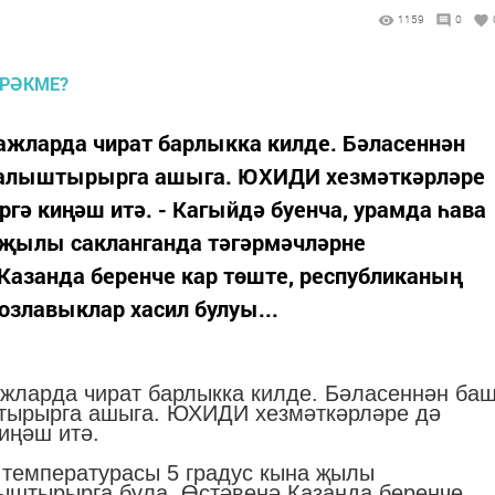
1159
0
ажларда чират барлыкка килде. Бәласеннән
ч алыштырырга ашыга. ЮХИДИ хезмәткәрләре
гә киңәш итә. - Кагыйдә буенча, урамда һава
 җылы сакланганда тәгәрмәчләрне
Казанда беренче кар төште, республиканың
озлавыклар хасил булуы...
жларда чират барлыкка килде. Бәласеннән ба
штырырга ашыга. ЮХИДИ хезмәткәрләре дә
иңәш итә.
а температурасы 5 градус кына җылы
ыштырырга була. Өстәвенә Казанда беренче