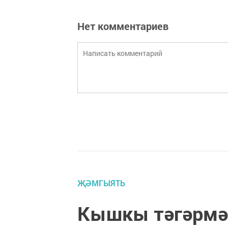
Нет комментариев
ҖӘМГЫЯТЬ
Кышкы тәгәрмәч