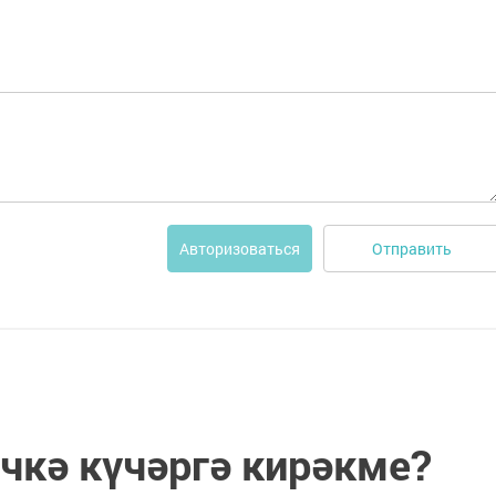
Отправить
Авторизоваться
кә күчәргә кирәкме?