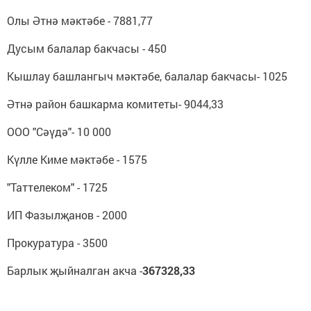
Олы Әтнә мәктәбе - 7881,77
Дусым балалар бакчасы - 450
Кышлау башлангыч мәктәбе, балалар бакчасы- 1025
Әтнә район башкарма комитеты- 9044,33
ООО "Сәүдә"- 10 000
Күлле Киме мәктәбе - 1575
"Таттелеком" - 1725
ИП Фазылҗанов - 2000
Прокуратура - 3500
Барлык җыйналган акча -
367328,33