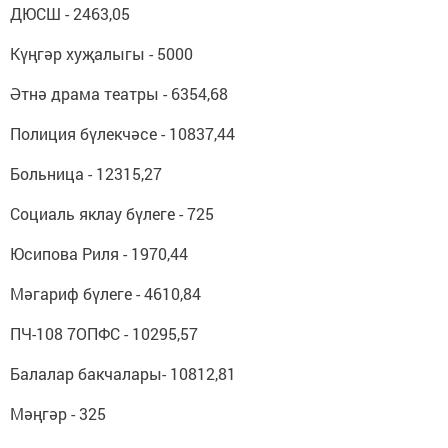
ДЮСШ - 2463,05
Күңгәр хуҗалыгы - 5000
Әтнә драма театры - 6354,68
Полиция бүлекчәсе - 10837,44
Больница - 12315,27
Социаль яклау бүлеге - 725
Юсипова Риля - 1970,44
Мәгариф бүлеге - 4610,84
ПЧ-108 7ОПФС - 10295,57
Балалар бакчалары- 10812,81
Мәңгәр - 325