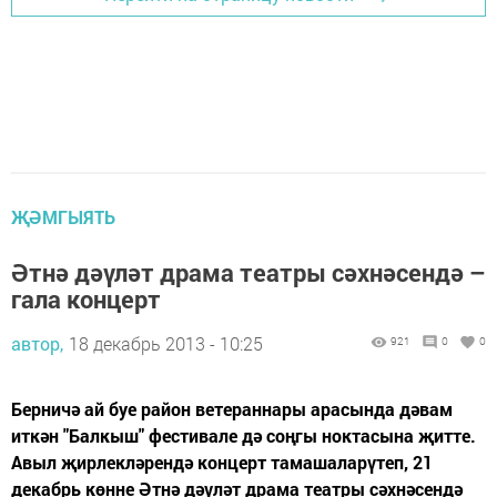
ҖӘМГЫЯТЬ
Әтнә дәүләт драма театры сәхнәсендә –
гала концерт
автор,
18 декабрь 2013 - 10:25
921
0
0
Берничә ай буе район ветераннары арасында дәвам
иткән "Балкыш" фестивале дә соңгы ноктасына җитте.
Авыл җирлекләрендә концерт тамашаларүтеп, 21
декабрь көнне Әтнә дәүләт драма театры сәхнәсендә