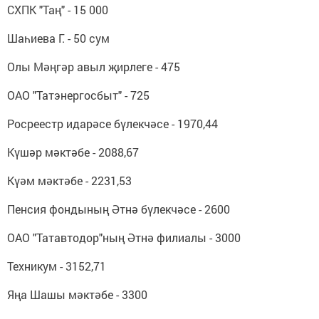
СХПК "Таң" - 15 000
Шаһиева Г. - 50 сум
Олы Мәңгәр авыл җирлеге - 475
ОАО "Татэнергосбыт" - 725
Росреестр идарәсе бүлекчәсе - 1970,44
Күшәр мәктәбе - 2088,67
Күәм мәктәбе - 2231,53
Пенсия фондының Әтнә бүлекчәсе - 2600
ОАО "Татавтодор"ның Әтнә филиалы - 3000
Техникум - 3152,71
Яңа Шашы мәктәбе - 3300