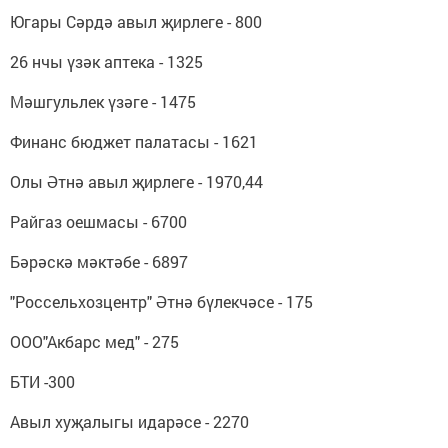
Югары Сәрдә авыл җирлеге - 800
26 нчы үзәк аптека - 1325
Мәшгульлек үзәге - 1475
Финанс бюджет палатасы - 1621
Олы Әтнә авыл җирлеге - 1970,44
Райгаз оешмасы - 6700
Бәрәскә мәктәбе - 6897
"Россельхозцентр" Әтнә бүлекчәсе - 175
ООО"Акбарс мед" - 275
БТИ -300
Авыл хуҗалыгы идарәсе - 2270