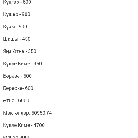
Күңгәр - 600
Күшәр - 900
Күәм - 900
Шашы - 450
Яңа Әтнә - 350
Күлле Киме - 350
Бәрәзә - 500
Бәрәскә- 600
Әтнә - 6000
Мәктәпләр: 50950,74
Күлле Киме - 4700
Күшәр-3000