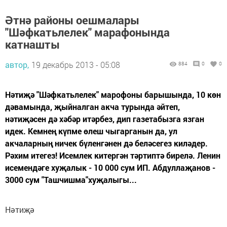
Әтнә районы оешмалары
"Шәфкатьлелек" марафонында
катнашты
автор,
19 декабрь 2013 - 05:08
884
0
0
Нәтиҗә "Шәфкатьлелек" марофоны барышында, 10 көн
дәвамында, җыйналган акча турында әйтеп,
нәтиҗәсен дә хәбәр итәрбез, дип газетабызга язган
идек. Кемнең күпме өлеш чыгарганын да, ул
акчаларның ничек бүленгәнен дә беләсегез киләдер.
Рәхим итегез! Исемлек китергән тәртиптә бирелә. Ленин
исемендәге хуҗалык - 10 000 сум ИП. Абдуллаҗанов -
3000 сум "Ташчишма"хуҗалыгы...
Нәтиҗә