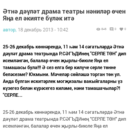
Әтнә дәүләт драма театры нәниләр өчен
Яңа ел әкияте бүләк итә
автор,
18 декабрь 2013 - 10:42
846
0
0
25-26 декабрь көннәрендә, 11 һәм 14 сәгатьләрдә Әтнә
дәүләт драма театрында Р.СӘГЪДИнең "СЕРЛЕ ТӨН" дип
исемләнгән, балалар өчен җырлы-биюле Яңа ел
тамашасы була!!! Ә сез елга бер килүче серле төнне
беләсезме? Юкмыни. Мәчеләр сөйләшә торган төн ул.
Анда булган искитәрлек могҗизалы вакыйгаларны үз
күзегез белән күрәсегез киләме, нәни тамашачылар?!
"СЕРЛЕ...
25-26 декабрь көннәрендә, 11 һәм 14 сәгатьләрдә Әтнә
дәүләт драма театрында Р.СӘГЪДИнең "СЕРЛЕ ТӨН" дип
исемләнгән, балалар өчен җырлы-биюле Яңа ел