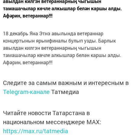
авылдан килгэн ветераннарның чыгышын
тамашачылар көчле алкышлар белән каршы алды.
Афәрин, ветераннар!!!
18 декабрь Яна Этнэ авылында ветераннар
концертынын ярымфиналы булып узды. Барлык
авылдан килгэн ветераннарның чыгышын
тамашачылар көчле алкышлар белән каршы алды.
Афәрин, ветераннар!!!
Следите за самым важным и интересным в
Telegram-канале
Татмедиа
Читайте новости Татарстана в
национальном мессенджере MАХ:
https://max.ru/tatmedia