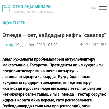
ӘТНӘ ЯҢАЛЫКЛАРЫ
16+
"Әтнә таңы" газетасы - Әтнә районы
ҖӘМГЫЯТЬ
Әтнәдә – сөт, кайдадыр нефть “савалар"
автор,
19 декабрь 2013 - 05:29
1061
0
0
Авыл хуҗалыгы проблемаларын актуальләштерү
максатыннан, Татарстан Президенты авыл хуҗалыгы
предприятиеләре эшчәнлеген яктыртуны
активлаштырырга чакырды. Бу уңайдан, авыл
хуҗалыгы предприятиеләренең төп җитештерү-
икътисади күрсәткечләре нигезендә төзелгән рейтинг
нәтиҗәләре белән танышыгыз. Монда 1 гектар сөрүлек
җиренә карата акча кереме, сату рентабельлеге
(субсидияләрдән тыш һәм процентларда), акча