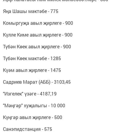
Яңа Шашы мәктәбе - 775
Комыргуҗа авыл җирлеге - 900
Күлле Киме авыл җирлеге - 900
Түбән Көек авыл җирлеге - 900
Түбән Көек мәктәбе - 1285
Күәм авыл җирлеге - 1475
Садриев Марат (АББ) - 3103,45
"Изгелек" үзәге - 4187,19
"Мәңгәр" хуҗалыгы - 10 000
Күңгәр авыл җирлеге - 500
Санэпидстанция - 575