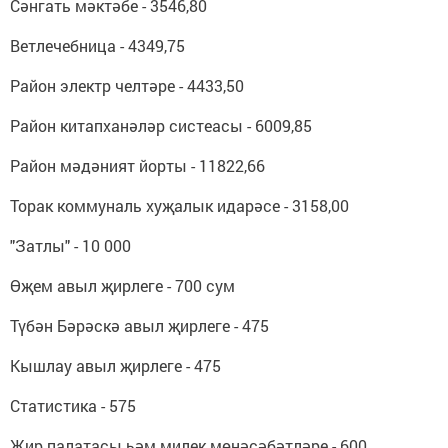
Сәнгать мәктәбе - 3546,80
Ветлечебница - 4349,75
Район электр челтәре - 4433,50
Район китапханәләр систеасы - 6009,85
Район мәдәният йорты - 11822,66
Торак коммуналь хуҗалык идарәсе - 3158,00
"Затлы" - 10 000
Өҗем авыл җирлеге - 700 сум
Түбән Бәрәскә авыл җирлеге - 475
Кышлау авыл җирлеге - 475
Статистика - 575
Җир палатасы һәм милек мөнәсәбәтләре - 600