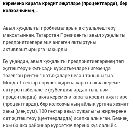
кеременә карата кредит әҗәтләре (процентларда), бер
колхозчының...
Авыл хуҗалыгы проблемаларын актуальләштерү
максатыннан, Татарстан Президенты авыл хуҗалыгы
предприятиеләре эшчәнлеген яктыртуны
активлаштырырга чакырды.
Бу уңайдан, авыл хуҗалыгы предприятиеләренең төп
җитештерү-икътисади күрсәткечләре нигезендә
төзелгән рейтинг нәтиҗәләре белән танышыгыз.
Монда 1 гектар сөрүлек җиренә карата акча кереме,
сату рентабельлеге (субсидияләрдән тыш һәм
процентларда), акча кеременә карата кредит әҗәтләре
(процентларда), бер колхозчының айлык уртача хезмәт
хакы (мең сум), 100 гектар авыл хуҗалыгы җирләренә
сөт җитештерү (центнерларда) исәпкә алынган. Безнең
һәм башка районнар күрсәткечләренә күз салыйк.