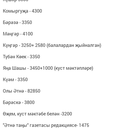
Комыргуҗа - 4300
Бәрәзә - 3350
Мәңгәр - 4100
Күңгәр - 3250+ 2580 (балалардан җыйналган)
Түбән Көек - 3350
Яңа Шашы - 3450+1000 (куст мәктәпләре)
Күәм - 3350
Олы Әтнә - 82850
Бәрәскә - 3800
Өҗем, куст мәктәбе белән -3200
"Әтнә таңы" газетасы редакциясе- 1475