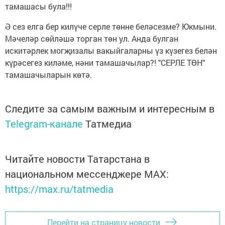
тамашасы була!!!
Ә сез елга бер килүче серле төнне беләсезме? Юкмыни.
Мәчеләр сөйләшә торган төн ул. Анда булган
искитәрлек могҗизалы вакыйгаларны үз күзегез белән
күрәсегез киләме, нәни тамашачылар?! "СЕРЛЕ ТӨН"
тамашачыларын көтә.
Следите за самым важным и интересным в
Telegram-канале
Татмедиа
Читайте новости Татарстана в
национальном мессенджере MАХ:
https://max.ru/tatmedia
Перейти на страницу новости