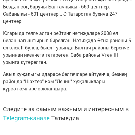
Бездән соң баручы Балтачныкы - 669 центнер,
Сабаныкы - 601 центнер... Ә Татарстан буенча 247
центнер.
Югарыда телгә алган рейтинг нәтиҗәләре 2008 ел
белән чагыштырып бирелгән. Нәтиҗәдә Әтнә районы 5
ел элек II булса, быел I урында.Балтач районы беренче
урыннан икенчегә тәгәрәгән, Саба районы Vтән III
урынга күтәрелгән.
Авыл хуҗалыгы идарәсе белгечләре әйтүенчә, безнең
районда "Шахтер" һәм "Ленин" хуҗалыклары
күрсәткечләре сокландыра.
Следите за самым важным и интересным в
Telegram-канале
Татмедиа