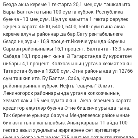
Бездә акча кереме 1 гектарга 20,1 мең сум тәшкил итә.
Бары Балтачта гына 100 сумга күбрәк. Республика
буенча - 13 мең сум. Шул ук вакытта 1 гектар сөрүлек
җиренә карата 4600, 5400, 6400, 6600 сум гына акча
кереме алучы районнар да бар.Сату рентабельлеге
бездә иң зуры - 16,9 процент.Икенче урында баручы
Сарман районыныкы 16,1 процент. Балтачта - 13,9 һәм
Сабада 10,1 процент кына. Ә Татарстанда бу күрсәткеч
нибары 4,1 процент. Колхозчының уртача хезмәт хакы
Татарстан буенча 13200 сум. Әтнә районында ул 12766
сум тәшкил итә. Бу Балтач, Саба, Кукмара
районнарыннан күбрәк. Нефть "савучы" Әлмәт,
Лениногорск районнарында уртача колхозчының
хезмәт хакы 15 мең сумга якын. Акча кеременә карата
кредитор әҗәтләр буенча Әтнә бишенче урында гына.
Тик беренче урында баручы Менделеевск районыннан
бик азга гына калышабыз. Аның каравы 11 айда 100
гектар авыл хуҗалыгы җирләренә сөт җитештерү
буенча безгә җитүче юк: 725 центнер сөт җитештерелде.