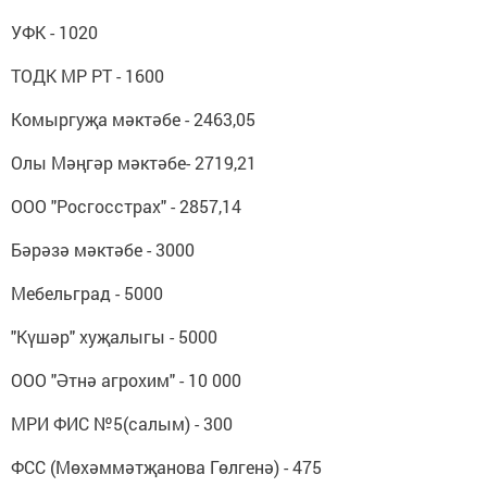
УФК - 1020
ТОДК МР РТ - 1600
Комыргуҗа мәктәбе - 2463,05
Олы Мәңгәр мәктәбе- 2719,21
ООО "Росгосстрах" - 2857,14
Бәрәзә мәктәбе - 3000
Мебельград - 5000
"Күшәр" хуҗалыгы - 5000
ООО "Әтнә агрохим" - 10 000
МРИ ФИС №5(салым) - 300
ФСС (Мөхәммәтҗанова Гөлгенә) - 475