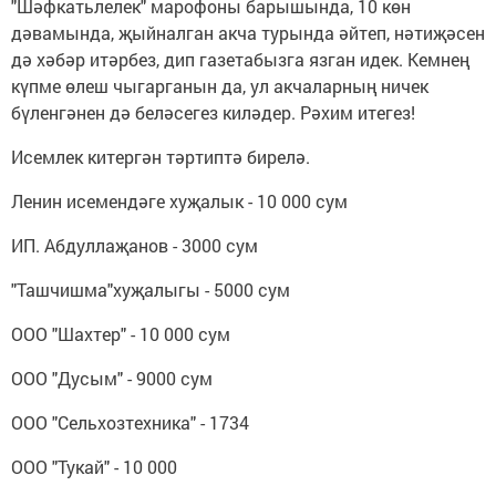
"Шәфкатьлелек" марофоны барышында, 10 көн
дәвамында, җыйналган акча турында әйтеп, нәтиҗәсен
дә хәбәр итәрбез, дип газетабызга язган идек. Кемнең
күпме өлеш чыгарганын да, ул акчаларның ничек
бүленгәнен дә беләсегез киләдер. Рәхим итегез!
Исемлек китергән тәртиптә бирелә.
Ленин исемендәге хуҗалык - 10 000 сум
ИП. Абдуллаҗанов - 3000 сум
"Ташчишма"хуҗалыгы - 5000 сум
ООО "Шахтер" - 10 000 сум
ООО "Дусым" - 9000 сум
ООО "Сельхозтехника" - 1734
ООО "Тукай" - 10 000