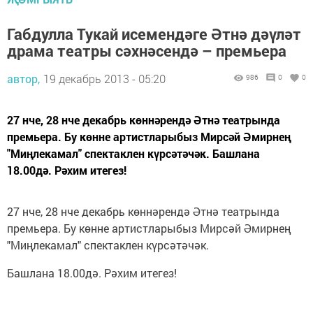
Габдулла Тукай исемендәге Әтнә дәүләт
драма театры сәхнәсендә – премьера
автор,
19 декабрь 2013 - 05:20
986
0
0
27 нче, 28 нче декабрь көннәрендә Әтнә театрында
премьера. Бу көнне артистларыбыз Мирсәй Әмирнең
"Миңлекамал" спектаклен күрсәтәчәк. Башлана
18.00дә. Рәхим итегез!
27 нче, 28 нче декабрь көннәрендә Әтнә театрында
премьера. Бу көнне артистларыбыз Мирсәй Әмирнең
"Миңлекамал" спектаклен күрсәтәчәк.
Башлана 18.00дә. Рәхим итегез!