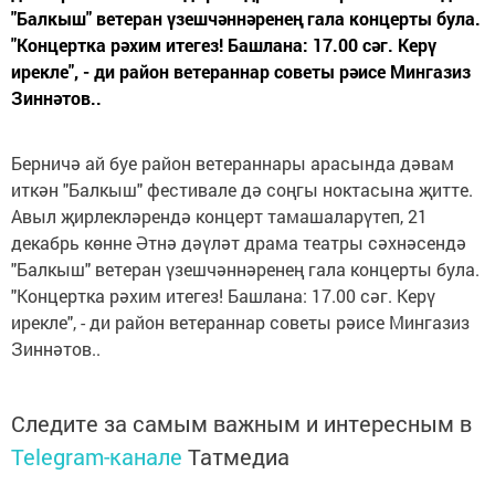
"Балкыш" ветеран үзешчәннәренең гала концерты була.
"Концертка рәхим итегез! Башлана: 17.00 сәг. Керү
ирекле", - ди район ветераннар советы рәисе Мингазиз
Зиннәтов..
Берничә ай буе район ветераннары арасында дәвам
иткән "Балкыш" фестивале дә соңгы ноктасына җитте.
Авыл җирлекләрендә концерт тамашаларүтеп, 21
декабрь көнне Әтнә дәүләт драма театры сәхнәсендә
"Балкыш" ветеран үзешчәннәренең гала концерты була.
"Концертка рәхим итегез! Башлана: 17.00 сәг. Керү
ирекле", - ди район ветераннар советы рәисе Мингазиз
Зиннәтов..
Следите за самым важным и интересным в
Telegram-канале
Татмедиа