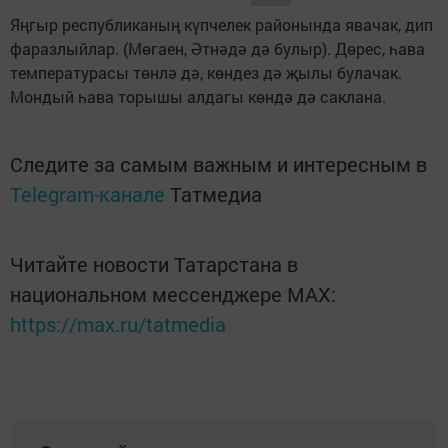
Яңгыр республиканың күпчелек районында явачак, дип
фаразлыйлар. (Мөгаен, Әтнәдә дә булыр). Дөрес, һава
температурасы төнлә дә, көндез дә җылы булачак.
Мондый һава торышы алдагы көндә дә саклана.
Следите за самым важным и интересным в
Telegram-канале
Татмедиа
Читайте новости Татарстана в
национальном мессенджере MАХ:
https://max.ru/tatmedia