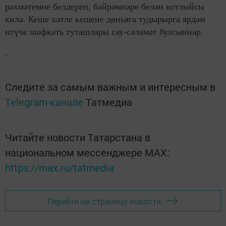
рәхмәтемне белдереп, бәйрәмнәре белән котлыйсы
килә. Кеше хәтле кешене дөньяга тудырырга ярдәм
итүче шәфкать туташлары сау-сәламәт булсыннар.
.
Следите за самым важным и интересным в
Telegram-канале
Татмедиа
Читайте новости Татарстана в
национальном мессенджере MАХ:
https://max.ru/tatmedia
Перейти на страницу новости