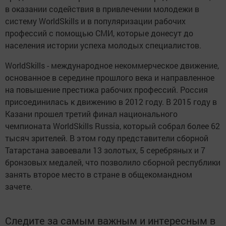
в оказании содействия в привлечении молодежи в
систему WorldSkills и в популяризации рабочих
профессий с помощью СМИ, которые донесут до
населения истории успеха молодых специалистов.
WorldSkills - международное некоммерческое движение,
основанное в середине прошлого века и направленное
на повышение престижа рабочих профессий. Россия
присоединилась к движению в 2012 году. В 2015 году в
Казани прошел третий финал национального
чемпионата WorldSkills Russia, который собрал более 62
тысяч зрителей. В этом году представители сборной
Татарстана завоевали 13 золотых, 5 серебряных и 7
бронзовых медалей, что позволило сборной республики
занять второе место в стране в общекомандном
зачете.
Следите за самым важным и интересным в