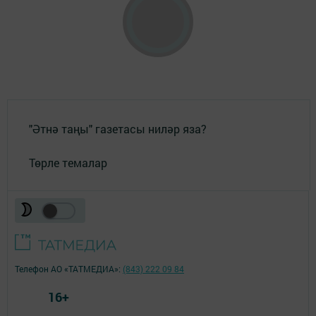
"Әтнә таңы" газетасы ниләр яза?
Төрле темалар
Телефон АО «ТАТМЕДИА»:
(843) 222 09 84
16+