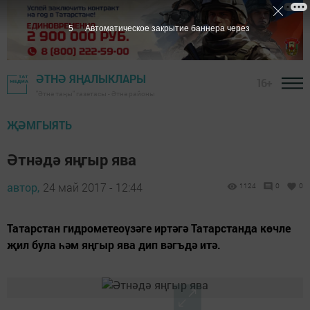
4
Автоматическое закрытие баннера через
ӘТНӘ ЯҢАЛЫКЛАРЫ
16+
"Әтнә таңы" газетасы - Әтнә районы
ҖӘМГЫЯТЬ
Әтнәдә яңгыр ява
автор,
24 май 2017 - 12:44
1124
0
0
Татарстан гидрометеоүзәге иртәгә Татарстанда көчле
җил була һәм яңгыр ява дип вәгъдә итә.