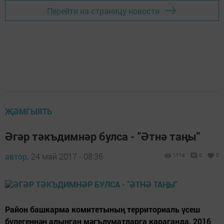
Перейти на страницу новости
ҖӘМГЫЯТЬ
Әгәр тәкъдимнәр булса - "Әтнә таңы"
автор,
24 май 2017 - 08:36
1114
0
0
Район башкарма комитетының территориаль үсеш
бүлегеннән алынган мәгълүматларга караганда, 2016