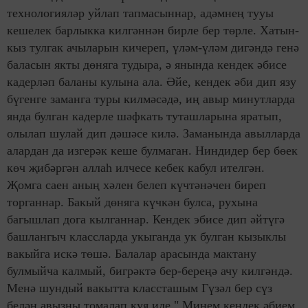
технологияләр уйлап тапмасыннар, адәмнең тууы
кешелек барлыкка килгәннән бирле бер төрле. Хатын-
кыз тулгак ачыларын кичереп, үләм-үләм дигәндә генә
баласын якты дөняга тудыра, ә янында кендек әбисе
кадерләп баланы кулына ала. Әйе, кендек әби дип язу
бүгенге заманга туры килмәсәдә, иң авыр минутларда
янда булган кадерле шәфкать туташларына яратып,
олылап шулай дип дәшәсе килә. Заманында авылларда
алардан да изгерәк кеше булмаган. Ниндидер бер бөек
көч җибәргән аллаһ илчесе кебек кабул ителгән.
Җомга саен аның хәлен белеп күчтәнәчен биреп
торганнар. Бакый дөняга күчкән булса, рухына
багышлап дога кылганнар. Кендек эбисе дип әйтүгә
башлангыч классларда укыганда ук булган кызыклы
вакыйга искә төшә. Балалар арасында мактану
булмыйча калмый, бигрәктә бер-береңә ачу килгәндә.
Менә шундый вакытта классташым Гүзәл бер сүз
белән авызны томалап куя иде " Минем кендек әбием