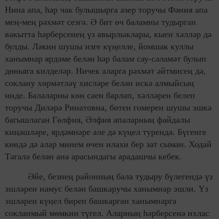
Нина апа, һәр чак булышырга әзер торучы Фәния апа
мең-мең рәхмәт сезгә. Ә бит өч баламны тудырган
вакытта һәрберсенең үз авырлыклары, кыен хәлләр дә
булды. Ләкин шушы изге күңелле, йомшак куллы
ханымнар ярдәме белән һәр балам сау-сәламәт булып
дөньяга килделәр. Ничек аларга рәхмәт әйтмисең дә,
соклану хөрмәтләү хисләре белән искә алмыйсың
инде. Балаларны көн саен барлап, хәлләрен белеп
торучы Диләрә Ринатовна, бөтен гомерен шушы эшкә
багышлаган Гөлфия, Әлфия апаларның файдалы
киңәшләре, ярдәмнәре әле дә күңел турендә. Бүгенге
көндә дә алар минем өчен илахи бер зат сыман. Ходай
Тәгалә белән ана арасындагы арадашчы кебек.
Әйе, безнең районның бала тудыру бүлегендә үз
эшләрен намус белән башкаручы ханымнар эшли. Үз
эшләрен күңел биреп башкарган ханымнарга
сокланмый мөмкин түгел. Аларның һәрберсенә ихлас