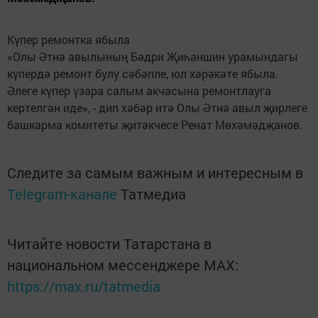
Күпер ремонтка ябыла
«Олы Әтнә авылының Бәдри Җиһаншин урамындагы
күпердә ремонт булу сәбәпле, юл хәрәкәте ябыла.
Әлеге күпер үзара салым акчасына ремонтлауга
кертелгән иде», - дип хәбәр итә Олы Әтнә авыл җирлеге
башкарма комитеты җитәкчесе Ренат Мөхәмәдҗанов.
Следите за самым важным и интересным в
Telegram-канале
Татмедиа
Читайте новости Татарстана в
национальном мессенджере MАХ:
https://max.ru/tatmedia