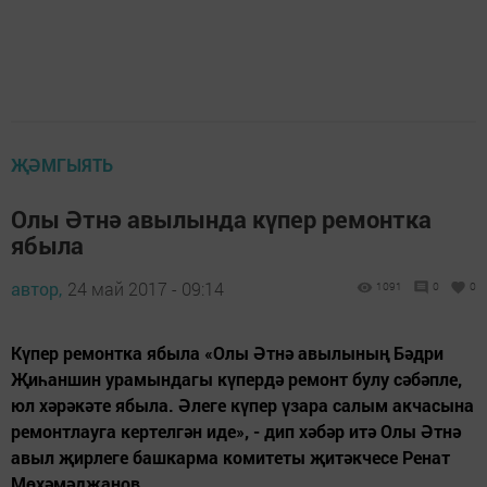
ҖӘМГЫЯТЬ
Олы Әтнә авылында күпер ремонтка
ябыла
автор,
24 май 2017 - 09:14
1091
0
0
Күпер ремонтка ябыла «Олы Әтнә авылының Бәдри
Җиһаншин урамындагы күпердә ремонт булу сәбәпле,
юл хәрәкәте ябыла. Әлеге күпер үзара салым акчасына
ремонтлауга кертелгән иде», - дип хәбәр итә Олы Әтнә
авыл җирлеге башкарма комитеты җитәкчесе Ренат
Мөхәмәдҗанов.