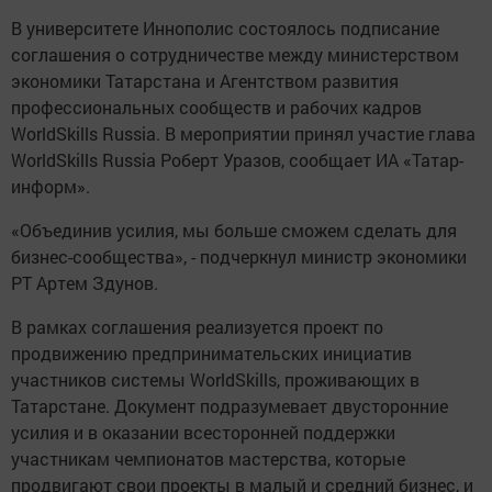
В университете Иннополис состоялось подписание
соглашения о сотрудничестве между министерством
экономики Татарстана и Агентством развития
профессиональных сообществ и рабочих кадров
WorldSkills Russia. В мероприятии принял участие глава
WorldSkills Russia Роберт Уразов, сообщает ИА «Татар-
информ».
«Объединив усилия, мы больше сможем сделать для
бизнес-сообщества», - подчеркнул министр экономики
РТ Артем Здунов.
В рамках соглашения реализуется проект по
продвижению предпринимательских инициатив
участников системы WorldSkills, проживающих в
Татарстане. Документ подразумевает двусторонние
усилия и в оказании всесторонней поддержки
участникам чемпионатов мастерства, которые
продвигают свои проекты в малый и средний бизнес, и