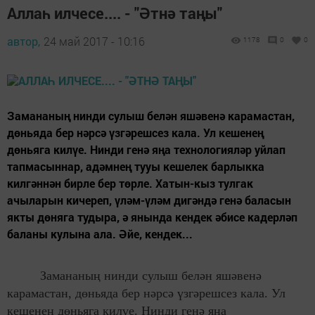
Аллаһ илчесе.... - "Әтнә таңы"
автор,
24 май 2017 - 10:16
1178
0
0
Замананың нинди сулыш белән яшәвенә карамастан,
дөньяда бер нәрсә үзгәрешсез кала. Ул кешенең
дөньяга килүе. Нинди генә яңа технологияләр уйлап
тапмасыннар, адәмнең тууы кешелек барлыкка
килгәннән бирле бер төрле. Хатын-кыз тулгак
ачыларын кичереп, үләм-үләм дигәндә генә баласын
якты дөняга тудыра, ә янында кендек әбисе кадерләп
баланы кулына ала. Әйе, кендек...
Замананың нинди сулыш белән яшәвенә
карамастан, дөньяда бер нәрсә үзгәрешсез кала. Ул
кешенең дөньяга килүе. Нинди генә яңа