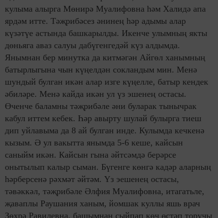
кулыма алырга Мөнирә Муалифовна һәм Халидә апа
ярдәм итте. Тәҗрибәсез әнинең һәр адымы алар
күзәтүе астында башкарылды. Икенче улымның якты
дөн
ь
яга аваз салуы дабүгенгедәй күз алдымда.
Янымнан бер минутка да китмәгән Айгөл ханымның
батырлыгына чын күңелдән сокландым мин. Менә
шундый булган икән алар изге күңелле, батыр кендек
әбиләре. Менә кайда икән ул үз эшенең остасы.
Өченче баламны тәҗрибәле әни буларак тынычрак
кабул иттем кебек. Һәр авырту шулай булырга тиеш
дип уйлавыма да 8 ай булган инде. Кулымда кечкенә
кызым. Ә ул вакытта янымда 5-6 кеше, кайсын
саныйм икән. Кайсын гына әйтсәмдә берәрсе
онытылып калыр сыман. Бүгенге көнгә кадәр аларның
һәрберсенә рәхмәт әйтәм. Үз эешенең остасы,
тәвәккәл, тәҗрибәле Әлфия Муалифовна, итагатьле,
җаваплы Раушания ханым, йомшак куллы яшь врач
Зөхрә Равилевна, башымнан сыйпап көч өстәп торучы