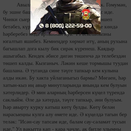
Авылларда инде кендек әбиләредә юк. Гомумән,
бу эшне башкарырдай кешедә табып булмас иде.
Чөнки сыер бозаулаган вакыттада хафага төшеп
бетәбез, күрше - тирәне чакырабыз. Бүгенге көндә
һәрберебез мода артыннан куа. Үз асылыбызны
югалтып яшибез. Кемнеңдер хөрмәт итү, аның рухына
багышлап дога кылу бик сирәк күренеш. Каядыр
ашыгабыз. Кендек әбисе дигән төшенчә дә телебездән
төшеп калды. Кызганыч. Ләкин кеше тормышы туудан
башлана. Ә туганда сине тәүге тапкыр кем кулына
алды икән. Бу хакта уйлаганыгыз бармы? Мөгаен, һәр
хатын-кыз иң авыр минутларында янында кем булуын
хәтерлидер. Ә мин аларның һәрберсен күңел түрендә
саклыйм. Әле дә хәтердә, тәүге тапкыр, әни булуым.
Һәр авырту курку катыш көтү булды. Көтү белән
нарасыеңны кулга алу өмете иде. Ә күңелдә тагын бер
теләк: "Исән-сау тапсам иде, балам сау-сәламәт тусын
иде." Ул вакытта кап - кара чәчле, ак битле улымны