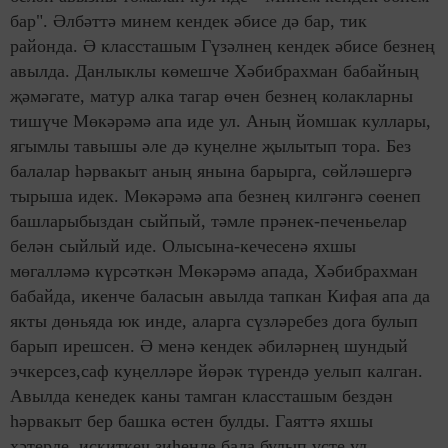
бар". Әлбәттә минем кендек әбисе дә бар, тик
районда. Ә классташым Гүзәлнең кендек әбисе безнең
авылда. Данлыклы көмешче Хәбибрахман бабайның
җәмәгате, матур алка тагар өчен безнең колакларны
тишүче Мөкәрәмә апа иде ул. Аның йомшак куллары,
ягымлы тавышы әле дә куңелне җылытып тора. Без
балалар һәрвакыт аның янына барырга, сөйләшергә
тырыша идек. Мөкәрәмә апа безнең килгәнгә сөенеп
башларыбыздан сыйпый, тәмле прәнек-печеньелар
белән сыйлый иде. Олысына-кечесенә яхшы
мөгалләмә күрсәткән Мөкәрәмә апада, Хәбибрахман
бабайда, икенче баласын авылда тапкан Кифая апа да
якты дөньяда юк инде, аларга сүзләребез дога булып
барып ирешсен. Ә менә кендек әбиләрнең шундый
эчкерсез,саф куңелләре йөрәк түрендә уелып калган.
Авылда кенедек каны тамган классташым бездән
һәрвакыт бер башка өстен булды. Гаяттә яхшы
хәтерле, искиткеч зиһенле бала булып үсте ул.