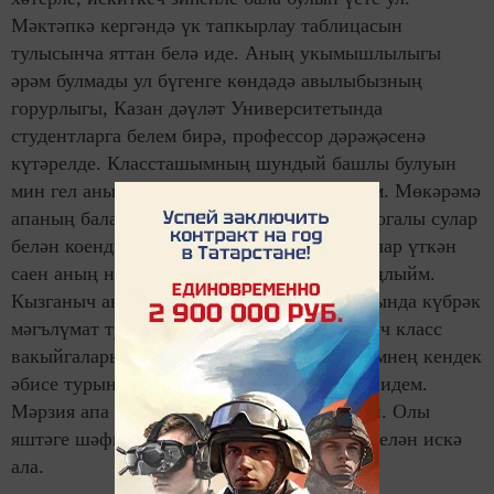
Мәктәпкә кергәндә үк тапкырлау таблицасын
тулысынча яттан белә иде. Аның укымышлылыгы
әрәм булмады ул бүгенге көндәдә авылыбызның
горурлыгы, Казан дәүләт Университетында
студентларга белем бирә, профессор дәрәҗәсенә
күтәрелде. Классташымның шундый башлы булуын
мин гел аның авылда тууына бәйли килдем. Мөкәрәмә
апаның баланы үзе белгән генә шифалы, догалы сулар
белән коендыруы күз алдына килә иде. Еллар үткән
саен аның нинди зур батырлык эшләвен аңлыйм.
Кызганыч авылыбызның кендек әбисе турында күбрәк
мәгълүмат туплап калмаганмын. Башлангыч класс
вакыйгаларыннан соң, мин гел әнидән үземнең кендек
әбисе турында сорашып башын әйләндерә идем.
Мәрзия апа турында әни бик яратып сөйли. Олы
яштәге шәфкать туташын гел изге сүзләр белән искә
ала.