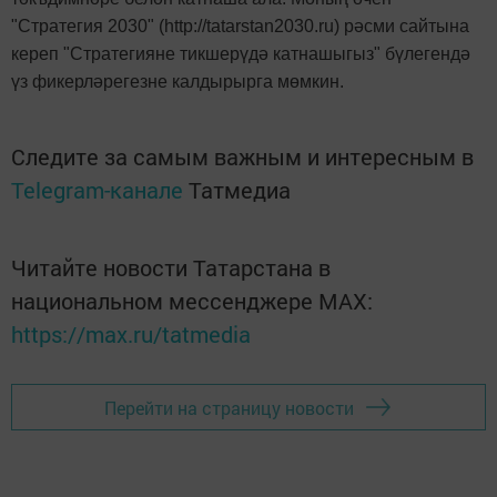
"Стратегия 2030" (
http://tatarstan2030.ru)
рәсми сайтына
кереп "Стратегияне тикшерүдә катнашыгыз" бүлегендә
үз фикерләрегезне калдырырга мөмкин.
Следите за самым важным и интересным в
Telegram-канале
Татмедиа
Читайте новости Татарстана в
национальном мессенджере MАХ:
https://max.ru/tatmedia
Перейти на страницу новости