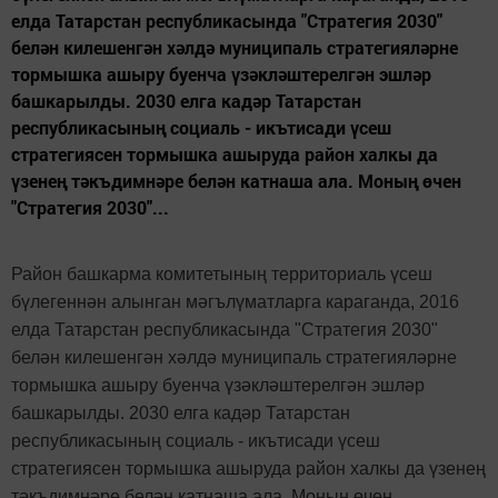
елда Татарстан республикасында "Стратегия 2030"
белән килешенгән хәлдә муниципаль стратегияләрне
тормышка ашыру буенча үзәкләштерелгән эшләр
башкарылды. 2030 елга кадәр Татарстан
республикасының социаль - икътисади үсеш
стратегиясен тормышка ашыруда район халкы да
үзенең тәкъдимнәре белән катнаша ала. Моның өчен
"Стратегия 2030"...
Район башкарма
комитетының территориаль үсеш
бүлегеннән алынган мәгълүматларга караганда, 2016
елда
Татарстан республикасында "Стратегия 2030"
белән килешенгән хәлдә муниципаль стратегияләрне
тормышка ашыру буенча үзәкләштерелгән эшләр
башкарылды. 2030 елга кадәр Татарстан
республикасының социаль - икътисади үсеш
стратегиясен тормышка ашыруда район халкы да үзенең
тәкъдимнәре белән катнаша ала. Моның өчен