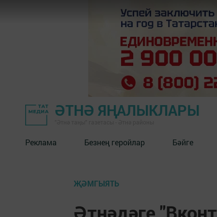
ӘТНӘ ЯҢАЛЫКЛАРЫ
"Әтнә таңы" газетасы - Әтнә районы
Реклама
Безнең геройлар
Бәйге
ҖӘМГЫЯТЬ
Әтнәдәге "Вкон