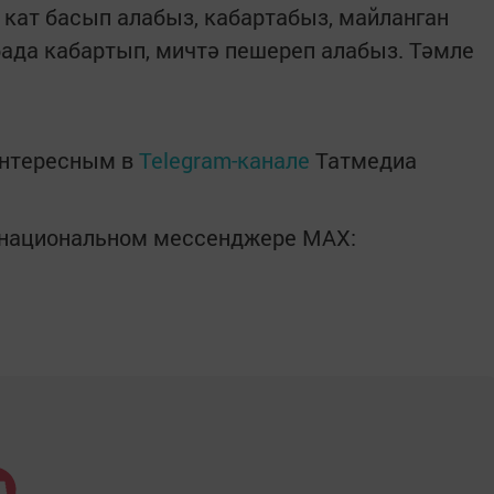
кат басып алабыз, кабартабыз, майланган
ада кабартып, мичтә пешереп алабыз. Тәмле
интересным в
Telegram-канале
Татмедиа
в национальном мессенджере MАХ: