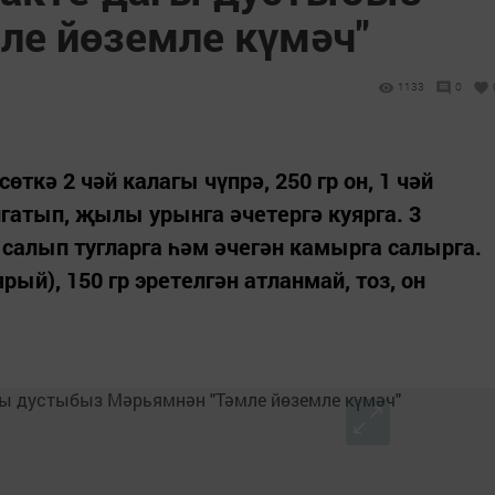
ле йөземле күмәч"
1133
0
кә 2 чәй калагы чүпрә, 250 гр он, 1 чәй
гатып, җылы урынга әчетергә куярга. 3
салып тугларга һәм әчегән камырга салырга.
ярый), 150 гр эретелгән атланмай, тоз, он