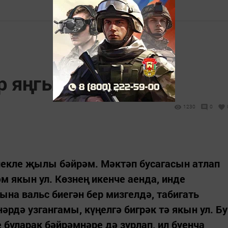
р яңгырый
1230
0
екле җылы бәйрәм. Мәктәп бусагасын атлап
м якын ул. Көзнең икенче аенда, инде
ына вальс биегән бер мизгелдә, табигать
әрдә узгангамы, күңелгә бигрәк тә якын ул. Бу
 буларак бәйрәмнәре дә зурлап, ил буенча