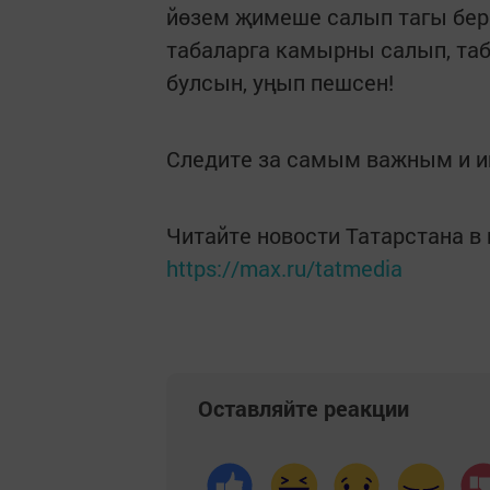
йөзем җимеше салып тагы бер 
табаларга камырны салып, таб
булсын, уңып пешсен!
Следите за самым важным и 
Читайте новости Татарстана 
https://max.ru/tatmedia
Оставляйте реакции