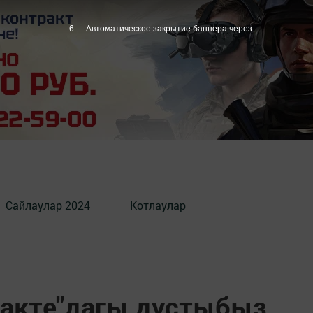
5
Автоматическое закрытие баннера через
Сайлаулар 2024
Котлаулар
такте"дагы дустыбыз