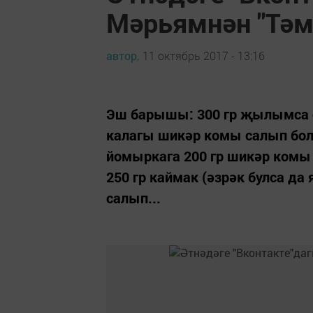
Мәрьямнән "Тәм
автор,
11 октябрь 2017 - 13:16
Эш барышы: 300 гр җылымса сөт
калагы шикәр комы салып бол
йомыркага 200 гр шикәр комы 
250 гр каймак (әзрәк булса да 
салып...