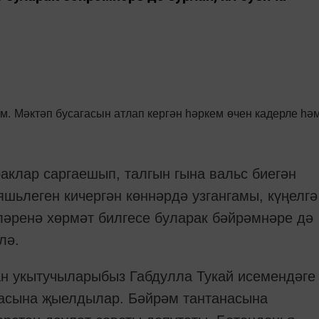
м.
М
әктәп бусагасын атлап кергән һәркем
өчен кадерле һә
аклар саргаешып, талгын гына вальс биегән
 яшьлеген кичергән көннәрдә узгангамы, күңелгә
яләренә хөрмәт билгесе буларак бәйрәмнәре дә
лә.
н укытучыларыбыз Габдулла Тукай исемендәге
насына җыелдылар. Бәйрәм тантанасына