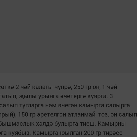
кә 2 чәй калагы чүпрә, 250 гр он, 1 чәй
атып, җылы урынга әчетергә куярга. 3
салып тугларга һәм әчегән камырга салырга.
ярый), 150 гр эретелгән атланмай, тоз, он салып
ябышмаслык хәлдә булырга тиеш. Камырны
а куябыз. Камырга юылган 200 гр тирәсе