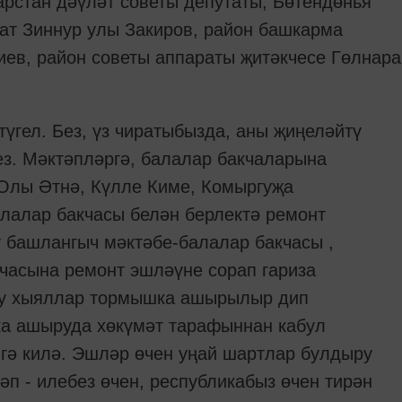
арстан дәүләт советы депутаты, Бөтендөнья
нат Зиннур улы Закиров, район башкарма
иев, район советы аппараты җитәкчесе Гөлнара
үгел. Без, үз чиратыбызда, аны җиңеләйтү
ез. Мәктәпләргә, балалар бакчаларына
Олы Әтнә, Күлле Киме, Комыргуҗа
лалар бакчасы белән берлектә ремонт
 башлангыч мәктәбе-балалар бакчасы ,
кчасына ремонт эшләүне сорап гариза
 бу хыяллар тормышка ашырылыр дип
а ашыруда хөкүмәт тарафыннан кабул
гә килә. Эшләр өчен уңай шартлар булдыру
ләп - илебез өчен, республикабыз өчен тирән