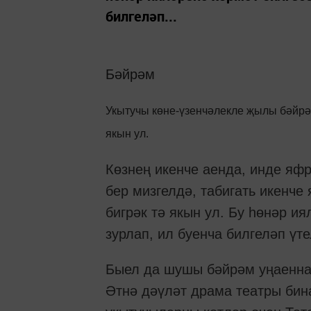
билгеләп...
Бәйрәм
Укытучы көне-үзенчәлекле җылы бәйрә
якын ул.
Көзнең икенче аенда, инде яфр
бер мизгелдә, табигать икенче
бигрәк тә якын ул. Бу һөнәр и
зурлап, ил буенча билгеләп үте
Быел да шушы бәйрәм уңаенна
Әтнә дәүләт драма театры би