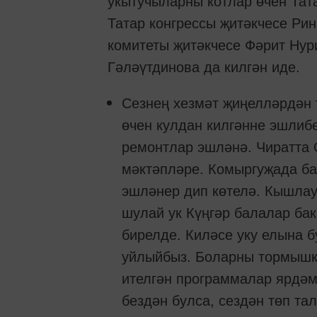
укытучыларны котлар өчен Тат
Татар конгрессы җитәкчесе Ри
комитеты җитәкчесе Фәрит Нур
Гәләүтдинова да килгән иде.
Сезнең хезмәт җиңелләрдән т
өчен кулдан килгәнне эшлиб
ремонтлар эшләнә. Чиратта 
мәктәпләре. Комыргуҗада ба
эшләнер дип көтелә. Кышлау
шулай ук Күңгәр балалар ба
бирелде. Киләсе уку елына
уйлыйбыз. Боларны тормышк
ителгән программалар ярдәм
бездән булса, сездән төп та