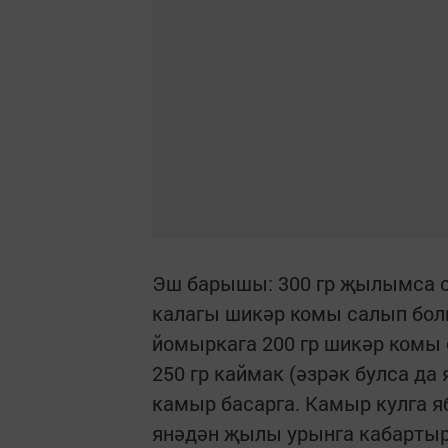
Эш барышы: 300 гр җылымса сөт
калагы шикәр комы салып болг
йомыркага 200 гр шикәр комы 
250 гр каймак (әзрәк булса да 
камыр басарга. Камыр кулга 
янәдән җылы урынга кабартырг