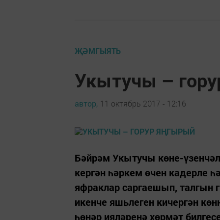
ҖӘМГЫЯТЬ
Укытучы – гору
автор,
11 октябрь 2017 - 12:16
Бәйрәм Укытучы көне-үзенчәл
кергән һәркем өчен кадерле һә
яфраклар саргаешып, талгын г
икенче яшьлеген кичергән көнн
һөнәр ияләренә хөрмәт билгесе