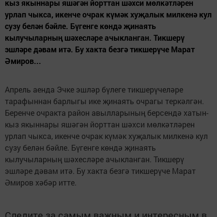
кыз якыннары яшәгән йорттан шәхси мөлкәтләрен
урлап чыкса, икенче очрак күмәк хуҗалык милкенә кул
сузу белән бәйле. Бүгенге көндә җинаять
кылучыларның шәхесләре ачыкланган. Тикшерү
эшләре дәвам итә. Бу хакта безгә тикшерүче Марат
Әмиров...
Апрель аенда Эчке эшләр бүлеге тикшерүчеләре
тарафыннан барлыгы ике җинаять очрагы теркәлгән.
Беренче очракта район авылларының берсендә хатын-
кыз якыннары яшәгән йорттан шәхси мөлкәтләрен
урлап чыкса, икенче очрак күмәк хуҗалык милкенә кул
сузу белән бәйле. Бүгенге көндә җинаять
кылучыларның шәхесләре ачыкланган. Тикшерү
эшләре дәвам итә. Бу хакта безгә тикшерүче Марат
Әмиров хәбәр итте.
Следите за самым важным и интересным в