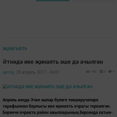
ҖӘМГЫЯТЬ
Әтнәдә ике җинаять эше дә ачылган
автор,
29 апрель 2017 - 04:01
1062
0
0
Апрель аенда Эчке эшләр бүлеге тикшерүчеләре
тарафыннан барлыгы ике җинаять очрагы теркәлгән.
Беренче очракта район авылларының берсендә хатын-