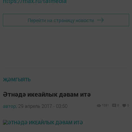
https://max.ru/tatmedia
Перейти на страницу новости
ҖӘМГЫЯТЬ
Әтнәдә икеайлык дәвам итә
автор,
29 апрель 2017 - 03:50
1031
0
0