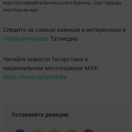
күрсәтү һәркайсыбызның изге бурычы. Шул турыда
онытмасак иде.
Следите за самым важным и интересным в
Telegram-канале
Татмедиа
Читайте новости Татарстана в
национальном мессенджере MАХ:
https://max.ru/tatmedia
Оставляйте реакции