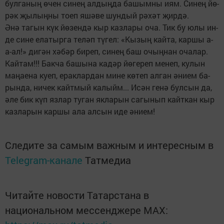
бул­га­ның өчен синең алдыңда башымны иям. Си­нең йө­
рәк җылыңны тоеп яшәве шундый рәхәт җир­­дә.
Әнә тагын күк йөзендә кыр казлары оча. Тик бу юлы ин­­
де сине елатырга теләп түгел: «Кызың кайта, кар­­­шы а-
а-ал!» дигән хәбәр биреп, синең баш очыңнан оча­­лар.
Кай­­там!!! Бакча башына кадәр йөгереп менеп, ку­лын
ма­ңаена куеп, ераклардан мине көтеп алган әни­ем ба­­
рында, ничек кайтмый калыйм... Исән генә бул­сын да,
әле бик күп язлар туган якларын сагынып кайт­кан кыр
казларын каршы ала алсын иде әнием!
Следите за самым важным и интересным в
Telegram-канале
Татмедиа
Читайте новости Татарстана в
национальном мессенджере MАХ: