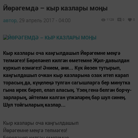
Йөрәгемдә – кыр казлары моңы
автор,
29 апрель 2017 - 04:00
1129
0
0
Кыр казлары оча каңгылдашып Йөрәгемне меңгә
телмәгез! Бөреләнеп килгән өметемне Җил-давылдан
куркып өзмәгез! Әнием, әни... Күк йөзен тутырып,
каңгылдашып очкан кыр казларына озак итеп карап
торасың да, күңелеңә тулган сагышларга бер минутка
гына ирек биреп, елап аласың. Үзең генә белгән борчу-
зарларың, әйтелми калган үпкәләрең бар шул синең.
Шул тойгыларың каз­лар...
Кыр казлары оча каңгылдашып
Йөрәгемне меңгә телмәгез!
Бөреләнеп килгән өметемне