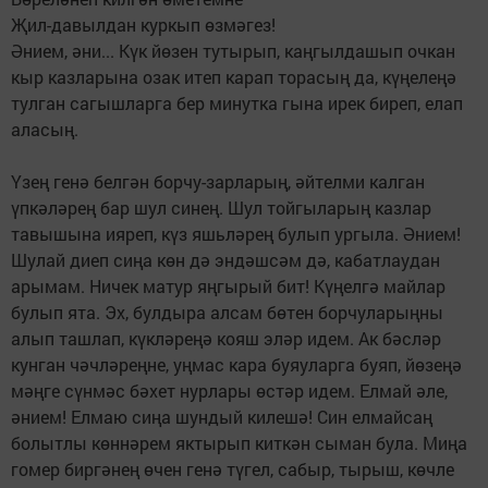
Җил-давылдан куркып өзмәгез!
Әнием, әни... Күк йөзен тутырып, каңгылдашып очкан
кыр казларына озак итеп карап торасың да, күңелеңә
тулган сагышларга бер минутка гына ирек биреп, елап
аласың.
Үзең генә белгән борчу-зарларың, әйтелми калган
үпкәләрең бар шул синең. Шул тойгыларың каз­лар
тавышына ияреп, күз яшьләрең булып ургы­ла. Әнием!
Шулай диеп сиңа көн дә эндәшсәм дә, ка­батлаудан
арымам. Ничек матур яңгырый бит! Кү­ңелгә майлар
булып ята. Эх, булдыра алсам бөтен борчуларыңны
алып ташлап, күкләреңә кояш эләр идем. Ак бәсләр
кунган чәчләреңне, уңмас кара буяуларга буяп, йөзеңә
мәңге сүнмәс бәхет нурла­ры өстәр идем. Елмай әле,
әнием! Елмаю сиңа шундый килешә! Син елмайсаң
болытлы көннәрем як­тырып киткән сыман була. Миңа
гомер биргә­нең өчен генә түгел, сабыр, тырыш, көчле