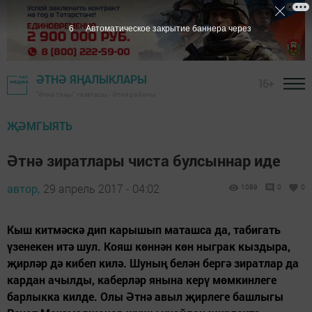
5
Автоматическое закрытие баннера через
ӘТНӘ ЯҢАЛЫКЛАРЫ
16+
"Әтнә таңы" газетасы - Әтнә районы
ҖӘМГЫЯТЬ
Әтнә зиратлары чиста булсыннар иде
автор,
29 апрель 2017 - 04:02
1089
0
0
Кыш китмәскә дип карышып маташса да, табигать
үзенекен итә шул. Кояш көннән көн ныграк кыздыра,
җирләр дә кибеп килә. Шуның белән бергә зиратлар да
кардан ачылды, каберләр янына керү мөмкинлеге
барлыкка килде. Олы Әтнә авыл җирлеге башлыгы