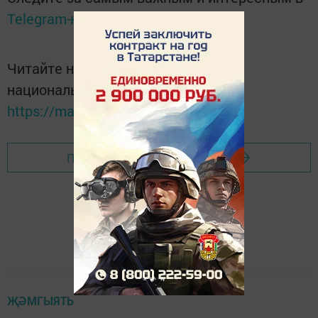
Telegram-канале
Татмедиа
Читайте новости Татарстана в
национальном мессенджере MАХ:
https://max.ru/tatmedia
Перейти на страницу новости
ҖӘМГЫЯТЬ