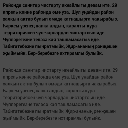
Районда санитар чистарту икеайлыгы дәвам итә. 29
апрель көнне районда өмә уза. Шул уңайдан район
халкын актив булып өмәдә катнашырга чакырабыз.
Һәркем үзенең капка алдын, каралты-кура
территориясен чүп-чарлардан чистартсын иде.
Чүпләрегезне теләсә кая ташламасагыз иде.
Табигатебезне пычратмыйк, Җир-ананың рәнҗешен
җыймыйк. Бер-беребезгә ихтирамлы булыйк.
Районда санитар чистарту икеайлыгы дәвам итә. 29
апрель көнне районда өмә уза. Шул уңайдан район
халкын актив булып өмәдә катнашырга чакырабыз.
Һәркем үзенең капка алдын, каралты-кура
территориясен чүп-чарлардан чистартсын иде.
Чүпләрегезне теләсә кая ташламасагыз иде.
Табигатебезне пычратмыйк, Җир-ананың рәнҗешен
җыймыйк. Бер-беребезгә ихтирамлы булыйк.