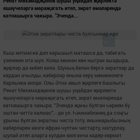
Ренат Мөхәмәдҗанов шушы уңайдан җирлектә
яшәүчеләргә мөрәҗәгать итеп, зират өмәләрендә
катнашырга чакыра. "Эчендә...
Кыш китмәскә дип карышып маташса да, табигать
үзенекен итә шул. Кояш көннән көн ныграк кыздыра,
җирләр дә кибеп килә. Шуның белән бергә зиратлар да
кардан ачылды, каберләр янына керү мөмкинлеге
барлыкка килде. Олы Әтнә авыл җирлеге башлыгы
Ренат Мөхәмәдҗанов шушы уңайдан җирлектә
яшәүчеләргә мөрәҗәгать итеп, зират өмәләрендә
катнашырга чакыра. "Эчендә җаны булган һәркем бу
эштән читтә калмас", - ди ул. Һәммәбезнең дә соңгы
урыны булган зиратны чиста тоту, якыннарыбызның
каберләрен көзге яфрак-чүптән чистарту, матурлау,
шулай итеп аларга кулдан килгәнчә кадер-хөрмәт