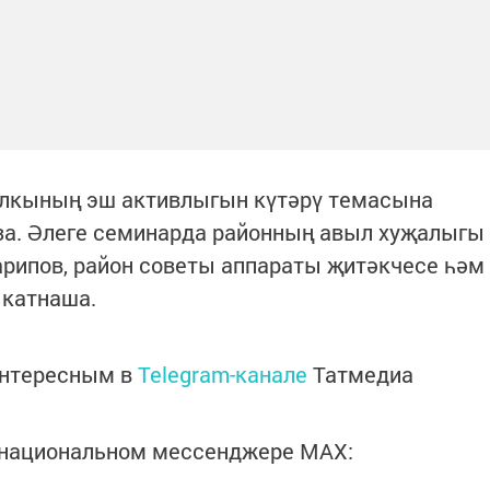
алкының эш активлыгын күтәрү темасына
за. Әлеге семинарда районның авыл хуҗалыгы
рипов, район советы аппараты җитәкчесе һәм
катнаша.
интересным в
Telegram-канале
Татмедиа
в национальном мессенджере MАХ: