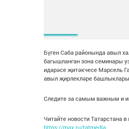
Бүген Саба районында авыл х
багышланган зона семинары у
идарәсе җитәкчесе Марсель Га
авыл җирлекләре башлыклары
Следите за самым важным и 
Читайте новости Татарстана 
https://max.ru/tatmedia