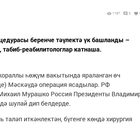
1197
0
цедурасы беренче тәүлектә үк башланды –
, табиб-реабилитологлар катнаша.
 кораллы һөҗүм вакытында яраланган өч
иде) Мәскәүдә операция ясадылар. РФ
 Михаил Мурашко Россия Президенты Владими
ә шулай дип белдерде.
 таләп иткәнлектән, бүгенге көндә хирургия