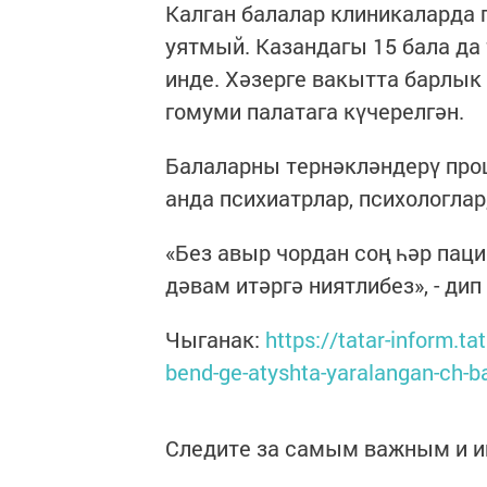
Калган балалар клиникаларда 
уятмый. Казандагы 15 бала да 
инде. Хәзерге вакытта барлык
гомуми палатага күчерелгән.
Балаларны тернәкләндерү про
анда психиатрлар, психологлар
«Без авыр чордан соң һәр пац
дәвам итәргә ниятлибез», - ди
Чыганак:
https://tatar-inform.t
bend-ge-atyshta-yaralangan-ch-b
Следите за самым важным и 