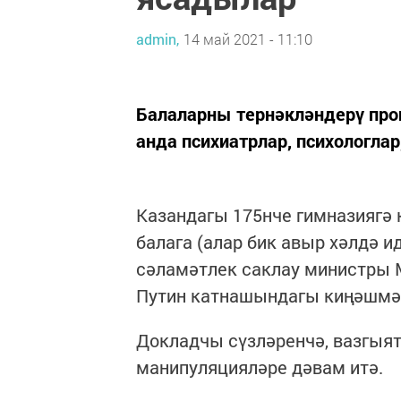
admin,
14 май 2021 - 11:10
Балаларны тернәкләндерү про
анда психиатрлар, психологлар
Казандагы 175нче гимназиягә
балага (алар бик авыр хәлдә 
сәламәтлек саклау министры
Путин катнашындагы киңәшмәд
Докладчы сүзләренчә, вазгыять
манипуляцияләре дәвам итә.