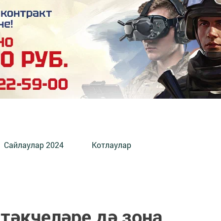
Сайлаулар 2024
Котлаулар
тәкчеләре дә зона