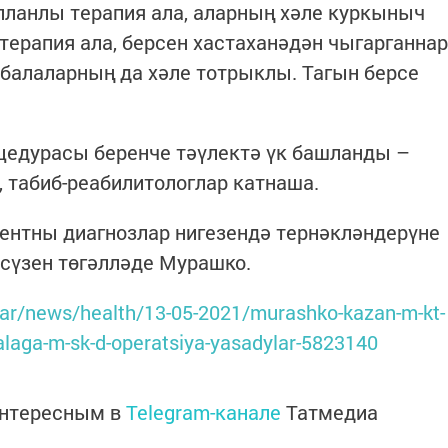
планлы терапия ала, аларның хәле куркыныч
терапия ала, берсен хастаханәдән чыгарганнар
 балаларның да хәле тотрыклы. Тагын берсе
цедурасы беренче тәүлектә үк башланды –
, табиб-реабилитологлар катнаша.
иентны диагнозлар нигезендә тернәкләндерүне
п сүзен төгәлләде Мурашко.
atar/news/health/13-05-2021/murashko-kazan-m-kt-
alaga-m-sk-d-operatsiya-yasadylar-5823140
интересным в
Telegram-канале
Татмедиа