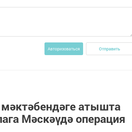
Отправить
Авторизоваться
 мәктәбендәге атышта
лага Мәскәүдә операция