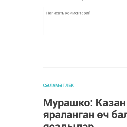
СӘЛАМӘТЛЕК
Мурашко: Казан
яраланган өч ба
ясадылар