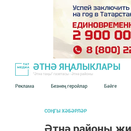
ӘТНӘ ЯҢАЛЫКЛАРЫ
"Әтнә таңы" газетасы - Әтнә районы
Реклама
Безнең геройлар
Бәйге
СОҢГЫ ХӘБӘРЛӘР
Әтнә районы җи