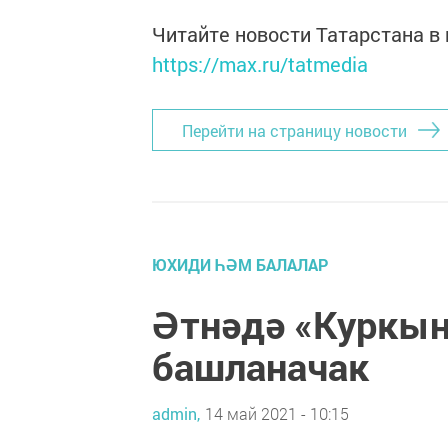
Читайте новости Татарстана 
https://max.ru/tatmedia
Перейти на страницу новости
ЮХИДИ ҺӘМ БАЛАЛАР
Әтнәдә «Куркы
башланачак
admin,
14 май 2021 - 10:15