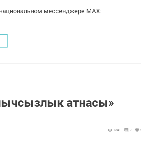
в национальном мессенджере MАХ:
нычсызлык атнасы»
1201
0