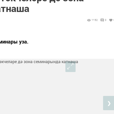
атнаша
1152
0
минары уза.
❯