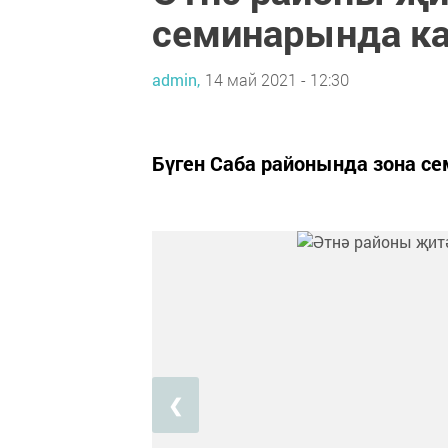
семинарында к
admin,
14 май 2021 - 12:30
Бүген Саба районында зона се
❮