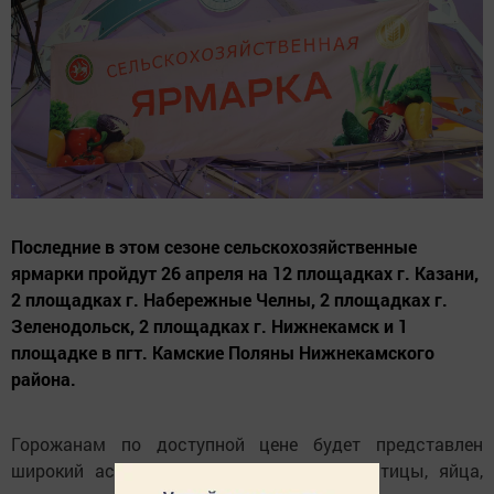
Последние в этом сезоне сельскохозяйственные
ярмарки пройдут 26 апреля на 12 площадках г. Казани,
2 площадках г. Набережные Челны, 2 площадках г.
Зеленодольск, 2 площадках г. Нижнекамск и 1
площадке в пгт. Камские Поляны Нижнекамского
района.
Горожанам по доступной цене будет представлен
широкий ассортимент продуктов: мясо птицы, яйца,