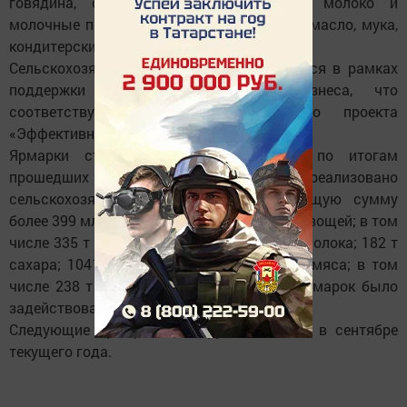
говядина, свинина, картофель, овощи, молоко и
молочные продукты, сахар, подсолнечное масло, мука,
кондитерские изделия.
Сельскохозяйственные ярмарки проводятся в рамках
поддержки малого и среднего бизнеса, что
соответствует задачам национального проекта
«Эффективная и конкурентная экономика».
Ярмарки стартовали с 15 марта, и по итогам
прошедших 6-и ярмарочных недель реализовано
сельскохозяйственной продукции на общую сумму
более 399 млн. рублей; из которых 587,6 т овощей; в том
числе 335 т картофеля; 115 т разливного молока; 182 т
сахара; 1041 тыс. шт куриных яиц; 470 т мяса; в том
числе 238 т говядины. Для проведения ярмарок было
задействовано 4 729 единиц транспорта.
Следующие ярмарки планируется начать в сентябре
текущего года.