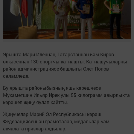
Ярышта Мари Иленнән, Татарстаннан һәм Киров
өлкәсеннән 130 спортчы катнашты. Катнашучыларны
район администрациясе башлыгы Олег Попов
сәламләде.
Бу ярышта районыбызның яшь көрәшчесе
Мухаметшин Ильяр Ирек улы 55 килограмм авырлыкта
көрәшеп җиңү яулап кайтты.
Җиңүчеләр Марий Эл Республикасы көрәш
Федерациясеннән грамоталар, медальләр һәм
акчалата призлар алдылар.