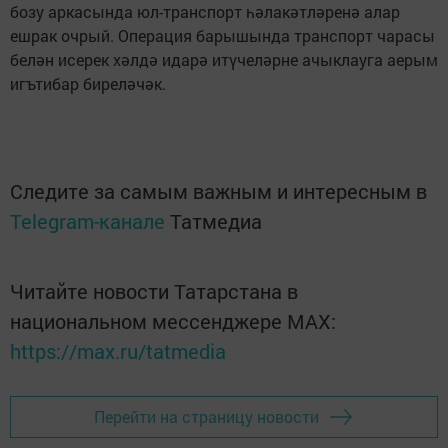
бозу аркасында юл-транспорт һәлакәтләренә алар
ешрак очрый. Операция барышында транспорт чарасы
белән исерек хәлдә идарә итүчеләрне ачыклауга аерым
игътибар биреләчәк.
Следите за самым важным и интересным в
Telegram-канале
Татмедиа
Читайте новости Татарстана в
национальном мессенджере MАХ:
https://max.ru/tatmedia
Перейти на страницу новости