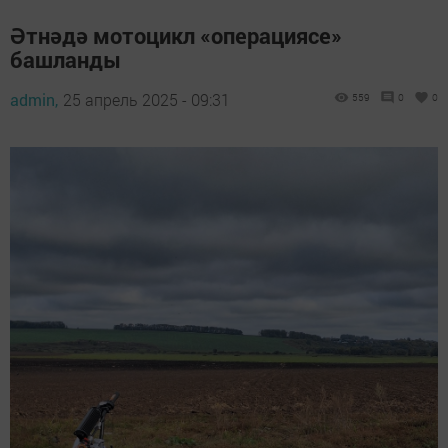
Әтнәдә мотоцикл «операциясе»
башланды
admin,
25 апрель 2025 - 09:31
559
0
0