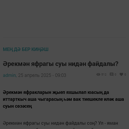
МЕҢ ДӘ БЕР КИҢӘШ
Әрекмән яфрагы суы нидән файдалы?
admin,
25 апрель 2025 - 09:03
512
0
0
Әрекмән яфракларын җыеп яхшылап юасың да
иттарткыч аша чыгарасың һәм вак тиешекле иләк аша
суын сөзәсең
Әрекмән яфрагы суы нидән файдалы соң? Ул - яман