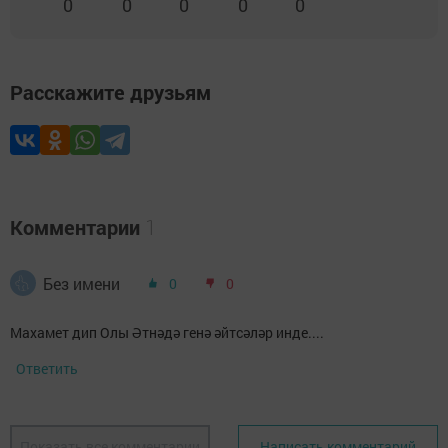
0
0
0
0
0
Расскажите друзьям
Комментарии
1
Без имени
0
0
Махамет дип Олы Әтнәдә генә әйтсәләр инде....
Ответить
Показать все комментарии
Написать комментарий