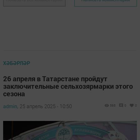
ХӘБӘРЛӘР
26 апреля в Татарстане пройдут
заключительные сельхозярмарки этого
сезона
admin,
25 апрель 2025 - 10:50
565
0
0