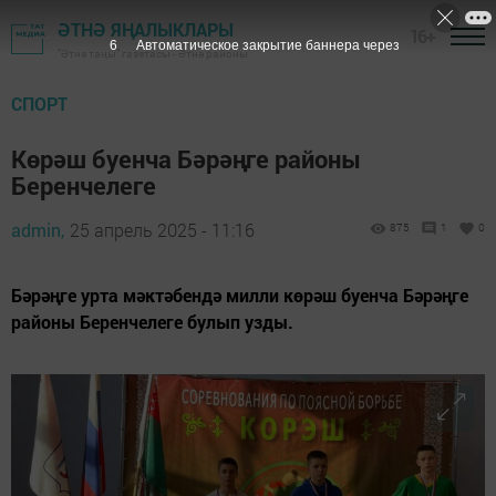
ӘТНӘ ЯҢАЛЫКЛАРЫ
16+
5
Автоматическое закрытие баннера через
"Әтнә таңы" газетасы - Әтнә районы
СПОРТ
Көрәш буенча Бәрәңге районы
Беренчелеге
admin,
25 апрель 2025 - 11:16
875
1
0
Бәрәңге урта мәктәбендә милли көрәш буенча Бәрәңге
районы Беренчелеге булып узды.