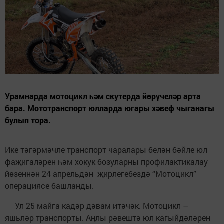
Урамнарда мотоцикл һәм скутерда йөрүчеләр арта
бара. Мототранспорт юлларда югары хәвеф чыганагы
булып тора.
Ике тәгәрмәчле транспорт чаралары белән бәйле юл
фаҗигаләрен һәм хокук бозуларны профилактикалау
йөзеннән 24 апрельдән җирлегебездә “Мотоцикл”
операциясе башланды.
Ул 25 майга кадәр дәвам итәчәк. Мотоцикл –
яшьләр транспорты. Аңлы рәвештә юл кагыйдәләрен