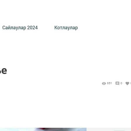
Сайлаулар 2024
Котлаулар
ье
651
0