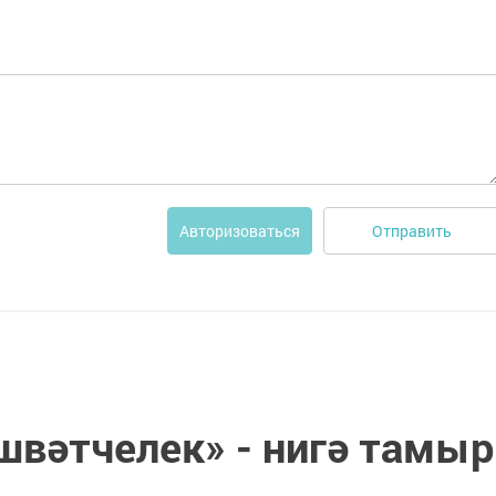
Отправить
Авторизоваться
швәтчелек» - нигә тамыр