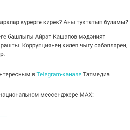
аралар күрергә кирәк? Аны туктатып буламы?
ге башлыгы Айрат Кашапов мәдәният
рашты. Коррупциянең килеп чыгу сәбәпләрен,
р.
интересным в
Telegram-канале
Татмедиа
в национальном мессенджере MАХ: