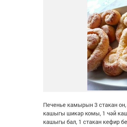
Печенье камырын 3 стакан он,
кашыгы шикәр комы, 1 чәй кашы
кашыгы бал, 1 стакан кефир б