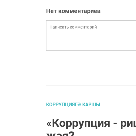
Нет комментариев
КОРРУПЦИЯГӘ КАРШЫ
«Коррупция - ри
җәя?