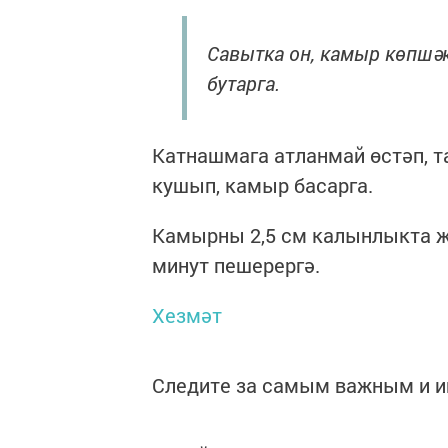
Савытка он, камыр көпшә
бутарга.
Катнашмага атланмай өстәп, т
кушып, камыр басарга.
Камырны 2,5 см калынлыкта җә
минут пешерергә.
Хезмәт
Следите за самым важным и 