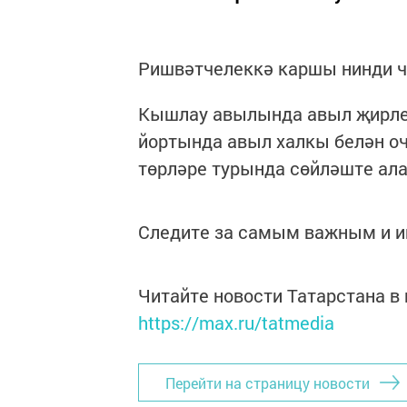
Ришвәтчелеккә каршы нинди ч
Кышлау авылында авыл җирле
йортында авыл халкы белән оч
төрләре турында сөйләште ала
Следите за самым важным и 
Читайте новости Татарстана 
https://max.ru/tatmedia
Перейти на страницу новости