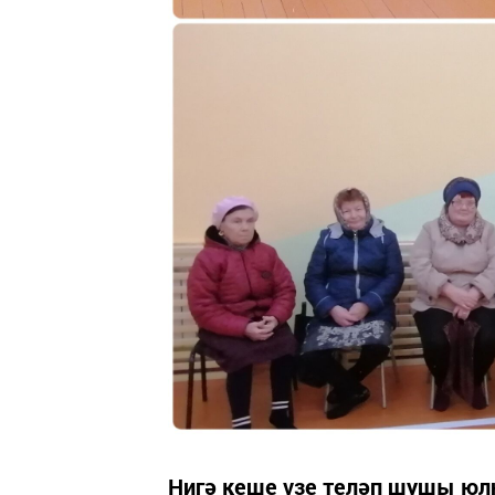
Нигә кеше үзе теләп шушы ю