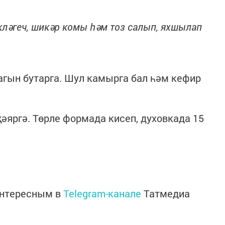
кләгеч, шикәр комы һәм тоз салып, яхшылап
агын бутарга. Шул камырга бал һәм кефир
яргә. Төрле формада кисеп, духовкада 15
интересным в
Telegram-канале
Татмедиа