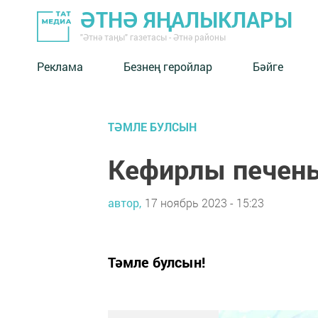
ӘТНӘ ЯҢАЛЫКЛАРЫ
"Әтнә таңы" газетасы - Әтнә районы
Реклама
Безнең геройлар
Бәйге
ТӘМЛЕ БУЛСЫН
Кефирлы печен
автор,
17 ноябрь 2023 - 15:23
Тәмле булсын!