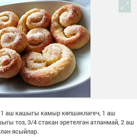
 1 аш кашыгы камыр көпшәкләгеч, 1 аш
гы тоз, 3/4 стакан эретелгән атланмай, 2 аш
елән ясыйлар.