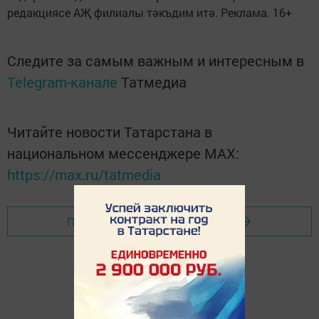
редакциясе АҖ филиалы тәкъдим итә. Реклама. 16+
Следите за самым важным и интересным в
Telegram-канале
Татмедиа
Читайте новости Татарстана в
национальном мессенджере MАХ:
https://max.ru/tatmedia
Перейти на страницу новости