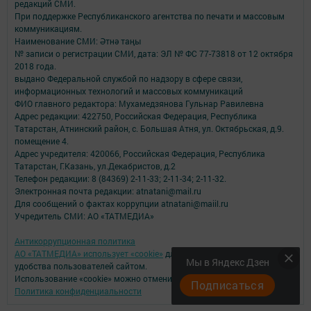
редакций СМИ.
При поддержке Республиканского агентства по печати и массовым
коммуникациям.
Наименование СМИ: Әтнә таңы
№ записи о регистрации СМИ, дата: ЭЛ № ФС 77-73818 от 12 октября
2018 года.
выдано Федеральной службой по надзору в сфере связи,
информационных технологий и массовых коммуникаций
ФИО главного редактора: Мухамедзянова Гульнар Равилевна
Адрес редакции: 422750, Российская Федерация, Республика
Татарстан, Атнинский район, с. Большая Атня, ул. Октябрьская, д.9.
помещение 4.
Адрес учредителя: 420066, Российская Федерация, Республика
Татарстан, Г.Казань, ул.Декабристов, д.2
Телефон редакции: 8 (84369) 2-11-33; 2-11-34; 2-11-32.
Электронная почта редакции: atnatani@mail.ru
Для сообщений о фактах коррупции atnatani@maiil.ru
Учредитель СМИ: АО «ТАТМЕДИА»
Антикоррупционная политика
АО «ТАТМЕДИА» использует «cookie»
для персонализации сервисов и
Мы в Яндекс Дзен
удобства пользователей сайтом.
Использование «cookie» можно отменить в настройках браузера.
Подписаться
Политика конфиденциальности