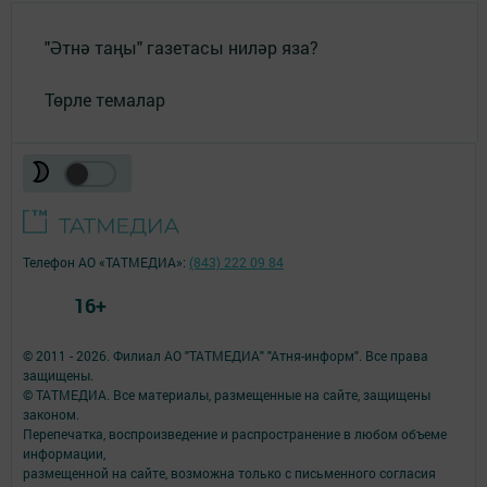
"Әтнә таңы" газетасы ниләр яза?
Төрле темалар
Телефон АО «ТАТМЕДИА»:
(843) 222 09 84
16+
© 2011 - 2026. Филиал АО "ТАТМЕДИА" "Атня-информ". Все права
защищены.
© ТАТМЕДИА. Все материалы, размещенные на сайте, защищены
законом.
Перепечатка, воспроизведение и распространение в любом объеме
информации,
размещенной на сайте, возможна только с письменного согласия