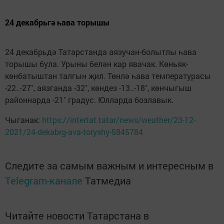
24 декабрьгә һава торышы
24 декабрьдә Татарстанда аязучан-болытлы һава
торышы була. Урыны белән кар явачак. Көньяк-
көнбатыштан талгын җил. Төнлә һава температурасы
-22..-27˚, аязганда -32˚, көндез -13..-18˚, көнчыгыш
районнарда -21˚ градус. Юлларда бозлавык.
Чыганак:
https://intertat.tatar/news/weather/23-12-
2021/24-dekabrg-ava-toryshy-5845784
Следите за самым важным и интересным в
Telegram-канале
Татмедиа
Читайте новости Татарстана в