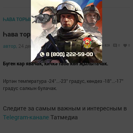
ҺАВА ТОРЫШЫ
Һава торышы
автор,
24 декабрь 2021 - 08:15
829
0
0
Бүген кар явачак, кичкә таба көн җылытачак.
Иртән температура -24°...-23° градус, көндез -18°...-17°
градус салкын булачак.
Следите за самым важным и интересным в
Telegram-канале
Татмедиа