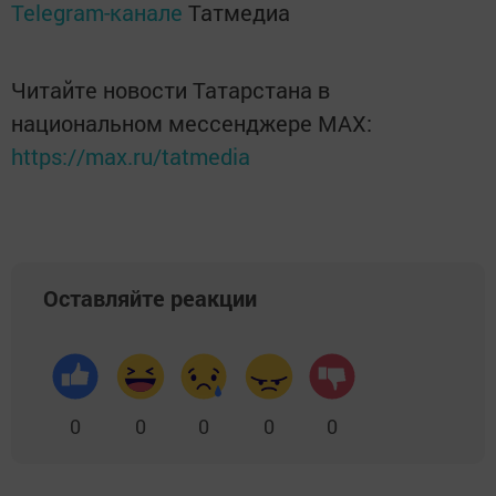
Telegram-канале
Татмедиа
Читайте новости Татарстана в
национальном мессенджере MАХ:
https://max.ru/tatmedia
Оставляйте реакции
0
0
0
0
0