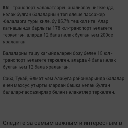
Юл - транспорт һәлакәтләрен анализлау нигезендә,
һәлак булган балаларның төп өлеше пассажир
-балаларга туры килә, бу 85,7% тәшкил итә. Алар
катнашында барлыгы 178 юл-транспорт һәлакәте
теркәлгән, аларда 12 бала һәлак булган һәм 200се
яраланган.
Балаларны ташу кагыйдәләрен бозу белән 15 юл -
транспорт һәлакәте теркәлгән, аларда 4 бала һәлак
булган һәм 12 бала яраланган.
Саба, Тукай, Әлмәт һәм Алабуга районнарында балалар
өчен махсус утыргычлардан башка һәлак булган
балалар-пассажирлар белән һәлакәтләр теркәлгән.
Следите за самым важным и интересным в