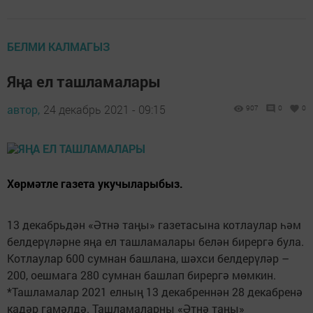
БЕЛМИ КАЛМАГЫЗ
Яңа ел ташламалары
автор,
24 декабрь 2021 - 09:15
907
0
0
Хөрмәтле газета укучыларыбыз.
13 декабрьдән «Әтнә таңы» газетасына котлаулар һәм
белдерүләрне яңа ел ташламалары белән бирергә була.
Котлаулар 600 сумнан башлана, шәхси белдерүләр –
200, оешмага 280 сумнан башлап бирергә мөмкин.
*Ташламалар 2021 елның 13 декабреннән 28 декабренә
кадәр гамәлдә. Ташламаларны «Әтнә таңы»