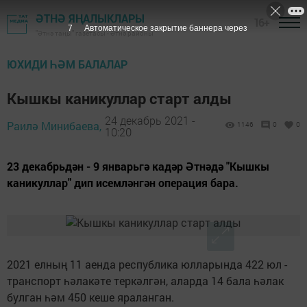
ӘТНӘ ЯҢАЛЫКЛАРЫ
16+
7
Автоматическое закрытие баннера через
"Әтнә таңы" газетасы - Әтнә районы
ЮХИДИ ҺӘМ БАЛАЛАР
Кышкы каникуллар старт алды
24 декабрь 2021 -
Раилә Минибаева,
1146
0
0
10:20
23 декабрьдән - 9 январьгә кадәр Әтнәдә "Кышкы
каникуллар" дип исемләнгән операция бара.
2021 елның 11 аенда республика юлларында 422 юл -
транспорт һәлакәте теркәлгән, аларда 14 бала һәлак
булган һәм 450 кеше яраланган.