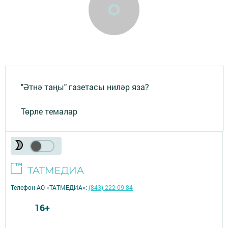
"Әтнә таңы" газетасы ниләр яза?
Төрле темалар
Телефон АО «ТАТМЕДИА»:
(843) 222 09 84
16+