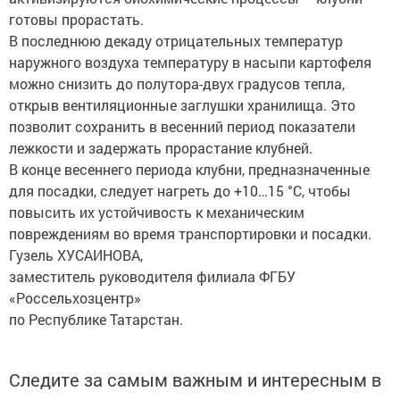
готовы прорастать.
В последнюю декаду отрицательных температур
наружного воздуха температуру в насыпи картофеля
можно снизить до полутора-двух градусов тепла,
открыв вентиляционные заглушки хранилища. Это
позволит сохранить в весенний период показатели
лежкости и задержать прорастание клубней.
В конце весеннего периода клубни, предназначенные
для посадки, следует нагреть до +10…15 °C, чтобы
повысить их устойчивость к механическим
повреждениям во время транспортировки и посадки.
Гузель ХУСАИНОВА,
заместитель руководителя филиала ФГБУ
«Россельхозцентр»
по Республике Татарстан.
Следите за самым важным и интересным в