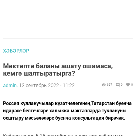
ХӘБӘРЛӘР
Мәктәптә баланы ашату ошамаса,
кемгә шалтыратырга?
admin,
12 сентябрь 2022 - 11:22
667
0
0
Россия кулланучылар күзәтчелегенең Татарстан буенча
идарәсе белгечләре халыкка мәктәпләрдә туклануны
оештыру мәсьәләләре буенча консультация бирәчәк.
Кайнар линия 5-16 сентябрьдә эшли, дип хәбәр итте