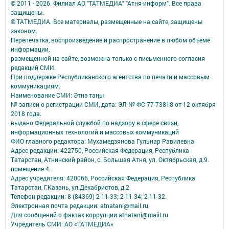
© 2011 - 2026. Филиал АО "ТАТМЕДИА" "Атня-информ". Все права
защищены.
© ТАТМЕДИА. Все материалы, размещенные на сайте, защищены
законом.
Перепечатка, воспроизведение и распространение в любом объеме
информации,
размещенной на сайте, возможна только с письменного согласия
редакций СМИ.
При поддержке Республиканского агентства по печати и массовым
коммуникациям.
Наименование СМИ: Әтнә таңы
№ записи о регистрации СМИ, дата: ЭЛ № ФС 77-73818 от 12 октября
2018 года.
выдано Федеральной службой по надзору в сфере связи,
информационных технологий и массовых коммуникаций
ФИО главного редактора: Мухамедзянова Гульнар Равилевна
Адрес редакции: 422750, Российская Федерация, Республика
Татарстан, Атнинский район, с. Большая Атня, ул. Октябрьская, д.9.
помещение 4.
Адрес учредителя: 420066, Российская Федерация, Республика
Татарстан, Г.Казань, ул.Декабристов, д.2
Телефон редакции: 8 (84369) 2-11-33; 2-11-34; 2-11-32.
Электронная почта редакции: atnatani@mail.ru
Для сообщений о фактах коррупции atnatani@maiil.ru
Учредитель СМИ: АО «ТАТМЕДИА»