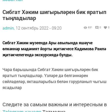
Сибгат Хәким шигырьләрен бик яратып
тыңладылар
admin,
12 сентябрь 2022 - 09:20
631
0
0
Сибгат Хәким музеенда Ары авылында яшәүче
өлкәннәр мәдәният йорты җитәкчесе Кадимова Раилә
җитәкчелегендә экскурсиядә булды.
Чара барышында Сибгат Хәким шигырьләрен бик
яратып тыңладылар. Үзләре дә белгәннәрен
сөйләделәр, якташларыбыз белән горурланып чыгыш
ясадылар
Следите за самым важным и интересным в
Telegram-канале
Татмедиа