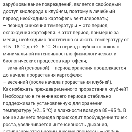
зарубцовывание повреждений, является свободный
доступ кислорода к клубням, поэтому в лечебный
период необходимо картофель вентилировать;
– период снижения температуры – это период
охлаждения картофеля. В этот период, примерно за
месяц, необходимо постепенно снижать температуру от
+15…18 °C до +2…5 °C. Это период глубокого покоя с
минимальной интенсивностью физиологических и
биологических процессов картофеля;
– зимний (основной) – период хранения продолжается
до начала прорастания картофеля;
– весенний (после начала прорастания клубней).
Как избежать преждевременного прорастания клубней?
Необходимо в течение всего периода стабильно
поддерживать установленную для хранения
температуру (+2…5 °C) и влажности воздуха 85–95 %. В
конце зимнего периода происходит пробуждение точек
роста, увеличивается интенсивность дыхания,
активизируются биохимические процессы – клубни