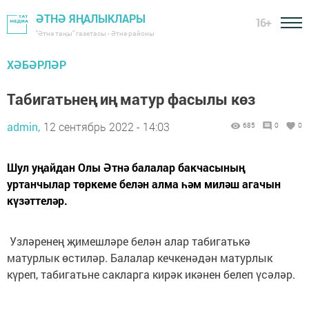
ӘТНӘ ЯҢАЛЫКЛАРЫ
16+
"Әтнә таңы" газетасы - Әтнә районы
ХӘБӘРЛӘР
Табигатьнең​ иң​ матур фасылы көз
admin,
12 сентябрь 2022 - 14:03
685
0
0
Шул уңайдан Олы Әтнә балалар бакчасының
уртанчылар төркеме белән алма һәм миләш агачын
күзәттеләр.
Узләренең​ җимешләре белән алар табигатькә​
матурлык өстиләр. Балалар кечкенәдән матурлык
күреп, табигатьне сакларга кирәк икәнен белеп үсәләр.