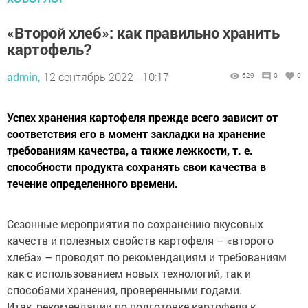
«Второй хлеб»: как правильно хранить
картофель?
admin,
12 сентябрь 2022 - 10:17
629
0
0
Успех хранения картофеля прежде всего зависит от
соответствия его в момент закладки на хранение
требованиям качества, а также лежкости, т. е.
способности продукта сохранять свои качества в
течение определенного времени.
Сезонные мероприятия по сохранению вкусовых
качеств и полезных свойств картофеля – «второго
хлеба» – проводят по рекомендациям и требованиям
как с использованием новых технологий, так и
способами хранения, проверенными годами.
Итак, рекомендации по подготовке картофеля к