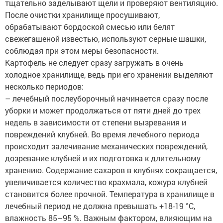
тщательно заделывают щели и проверяют вентиляцию.
После очистки хранилище просушивают,
обрабатывают бордоской смесью или белят
свежегашеной известью, используют серные шашки,
соблюдая при этом меры безопасности.
Картофель не следует сразу загружать в очень
холодное хранилище, ведь при его хранении выделяют
несколько периодов:
– лечебный послеуборочный начинается сразу после
уборки и может продолжаться от пяти дней до трех
недель в зависимости от степени вызревания и
повреждений клубней. Во время лечебного периода
происходит залечивание механических повреждений,
дозревание клубней и их подготовка к длительному
хранению. Содержание сахаров в клубнях сокращается,
увеличивается количество крахмала, кожура клубней
становится более прочной. Температура в хранилище в
лечебный период не должна превышать +18-19 °C,
влажность 85–95 %. Важным фактором, влияющим на