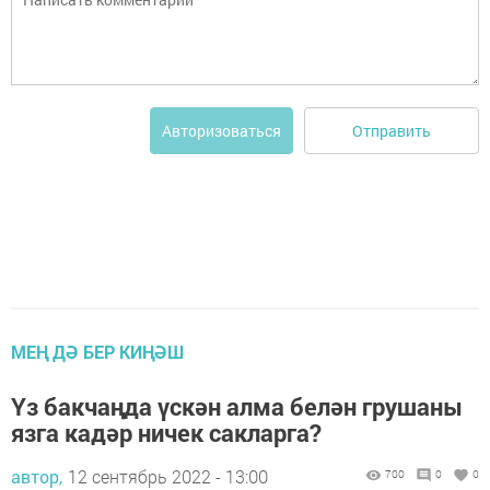
Отправить
Авторизоваться
МЕҢ ДӘ БЕР КИҢӘШ
Үз бакчаңда үскән алма белән грушаны
язга кадәр ничек сакларга?
автор,
12 сентябрь 2022 - 13:00
700
0
0