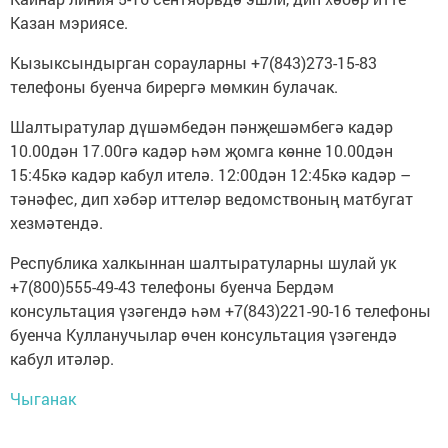
Казан мэриясе.
Кызыксындырган сорауларны +7(843)273-15-83
телефоны буенча бирергә мөмкин булачак.
Шалтыратулар дүшәмбедән пәнҗешәмбегә кадәр
10.00дән 17.00гә кадәр һәм җомга көнне 10.00дән
15:45кә кадәр кабул ителә. 12:00дән 12:45кә кадәр –
тәнәфес, дип хәбәр иттеләр ведомствоның матбугат
хезмәтендә.
Республика халкыннан шалтыратуларны шулай ук
+7(800)555-49-43 телефоны буенча Бердәм
консультация үзәгендә һәм +7(843)221-90-16 телефоны
буенча Кулланучылар өчен консультация үзәгендә
кабул итәләр.
Чыганак