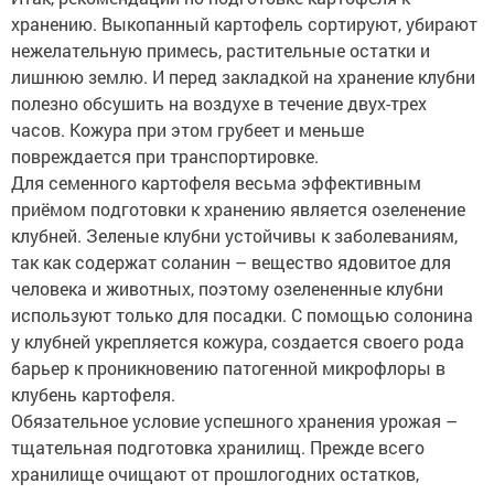
хранению. Выкопанный картофель сортируют, убирают
нежелательную примесь, растительные остатки и
лишнюю землю. И перед закладкой на хранение клубни
полезно обсушить на воздухе в течение двух-трех
часов. Кожура при этом грубеет и меньше
повреждается при транспортировке.
Для семенного картофеля весьма эффективным
приёмом подготовки к хранению является озеленение
клубней. Зеленые клубни устойчивы к заболеваниям,
так как содержат соланин – вещество ядовитое для
человека и животных, поэтому озелененные клубни
используют только для посадки. С помощью солонина
у клубней укрепляется кожура, создается своего рода
барьер к проникновению патогенной микрофлоры в
клубень картофеля.
Обязательное условие успешного хранения урожая –
тщательная подготовка хранилищ. Прежде всего
хранилище очищают от прошлогодних остатков,