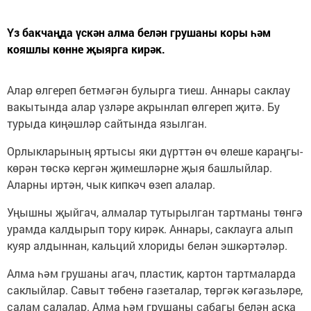
Үз бакчаңда үскән алма белән грушаны коры һәм
кояшлы көнне җыярга кирәк.
Алар өлгереп бетмәгән булырга тиеш. Аннары саклау
вакытында алар үзләре акрынлап өлгереп җитә. Бу
турыда киңәшләр сайтында язылган.
Орлыкларының яртысы яки дүрттән өч өлеше караңгы-
көрән төскә кергән җимешләрне җыя башлыйлар.
Аларны иртән, чык кипкәч өзеп алалар.
Уңышны җыйгач, алмалар тутырылган тартманы төнгә
урамда калдырып тору кирәк. Аннары, саклауга алып
куяр алдыннан, кальций хлориды белән эшкәртәләр.
Алма һәм грушаны агач, пластик, картон тартмаларда
саклыйлар. Савыт төбенә газеталар, төргәк кәгазьләре,
салам салалар. Алма һәм грушаны сабагы белән аска