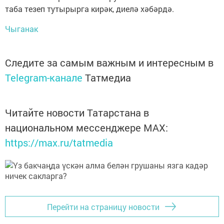
таба тезеп тутырырга кирәк, диелә хәбәрдә.
Чыганак
Следите за самым важным и интересным в
Telegram-канале
Татмедиа
Читайте новости Татарстана в
национальном мессенджере MАХ:
https://max.ru/tatmedia
Перейти на страницу новости