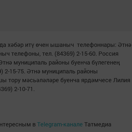
да хәбәр итү өчен ышаныч телефоннары: Әтнә
ч телефоны, тел. (84369) 2-15-60. Россия
тнә муниципаль районы буенча бүлегенең
) 2-15-75. Әтнә муниципаль районы
ы тору мәсьәләләре буенча ярдәмчесе Лилия
69) 2-10-71.
интересным в
Telegram-канале
Татмедиа