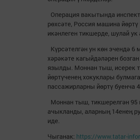
Операция вакытында инспект
рөхсәте, Россия машина йөрт
икәнлеген тикшерде, шулай ук
Күрсәтелгән ун көн эчендә 6 
хәрәкәте кагыйдәләрен бозган
язылды. Моннан тыш, исерек т
йөртүченең хокуклары булмага
пассажирларны йөртү буенча 4
Моннан тыш, тикшерелгән 95 
ачыкланды, аларның 14енең р
иде.
Чыганак:
https://www.tatar-inf