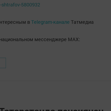
00-shtrafov-5800932
интересным в
Telegram-канале
Татмедиа
в национальном мессенджере MАХ: