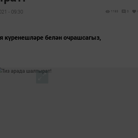
21 - 09:30
1193
0
ия күренешләре белән очрашсагыз,