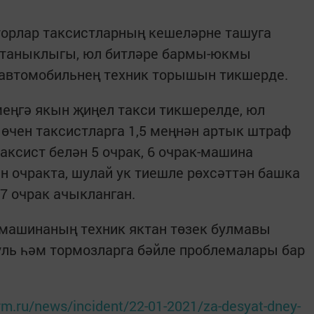
орлар таксистларның кешеләрне ташуга
ү таныклыгы, юл битләре бармы-юкмы
 автомобильнең техник торышын тикшерде.
меңгә якын җиңел такси тикшерелде, юл
 өчен таксистларга 1,5 меңнән артык штраф
аксист белән 5 очрак, 6 очрак-машина
н очракта, шулай ук тиешле рөхсәттән башка
7 очрак ачыкланган.
машинаның техник яктан төзек булмавы
уль һәм тормозларга бәйле проблемалары бар
orm.ru/news/incident/22-01-2021/za-desyat-dney-