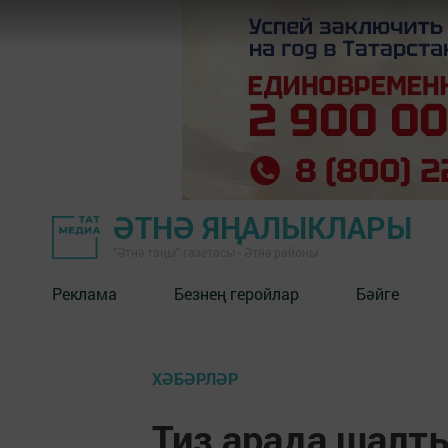
ӘТНӘ ЯҢАЛЫКЛАРЫ
"Әтнә таңы" газетасы - Әтнә районы
Реклама
Безнең геройлар
Бәйге
ХӘБӘРЛӘР
Тиз арада шалт