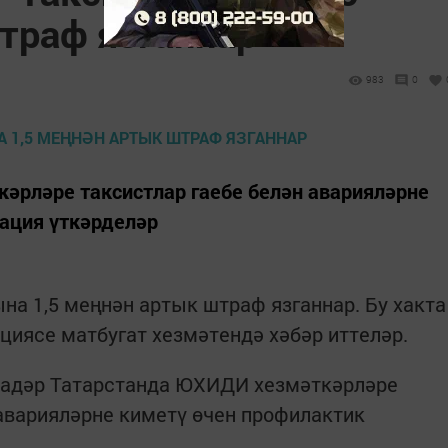
траф язганнар
983
0
әрләре таксистлар гаебе белән аварияләрне
ация үткәрделәр
на 1,5 меңнән артык штраф язганнар. Бу хакта
циясе матбугат хезмәтендә хәбәр иттеләр.
кадәр Татарстанда ЮХИДИ хезмәткәрләре
 аварияләрне киметү өчен профилактик