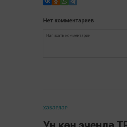
Нет комментариев
ХӘБӘРЛӘР
Ун көн эчендә Т