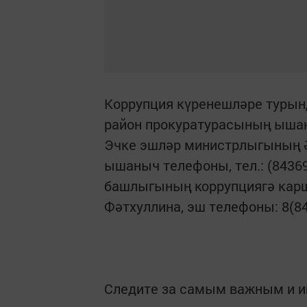
Коррупция күренешләре турын
район прокуратурасының ышаны
Эчке эшләр министрлыгының Ә
ышаныч телефоны, тел.: (84369
башлыгының коррупциягә карш
Фәтхуллина, эш телефоны: 8(843
Следите за самым важным и 