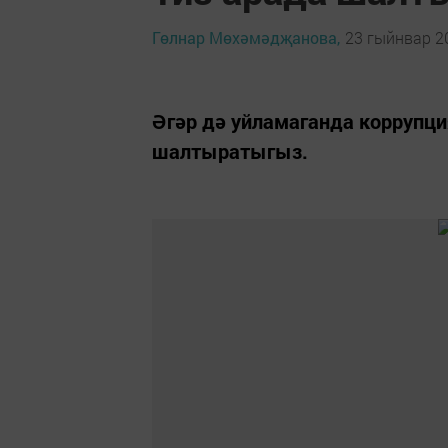
Гөлнар Мөхәмәдҗанова,
23 гыйнвар 20
Әгәр дә уйламаганда коррупц
шалтыратыгыз.