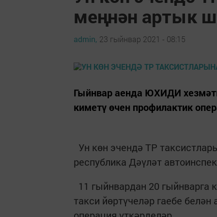
меңнән артык ш
admin,
23 гыйнвар 2021 - 08:15
Гыйнвар аенда ЮХИДИ хезмәтк
киметү өчен профилактик опер
Ун көн эчендә ТР таксистлары
республика Дәүләт автоинспек
11 гыйнвардан 20 гыйнварга 
такси йөртүчеләр гаебе белән
операция үткәрделәр.