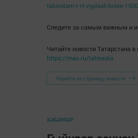
taksistam-v-rt-vypisali-bolee-15
Следите за самым важным и 
Читайте новости Татарстана 
https://max.ru/tatmedia
Перейти на страницу новости
ХӘБӘРЛӘР