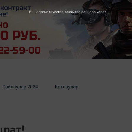
5
Автоматическое закрытие баннера через
Сайлаулар 2024
Котлаулар
ырат!