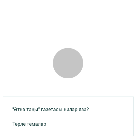
"Әтнә таңы" газетасы ниләр яза?
Төрле темалар