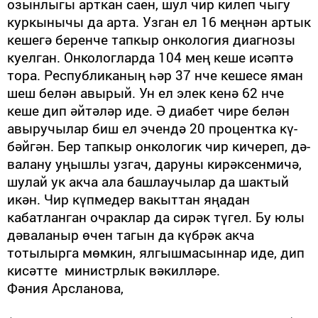
озынлыгы арткан саен, шул чир килеп чыгу
куркынычы да арта. Узган ел 16 меңнән артык
кешегә беренче тапкыр онкология диагнозы
куелган. Онкологларда 104 мең кеше исәптә
тора. Респуб­ликаның һәр 37 нче кешесе яман
шеш белән авырый. Ун ел элек кенә 62 нче
кеше дип әйтәләр иде. Ә диабет чире белән
авыручылар биш ел эчендә 20 процентка кү­
бәйгән. Бер тапкыр он­кологик чир кичереп, дә­
валану уңышлы узгач, даруны кирәксен­мичә,
шулай ук акча ала башлаучылар да шактый
икән. Чир күпмедер вакыттан яңадан
кабатланган очраклар да сирәк тү­гел. Бу юлы
дәвала­ныр өчен тагын да күбрәк акча
тотылырга мөм­кин, ялгышмасыннар иде, дип
кисәтте министрлык вә­кил­ләре.
Ф
ә
ния
Арсланова,