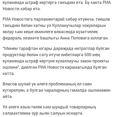
күләмендә штраф кертергә тәкъдим итә. Бу хакта РИА
Новости хәбәр итә.
РИА Новостига парламентарий хәбәр итүенчә, тиешле
тәкъдим белән хатны ул Кулланучылар хокукларын
яклау һәм кеше иминлеге өлкәсендә күзәтчелек
федераль хезмәте башлыгы Анна Поповага юллаган.
“Минем тарафтан югары дәрәҗәдә нитратлар булган
продуктлар белән сату итүче кибетләргә 500 мең
күләмендә штраф кертүне күзаллаучы закон проекты
эшләнә”, диелгән РИА Новости карамагында булган
хатта.
Власов шулай ук әлеге проблеманың ел саен
күтәрелүен, ә булган чараларның гамәлдә эшләмәвен
әйтә.
Ул әлеге азык-төлек һәм шундый товарларның
сәламәтлеккә зур зыян салуын искәртә.