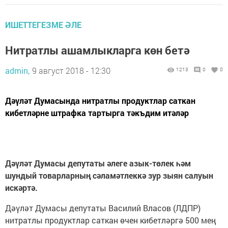
ИШЕТТЕГЕЗМЕ ӘЛЕ
Нитратлы ашамлыкларга көн бетә
admin,
9 август 2018 - 12:30
1213
0
0
Дәүләт Думасында нитратлы продуктлар саткан
кибетләрне штрафка тартырга тәкъдим итәләр
Дәүләт Думасы депутаты әлеге азык-төлек һәм
шундый товарларның сәламәтлеккә зур зыян салуын
искәртә.
Дәүләт Думасы депутаты Василий Власов (ЛДПР)
нитратлы продуктлар саткан өчен кибетләргә 500 мең