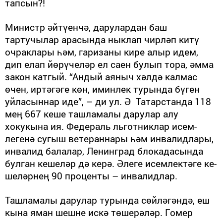
тапсын?!
Министр әйтүенчә, дарулардан баш
тартучылар арасында ныклап чирләп китү
очраклары һәм, гаризаны кире алыр идем,
дип елап йөрүчеләр ел саен булып тора, әмма
закон катгый. “Андый аяныч хәлдә калмас
өчен, иртәгәге көн, иминлек турында бүген
уйласыннар иде”, – ди ул. Ә Татарстанда 118
мең 667 кеше ташламалы дарулар алу
хокукына ия. Федераль льготниклар исем­­
легенә сугыш ветераннары һәм инвалидлары,
инвалид балалар, Ленинград блокадасында
булган ке­шеләр дә керә. Әле­ге исем­лектәге ке­
ше­ләрнең 90 проценты – инвалидлар.
Ташламалы дарулар турында сөйләгәндә, еш
кына яман шешне искә төше­рәләр. Гомер