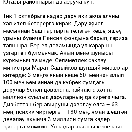
Ютазы районнарында аеруча күп.
Тик 1 октябрьгә кадәр дару яки акча алуны
хәл итеп бетерергә кирәк. Дару җыел­
масыннан баш тартырга те­ләгән кеше, яшәү
урыны буенча Пенсия фондына барып, гариза
тапшыра. Бер ел дәва­мында ул карарны
үзгәртеп булмаячак. Аның менә шунысы
куркыныч та инде. Сәла­мәтлек саклау
министры Марат Садыйков шундый мисаллар
китерде: 3 меңгә якын кеше 50­ меңнән алып
100 мең һәм аннан да күбрәк сумдагы
дарулар белән дәвалана, кайчакта хәт­та
миллион сумлык дару­лар­ның да кирәге чыга.
Диабеттан бер авыруны дәвалау елга – 63
мең, психик чирләргә – 180 мең, яман шештән
дәвалау якынча 3 миллион сумга кадәр
җитәргә мөмкин. Ул кадәр акчаны кеше каян