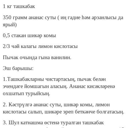
1 кг ташкабак
350 грамм ананас суты ( иң гадие һәм арзанлысы да
ярый)
0,5 стакан шикәр комы
2/3 чәй калагы лимон кислотасы
Пычак очында гына ванилин.
Эш барышы:
1.Ташкабакларны чистартасың, пычак белән
эчендәге йомшагын аласың. Ананас кисәкләренә
охшатып турыйсың.
2. Кәстрүлгә ананас суты, шикәр комы, лимон
кислотасы салып, шикәре эреп беткәнче болгатасың.
3. Шул катнашма өстенә туралган ташкабак