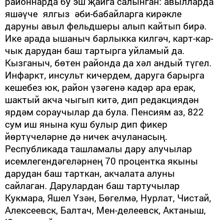
районнарда бу эш җайга салынган: авылларда
яшәүче ялгыз әби-бабай­лар­га кирәкле
даруны авыл фельд­шеры алып кайтып бирә.
Ике арада ышаныч бар­лыкка килгәч, карт-кар­
чык дарудан баш тартырга уйламый да.
Кызганыч, бөтен районда да хәл андый түгел.
Инфаркт, инсульт кичердем, даруга барырга
кешебез юк, район үзәгенә кадәр ара ерак,
шактый акча чыгып китә, дип редакциядән
ярдәм сораучылар да була. Пенсиям аз, 822
сум иш янына куш булыр дип фикер
йөртүчеләрне дә ничек ачуланасың.
Республикада ташламалы дару алучылар
исемлегендәгеләрнең 70 процентка якыны
дарудан баш тарткан, акчалата алуны
сайлаган. Дарулардан баш тартучылар
Кукмара, Яшел Үзән, Бөгелмә, Нурлат, Чис­тай,
Алексеевск, Балтач, Мен-­делеевск, Актаныш,