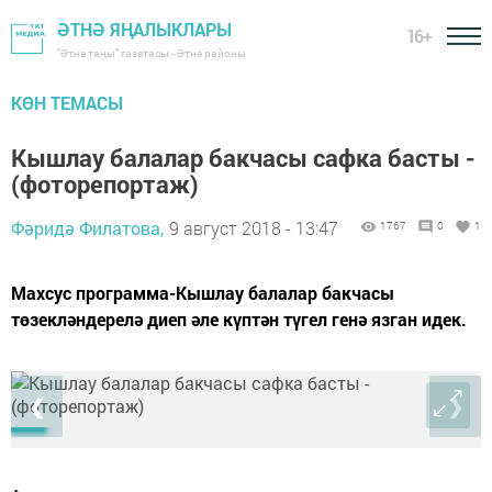
ӘТНӘ ЯҢАЛЫКЛАРЫ
16+
"Әтнә таңы" газетасы - Әтнә районы
КӨН ТЕМАСЫ
Кышлау балалар бакчасы сафка басты -
(фоторепортаж)
Фәридә Филатова,
9 август 2018 - 13:47
1767
0
1
Махсус программа- ​​​​​​​Кышлау балалар бакчасы
төзекләндерелә диеп әле күптән түгел генә язган идек.
❮
❯