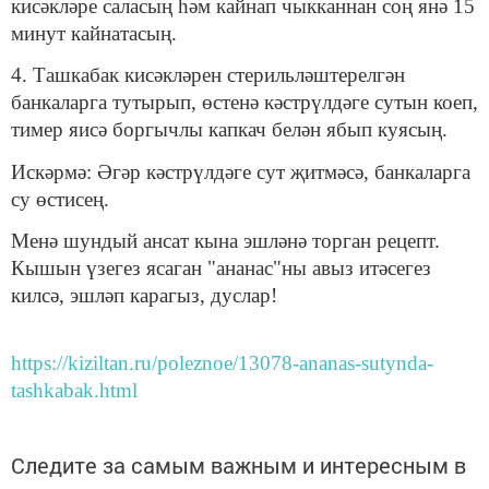
кисәкләре саласың һәм кайнап чыкканнан соң янә 15
минут кайнатасың.
4. Ташкабак кисәкләрен стерильләштерелгән
банкаларга тутырып, өстенә кәстрүлдәге сутын коеп,
тимер яисә боргычлы капкач белән ябып куясың.
Искәрмә: Әгәр кәстрүлдәге сут җитмәсә, банкаларга
су өстисең.
Менә шундый ансат кына эшләнә торган рецепт.
Кышын үзегез ясаган "ананас"ны авыз итәсегез
килсә, эшләп карагыз, дуслар!
https://kiziltan.ru/poleznoe/13078-ananas-sutynda-
tashkabak.html
Следите за самым важным и интересным в