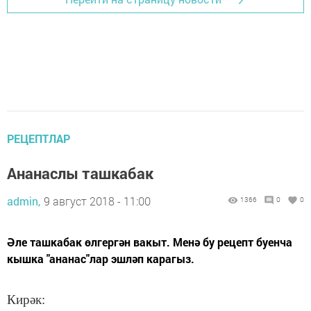
РЕЦЕПТЛАР
Ананаслы ташкабак
admin,
9 август 2018 - 11:00
1366
0
0
Әле ташкабак өлгергән вакыт. Менә бу рецепт буенча
кышка "ананас"лар эшләп карагыз.
Кирәк: