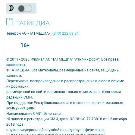
Телефон АО «ТАТМЕДИА»:
(843) 222 09 84
16+
© 2011 - 2026. Филиал АО "ТАТМЕДИА" "Атня-информ". Все права
защищены.
© ТАТМЕДИА. Все материалы, размещенные на сайте, защищены
законом.
Перепечатка, воспроизведение и распространение в любом объеме
информации,
размещенной на сайте, возможна только с письменного согласия
редакций СМИ.
При поддержке Республиканского агентства по печати и массовым
коммуникациям.
Наименование СМИ: Әтнә таңы
№ записи о регистрации СМИ, дата: ЭЛ № ФС 77-73818 от 12 октября
2018 года.
выдано Федеральной службой по надзору в сфере связи,
информационных технологий и массовых коммуникаций