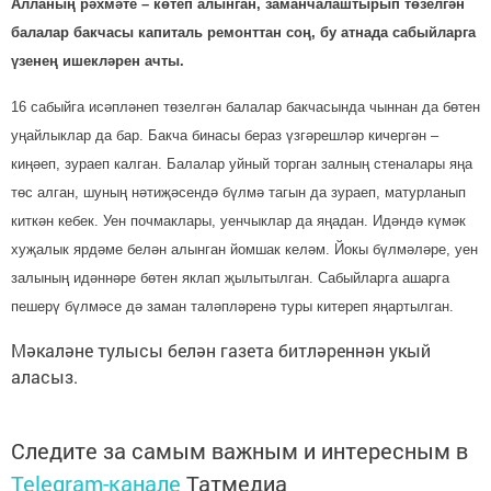
Алланың рәхмәте – көтеп алынган, заманчалаштырып төзелгән
балалар бакчасы капиталь ремонттан соң, бу атнада сабыйларга
үзенең ишекләрен ачты.
16 сабыйга исәпләнеп төз
елгән балалар бакчасында чыннан да бөтен
уңайлыклар да бар. Бакча бинасы бераз үзгәрешләр кичергән –
киңәеп, зураеп калган. Балалар уйный торган залның стеналары яңа
төс алган, шуның нәтиҗәсендә бүлмә тагын да зураеп, матурланып
киткән кебек. Уен почмаклары, уенчыклар да яңадан. Идәндә күмәк
хуҗалык ярдәме белән алынган йомшак келәм. Йокы бүлмәләре, уен
залының идәннәре бөтен яклап җылытылган. Сабыйларга ашарга
пешерү бүлмәсе дә заман таләпләренә туры китереп яңартылган.
Мәкаләне тулысы белән газета битләреннән укый
аласыз.
Следите за самым важным и интересным в
Telegram-канале
Татмедиа