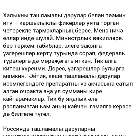
Халыкны ташламалы дарулар белән тәэмин
итү – каршылыклы фикерләр уята торган
четерекле тармакларның берсе. Менә ничә
еллар инде шулай. Министрлык вәкил­ләре,
бер төркем табиблар, әлеге законга
үзгәрешләр кертү турында сорап, федераль
түрәләргә дә мөрәҗә­гать иткән. Тик алга
китеш күренми. Дөрес, үзгәрешләр булырга
мөмкин. Әйтик, кеше ташламалы дарулар
исем­легендәге препаратны үз акчасына сатып
алган очракта аңа ул сумманы кире
кайтарачаклар. Тик бу яңалык әле
расланмаган һәм аның кайчан гамәлгә керәсе
дә билгеле түгел.
Россиядә ташламалы даруларны