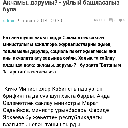
Акчамы, дарумы? - уйлый башласагыз
була
admin,
9 август 2018 - 09:30
1319
0
0
Ел саен шушы вакытларда Сәламәтлек саклау
министрлыгы вәкилләре, журналистларны җыеп,
ташламалы дарулар, социаль пакет җыелмасы яки
аны акчалата алу хакында сөйли. Халык та сайлау
алдында кала: акчамы, дарумы? - бу хакта "Ватаным
Татарстан" газетасы яза.
Кичә Министрлар Кабинетында узган
брифингта да сүз шул хакта барды. Анда
Сәламәтлек саклау министры Марат
Садыйков, министр урынбасары Фәридә
Яркәева бу җәһәттән республикадагы
вәзгыять белән таныштырды.