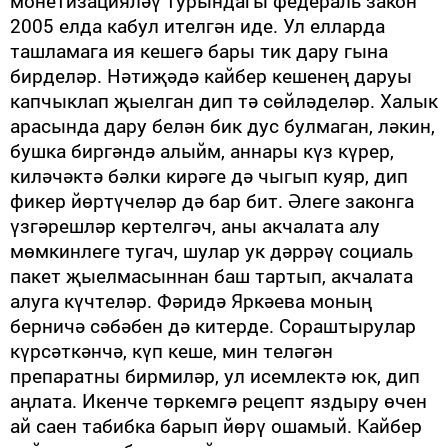
монетизацияләү турындагы федераль закон
2005 елда кабул ителгән иде. Ул елларда
ташламага ия кешегә бары тик дару гына
бирделәр. Нәтиҗәдә кайбер кешенең даруы
капчыклап җыелган дип тә сөйләделәр. Халык
арасында дару белән бик дус булмаган, ләкин,
бушка биргәндә алыйм, аннары күз күрер,
киләчәктә бәлки кирәге дә чыгып куяр, дип
фикер йөртүчеләр дә бар бит. Әлеге законга
үзгәрешләр кертелгәч, аны акчалата алу
мөмкинлеге тугач, шулар ук дәррәү социаль
пакет җыел­масыннан баш тартып, акчалата
алуга күчтеләр. Фәридә Яркәева моның
берничә сәбәбен дә китерде. Сораштырулар
күрсәткәнчә, күп кеше, мин теләгән
препаратны бир­миләр, ул исемлектә юк, дип
аңлата. Икенче төркемгә рецепт яздыру өчен
ай саен табибка барып йөрү ошамый. Кайбер