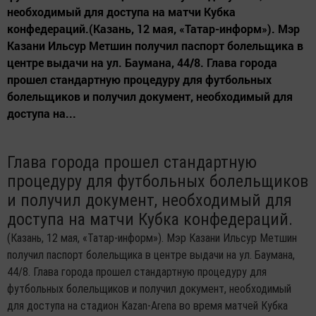
необходимый для доступа на матчи Кубка
конфедераций.(Казань, 12 мая, «Татар-информ»). Мэр
Казани Ильсур Метшин получил паспорт болельщика в
центре выдачи на ул. Баумана, 44/8. Глава города
прошел стандартную процедуру для футбольных
болельщиков и получил документ, необходимый для
доступа на...
Глава города прошел стандартную
процедуру для футбольных болельщиков
и получил документ, необходимый для
доступа на матчи Кубка конфедераций.
(Казань, 12 мая, «Татар-информ»). Мэр Казани Ильсур Метшин
получил паспорт болельщика в центре выдачи на ул. Баумана,
44/8. Глава города прошел стандартную процедуру для
футбольных болельщиков и получил документ, необходимый
для доступа на стадион Kazan-Arena во время матчей Кубка