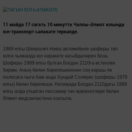
11 майда 17 сәгать 10 минутта Чаллы-Әлмәт юлында
юл-транспорт һәлакәте теркәлде.
1989 елгы Шевролет-Нива автомобиле шоферы төп
юлга чыкканда юл хәрәкәте кагыйдәләрен боза.
Шоферы 1989 елгы булган Богдан 2110га өстенлек
бирми. Аның белән бәрелешкәннән соң каршы як
полосага чыга һәм анда Хундай Солярис (шоферы 1979
елгы) белән бәрелешә. Нәтиҗәдә Богдан 2110дагы 1989
елгы алда утырган пассажир тән җәрәхәтләре белән
Әлмәт медсанчастена озатыла.