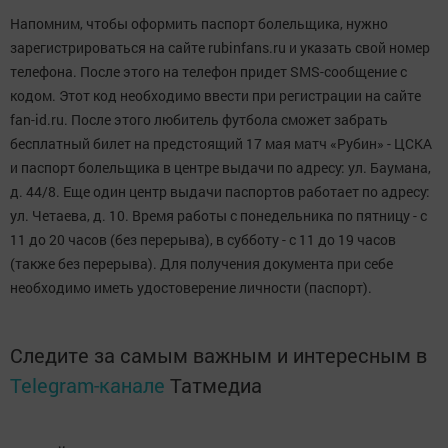
Напомним, чтобы оформить паспорт болельщика, нужно
зарегистрироваться на сайте rubinfans.ru и указать свой номер
телефона. После этого на телефон придет SMS-сообщение с
кодом. Этот код необходимо ввести при регистрации на сайте
fan-id.ru. После этого любитель футбола сможет забрать
бесплатный билет на предстоящий 17 мая матч «Рубин» - ЦСКА
и паспорт болельщика в центре выдачи по адресу: ул. Баумана,
д. 44/8. Еще один центр выдачи паспортов работает по адресу:
ул. Четаева, д. 10. Время работы с понедельника по пятницу - с
11 до 20 часов (без перерыва), в субботу - с 11 до 19 часов
(также без перерыва). Для получения документа при себе
необходимо иметь удостоверение личности (паспорт).
Следите за самым важным и интересным в
Telegram-канале
Татмедиа