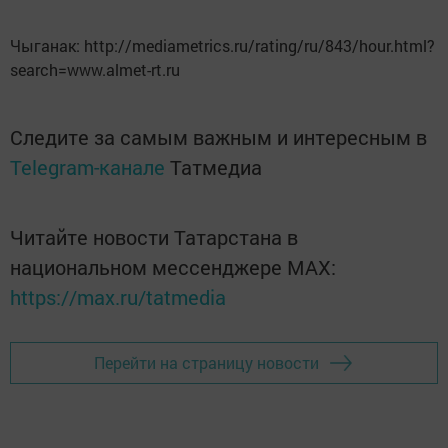
Чыганак: http://mediametrics.ru/rating/ru/843/hour.html?
search=www.almet-rt.ru
Следите за самым важным и интересным в
Telegram-канале
Татмедиа
Читайте новости Татарстана в
национальном мессенджере MАХ:
https://max.ru/tatmedia
Перейти на страницу новости