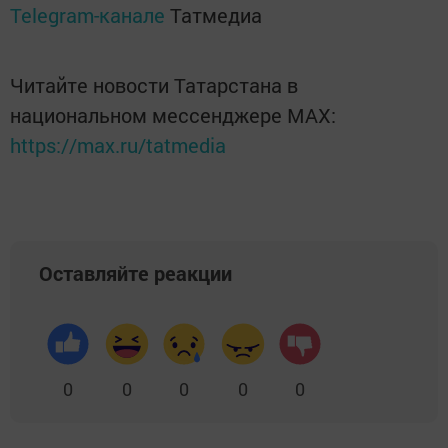
Telegram-канале
Татмедиа
Читайте новости Татарстана в
национальном мессенджере MАХ:
https://max.ru/tatmedia
Оставляйте реакции
0
0
0
0
0