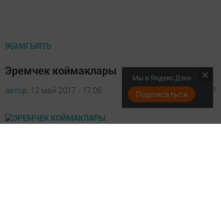
ҖӘМГЫЯТЬ
Эремчек коймаклары
Мы в Яндекс Дзен
автор,
12 май 2017 - 17:06
1304
0
0
Подписаться
Иртән чәй эчәргә эремчек коймаклары пешереп алырга
тәкъдим итәм. Камыр өчен: 500 грамм эремчек, 3
йомырка, 0,5 стакан шикәр комы, 1 кап
көпшәкләндергеч һәм ванилин, 2/3 стакан йөзем
җимеше, 1,5 стакан он, бераз тоз, кыздыру өчен
үсемлек мае. Барысын бергә кушып болгатырга,
кулларны суда юешлеп кечкенә коймаклар ясарга,