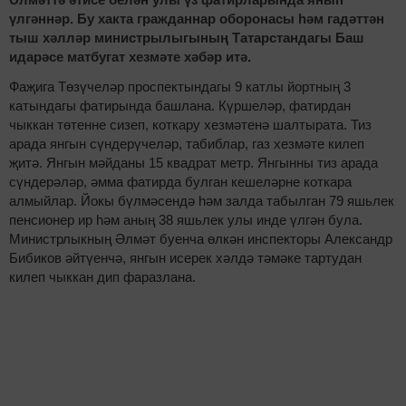
үлгәннәр. Бу хакта гражданнар оборонасы һәм гадәттән
тыш хәлләр министрылыгының Татарстандагы Баш
идарәсе матбугат хезмәте хәбәр итә.
Фаҗига Төзүчеләр проспектындагы 9 катлы йортның 3
катындагы фатирында башлана. Күршеләр, фатирдан
чыккан төтенне сизеп, коткару хезмәтенә шалтырата. Тиз
арада янгын сүндерүчеләр, табиблар, газ хезмәте килеп
җитә. Янгын мәйданы 15 квадрат метр. Янгынны тиз арада
сүндерәләр, әмма фатирда булган кешеләрне коткара
алмыйлар. Йокы бүлмәсендә һәм залда табылган 79 яшьлек
пенсионер ир һәм аның 38 яшьлек улы инде үлгән була.
Министрлыкның Әлмәт буенча өлкән инспекторы Александр
Бибиков әйтүенчә, янгын исерек хәлдә тәмәке тартудан
килеп чыккан дип фаразлана.