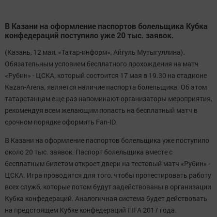
В Казани на оформление паспортов болельщика Кубка
конфедераций поступило уже 20 тыс. заявок.
(Казань, 12 мая, «Татар-информ», Айгуль Мутыгуллина).
Обязательным условием бесплатного прохождения на матч
«Рубин» - ЦСКА, который состоится 17 мая в 19.30 на стадионе
Kazan-Arena, является наличие паспорта болельщика. Об этом
татарстанцам еще раз напоминают организаторы мероприятия,
рекомендуя всем желающим попасть на бесплатный матч в
срочном порядке оформить Fan-ID.
В Казани на оформление паспортов болельщика уже поступило
около 20 тыс. заявок. Паспорт болельщика вместе с
бесплатным билетом откроет двери на тестовый матч «Рубин» -
ЦСКА. Игра проводится для того, чтобы протестировать работу
всех служб, которые потом будут задействованы в организации
Кубка конфедераций. Аналогичная система будет действовать
на предстоящем Кубке конфедераций FIFA 2017 года.