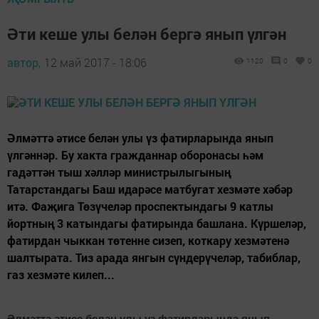
Әти кеше улы белән бергә янып үлгән
автор,
12 май 2017 - 18:06
1120
0
0
Әлмәттә әтисе белән улы үз фатирларында янып
үлгәннәр. Бу хакта гражданнар оборонасы һәм
гадәттән тыш хәлләр министрылыгының
Татарстандагы Баш идарәсе матбугат хезмәте хәбәр
итә. Фаҗига Төзүчеләр проспектындагы 9 катлы
йортның 3 катындагы фатирында башлана. Күршеләр,
фатирдан чыккан төтенне сизеп, коткару хезмәтенә
шалтырата. Тиз арада янгын сүндерүчеләр, табиблар,
газ хезмәте килеп...
Әлмәттә әтисе белән улы үз фатирларында янып