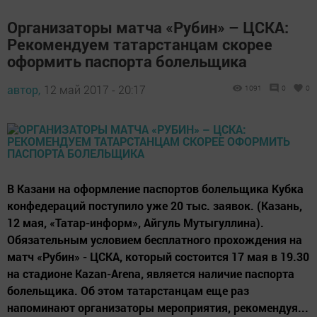
Организаторы матча «Рубин» – ЦСКА:
Рекомендуем татарстанцам скорее
оформить паспорта болельщика
автор,
12 май 2017 - 20:17
1091
0
0
В Казани на оформление паспортов болельщика Кубка
конфедераций поступило уже 20 тыс. заявок. (Казань,
12 мая, «Татар-информ», Айгуль Мутыгуллина).
Обязательным условием бесплатного прохождения на
матч «Рубин» - ЦСКА, который состоится 17 мая в 19.30
на стадионе Kazan-Arena, является наличие паспорта
болельщика. Об этом татарстанцам еще раз
напоминают организаторы мероприятия, рекомендуя...