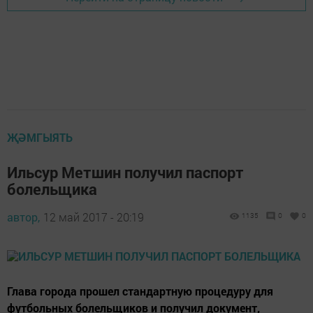
ҖӘМГЫЯТЬ
Ильсур Метшин получил паспорт
болельщика
автор,
12 май 2017 - 20:19
1135
0
0
Глава города прошел стандартную процедуру для
футбольных болельщиков и получил документ,