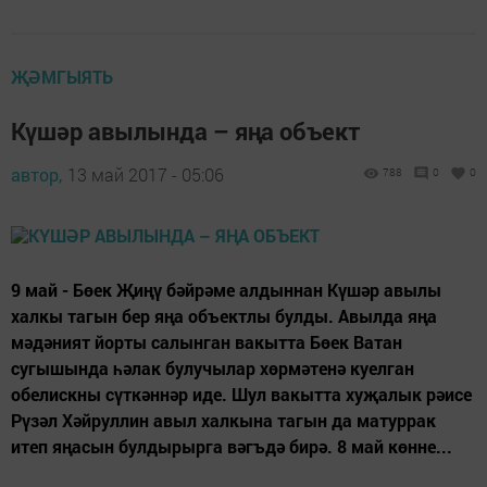
ҖӘМГЫЯТЬ
Күшәр авылында – яңа объект
автор,
13 май 2017 - 05:06
788
0
0
9 май - Бөек Җиңү бәйрәме алдыннан Күшәр авылы
халкы тагын бер яңа объектлы булды. Авылда яңа
мәдәният йорты салынган вакытта Бөек Ватан
сугышында һәлак булучылар хөрмәтенә куелган
обелискны сүткәннәр иде. Шул вакытта хуҗалык рәисе
Рүзәл Хәйруллин авыл халкына тагын да матуррак
итеп яңасын булдырырга вәгъдә бирә. 8 май көнне...