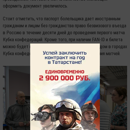
оформить документ увеличилось.
Стоит отметить, что паспорт болельщика дает иностранным
гражданам и лицам без гражданства право безвизового въезда
в Россию в течение десяти дней до проведения первого матча
Кубка конфедераций. Кроме того, при наличии FAN-ID и билета
можно будет воспользоваться бесплатным проездом в городах
Кубка конфедераций и между ними в дни проведения матчей.