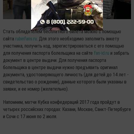
Стать обладателем бесплатного билета можно с помощью
сайта
rubinfans.ru
. Для этого необходимо заполнить анкету
участника, получить код, зарегистрироваться с его помощью
для получения паспорта болельщика на сайте
fan-id.ru
и забрать
документ в центре выдачи. Для получения паспорта
болельщика в центре выдачи нужно предъявить оригинал
документа, удостоверяющего личность (для детей до 14 лет -
свидетельство о рождении), данные которого были указаны в
заявке, и ее номер (желательно).
Напомним, матчи Кубка конфедераций 2017 года пройдут в
четырех российских городах: Казани, Москве, Санкт-Петербурге
и Сочи с 17 июня по 2 июля.