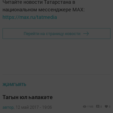
Читайте новости Татарстана в
национальном мессенджере MАХ:
https://max.ru/tatmedia
Перейти на страницу новости
ҖӘМГЫЯТЬ
Тагын юл һәлакәте
автор,
12 май 2017 - 19:06
1183
0
0