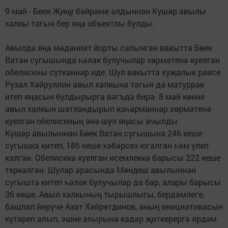
9 май - Бөек Җиңү бәйрәме алдыннан Күшәр авылы
халкы тагын бер яңа объектлы булды.
Авылда яңа мәдәният йорты салынган вакытта Бөек
Ватан сугышында һәлак булучылар хөрмәтенә куелган
обелискны сүткәннәр иде. Шул вакытта хуҗалык рәисе
Рүзәл Хәйруллин авыл халкына тагын да матуррак
итеп яңасын булдырырга вәгъдә бирә. 8 май көнне
авыл халкын шатландырып каһарманнар хөрмәтенә
куелган обелискның әнә шул яңасы ачылды.
Күшәр авылыннан Бөек Ватан сугышына 246 кеше
сугышка китеп, 186 кеше хәбәрсез югалган һәм үлеп
калган. Обелискка куелган исемлеккә барысы 222 кеше
теркәлгән. Шулар арасында Мөндеш авылыннан
сугышта китеп һәлак булучылар да бар, алары барысы
36 кеше. Авыл халкының тырышлыгы, бердәмлеге,
башлап йөрүче Азат Хәйретдинов, аның инициативасын
күтәреп алып, эшне ахырына ка­дәр җиткерергә ярдәм