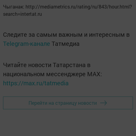
Чыганак: http://mediametrics.ru/rating/ru/843/hour.html?
search=intertat.ru
Следите за самым важным и интересным в
Telegram-канале
Татмедиа
Читайте новости Татарстана в
национальном мессенджере MАХ:
https://max.ru/tatmedia
Перейти на страницу новости