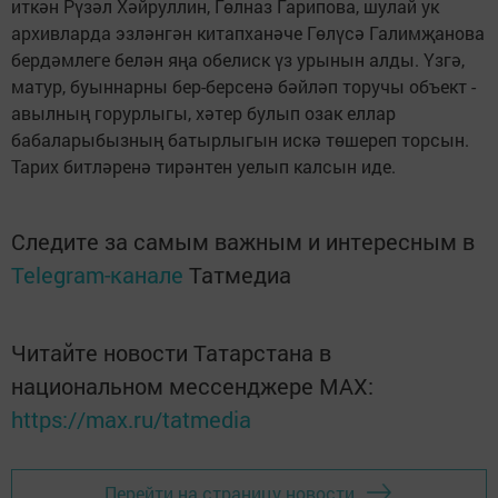
иткән Рүзәл Хәйруллин, Гөлназ Гарипова, шулай ук
архивларда эзләнгән китапханәче Гөлүсә Галимҗанова
бердәмлеге белән яңа обелиск үз урынын алды. Үзгә,
матур, буыннарны бер-берсенә бәйләп торучы объект -
авылның горурлыгы, хәтер булып озак еллар
бабаларыбыз­ның батырлыгын искә төшереп торсын.
Тарих битләренә тирәнтен уелып калсын иде.
Следите за самым важным и интересным в
Telegram-канале
Татмедиа
Читайте новости Татарстана в
национальном мессенджере MАХ:
https://max.ru/tatmedia
Перейти на страницу новости