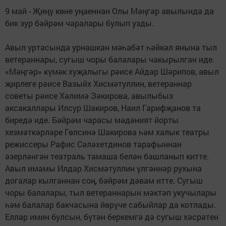
9 май - Җиңү көне уңаеннан Олы Мәңгәр авылында да
бик зур бәйрәм чаралары булып узды.
Авыл уртасында урнашкан мәһабәт һәй­кәл янына тыл
ветеран­нары, сугыш чоры балалары чакырылган иде.
«Мәңгәр» күмәк ху­җалыгы рәисе Айдар Шә­рипов, авыл
җирлеге рәисе Вазыйх Хисмәтуллин, ветераннар
советы рәи­се Хәлимә Зәкирова, авы­лыбыз
аксакаллары Илсур Шакиров, Наил Гарифҗанов та
биредә иде. Бәйрәм чарасы мәдәният йорты
хезмәткәрләре Гөлсинә Шакирова һәм халык театры
режиссеры Рафис Сәләхетдинов тарафыннан
әзерләнгән театраль тамаша белән башланып китте.
Авыл имамы Илдар Хисмәтуллин үлгәннәр рухына
догалар кылганнан соң, бәйрәм дәвам итте. Сугыш
чоры балалары, тыл ветераннарын мәктәп укучылары
һәм балалар бакчасына йөрүче сабыйлар да котлады.
Еллар имин булсын, бүтән беркемгә дә сугыш хәс­рәтен