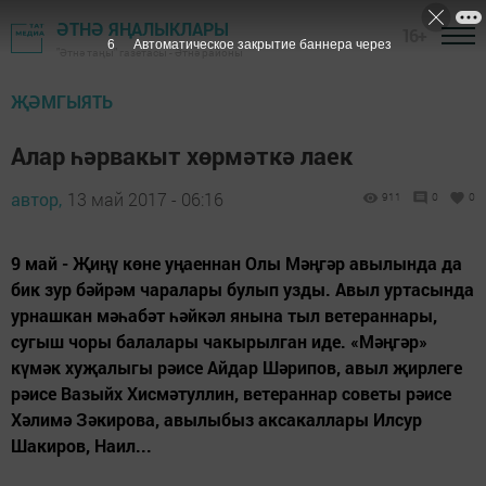
ӘТНӘ ЯҢАЛЫКЛАРЫ
16+
5
Автоматическое закрытие баннера через
"Әтнә таңы" газетасы - Әтнә районы
ҖӘМГЫЯТЬ
Алар һәрвакыт хөрмәткә лаек
автор,
13 май 2017 - 06:16
911
0
0
9 май - Җиңү көне уңаеннан Олы Мәңгәр авылында да
бик зур бәйрәм чаралары булып узды. Авыл уртасында
урнашкан мәһабәт һәй­кәл янына тыл ветеран­нары,
сугыш чоры балалары чакырылган иде. «Мәңгәр»
күмәк ху­җалыгы рәисе Айдар Шә­рипов, авыл җирлеге
рәисе Вазыйх Хисмәтуллин, ветераннар советы рәи­се
Хәлимә Зәкирова, авы­лыбыз аксакаллары Илсур
Шакиров, Наил...