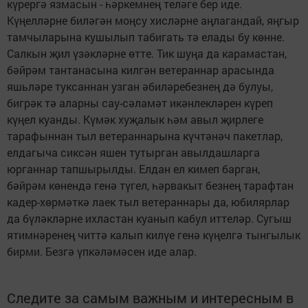
күрергә язмасын - һәркемнең теләге бер иде.
Күңелләрне биләгән моңсу хисләрне аңлагандай, яңгыр
тамчыларына кушылып табигать тә елады бу көнне.
Салкын җил үзәкләрне өтте. Тик шуңа да карамастан,
бәйрәм тантанасына килгән ветераннар арасында
яшьләре туксаннан узган әбиләребезнең дә булуы,
бигрәк тә аларны сау-сәламәт икәнлекләрен күреп
күңел куанды. Күмәк хуҗалык һәм авыл җирлеге
тарафыннан тыл ветераннарына күчтәнәч пакетлар,
елдагыча сиксән яшен тутырган авылдашларга
юрганнар тапшырылды. Елдан ел кимеп барган,
бәйрәм көнендә генә түгел, һәрвакыт безнең тарафтан
кадер-хөрмәткә лаек тыл ветераннары да, юбилярлар
да бүләкләрне ихластан куанып кабул иттеләр. Сугыш
ятимнәренең читтә калып килүе генә күңелгә тынгылык
бирми. Безгә үпкәләмәсен иде алар.
Следите за самым важным и интересным в