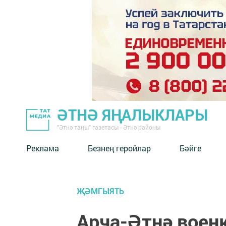
ӘТНӘ ЯҢАЛЫКЛАРЫ
"Әтнә таңы" газетасы - Әтнә районы
Реклама
Безнең геройлар
Бәйге
ҖӘМГЫЯТЬ
Арча-Әтнә воен