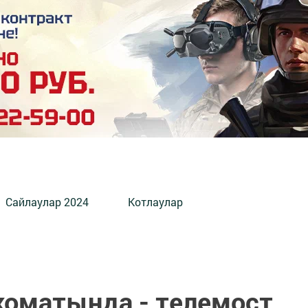
Сайлаулар 2024
Котлаулар
коматында - телемост