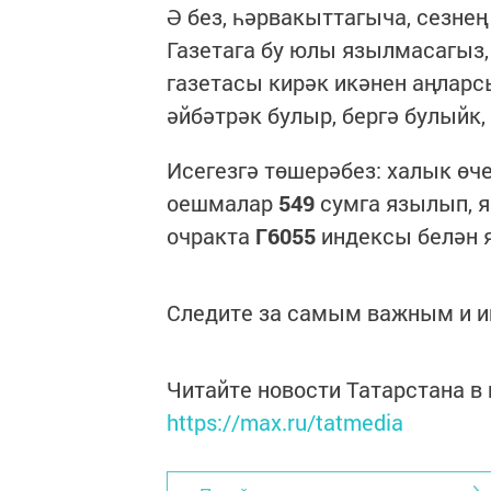
Ә без, һәрвакыттагыча, сезне
Газетага бу юлы язылмасагыз,
газетасы кирәк икәнен аңларс
әйбәтрәк булыр, бергә булыйк,
Исегезгә төшерәбез: халык өче
оешмалар
549
сумга язылып, я
очракта
Г6055
индексы белән я
Следите за самым важным и 
Читайте новости Татарстана 
https://max.ru/tatmedia