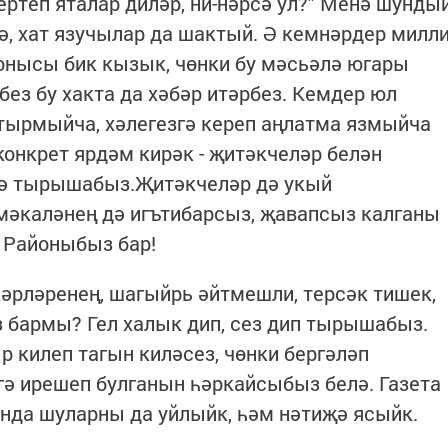
ертеп яталар диләр, ни-нәрсә ул?" Менә шунды
ә, хат язучылар да шактый. Ә кемнәрдер милл
онысы бик кызык, чөнки бу мәсьәлә югары
 без бу хакта да хәбәр итәрбез. Кемдер юл
стырмыйча, хәлегезгә кереп аңлатма язмыйча
конкрет ярдәм кирәк - җитәкчеләр белән
ргә тырышабыз.Җитәкчеләр дә укый
 мәкаләнең дә игътибарсыз, җавапсыз калганы
. Районыбыз бар!
кәрләренең, шагыйрь әйтмешли, терсәк тишек,
 бармы? Гел халык дип, сез дип тырышабыз.
ыр килеп тагын киләсез, чөнки бергәләп
гә ирешеп булганын һәркайсыбыз белә. Газета
нда шуларны да уйлыйк, һәм нәтиҗә ясыйк.