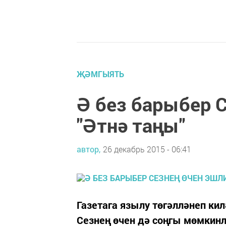
ҖӘМГЫЯТЬ
Ә без барыбер С
"Әтнә таңы"
автор,
26 декабрь 2015 - 06:41
Газетага язылу төгәлләнеп кил
Сезнең өчен дә соңгы мөмкин