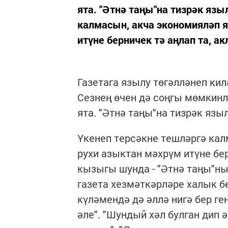
ята. "Әтнә таңы"на тизрәк яз
калмасын, акча экономияләп я
итүне берничек тә аңлап та, ак
Газетага язылу төгәлләнеп кил
Сезнең өчен дә соңгы мөмкин
ята. "Әтнә таңы"на тизрәк язы
Үкенеп терсәкне тешләргә кал
рухи азыктан мәхрүм итүне бер
кызыгы шунда - "Әтнә таңы"ның
газета хезмәткәрләре халык б
күләмендә дә әллә нигә бер ге
әле". "Шундый хәл булган дип ә