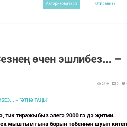
Отправить
Авторизоваться
езнең өчен эшлибез... –
2119
0
ә, тик тиражыбыз әлегә 2000 гә дә җитми.
лек мыштым гына борын төбеннән шуып китеп