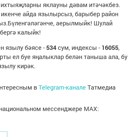
ң ихтыяҗларны яклауны дәвам итәчәкбез.
 икенче айда язылырсыз, барыбер район
ыз.Бүленгәләгәнче, аерылмыйк! Шулай
 бергә калыйк!
н язылу бәясе -
534
сум, индексы -
16055
,
рты ел буе яңалыклар белән таныша ала, бу
зылу кирәк.
интересным в
Telegram-канале
Татмедиа
в национальном мессенджере MАХ: