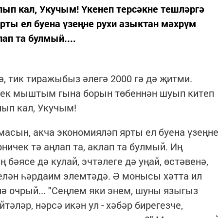
ылып кал, Укучым! Үкенеп терсәкне тешләргә
рты ел буена үзеңне рухи азыктан мәхрүм
лап та булмый....
ә, тик тиражыбыз әлегә 2000 гә дә җитми.
лек мыштым гына борын төбеннән шуып китеп
лып кал, Укучым!
масын, акча экономияләп ярты ел буена үзеңн
ничек тә аңлап та, аклап та булмый. Иң
 бәясе дә кулай, эчтәлеге дә уңай, өстәвенә,
елән һәрдаим элемтәдә. Ә монысы хәтта ил
нә очрый... "Сеңлем яки энем, шуны языгыз
йтәләр, нәрсә икән ул - хәбәр бирегезче,