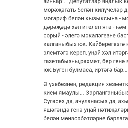
зинһар". "Депутатлар яңалык к
мөрәҗәгать белән килүчеләр д
мәгариф белән кызыксына - м
дәрәҗәдә хәл ителеп ята - һәм
сорый - әлегә мәкаләгезне ба
калганыбыз юк. Кайберегезгә 
элемтәгә кереп, уңай хәл итә
газетабызны,рәхмәт, бер генә
юк.Бүген булмаса, иртәгә бар..
Ә үзебезнең, редакция хезмәт
кием ямаулы... Зарланганыбыз
Сүгәсез дә, ачуланасыз да, ах
яшәгәндә генә уңай нәтиҗәләр
белән мөнәсәбәтләрне барлага