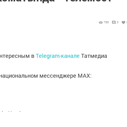
785
0
интересным в
Telegram-канале
Татмедиа
в национальном мессенджере MАХ: