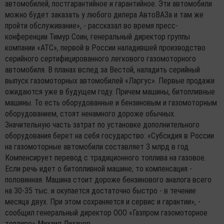
автомобилей, постгарантийное и гарантийное. Эти автомобили
можно будет заказать у любого дилера АвтоВАЗа и там же
пройти обслуживание», - рассказал во время пресс-
конференции Тимур Соин, генеральный директор группы
компании «АТС», первой в России наладившей производство
серийного сертифицированного легкового газомоторного
автомобиля. В планах вслед за Вестой, наладить серийный
выпуск газомоторных автомобилей «Ларгус». Первые продажи
ожидаются уже в будущем году. Причем машины, битопливные
машины. То есть оборудованные и бензиновым и газомоторным
оборудованием, стоят ненамного дороже обычных.
Значительную часть затрат по установке дополнительного
оборудования берет на себя государство: «Субсидия в России
на газомоторные автомобили составляет 3 млрд в год.
Компенсирует перевод с традиционного топлива на газовое.
Если речь идет о битопливной машине, то компенсация -
половинная. Машина стоит дороже бензинового аналога всего
на 30-35 тыс. и окупается достаточно быстро - в течение
месяца двух. При этом сохраняется и сервис и гарантии», -
сообщил генеральный директор ООО «Газпром газомоторное
топливо» Михаил Лихачев.