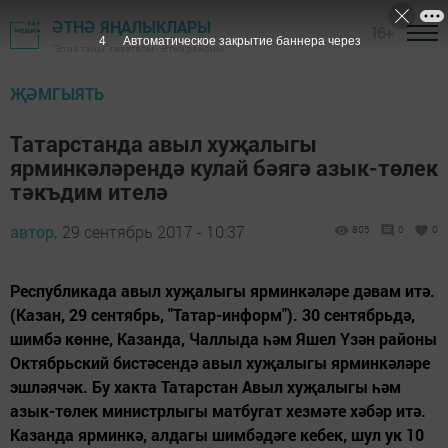
ӘТНӘ ЯҢАЛЫКЛАРЫ
16+
3
Автоматическое закрытие баннера через
"Әтнә таңы" газетасы - Әтнә районы
ҖӘМГЫЯТЬ
Татарстанда авыл хуҗалыгы
ярминкәләрендә кулай бәягә азык-төлек
тәкъдим ителә
автор,
29 сентябрь 2017 - 10:37
805
0
0
Республикада авыл хуҗалыгы ярминкәләре дәвам итә.
(Казан, 29 сентябрь, "Татар-информ"). 30 сентябрьдә,
шимбә көнне, Казанда, Чаллыда һәм Яшел Үзән районы
Октябрьский бистәсендә авыл хуҗалыгы ярминкәләре
эшләячәк. Бу хакта Татарстан Авыл хуҗалыгы һәм
азык-төлек министрлыгы матбугат хезмәте хәбәр итә.
Казанда ярминкә, алдагы шимбәдәге кебек, шул ук 10