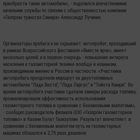
приобрести такие автомобили», - поделился впечатлениями
начальник службы по связям с общественностью компании
«Газпром трансгаз Самара» Александр Лучинин.
Организаторы пробега и не скрывают: автопробег, проходивший
в рамках Всероссийского фестиваля «Вместе ярче», имеет
несколько целей, и в первую очередь - повышение интереса
населения к газомоторной технике вообще и новинкам,
производимым именно в России в частности. «Участники
автопробега преодолели маршрут на двухтопливных
автомобилях "Лада Веста", "Лада Ларгус" и "Тойота Камри". Во
время автопробега участники сделали замеры расхода топлива,
проанализировали эффективность использования
газомоторного топлива в сравнении с бензиновыми аналогами»,
- сообщил руководитель филиала ООО «Газпром газомоторное
топливо» в Казани Булат Газизуллин. Результат впечатляет: в
сравнении с бензиновым аналогом путь на газомоторных
машинах обошелся в 2,75 раза дешевле.