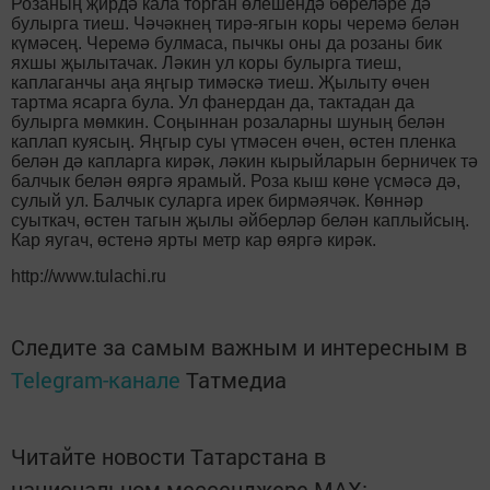
Розаның җирдә кала торган өлешендә бөреләре дә
булырга тиеш. Чәчәкнең тирә-ягын коры черемә белән
күмәсең. Черемә булмаса, пычкы оны да розаны бик
яхшы җылытачак. Ләкин ул коры булырга тиеш,
каплаганчы аңа яңгыр тимәскә тиеш. Җылыту өчен
тартма ясарга була. Ул фанердан да, тактадан да
булырга мөмкин. Соңыннан розаларны шуның белән
каплап куясың. Яңгыр суы үтмәсен өчен, өстен пленка
белән дә капларга кирәк, ләкин кырыйларын берничек тә
балчык белән өяргә ярамый. Роза кыш көне үсмәсә дә,
сулый ул. Балчык суларга ирек бирмәячәк. Көннәр
суыткач, өстен тагын җылы әйберләр белән каплыйсың.
Кар яугач, өстенә ярты метр кар өяргә кирәк.
http://www.tulachi.ru
Следите за самым важным и интересным в
Telegram-канале
Татмедиа
Читайте новости Татарстана в
национальном мессенджере MАХ: