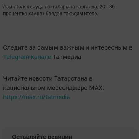
Азык-төлек сәүдә нокталарына карганда, 20 - 30
процентка кимрәк бәядән тәкъдим ителә.
Следите за самым важным и интересным в
Telegram-канале
Татмедиа
Читайте новости Татарстана в
национальном мессенджере MАХ:
https://max.ru/tatmedia
Оставляйте реакции