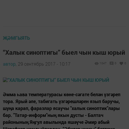
ҖӘМГЫЯТЬ
“Халык синоптигы” быел чын кыш юрый
автор,
29 сентябрь 2017 - 10:17
1047
0
0
Әмма һава температурасы көне-сәгате белән үзгәреп
тора. Ярый әле, табигать үзгәрешләрен язып баручы,
шуңа карап, фаразлар ясаучы "халык синоптик"лары
бар. "Татар-информ"ның якын дусты - Балтач
районының Яңгул авылында яшәүче Әмир абый
Шәрәфиев шундыйлардан. "Әбиләр чуагы" беттеме,