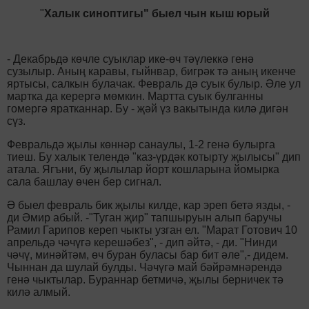
"
Халык синоптигы" быел чын кыш юрый
- Декабрьдә көчле суыклар ике-өч тәүлеккә генә
сузылыр. Аның каравы, гыйнвар, бигрәк тә аның икенче
яртысы, салкын булачак. Февраль дә суык булыр. Әле ул
мартка да керергә мөмкин. Мартта суык булганны
гомергә яратканнар. Бу - җәй үз вакытында килә дигән
сүз.
Февральдә җылы көннәр санаулы, 1-2 генә булырга
тиеш. Бу халык телендә "каз-үрдәк котырту җылысы" дип
атала. Ягъни, бу җылылар йорт кошларына йомырка
сала башлау өчен бер сигнал.
Ә быел февраль бик җылы килде, кар эреп бетә язды, -
ди Әмир абый. -"Туган җир" тапшыруын алып баручы
Рамил Гарипов кереп чыкты узган ел. "Марат Готович 10
апрельдә чәчүгә керешәбез", - дип әйтә, - ди. "Нинди
чәчү, минәйтәм, өч буран буласы бар бит әле",- дидем.
Чыннан да шулай булды. Чәчүгә май бәйрәмнәрендә
генә чыктылар. Бураннар бетмичә, җылы берничек тә
килә алмый.