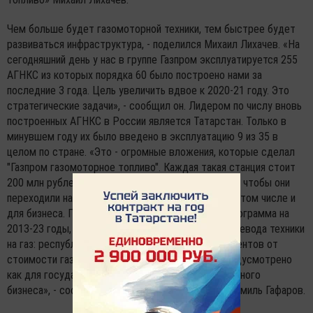
Чем больше будет газомоторной техники, тем быстрее будет
развиваться инфраструктура, - поделился Михаил Лихачев. «На
сегодняшний день у нас в группе Газпром эксплуатируется 255
АГНКС из которых порядка 60 было построено нами за
последние 3 года. Цель увеличить вдвое к 2020-21 году. Это
стратегические задачи», - сообщил он. Лидером по числу вновь
построенных АГНКС в России является Татарстан. Только в
минувшем году их было введено в эксплуатацию 9 из 35 в
целом по стране. «Это - огромные вложения, которые сделал
"Газпром газомоторное топливо". Каждая такая станция стоит
200 млн рублей. Можно долго уговаривать людей, чтобы они
переходили на газ, но нужно создавать условия. В том числе и
для бизнеса. Президентом Татарстана принята программа на
2013-23 годы, где предусмотрены механизмы перевода техники
на газ: республика компенсирует порядка 30 процентов от
стоимости газоболонного оборудования. Это предусмотрено
как для государственного сектора, так и для частного
бизнеса», - сообщил вице-премьер Татарстана Шамиль Гафаров.