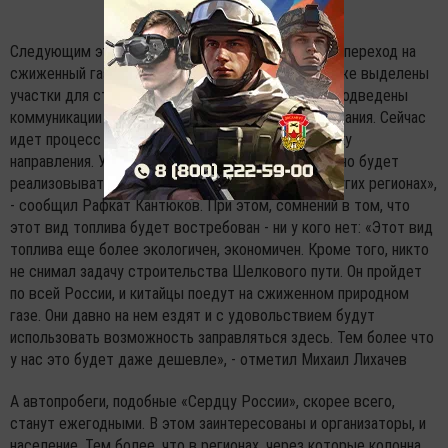
Следующим этапом развития направления станет переход на
сжиженный газ. В Татарстане - под Чистополем уже выделены
участки для строительства криогенных станций, подведены
коммуникации и построена фундаментная часть здания. Сейчас
идет процесс изучения рынка: «Смотрим экономику
направления. Успешные однотипные проекты можно будет
реализовывать не только в Татарстане, но и в других регионах»,
- сообщил Рафкат Кантюков. При этом, сомнений в том, что
этот вид топлива будет востребован - ни у кого нет: «Этот вид
топлива еще более экологичен, экономичен. Кроме того, никто
не снимал задачу строительства Шелкового пути. Он пройдет
по всей России, и китайцы поедут на сжиженном природном
газе. Они давно на нем ездят и с удовольствием будут
использовать возможность заправляться здесь. Тем более что
у нас это будет даже дешевле», - отметил Михаил Лихачев
А автопробеги, подобные «Сердцу России», скорее всего,
станут ежегодными. В этом заинтересованы и организаторы, и
население. Тем более, что в регионах, через которые колонна