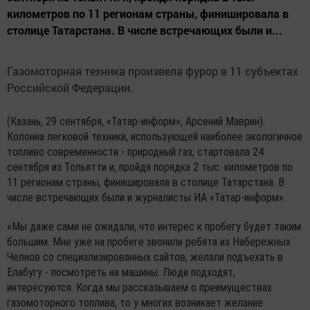
километров по 11 регионам страны, финишировала в
столице Татарстана. В числе встречающих были и...
Газомоторная техника произвела фурор в 11 субъектах
Российской Федерации.
(Казань, 29 сентября, «Татар-информ», Арсений Маврин).
Колонна легковой техники, использующей наиболее экологичное
топливо современности - природный газ, стартовала 24
сентября из Тольятти и, пройдя порядка 2 тыс. километров по
11 регионам страны, финишировала в столице Татарстана. В
числе встречающих были и журналисты ИА «Татар-информ».
«Мы даже сами не ожидали, что интерес к пробегу будет таким
большим. Мне уже на пробеге звонили ребята из Набережных
Челнов со специализированных сайтов, желали подъехать в
Елабугу - посмотреть на машины. Люди подходят,
интересуются. Когда мы рассказываем о преимуществах
газомоторного топлива, то у многих возникает желание