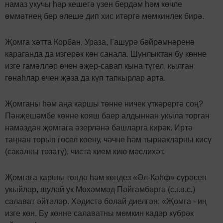
намаз укучы һәр кешегә үзен бердәм һәм көчле
өммәтнең бер өлеше дип хис итәргә мөмкинлек бирә.
Җомга хәтта Корбан, Ураза, Гашурә бәйрәмнәренә
караганда да изгерәк көн санала. Шунлыктан бу көнне
изге гамәлләр өчен әҗер-савап кына түгел, кылган
гөнаһлар өчен җәза да күп тапкырлар арта.
Җомганы һәм аңа каршы төнне ничек үткәрергә соң?
Пәнҗешәмбе көнне кояш баер алдыннан укыла торган
намаздан җомгага әзерләнә башларга кирәк. Иртә
таңнан торып госел коену, чәчне һәм тырнакларны кисү
(сакалны төзәтү), чиста кием кию мәслихәт.
Җомгага каршы төндә һәм көндез «Әл-Кәһф» сүрәсен
укыйлар, шулай ук Мөхәммәд Пәйгамбәргә (с.г.в.с.)
салават әйтәләр. Хәдистә болай диелгән: «Җомга - иң
изге көн. Бу көнне салаватны мөмкин кадәр күбрәк