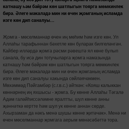
катнашу һәм бәйрәм көн шатлыгын тоярга мөмкинлек
бирә. Әлеге мәкаләдә мин ни өчен җомганың исламда
изге көн дип саналуы...
Җомга - мөселманнар өчен иң мөһим һәм изге көн. Ул
Аллаһы тарафыннан бәхетле көн буларак билгеләнгән.
Кайбер илләрдә җомга рәсми рәвештә ял көне булып
санала, бу исә дин тотучыларга җомга намазында
катнашу һәм бәйрәм көн шатлыгын тоярга мөмкинлек
бирә. Әлеге мәкаләдә мин ни өчен җомганың исламда
изге көн дип саналуы хакында сөйләячәкмен.
Мөхәммәд Пәйгамбәр (с.г.в.с.) әйткән: «Кояш калыккан
көннәрнең иң яхшысы - җомга. Бу көнне Аллаһы Тәгалә
Адәм галәйһиссәләмне яралтты, шул көнне анны
җәннәткә кертте һәм шул ук көнне аннан сөрде.
Ахырзаман да нәкъ менә шушы көнне җитәчәк». Менә ни
өчен мөселманнар җомгага аерым мөнәсәбәттә тора.