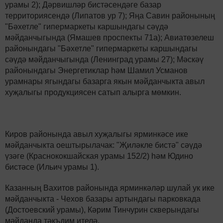
урамы 2); Дәрвишләр бистәсендәге базар
территориясендә (Липатов ур 7); Яңа Савин районының
"Бәхетле" гипермаркеты каршындагы сәүдә
мәйданчыгында (Ямашев проспекты 71а); Авиатөзелеш
районындагы "Бәхетле" гипермаркеты каршындагы
сәүдә мәйданчыгында (Ленинград урамы 27); Мәскәү
районындагы Энергетиклар һәм Шамил Усманов
урамнары ягындагы базарга якын мәйданчыкта авыл
хуҗалыгы продукциясен сатып алырга мөмкин.
Киров районында авыл хуҗалыгы ярминкәсе ике
мәйданчыкта оештырылачак: "Җиләкле бистә" сәүдә
үзәге (Краснококшайская урамы 152/2) һәм Юдино
бистәсе (Ильич урамы 1).
Казанның Вахитов районында ярминкәләр шулай ук ике
мәйданчыкта - Чехов базары артындагы парковкада
(Достоевский урамы), Кәрим Тинчурин скверындагы
мәйданда тәкъдим ителә.