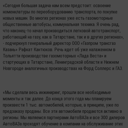
«Сегодня большая задача нам всем предстоит: освоение
номенклатуры по переоборудованию транспорта, по покупке
новых машин. Во многих регионах уже есть газомоторные
общественные автобусы, коммунальная техника. Я очень рад,
что наконец-то начал производиться легковой автотранспорт,
работающий на газу, как в Татарстане, так и в других регионах»,
- подчеркнул генеральный директор ООО «Газпром трансгаз
Казань» Рафкат Кантюков. Речь идет об уже налаженном в
Тольятти производстве газомоторных «Лада Веста» и
стартующих в Татарстане, Ленинградской области и Нижнем
Новгороде аналогичных производствах на Форд Соллерс и ГАЗ.
«Мы сделали весь инжиниринг, прошли все необходимые
моменты и так далее. До конца этого года мы планируем
произвести 1 тыс. автомобилей, которые, в принципе, уже по
предзаказу проданы. Все эти автомобили продаются активно в
регионы. Мы являемся партнерами АвтоВАЗа и все 300 дилеров
АвтоВАЗа проходят обучение в компании на обслуживание этих