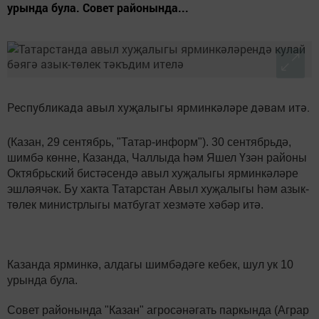
урында була. Совет районында...
Республикада авыл хуҗалыгы ярминкәләре дәвам итә.
(Казан, 29 сентябрь, "Татар-информ"). 30 сентябрьдә,
шимбә көнне, Казанда, Чаллыда һәм Яшел Үзән районы
Октябрьский бистәсендә авыл хуҗалыгы ярминкәләре
эшләячәк. Бу хакта Татарстан Авыл хуҗалыгы һәм азык-
төлек министрлыгы матбугат хезмәте хәбәр итә.
Казанда ярминкә, алдагы шимбәдәге кебек, шул ук 10
урында була.
Совет районында "Казан" агросәнәгать паркында (Аграр