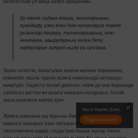
әйтегез һәм ул миңа килеп ирешәчәк».
Бу көнне сәдака өләшү, якыннарыңны
куандыру, үзең өчен һәм кунакларга тәмле
ризыклар пешерү, туганнарыңның, әти-
әниеңнең, авыруларның хәлен белү,
каберләрне зиярәт кылу да хуплана.
Эшкә сәләтле, балигълык яшенә җиткән һәркемнең
күмәкләп укыла торган җомга намазында катнашуы
мәҗбүри. Хәдистә болай диелгән: «Кем дә кем бернинди
сәбәпсез рәттән өч җомга намазын калдырса, Аллаһ
аның күңеленә мөһер куя».
Мы в Яндекс Дзен
Җомга намазын уку бурычы йөкләнгән кешеләргә,
Подписаться
намазга чакырып азан яңгыраганнан соң һәм гыйбадәт
төгәлләнчегә кадәр, сәүдә һәм башка эшләр белән