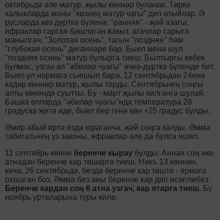
октябрьдә әле матур, җылы көннәр булачак. Төрки
халыкларда моны "көзнең матур чагы" дип атыйлар. Ә
русларда көз дүрткә бүленә: "ранняя" - җәй азагы,
яфраклар саргая башлаган вакыт, агачлар сарыга
манылгач, "Золотая осень", тагын "поздняя" һәм
"глубокая осень" дигәннәре бар. Быел менә шул
"поздняя осень" матур булырга тиеш. Былтыргы кебек
булмас, узган ел "әбиләр чуагы" өчкә-дүрткә бүленде бит.
Быел ул нормага сыешып бара. 12 сентябрьдән 24енә
кадәр көннәр матур, җылы торды. Сентябрьнең соңгы
алты көнендә суытты. Бу - март җылы килгәнгә шулай.
Башка елларда "әбиләр чуагы"нда температура 28
градуска җитә иде, быел бер генә көн +25 градус булды.
Әмир абый иртә язда юраганча, җәй соңга калды. Әмма
табигатьнең үз законы, яфраклар әле дә булса яшел.
11 сентябрь көнне
беренче кырау
булды. Аннан соң ике
атнадан беренче кар төшәргә тиеш. Нәкъ 13 көннән,
кичә, 26 сентябрьдә, бездә беренче кар төште - ярмага
охшаган боз. Әмма без аны беренче кар дип исәплибез.
Беренче кардан соң 6 атна узгач, кар ятарга тиеш.
Бу
ноябрь урталарына туры килә.