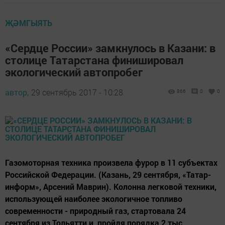
ҖӘМГЫЯТЬ
«Сердце России» замкнулось в Казани: в
столице Татарстана финишировал
экологический автопробег
автор,
29 сентябрь 2017 - 10:28
866
0
0
Газомоторная техника произвела фурор в 11 субъектах
Российской Федерации. (Казань, 29 сентября, «Татар-
информ», Арсений Маврин). Колонна легковой техники,
использующей наиболее экологичное топливо
современности - природный газ, стартовала 24
сентября из Тольятти и, пройдя порядка 2 тыс.