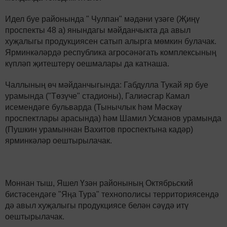
Идел буе районында " Чулпан" мәдәни үзәге (Җиңү
проспекты 48 а) янындагы мәйданчыкта да авыл
хуҗалыгы продукциясен сатып алырга мөмкин булачак.
Ярминкәләрдә республика агросәнәгать комплексының
күпләп җитештерү оешмалары да катнаша.
Чаллының өч мәйданчыгында: Габдулла Тукай яр буе
урамында ("Төзүче" стадионы), Галиәсгар Камал
исемендәге бульварда (Тынычлык һәм Мәскәү
проспектлары арасында) һәм Шамил Усманов урамында
(Пушкин урамыннан Вахитов проспектына кадәр)
ярминкәләр оештырылачак.
Моннан тыш, Яшел Үзән районының Октябрьский
бистәсендәге "Яңа Тура" технополисы территориясендә
дә авыл хуҗалыгы продукциясе белән сәүдә итү
оештырылачак.