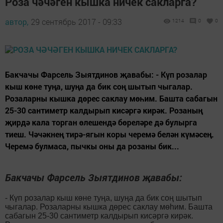
Роза чәчәген кышка ничек сакларга?
автор,
29 сентябрь 2017 - 09:33
1214
0
0
Бакчачы Фарсель Зыятдинов җавабы: - Күп розалар
кыш көне туңа, шуңа да бик соң шытып чыгалар.
Розаларны кышка дөрес саклау мөһим. Башта сабагын
25-30 сантиметр калдырып кисәргә кирәк. Розаның
җирдә кала торган өлешендә бөреләре дә булырга
тиеш. Чәчәкнең тирә-ягын коры черемә белән күмәсең.
Черемә булмаса, пычкы оны да розаны бик...
Бакчачы Фарсель Зыятдинов җавабы:
- Күп розалар кыш көне туңа, шуңа да бик соң шытып
чыгалар. Розаларны кышка дөрес саклау мөһим. Башта
сабагын 25-30 сантиметр калдырып кисәргә кирәк.