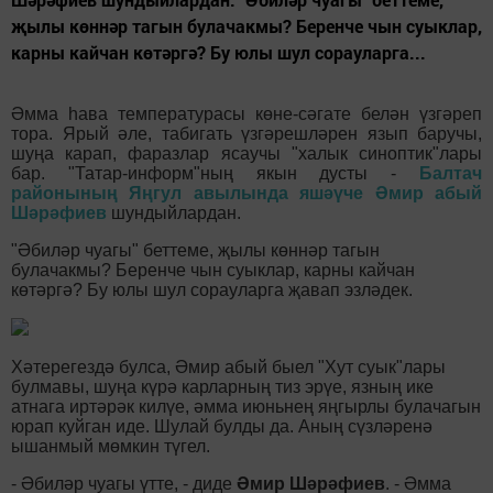
җылы көннәр тагын булачакмы? Беренче чын суыклар,
карны кайчан көтәргә? Бу юлы шул сорауларга...
Әмма һава температурасы көне-сәгате белән үзгәреп
тора. Ярый әле, табигать үзгәрешләрен язып баручы,
шуңа карап, фаразлар ясаучы "халык синоптик"лары
бар. "Татар-информ"ның якын дусты -
Балтач
районының Яңгул авылында яшәүче Әмир абый
Шәрәфиев
шундыйлардан.
"Әбиләр чуагы" беттеме, җылы көннәр тагын
булачакмы? Беренче чын суыклар, карны кайчан
көтәргә? Бу юлы шул сорауларга җавап эзләдек.
Хәтерегездә булса, Әмир абый быел "Хут суык"лары
булмавы, шуңа күрә карларның тиз эрүе, язның ике
атнага иртәрәк килүе, әмма июньнең яңгырлы булачагын
юрап куйган иде. Шулай булды да. Аның сүзләренә
ышанмый мөмкин түгел.
- Әбиләр чуагы үтте, - диде
Әмир Шәрәфиев
. - Әмма