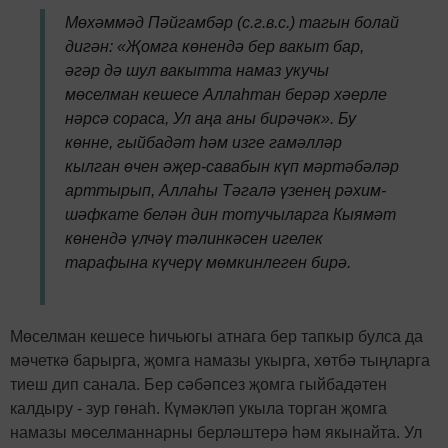
Мөхәммәд Пәйгамбәр (с.г.в.с.) тагын болай
дигән: «Җомга көнендә бер вакыт бар,
әгәр дә шул вакытта намаз укучы
мөселман кешесе Аллаһтан берәр хәерле
нәрсә сораса, Ул аңа аны бирәчәк». Бу
көнне, гыйбадәт һәм изге гамәлләр
кылган өчен әҗер-савабын күп мәртәбәләр
арттырып, Аллаһы Тәгалә үзенең рәхим-
шәфкате белән дин тотучыларга Кыямәт
көнендә үлчәү тәлинкәсен игелек
тарафына күчерү мөмкинлеген бирә.
Мөселман кешесе һичьюгы атнага бер тапкыр булса да
мәчеткә барырга, җомга намазы укырга, хөтбә тыңларга
тиеш дип санала. Бер сәбәпсез җомга гыйбадәтен
калдыру - зур гөнаһ. Күмәкләп укыла торган җомга
намазы мөселманнарны берләштерә һәм якынайта. Ул