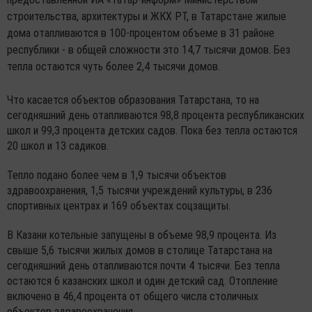
строительства, архитектуры и ЖКХ РТ, в Татарстане жилые
дома отапливаются в 100-процентом объеме в 31 районе
республики - в общей сложности это 14,7 тысячи домов. Без
тепла остаются чуть более 2,4 тысячи домов.
Что касается объектов образования Татарстана, то на
сегодняшний день отапливаются 98,8 процента республиканских
школ и 99,3 процента детских садов. Пока без тепла остаются
20 школ и 13 садиков.
Тепло подано более чем в 1,9 тысячи объектов
здравоохранения, 1,5 тысячи учреждений культуры, в 236
спортивных центрах и 169 объектах соцзащиты.
В Казани котельные запущены в объеме 98,9 процента. Из
свыше 5,6 тысячи жилых домов в столице Татарстана на
сегодняшний день отапливаются почти 4 тысячи. Без тепла
остаются 6 казанских школ и один детский сад. Отопление
включено в 46,4 процента от общего числа столичных
объектов здравоохранения.