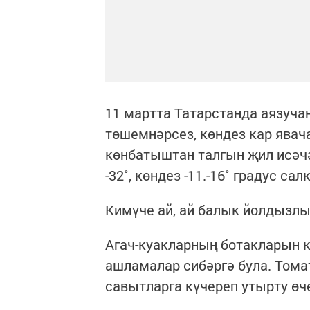
11 мартта Татарстанда аязуча
төшемнәрсез, көндез кар явача
көнбатыштан талгын җил исәчәк
-32˚, көндез -11.-16˚ градус с
Кимүче ай, ай балык йолдызл
Агач-куакларның ботакларын к
ашламалар сибәргә була. Тома
савытларга күчереп утырту өч