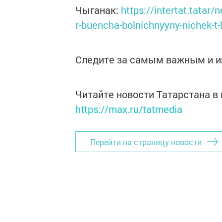
Чыганак:
https://intertat.tatar
r-buencha-bolnichnyyny-nichek-t-l
Следите за самым важным и 
Читайте новости Татарстана 
https://max.ru/tatmedia
Перейти на страницу новости