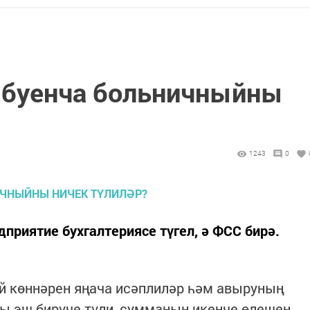
 буенча больничныйны
1243
0
приятие бухгалтериясе түгел, ә ФСС бирә.
й көннәрен яңача исәплиләр һәм авыруның
ны эш бирүче түли, сумманың икенче өлешен