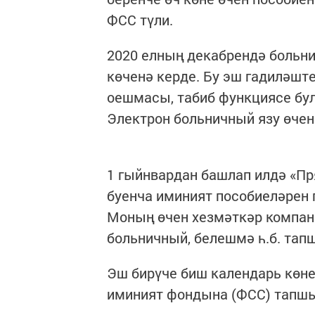
ФСС түли.
2020 елның декабрендә больн
көченә керде. Бу эш гадиләшт
оешмасы, табиб функциясе бу
Электрон больничный язу өчен
1 гыйнвардан башлап илдә «П
буенча иминият пособиеләрен п
Моның өчен хезмәткәр компан
больничный, белешмә һ.б. тап
Эш бирүче биш календарь көн
иминият фондына (ФСС) тапш