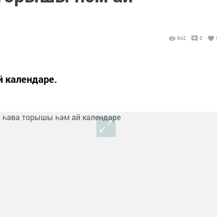
942
0
й календаре.