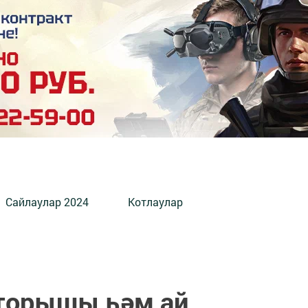
Сайлаулар 2024
Котлаулар
 торышы һәм ай