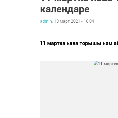
календаре
admin,
10 март 2021 - 18:04
11 мартка һава торышы һәм а