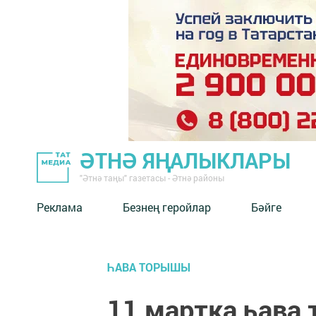
ӘТНӘ ЯҢАЛЫКЛАРЫ
"Әтнә таңы" газетасы - Әтнә районы
Реклама
Безнең геройлар
Бәйге
ҺАВА ТОРЫШЫ
11 мартка һава