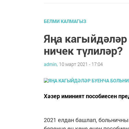
БЕЛМИ КАЛМАГЫЗ
Яңа кагыйдәләр
ничек түлиләр?
admin,
10 март 2021 - 17:04
Хәзер иминият пособиесен пред
2021 елдан башлап, больничны
беренче өч көне өчен пособие