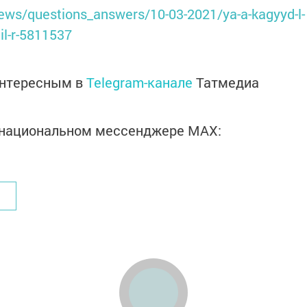
/news/questions_answers/10-03-2021/ya-a-kagyyd-l-
il-r-5811537
интересным в
Telegram-канале
Татмедиа
в национальном мессенджере MАХ: