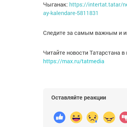
Чыганак:
https://intertat.tatar
ay-kalendare-5811831
Следите за самым важным и 
Читайте новости Татарстана 
https://max.ru/tatmedia
Оставляйте реакции