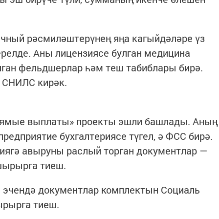
ичный рәсмиләштерүнең яңа кагыйдәләре үз
ерелде. Аны лицензиясе булган медицина
лган фельдшерлар һәм теш табиблары бирә.
 СНИЛС кирәк.
рямые выплаты» проекты эшли башлады. Аның
редприятие бухгалтериясе түгел, ә ФСС бирә.
иягә авыруны раслый торган документлар —
шырырга тиеш.
е эчендә документлар комплектын Социаль
ырырга тиеш.