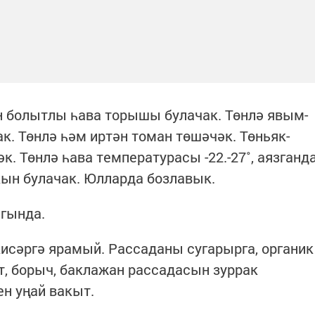
н болытлы һава торышы булачак. Төнлә явым-
к. Төнлә һәм иртән томан төшәчәк. Төньяк-
. Төнлә һава температурасы -22.-27˚, аязганд
алкын булачак. Юлларда бозлавык.
ыгында.
исәргә ярамый. Рассаданы сугарырга, органик
т, борыч, баклажан рассадасын зуррак
ен уңай вакыт.