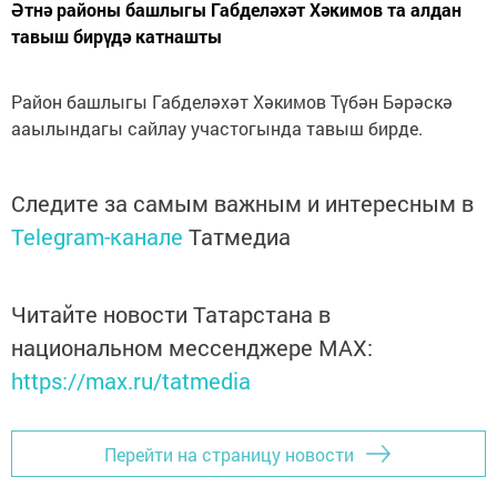
Әтнә районы башлыгы Габделәхәт Хәкимов та алдан
тавыш бирүдә катнашты
Район башлыгы Габделәхәт Хәкимов Түбән Бәрәскә
ааылындагы сайлау участогында тавыш бирде.
Следите за самым важным и интересным в
Telegram-канале
Татмедиа
Читайте новости Татарстана в
национальном мессенджере MАХ:
https://max.ru/tatmedia
Перейти на страницу новости