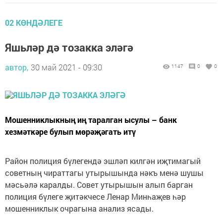
02 КӨНДӘЛЕГЕ
Яшьләр дә тозакка эләгә
автор,
30 май 2021 - 09:30
1147
0
0
Мошенниклыкның иң таралган ысулы – банк
хезмәткәре булып мөрәҗәгать итү
Район полиция бүлегендә эшләп килгән иҗтимагый
советның чираттагы утырышында нәкъ менә шушы
мәсьәлә каралды. Совет утырышын алып барган
полиция бүлеге җитәкчесе Ленар Минһаҗев һәр
мошенниклык очрагына анализ ясады.