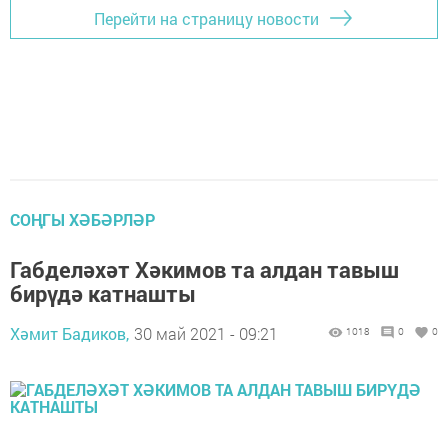
Перейти на страницу новости
СОҢГЫ ХӘБӘРЛӘР
Габделәхәт Хәкимов та алдан тавыш
бирүдә катнашты
Хәмит Бадиков,
30 май 2021 - 09:21
1018
0
0