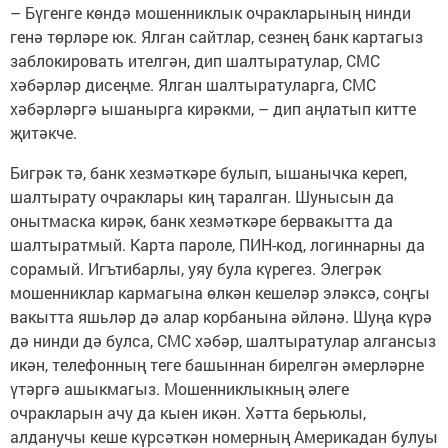
– Бүгенге көндә мошенниклык очракларының нинди
генә төрләре юк. Ялган сайтлар, сезнең банк картагыз
заблокировать ителгән, дип шалтыратулар, СМС
хәбәрләр дисеңме. Ялган шалтыратуларга, СМС
хәбәрләргә ышанырга кирәкми, – дип аңлатып китте
җитәкче.
Бигрәк тә, банк хезмәткәре булып, ышанычка кереп,
шалтырату очраклары киң таралган. Шунысын да
онытмаска кирәк, банк хезмәткәре бервакытта да
шалтыратмый. Карта пароле, ПИН-код, логиннарны да
сорамый. Игътибарлы, уяу була күрегез. Элегрәк
мошенниклар кармагына өлкән кешеләр эләксә, соңгы
вакытта яшьләр дә алар корбанына әйләнә. Шуңа күрә
дә нинди дә булса, СМС хәбәр, шалтыратулар алгансыз
икән, телефонның теге башыннан бирелгән әмерләрне
үтәргә ашыкмагыз. Мошенниклыкның әлеге
очракларын ачу да кыен икән. Хәтта берьюлы,
алданучы кеше күрсәткән номерның Америкадан булуы