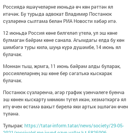
Россиядә яшәүчеләрне июньдә өч көн рәттән ял
итәчәк. Бу турыда адвокат Владимир Постанюк
сүзләренә сылтама белән РИА Новости хәбәр итә.
12 июньдә Россия көне билгеләп үтелә, ул эш көне
булмаган бәйрәм көне санала. Агымдагы елда бу көн
шимбәгә туры килә, шуңа күрә дүшәмбе, 14 июнь ял
булачак.
Моннан тыш, җомга, 11 июнь бәйрәм алды буларак,
россиялеләрнең эш көне бер сәгатькә кыскарак
булачак.
Постанюк сүзләренчә, әгәр график үзенчәлеге буенча
эш көнен кыскарту мөмкин түгел икән, хезмәткәргә ял
итү өчен өстәмә вакыт бирелә яки артык эшләгән өчен
түләнә.
Тулырак:
https://tatar-inform.tatar/news/society/29-05-
2021/rossiyalel-rne-iyund-ozyn-yallar-k-t-5825006