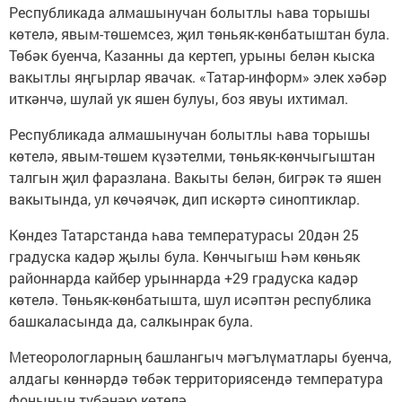
Республикада алмашынучан болытлы һава торышы
көтелә, явым-төшемсез, җил төньяк-көнбатыштан була.
Төбәк буенча, Казанны да кертеп, урыны белән кыска
вакытлы яңгырлар явачак. «Татар-информ» элек хәбәр
иткәнчә, шулай ук яшен булуы, боз явуы ихтимал.
Республикада алмашынучан болытлы һава торышы
көтелә, явым-төшем күзәтелми, төньяк-көнчыгыштан
талгын җил фаразлана. Вакыты белән, бигрәк тә яшен
вакытында, ул көчәячәк, дип искәртә синоптиклар.
Көндез Татарстанда һава температурасы 20дән 25
градуска кадәр җылы була. Көнчыгыш Һәм көньяк
районнарда кайбер урыннарда +29 градуска кадәр
көтелә. Төньяк-көнбатышта, шул исәптән республика
башкаласында да, салкынрак була.
Метеорологларның башлангыч мәгълүматлары буенча,
алдагы көннәрдә төбәк территориясендә температура
фонының түбәнәю көтелә.