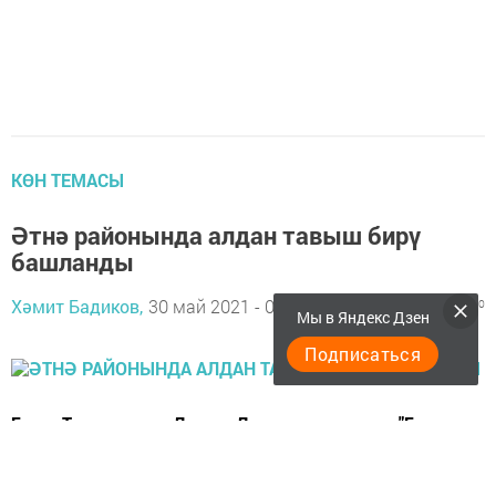
КӨН ТЕМАСЫ
Әтнә районында алдан тавыш бирү
башланды
Хәмит Бадиков,
30 май 2021 - 08:56
978
0
0
Мы в Яндекс Дзен
Подписаться
Бүген Татарстанда Дәүләт Думасы алдыннан "Бердәм
Россия" партиясенең алдан тавыш бирү уза.