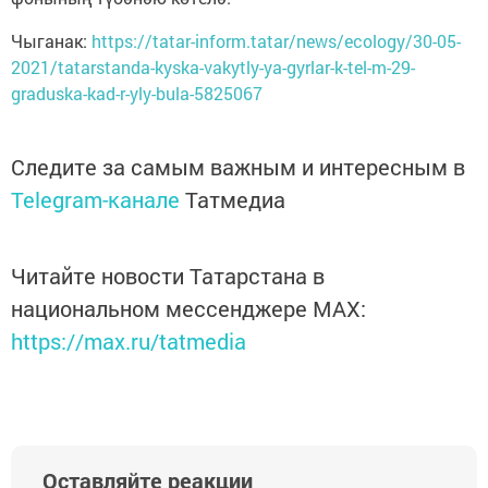
Чыганак:
https://tatar-inform.tatar/news/ecology/30-05-
2021/tatarstanda-kyska-vakytly-ya-gyrlar-k-tel-m-29-
graduska-kad-r-yly-bula-5825067
Следите за самым важным и интересным в
Telegram-канале
Татмедиа
Читайте новости Татарстана в
национальном мессенджере MАХ:
https://max.ru/tatmedia
Оставляйте реакции