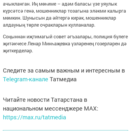
ачыкланган. Иң мөһиме – адәм баласы үзе уяулык
күрсәтсә генә, мошенниклар тозагына эләкми калырга
мөмкин. Шунысын да әйтергә кирәк, мошенниклар
алдауның төрле очракларын кулланалар.
Соңыннан иҗтимагый совет әгъзалары, полиция бүлеге
җитәкчесе Ленар Минһаҗевка үзләренең гозерләрен дә
җиткерделәр.
Следите за самым важным и интересным в
Telegram-канале
Татмедиа
Читайте новости Татарстана в
национальном мессенджере MАХ:
https://max.ru/tatmedia