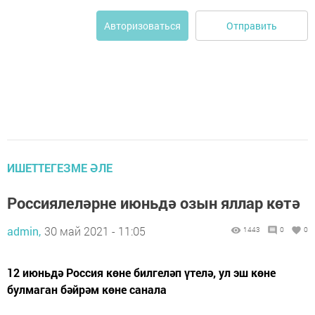
Отправить
Авторизоваться
ИШЕТТЕГЕЗМЕ ӘЛЕ
Россиялеләрне июньдә озын яллар көтә
admin,
30 май 2021 - 11:05
1443
0
0
12 июньдә Россия көне билгеләп үтелә, ул эш көне
булмаган бәйрәм көне санала