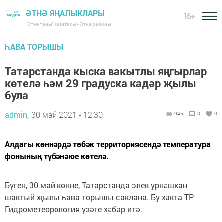
ӘТНӘ ЯҢАЛЫКЛАРЫ
16+
"Әтнә таңы" газетасы - Әтнә районы
ҺАВА ТОРЫШЫ
Татарстанда кыска вакытлы яңгырлар
көтелә һәм 29 градуска кадәр җылы
була
admin,
30 май 2021 - 12:30
946
0
0
Алдагы көннәрдә төбәк территориясендә температура
фонының түбәнәюе көтелә.
Бүген, 30 май көнне, Татарстанда элек урнашкан
шактый җылы һава торышы саклана. Бу хакта ТР
Гидрометеорология үзәге хәбәр итә.