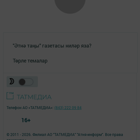
"Әтнә таңы" газетасы ниләр яза?
Төрле темалар
Телефон АО «ТАТМЕДИА»:
(843) 222 09 84
16+
© 2011 - 2026. Филиал АО "ТАТМЕДИА" "Атня-информ". Все права
защищены.