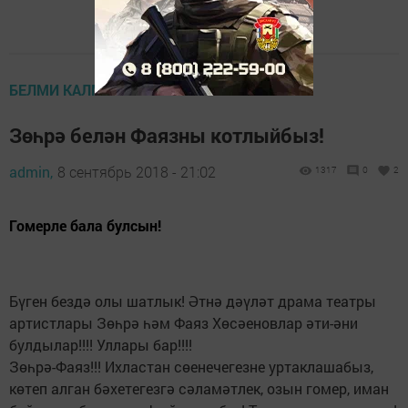
БЕЛМИ КАЛМАГЫЗ
Зөһрә белән Фаязны котлыйбыз!
admin,
8 сентябрь 2018 - 21:02
1317
0
2
Гомерле бала булсын!
Бүген бездә олы шатлык! Әтнә дәүләт драма театры
артистлары Зөһрә һәм Фаяз Хөсәеновлар әти-әни
булдылар!!!! Уллары бар!!!!
Зөһрә-Фаяз!!! Ихластан сөенечегезне уртаклашабыз,
көтеп алган бәхетегезгә сәламәтлек, озын гомер, иман