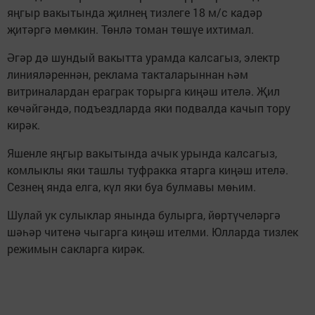
яңгыр вакытында җилнең тизлеге 18 м/с кадәр
җитәргә мөмкин. Төнлә томан төшүе ихтимал.
Әгәр дә шундый вакытта урамда калсагыз, электр
линияләреннән, реклама такталарыннан һәм
витриналардан ераграк торырга киңәш ителә. Җил
көчәйгәндә, подъездларда яки подвалда качып тору
кирәк.
Яшенле яңгыр вакытында ачык урында калсагыз,
комлыклы яки ташлы туфракка ятарга киңәш ителә.
Сезнең янда елга, күл яки буа булмавы мөһим.
Шулай ук сулыклар янында булырга, йөртүчеләргә
шәһәр читенә чыгарга киңәш ителми. Юлларда тизлек
режимын сакларга кирәк.