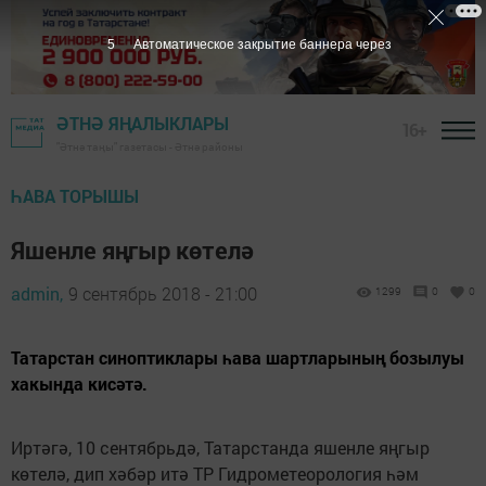
5
Автоматическое закрытие баннера через
ӘТНӘ ЯҢАЛЫКЛАРЫ
16+
"Әтнә таңы" газетасы - Әтнә районы
ҺАВА ТОРЫШЫ
Яшенле яңгыр көтелә
admin,
9 сентябрь 2018 - 21:00
1299
0
0
Татарстан синоптиклары һава шартларының бозылуы
хакында кисәтә.
Иртәгә, 10 сентябрьдә, Татарстанда яшенле яңгыр
көтелә, дип хәбәр итә ТР Гидрометеорология һәм