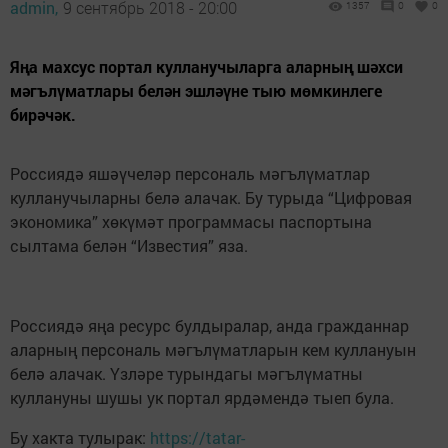
admin,
9 сентябрь 2018 - 20:00
1357
0
0
Яңа махсус портал кулланучыларга аларның шәхси
мәгълүматлары белән эшләүне тыю мөмкинлеге
бирәчәк.
Россиядә яшәүчеләр персональ мәгълүматлар
кулланучыларны белә алачак. Бу турыда “Цифровая
экономика” хөкүмәт программасы паспортына
сылтама белән “Известия” яза.
Россиядә яңа ресурс булдыралар, анда гражданнар
аларның персональ мәгълүматларын кем куллануын
белә алачак. Үзләре турындагы мәгълүматны
куллануны шушы ук портал ярдәмендә тыеп була.
Бу хакта тулырак:
https://tatar-