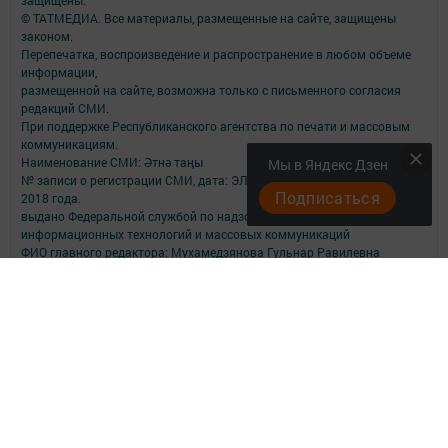
© ТАТМЕДИА. Все материалы, размещенные на сайте, защищены
законом.
Перепечатка, воспроизведение и распространение в любом объеме
информации,
размещенной на сайте, возможна только с письменного согласия
редакций СМИ.
При поддержке Республиканского агентства по печати и массовым
коммуникациям.
Наименование СМИ: Әтнә таңы
Мы в Яндекс Дзен
№ записи о регистрации СМИ, дата: ЭЛ № ФС 77-73818 от 12 октября
Подписаться
2018 года.
выдано Федеральной службой по надзору в сфере связи,
информационных технологий и массовых коммуникаций
ФИО главного редактора: Мухамедзянова Гульнар Равилевна
Адрес редакции: 422750, Российская Федерация, Республика
Татарстан, Атнинский район, с. Большая Атня, ул. Октябрьская, д.9.
помещение 4.
Адрес учредителя: 420066, Российская Федерация, Республика
Татарстан, Г.Казань, ул.Декабристов, д.2
Телефон редакции: 8 (84369) 2-11-33; 2-11-34; 2-11-32.
Электронная почта редакции: atnatani@mail.ru
Для сообщений о фактах коррупции atnatani@maiil.ru
Учредитель СМИ: АО «ТАТМЕДИА»