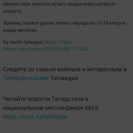
әйләнә-тирә мохитне күзәтү идарәсенең матбугат
хезмәте.
Җилнең тизлеге урыны белән секундына 15-18 метрга
кадәр җитәчәк.
Бу хакта тулырак:
https://tatar-
inform.tatar/news/2018/09/09/171226/
Следите за самым важным и интересным в
Telegram-канале
Татмедиа
Читайте новости Татарстана в
национальном мессенджере MАХ:
https://max.ru/tatmedia