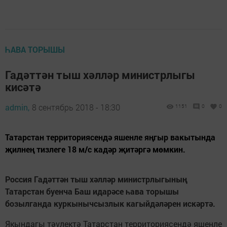
ҺАВА ТОРЫШЫ
Гадәттән тыш хәлләр министрлыгы
кисәтә
admin,
8 сентябрь 2018 - 18:30
1151
0
0
Татарстан территориясендә яшенле яңгыр вакытында
җилнең тизлеге 18 м/с кадәр җитәргә мөмкин.
Россия Гадәттән тыш хәлләр министрлыгының
Татарстан буенча Баш идарәсе һава торышы
бозылганда куркынычсызлык кагыйдәләрен искәртә.
Якындагы тәүлектә Татарстан территориясендә яшенле