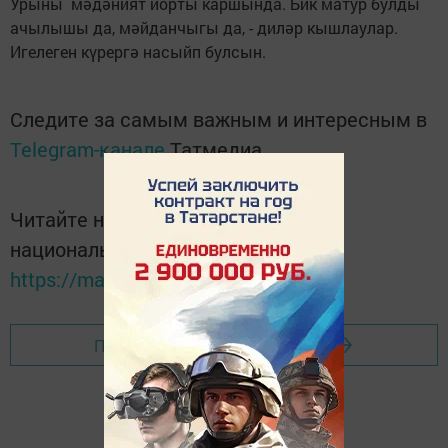
Урыны мәдәният йорты каршында. Бик матур булды
ачылышы да, мәйданчыгы да, - диләр кышлаулар.
Игелеген күрергә насыйп булсын.
Следите за самым важным и интересным в
Telegram-канале
Татмедиа
Читайте новости Татарстана в
национальном мессенджере MАХ:
https://max.ru/tatmedia
Перейти на страницу новости