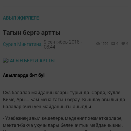
АВЫЛ ҖИРЛЕГЕ
Тагын бергә артты
9 сентябрь 2018 -
Сурия Мингатина,
1560
0
0
08:44
Авылларда бит бу!
Сүз балалар мәйданчыклары турында. Сәрдә, Күлле
Киме, Ары... һәм менә тагын берәү- Кышлау авылында
балалар өчен уен мәйданчыгы ачылды.
- Үзебезнең авыл кешеләре, мәдәният хезмәткәрләре,
мәктәп-бакча укучылары белән ачтык мәйданчыкны.