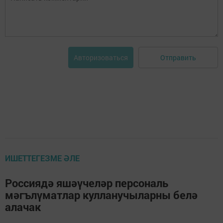
Отправить
Авторизоваться
ИШЕТТЕГЕЗМЕ ӘЛЕ
Россиядә яшәүчеләр персональ
мәгълүматлар кулланучыларны белә
алачак