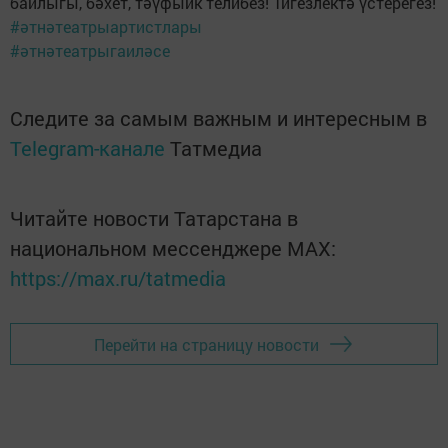
байлыгы, бәхет, тәүфыйк телибез! Тигезлектә үстерегез!
#әтнәтеатрыартистлары
#әтнәтеатрыгаиләсе
Следите за самым важным и интересным в
Telegram-канале
Татмедиа
Читайте новости Татарстана в
национальном мессенджере MАХ:
https://max.ru/tatmedia
Перейти на страницу новости