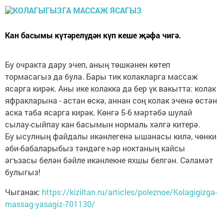
Кан басымы күтәрелүдән күп кеше җәфа чигә.
Бу очракта дару эчеп, аның төшкәнен көтеп
тормасагыз да була. Бары тик колакларга массаж
ясарга кирәк. Аны ике колакка да бер үк вакытта: колак
яфракларына - астан өскә, аннан соң колак эченә өстән
аска таба ясарга кирәк. Көнгә 5-6 мәртәбә шулай
сылау-сыйпау кан басымын нормаль хәлгә китерә.
Бу ысулның файдалы икәнлегенә ышанасы килә, чөнки
әби-бабаларыбыз тәндәге һәр ноктаның кайсы
әгъзасы белән бәйле икәнлекне яхшы белгән. Сәламәт
булыгыз!
Чыганак:
https://kiziltan.ru/articles/poleznoe/Kolagigizga-
massag-yasagiz-701130/