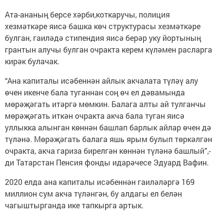
Ата-ананың берсе хәрби,коткаручы, полиция
хезмәткәре яисә башка көч структурасы хезмәткәре
булган, гаиләдә стипендия яисә берәр уку йортының
грантын алучы булган очракта керем күләмен расларга
кирәк булачак.
“Ана капиталы исәбеннән айлык акчалата түләү алу
өчен икенче бала туганнан соң өч ел дәвамында
мөрәҗәгать итәргә мөмкин. Балага алты ай тулганчы
мөрәҗәгать иткән очракта акча бала туган яисә
уллыкка алынган көннән башлап барлык айлар өчен дә
түләнә. Мөрәҗәгать балага яшь ярым булып төркәлгән
очракта, акча гариза бирелгән көннән түләнә башлый”,-
ди Татарстан Пенсия фонды идарәчесе Эдуард Вафин.
2020 елда ана капиталы исәбеннән гаиләләргә 169
миллион сум акча түләнгән, бу алдагы ел белән
чагыштырганда ике тапкырга артык.