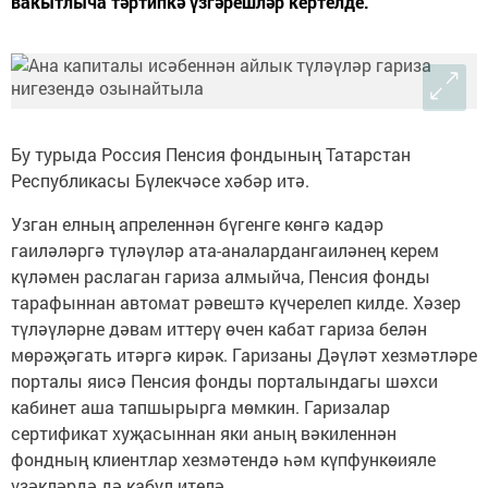
вакытлыча тәртипкә үзгәрешләр кертелде.
Бу турыда Россия Пенсия фондының Татарстан
Республикасы Бүлекчәсе хәбәр итә.
Узган елның апреленнән бүгенге көнгә кадәр
гаиләләргә түләүләр ата-аналардангаиләнең керем
күләмен раслаган гариза алмыйча, Пенсия фонды
тарафыннан автомат рәвештә күчерелеп килде. Хәзер
түләүләрне дәвам иттерү өчен кабат гариза белән
мөрәҗәгать итәргә кирәк. Гаризаны Дәүләт хезмәтләре
порталы яисә Пенсия фонды порталындагы шәхси
кабинет аша тапшырырга мөмкин. Гаризалар
сертификат хуҗасыннан яки аның вәкиленнән
фондның клиентлар хезмәтендә һәм күпфункөияле
үзәкләрдә дә кабул ителә.