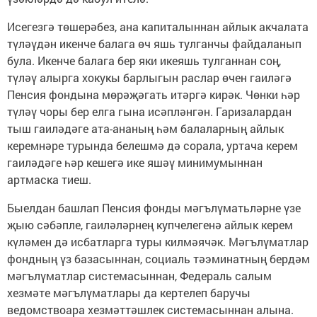
Исегезгә төшерәбез, ана капиталыннан айлык акчалата
түләүдән икенче балага өч яшь тулганчы файдаланып
була. Икенче балага бер яки икеяшь тулганнан соң,
түләү алырга хокукы барлыгын раслар өчен гаиләгә
Пенсия фондына мөрәҗәгать итәргә кирәк. Чөнки һәр
түләү чоры бер елга гына исәпләнгән. Гаризалардан
тыш гаиләдәге ата-ананың һәм балаларның айлык
керемнәре турында белешмә дә сорала, уртача керем
гаиләдәге һәр кешегә ике яшәү минимумыннан
артмаска тиеш.
Быелдан башлап Пенсия фонды мәгълүматьләрне үзе
җыю сәбәпле, гаиләләрнең купчелегенә айлык керем
күләмен дә исбатларга туры килмәячәк. Мәгълүматлар
фондның үз базасыннан, социаль тәэминатның бердәм
мәгълүматлар системасыннан, Федераль салым
хезмәте мәгълүматлары да кертелеп баручы
ведомствоара хезмәттәшлек системасыннан алына.