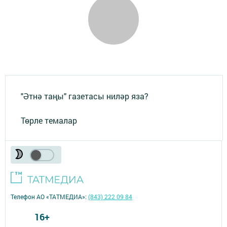
"Әтнә таңы" газетасы ниләр яза?
Төрле темалар
Телефон АО «ТАТМЕДИА»:
(843) 222 09 84
16+