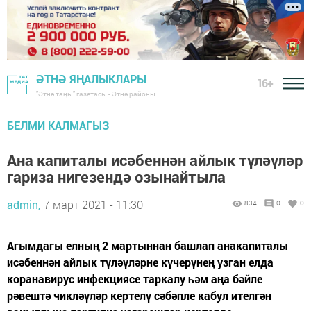
ӘТНӘ ЯҢАЛЫКЛАРЫ
16+
"Әтнә таңы" газетасы - Әтнә районы
БЕЛМИ КАЛМАГЫЗ
Ана капиталы исәбеннән айлык түләүләр
гариза нигезендә озынайтыла
admin,
7 март 2021 - 11:30
834
0
0
Агымдагы елның 2 мартыннан башлап анакапиталы
исәбеннән айлык түләүләрне күчерүнең узган елда
коранавирус инфекциясе таркалу һәм аңа бәйле
рәвештә чикләүләр кертелү сәбәпле кабул ителгән