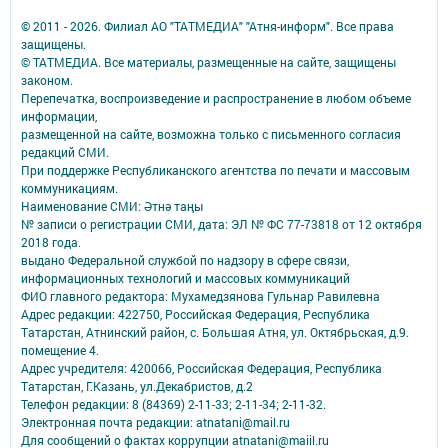
© 2011 - 2026. Филиал АО "ТАТМЕДИА" "Атня-информ". Все права
защищены.
© ТАТМЕДИА. Все материалы, размещенные на сайте, защищены
законом.
Перепечатка, воспроизведение и распространение в любом объеме
информации,
размещенной на сайте, возможна только с письменного согласия
редакций СМИ.
При поддержке Республиканского агентства по печати и массовым
коммуникациям.
Наименование СМИ: Әтнә таңы
№ записи о регистрации СМИ, дата: ЭЛ № ФС 77-73818 от 12 октября
2018 года.
выдано Федеральной службой по надзору в сфере связи,
информационных технологий и массовых коммуникаций
ФИО главного редактора: Мухамедзянова Гульнар Равилевна
Адрес редакции: 422750, Российская Федерация, Республика
Татарстан, Атнинский район, с. Большая Атня, ул. Октябрьская, д.9.
помещение 4.
Адрес учредителя: 420066, Российская Федерация, Республика
Татарстан, Г.Казань, ул.Декабристов, д.2
Телефон редакции: 8 (84369) 2-11-33; 2-11-34; 2-11-32.
Электронная почта редакции: atnatani@mail.ru
Для сообщений о фактах коррупции atnatani@maiil.ru