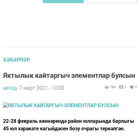
ХӘБӘРЛӘР
Яктылык кайтаргыч элементлар булсын
автор,
7 март 2021 - 10:00
789
0
0
22-28 февраль көннәрендә район юлларында барлыгы
45 юл хәрәкәте кагыйдәсен бозу очрагы теркәлгән.