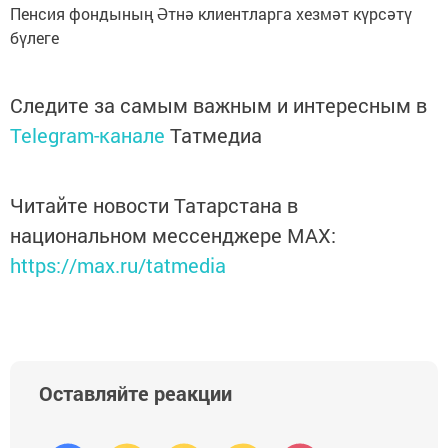
Пенсия фондының Әтнә клиентларга хезмәт күрсәтү
бүлеге
Следите за самым важным и интересным в
Telegram-канале
Татмедиа
Читайте новости Татарстана в
национальном мессенджере MАХ:
https://max.ru/tatmedia
Оставляйте реакции