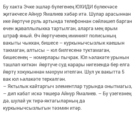
Бу хакта Эчке эшләр бү­легенең ЮХИДИ бүлекчәсе
җитәкчесе Айнур Ямалиев хәбәр итә. Шулар арасыннан
ике йөртүче руль артында телефоннан сөйләшеп барган
өчен җаваплылыкка тартылган, аларга мең ярым
штраф яный. Өч йөртүченең иминият полисының
вакыты чыккан, бишесе – куркынычсызлык каешын
такмаган, алтысы – юл билгесенә туктамаган,
бишесенең – номерлары пычрак. Юл һәлакәте урынын
ташлап киткән йөртүче суд карары нигезендә бер елга
йөртү хокукыннан мәхрүм ителгән. Шул ук вакытта 5
вак юл һәлакәте теркәлгән.
– Яктылык кайтаргыч элементлар турында онытмагыз,
– дип кабат искә төшерә Айнур Ямалиев. – Бу үзегезнең
дә, шулай ук тирә-яктагыларның да
куркынычсызлыгын тәэмин итәр.