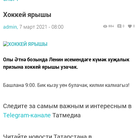
Хоккей ярышы
admin,
7 март 2021 - 08:00
884
0
0
Олы Әтнә бозында Ленин исемендәге күмәк хуҗалык
призына хоккей ярышы узачак.
Башлана 9:00. Бик кызу уен булачак, килми калмагыз!
Следите за самым важным и интересным в
Telegram-канале
Татмедиа
Читайте новости Татарстана в