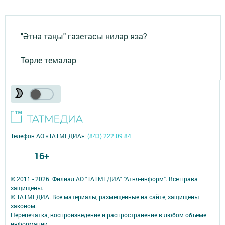
"Әтнә таңы" газетасы ниләр яза?
Төрле темалар
Телефон АО «ТАТМЕДИА»:
(843) 222 09 84
16+
© 2011 - 2026. Филиал АО "ТАТМЕДИА" "Атня-информ". Все права
защищены.
© ТАТМЕДИА. Все материалы, размещенные на сайте, защищены
законом.
Перепечатка, воспроизведение и распространение в любом объеме
информации,