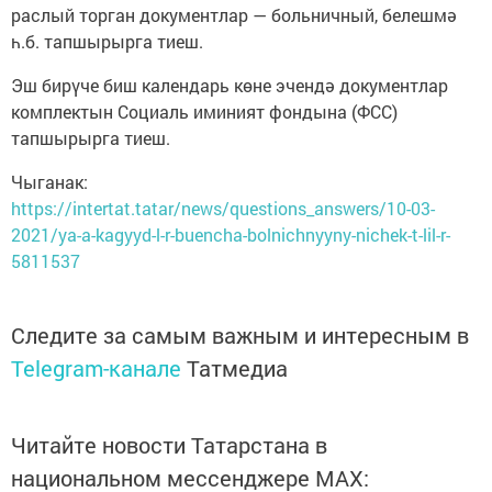
раслый торган документлар — больничный, белешмә
һ.б. тапшырырга тиеш.
Эш бирүче биш календарь көне эчендә документлар
комплектын Социаль иминият фондына (ФСС)
тапшырырга тиеш.
Чыганак:
https://intertat.tatar/news/questions_answers/10-03-
2021/ya-a-kagyyd-l-r-buencha-bolnichnyyny-nichek-t-lil-r-
5811537
Следите за самым важным и интересным в
Telegram-канале
Татмедиа
Читайте новости Татарстана в
национальном мессенджере MАХ: