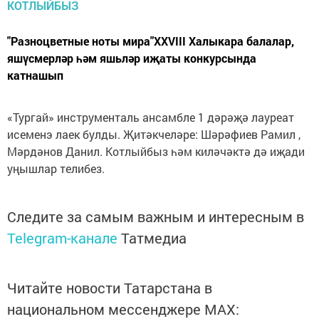
"Разноцветные ноты мира"XXVIII Халыкара балалар,
яшүсмерләр һәм яшьләр иҗаты конкурсында
катнашып
«Тургай» инструменталь ансамбле 1 дәрәҗә лауреат
исеменэ лаек булды. Җитәкчеләре: Шәрәфиев Рамил ,
Мәрдәнов Данил. Котлыйбыз һәм киләчәктә дә иҗади
уңышлар телибез.
Следите за самым важным и интересным в
Telegram-канале
Татмедиа
Читайте новости Татарстана в
национальном мессенджере MАХ: