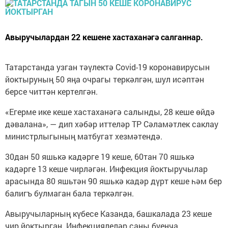
Авыручылардан 22 кешене хастаханәгә салганнар.
Татарстанда узган тәүлектә Covid-19 коронавирусын
йоктыруның 50 яңа очрагы теркәлгән, шул исәптән
берсе читтән кертелгән.
«Егерме ике кеше хастаханәгә салынды, 28 кеше өйдә
дәвалана», — дип хәбәр иттеләр ТР Сәламәтлек саклау
министрлыгының матбугат хезмәтендә.
30дан 50 яшькә кадәрге 19 кеше, 60тан 70 яшькә
кадәрге 13 кеше чирләгән. Инфекция йоктыручылар
арасында 80 яшьтән 90 яшькә кадәр дүрт кеше һәм бер
балигъ булмаган бала теркәлгән.
Авыручыларның күбесе Казанда, башкалада 23 кеше
чир йоктырган. Инфекциялеләр саны буенча