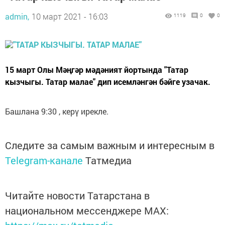
admin,
10 март 2021 - 16:03
1119
0
0
15 март Олы Мәңгәр мәдәният йортында "Татар
кызчыгы. Татар малае" дип исемләнгән бәйге узачак.
Башлана 9:30 , керү ирекле.
Следите за самым важным и интересным в
Telegram-канале
Татмедиа
Читайте новости Татарстана в
национальном мессенджере MАХ: