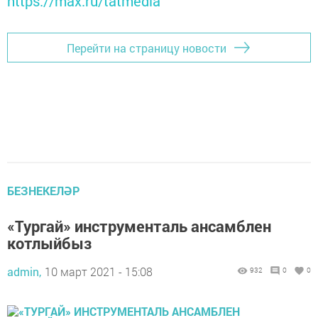
https://max.ru/tatmedia
Перейти на страницу новости
БЕЗНЕКЕЛӘР
«Тургай» инструменталь ансамблен
котлыйбыз
admin,
10 март 2021 - 15:08
932
0
0