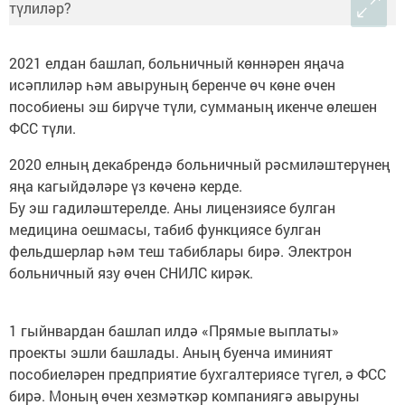
2021 елдан башлап, больничный көннәрен яңача
исәплиләр һәм авыруның беренче өч көне өчен
пособиены эш бирүче түли, сумманың икенче өлешен
ФСС түли.
2020 елның декабрендә больничный рәсмиләштерүнең
яңа кагыйдәләре үз көченә керде.
Бу эш гадиләштерелде. Аны лицензиясе булган
медицина оешмасы, табиб функциясе булган
фельдшерлар һәм теш табиблары бирә. Электрон
больничный язу өчен СНИЛС кирәк.
1 гыйнвардан башлап илдә «Прямые выплаты»
проекты эшли башлады. Аның буенча иминият
пособиеләрен предприятие бухгалтериясе түгел, ә ФСС
бирә. Моның өчен хезмәткәр компаниягә авыруны