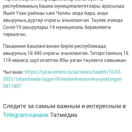
республиканың башка муниципалитетлары арасында
Яшел Үзән районы һәм Чаллы алда бара, анда
авыруның дүртәр очрагы ачыкланган. Тәүлек эчендә
Covid-19 авырулары 14 муниципаль берәмлектә
теркәлгән.
Пандемия башланганнан бирле республикада
авыруның 18 485 очрагы ачыкланган. Татарстанның 15
118 кешесе, шул исәптән 89ы узган тәүлектә савыккан.
Чыганак:
https://tatar-inform.tatar/news/health/10-03-
2021/tatarstanda-tagyn-50-keshe-koronavirus-yoktyrgan-
5811807
Следите за самым важным и интересным в
Telegram-канале
Татмедиа