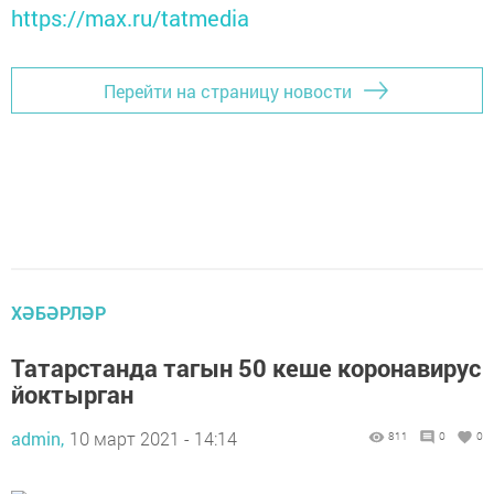
https://max.ru/tatmedia
Перейти на страницу новости
ХӘБӘРЛӘР
Татарстанда тагын 50 кеше коронавирус
йоктырган
admin,
10 март 2021 - 14:14
811
0
0