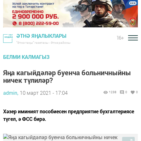
ӘТНӘ ЯҢАЛЫКЛАРЫ
16+
"Әтнә таңы" газетасы - Әтнә районы
БЕЛМИ КАЛМАГЫЗ
Яңа кагыйдәләр буенча больничныйны
ничек түлиләр?
admin,
10 март 2021 - 17:04
1238
0
0
Хәзер иминият пособиесен предприятие бухгалтериясе
түгел, ә ФСС бирә.