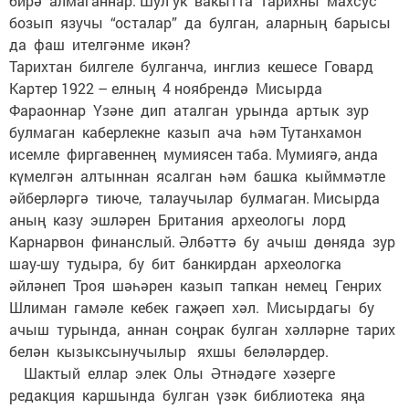
бирә алмаганнар. Шул ук вакытта тарихны махсус
бозып язучы “осталар” да булган, аларның барысы
да фаш ителгәнме икән?
Тарихтан билгеле булганча, инглиз кешесе Говард
Картер 1922 – елның 4 ноябрендә Мисырда
Фараоннар Үзәне дип аталган урында артык зур
булмаган каберлекне казып ача һәм Тутанхамон
исемле фиргавеннең мумиясен таба. Мумиягә, анда
күмелгән алтыннан ясалган һәм башка кыйммәтле
әйберләргә тиюче, талаучылар булмаган. Мисырда
аның казу эшләрен Британия археологы лорд
Карнарвон финанслый. Әлбәттә бу ачыш дөняда зур
шау-шу тудыра, бу бит банкирдан археологка
әйләнеп Троя шәһәрен казып тапкан немец Генрих
Шлиман гамәле кебек гаҗәеп хәл. Мисырдагы бу
ачыш турында, аннан соңрак булган хәлләрне тарих
белән кызыксынучылыр яхшы беләләрдер.
Шактый еллар элек Олы Әтнәдәге хәзерге
редакция каршында булган үзәк библиотека яңа