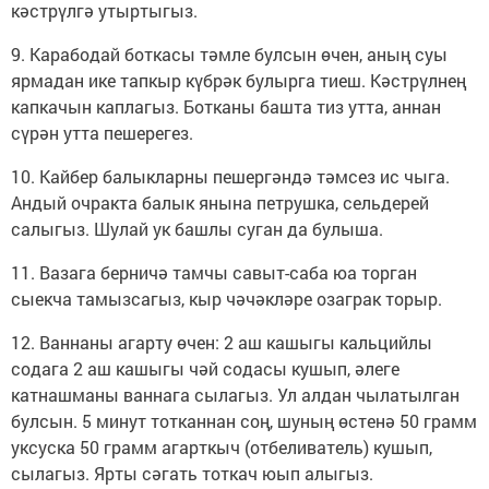
кәстрүлгә утыртыгыз.
9. Карабодай боткасы тәмле булсын өчен, аның суы
ярмадан ике тапкыр күбрәк булырга тиеш. Кәстрүлнең
капкачын каплагыз. Ботканы башта тиз утта, аннан
сүрән утта пешерегез.
10. Кайбер балыкларны пешергәндә тәмсез ис чыга.
Андый очракта балык янына петрушка, сельдерей
салыгыз. Шулай ук башлы суган да булыша.
11. Вазага берничә тамчы савыт-саба юа торган
сыекча тамызсагыз, кыр чәчәкләре озаграк торыр.
12. Ваннаны агарту өчен: 2 аш кашыгы кальцийлы
содага 2 аш кашыгы чәй содасы кушып, әлеге
катнашманы ваннага сылагыз. Ул алдан чылатылган
булсын. 5 минут тотканнан соң, шуның өстенә 50 грамм
уксуска 50 грамм агарткыч (отбеливатель) кушып,
сылагыз. Ярты сәгать тоткач юып алыгыз.