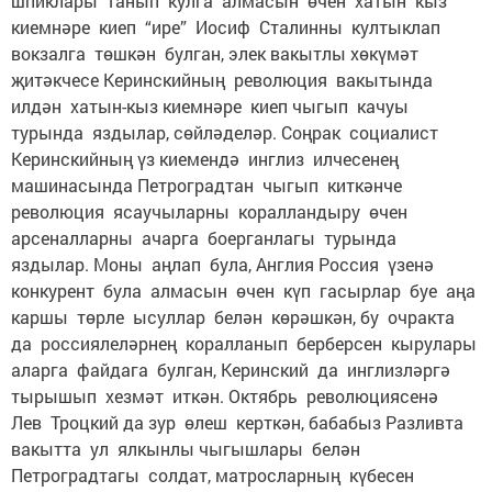
шпиклары танып кулга алмасын өчен хатын кыз
киемнәре киеп “ире” Иосиф Сталинны култыклап
вокзалга төшкән булган, элек вакытлы хөкүмәт
җитәкчесе Керинскийның революция вакытында
илдән хатын-кыз киемнәре киеп чыгып качуы
турында яздылар, сөйләделәр. Соңрак социа­лист
Керинскийның үз киемендә инглиз илчесенең
машинасында Петроград­тан чыгып киткәнче
революция ясаучыларны коралландыру өчен
арсеналларны ачарга боерганлагы турында
яздылар. Моны аңлап була, Англия Россия үзенә
конкурент була алмасын өчен күп гасырлар буе аңа
каршы төрле ысуллар белән көрәшкән, бу очракта
да россиялеләрнең коралланып берберсен кырулары
аларга файдага булган, Керинский да инглизләргә
тырышып хезмәт иткән. Октябрь революциясенә
Лев Троцкий да зур өлеш керткән, бабабыз Разливта
вакытта ул ялкынлы чыгышлары белән
Петроградтагы солдат, матросларның күбесен