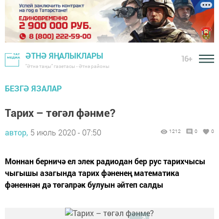
ӘТНӘ ЯҢАЛЫКЛАРЫ
16+
"Әтнә таңы" газетасы - Әтнә районы
БЕЗГӘ ЯЗАЛАР
Тарих – төгәл фәнме?
автор,
5 июль 2020 - 07:50
1212
0
0
Моннан берничә ел элек радиодан бер рус тарихчысы
чыгышы азагында тарих фәненең математика
фәненнән дә төгәлрәк булуын әйтеп салды