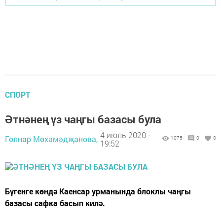
СПОРТ
Әтнәнең үз чаңгы базасы була
4 июль 2020 -
Гөлнар Мөхәмәдҗанова,
1075
0
0
19:52
Бүгенге көндә Каенсар урманында блок­лы чаңгы
базасы сафка басып килә.