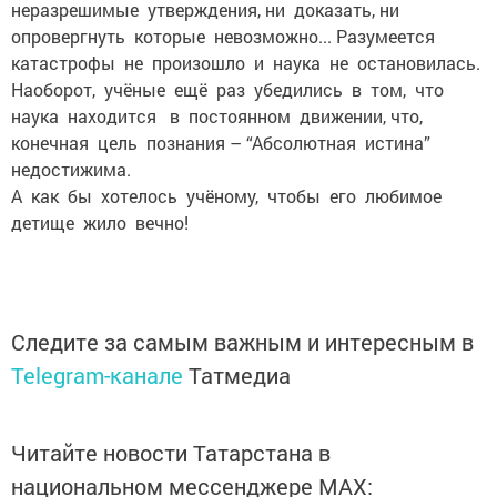
неразрешимые утверждения, ни доказать, ни
опровергнуть которые невозможно... Разумеется
катастрофы не произошло и нау­ка не остановилась.
Наоборот, учёные ещё раз убедились в том, что
наука находится в постоянном движении, что,
конечная цель познания – “Абсолютная истина”
недостижима.
А как бы хотелось учёному, чтобы его любимое
детище жило вечно!
Следите за самым важным и интересным в
Telegram-канале
Татмедиа
Читайте новости Татарстана в
национальном мессенджере MАХ: