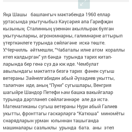
Яңа Шашы башлангыч мәктәбендә 1960 еллар
уртасында укытучыбыз Кәүсәрия апа Гарифҗан
кызының Сталинның үзеннән акыллырак булган
укытучыларны, агрономнарны, галимнәрне аттырып
үтерткәнлеге турында сөйләгәне искә төште.
У.Черчилль әйтмешли, “Чабаталы илне атом кораллы
итеп калдырган” ул бәндә турында тарих китап­
ларында бер генә сүз дә юк иде. Чембулат
авылындагы мәктәптә безгә тарих фәнен сугыш
ветераны Зәйнелгабидин абый Әүхәдиев укытты,
таләпчән иде, аның “Пуни” сугышлары, Венгрия
шагыйре Шандор Петефи һәм башка вакыйгалар
турында дәртләнеп сөйләгәннәре әле дә истә.
Математиканы сугыш ветераны Нури абый Галиев
укытты, фронттагы гаскәрләргә “Катюша” миномёты
снарядларын урман юлыннан ташыганда
машиналары сазлыклы урында бата. аны этеп