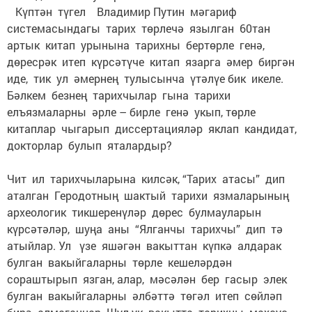
Күптән түгел Владимир Путин мәгариф
системасындагы тарих төрлечә язылган 60тан
артык китап урынына тарихны бертөрле генә,
дөресрәк итеп күрсәтүче китап язарга әмер биргән
иде, тик ул әмернең тулысынча үтәлүе бик икеле.
Бәлкем безнең тарихчылар гына тарихи
елъязмаларны әрле – бирле генә укып, төрле
китаплар чыгарып диссертацияләр яклап кандидат,
докторлар булып яталардыр?
Чит ил тарихчыларына килсәк, “Тарих атасы” дип
аталган Геродотның шактый тарихи язмаларының
археологик тикшеренүләр дөрес булмауларын
күрсәтәләр, шуңа аны “Ялганчы тарихчы” дип тә
атыйлар. Ул үзе яшәгән вакыттан күпкә алдарак
булган вакыйгаларны төрле кешеләрдән
сораштырып язган, алар, мәсәлән бер гасыр элек
булган вакыйгаларны әлбәттә төгәл итеп сөйләп