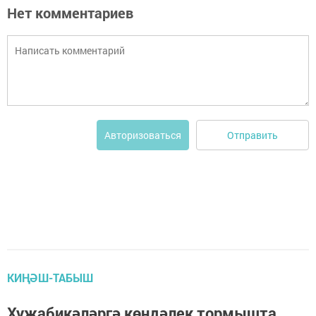
Нет комментариев
Отправить
Авторизоваться
КИҢӘШ-ТАБЫШ
Хуҗабикәләргә көндәлек тормышта