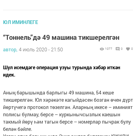
ЮЛ ИМИНЛЕГЕ
“Тоннель”дә 49 машина тикшерелгән
автор,
4 июль 2020 - 21:50
1077
0
0
Шул исемдәге операция узуы турында хәбәр иткән
идек.
Аның барышында барлыгы 49 машина, 54 кеше
тикшерелгән. Юл хәрәкәте кагыйдәсен бозган өчен дүрт
йөртүчегә протокол төзелгән. Аларның икесе – иминият
полисы булмау, берсе – куркынычсызлык каешын
такмый йөрү һәм тагын берсе – номерлар пычрак булу
белән бәйле.