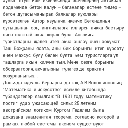
аунып ятуы һәм икенчесендә эшчеләрнең автокран
ярдәмендә бетон валун – баганалар өстенә тимер –
бетон дугасыманырак балкалар куюлары
күрсәтелгән. Автор язуынча, икенче Бөтендөнья
сугышынан соң, инглизләргә илләрен аякка бастыру
өчен шактый акча кирәк була. Англиягә
туристларны җәлеп итеп акча эшләү өчен хөкүмәт
Таш Боҗраны ясата, аны бик борынгы итеп күрсәтү
өчен махсус буяу белән буята һәм туристларга ул
ташларга якын килүне тыя. Менә сезгә борынгы
обсерватория, акчагызны түләгез дә ерактан
хозурланыгыз...
Дөньяда идеаль бернәрсә дә юк, А.В.Волошиновның
“Математика и искусство” исемле китабында
түбәндәгеләр язылган: “В 1931 году математику
постиг удар ужасающей силы: 25 летним
австрийском логиком Куртом Геделем была
доказана знаменитая теорема, согласно которой в
рамках любой системы аксиом существуют