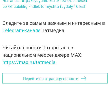
Чыганак: http://syuyumbike.ru/news/belmesen-
bel/khuabiklrg-kndlek-tormyshta-faydaly-16-kish
Следите за самым важным и интересным в
Telegram-канале
Татмедиа
Читайте новости Татарстана в
национальном мессенджере MАХ:
https://max.ru/tatmedia
Перейти на страницу новости