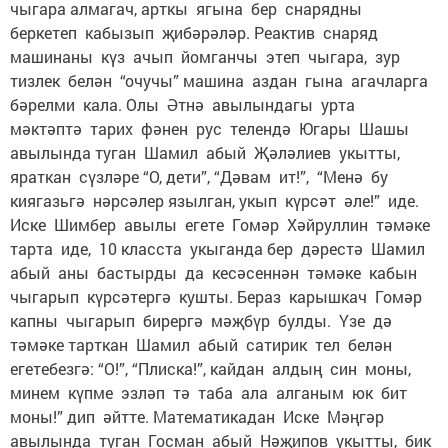
чыгара алмагач, арткы ягына бер снарядны
беркетеп кабызып җибәрәләр. Реактив снаряд
машинаны күз ачып йомганчы этеп чыгара, зур
тизлек белән “очучы” машина аздан гына агачларга
бәрелми кала. Олы Әтнә авылындагы урта
мәктәптә тарих фәнен рус телендә Югары Шашы
авылында туган Шамил абый Җәләлиев укытты,
яраткан сүзләре “О, дети”, “Дәвам ит!”, “Менә бу
киягазьгә нәрсәлер язылган, укып күрсәт әле!” иде.
Иске Шимбер авылы егете Гомәр Хәйруллин тәмәке
тарта иде, 10 класста укыганда бер дәрестә Шамил
абый аны бастырды да кесәсеннән тәмәке кабын
чыгарып күрсәтергә кушты. Бераз карышкач Гомәр
капны чыгарып бирергә мәҗбүр булды. Үзе дә
тәмәке тарткан Шамил абый сатирик тел белән
егетебезгә: “О!”, “Плиска!”, кайдан алдың син моны,
минем күпме эзләп тә таба ала алганым юк бит
моны!” дип әйтте. Математикадан Иске Мәңгәр
авылында туган Госман абый Нәҗипов укытты, бик