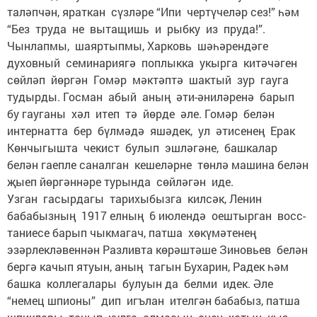
таләпчән, яраткан сүзләре “Ипи чертүчеләр сез!” һәм
“Без труда не вытащишь и рыбку из пруда!”.
Чынлапмы, шаяртыпмы, Харковь шәһәрендәге
духовный семинариягә поплыкка укырга китәчәген
сөйләп йөргән Гомәр мәктәптә шактый зур гау­га
тудырды. Госман абый аның әти-әниләренә барып
бу гауганы хәл итеп тә йөрде әле. Гомәр белән
интернатта бер бүлмәдә яшәдек, ул әтисенең Ерак
Көнчыгышта чекист булып эшләгәне, башкалар
белән гаепле саналган кешеләрне төнлә машина белән
җыеп йөргәннәре турында сөйләгән иде.
Узган гасырдагы тарихыбызга килсәк, Ленин
бабабызның 1917 елның 6 июлендә оештырган восс­
таниесе барып чыкмагач, патша хөкүмәтенең
эзәрлекләвеннән Разливта көрәштәше Зиновьев белән
бергә качып ятуын, аның тагын Бухарин, Радек һәм
башка коллегалары булуын да белми идек. Әле
“немец шпионы” дип игълан ителгән бабабыз, патша