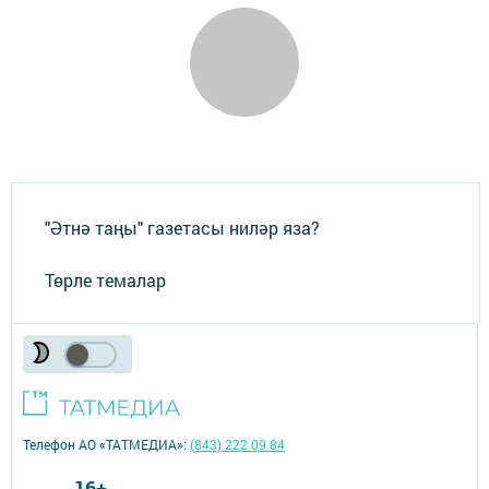
"Әтнә таңы" газетасы ниләр яза?
Төрле темалар
Телефон АО «ТАТМЕДИА»:
(843) 222 09 84
16+