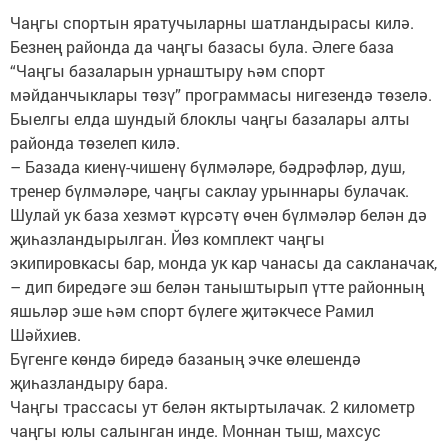
Чаңгы спортын яратучыларны шатландырасы килә.
Безнең районда да чаңгы базасы була. Әлеге база
“Чаңгы базаларын урнаштыру һәм спорт
мәйданчыклары төзү” программасы нигезендә төзелә.
Быелгы елда шундый блоклы чаңгы базалары алты
районда төзелеп килә.
– Базада киенү-чишенү бүлмәләре, бәдрәфләр, душ,
тренер бүлмәләре, чаңгы саклау урыннары булачак.
Шулай ук база хезмәт күрсәтү өчен бүлмәләр белән дә
җиһазландырылган. Йөз комплект чаңгы
экипировкасы бар, монда ук кар чанасы да сакланачак,
– дип биредәге эш белән таныштырып үтте районның
яшьләр эше һәм спорт бүлеге җитәкчесе Рамил
Шәйхиев.
Бүгенге көндә биредә базаның эчке өлешендә
җиһазландыру бара.
Чаңгы трассасы ут белән яктыртылачак. 2 километр
чаңгы юлы салынган инде. Моннан тыш, махсус