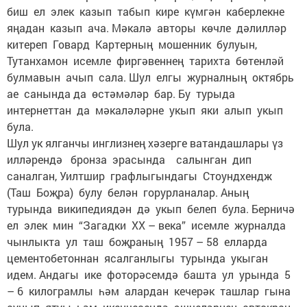
биш ел элек казып табып кире күмгән каберлекне
яңадан казып ача. Мәкалә авторы көчле дәлилләр
китереп Говард Картерның мошенник булуын,
Тутанхамон исемле фиргәвеннең тарихта бөтенләй
булмавын ачып сала. Шул елгы журналның октябрь
ае санында да өстәмәләр бар. Бу турыда
интернеттан да мәкаләләрне укып яки алып укып
була.
Шул ук ялганчы инглизнең хәзерге ватандашлары үз
илләрендә бронза эрасында салынган дип
саналган, Уилтшир графлыгындагы Стоундхендж
(Таш Боҗра) булу белән горурланалар. Аның
турында википедиядән дә укып белеп була. Берничә
ел элек мин “Загадки XX – века” исемле журналда
чынлыкта ул таш боҗраның 1957 – 58 елларда
цементобетоннан ясалганлыгы турында укыган
идем. Андагы ике фоторәсемдә башта ул урында 5
– 6 килограмлы һәм алардан кечерәк ташлар гына