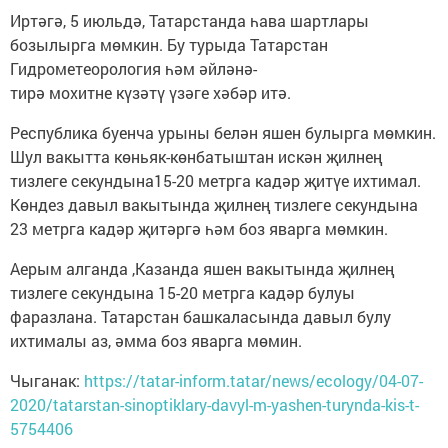
Иртәгә, 5 июльдә, Татарстанда һава шартлары
бозылырга мөмкин. Бу турыда Татарстан
Гидрометеорология һәм әйләнә-
тирә мохитне күзәтү үзәге хәбәр итә.
Республика буенча урыны белән яшен булырга мөмкин.
Шул вакытта көньяк-көнбатыштан искән җилнең
тизлеге секундына15-20 метрга кадәр җитүе ихтимал.
Көндез давыл вакытында җилнең тизлеге секундына
23 метрга кадәр җитәргә һәм боз яварга мөмкин.
Аерым алганда ,Казанда яшен вакытында җилнең
тизлеге секундына 15-20 метрга кадәр булуы
фаразлана. Татарстан башкаласында давыл булу
ихтималы аз, әмма боз яварга мөмин.
Чыганак:
https://tatar-inform.tatar/news/ecology/04-07-
2020/tatarstan-sinoptiklary-davyl-m-yashen-turynda-kis-t-
5754406