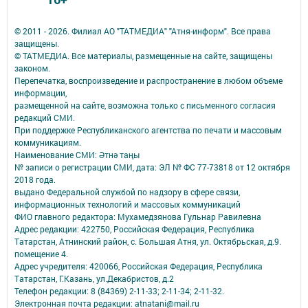
© 2011 - 2026. Филиал АО "ТАТМЕДИА" "Атня-информ". Все права
защищены.
© ТАТМЕДИА. Все материалы, размещенные на сайте, защищены
законом.
Перепечатка, воспроизведение и распространение в любом объеме
информации,
размещенной на сайте, возможна только с письменного согласия
редакций СМИ.
При поддержке Республиканского агентства по печати и массовым
коммуникациям.
Наименование СМИ: Әтнә таңы
№ записи о регистрации СМИ, дата: ЭЛ № ФС 77-73818 от 12 октября
2018 года.
выдано Федеральной службой по надзору в сфере связи,
информационных технологий и массовых коммуникаций
ФИО главного редактора: Мухамедзянова Гульнар Равилевна
Адрес редакции: 422750, Российская Федерация, Республика
Татарстан, Атнинский район, с. Большая Атня, ул. Октябрьская, д.9.
помещение 4.
Адрес учредителя: 420066, Российская Федерация, Республика
Татарстан, Г.Казань, ул.Декабристов, д.2
Телефон редакции: 8 (84369) 2-11-33; 2-11-34; 2-11-32.
Электронная почта редакции: atnatani@mail.ru