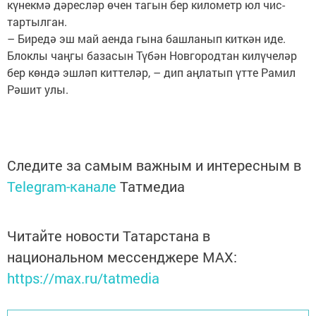
күнекмә дәресләр өчен тагын бер километр юл чис­
тартылган.
– Биредә эш май аенда гына башланып киткән иде.
Блоклы чаңгы базасын Түбән Новгородтан килүчеләр
бер көндә эшләп киттеләр, – дип аңлатып үтте Рамил
Рәшит улы.
Следите за самым важным и интересным в
Telegram-канале
Татмедиа
Читайте новости Татарстана в
национальном мессенджере MАХ:
https://max.ru/tatmedia