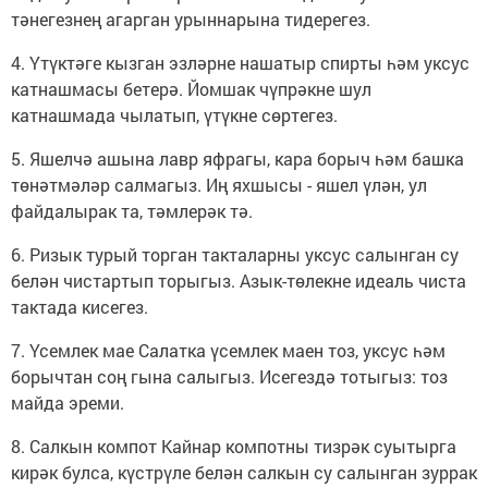
тәнегезнең агарган урыннарына тидерегез.
4. Үтүктәге кызган эзләрне нашатыр спирты һәм уксус
катнашмасы бетерә. Йомшак чүпрәкне шул
катнашмада чылатып, үтүкне сөртегез.
5. Яшелчә ашына лавр яфрагы, кара борыч һәм башка
төнәтмәләр салмагыз. Иң яхшысы - яшел үлән, ул
файдалырак та, тәмлерәк тә.
6. Ризык турый торган такталарны уксус салынган су
белән чистартып торыгыз. Азык-төлекне идеаль чиста
тактада кисегез.
7. Үсемлек мае Салатка үсемлек маен тоз, уксус һәм
борычтан соң гына салыгыз. Исегездә тотыгыз: тоз
майда эреми.
8. Салкын компот Кайнар компотны тизрәк суытырга
кирәк булса, күстрүле белән салкын су салынган зуррак