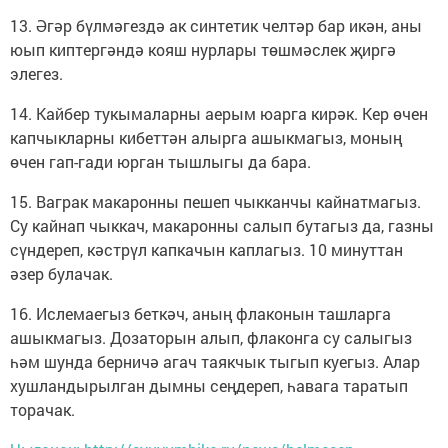
13. Әгәр бүлмәгездә ак синтетик челтәр бар икән, аны
юып киптергәндә кояш нурлары төшмәслек җиргә
элегез.
14. Кайбер тукымаларны аерым юарга кирәк. Кер өчен
капчыкларны кибеттән алырга ашыкмагыз, моның
өчен гап-гади юрган тышлыгы да бара.
15. Ваграк макаронны пешеп чыкканчы кайнатмагыз.
Су кайнап чыккач, макаронны салып бутагыз да, газны
сүндереп, кәстрүл капкачын каплагыз. 10 минуттан
әзер булачак.
16. Ислемаегыз беткәч, аның флаконын ташларга
ашыкмагыз. Дозаторын алып, флаконга су салыгыз
һәм шунда берничә агач таякчык тыгып куегыз. Алар
хушландырылган дымны сеңдереп, һавага таратып
торачак.