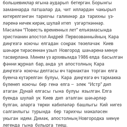
большевиклар ягына аударып бетергән. Борынгы
заманнарда патшалар да, чит илләрдән чакырып
китерелгәнгән тарихчы галимнәр дә тарихны үз­
ләренә ничек кирәк, шулай итеп үз­гәрткәннәр.
Мәсәлән “Повесть временных лет” елъязмасында
христианин апостол Андрей Первозванныйның Кара
диңгезгә коючы елгадан соңрак төзеләчәк Киев
шәһәре тирәсеннән узып Новгород шәһәренә менүе
тасвирлана. Минем үз архивымда 1986 елда басылган
фәнни җурнал бар, анда ул апостолның Кара
диңгезгә кою­чы делтасы өч тармактан торган елга
буенча күтәрелгән булуы, Кара диңгезгә өч тармакка
бүленеп кою­чы бер генә елга – элек “Истр” дип
атаган Дунай елгасы гына булуы язылган. Елга
буенда шулай ук Киев дип аталган шәһәрләр
булган, аларга төрки кабиләләр башлыгы Кий нигез
салганлыгы турында бер тарихчы мәкаләсен
укыган идем. Димәк, апостолның Новгородка менүе
легенда гына булырга тиеш.