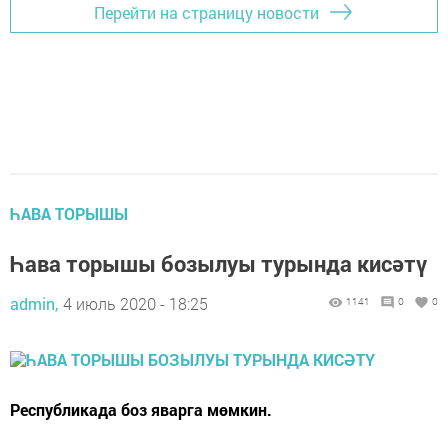
Перейти на страницу новости
ҺАВА ТОРЫШЫ
Һава торышы бозылуы турында кисәтү
admin,
4 июль 2020 - 18:25
1141
0
0
Республикада боз яварга мөмкин.