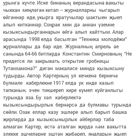
урынга күчте. Иске бинаның верандасына вакыты
чыккан меңләгән китап – журналларны чыгарып
өйгәннәр иде, укырга яратучылар шактыен җыеп
алып киткәннәр. Соңрак мин дә аннан үземне
кызыксындырганнарын өйгә алып кайттым. Алар
арасында 1998 елда басылган “Техника молодёжи”
җурналлары да бар иде. Журналның апрель ае
санында 64-66 битләрдә Константин Смирновның “Не
придется ли закрывать открытие гробницы
Тутанхамона?” дигән мәкаләсе миндә кызыксыну
тудырды. Автор Картерның ул кечкенә берничә
бүлмәле каберлекне 1917 елда ук инде казып
тапканын, эчен тикшереп кире күмеп куйганлыгы
турында яза. Бу хәл каберлектә
кызыксындырырлык бернәрсә дә булмавы турында
сөйли. Озак еллар казу эшләре алып барып башка
җирләрдә дә кызыксынырлык әйберләр таба
алмаган Картер, өстә аталган җирдә һәм вакытта
элекке эшчеләрне эштән җибәреп, яңаларын җыеп