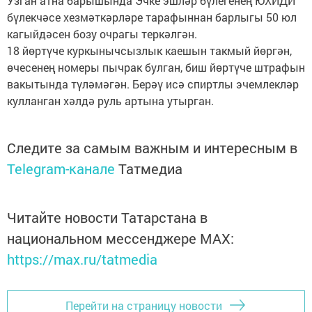
Узган атна барышында Эчке эшләр бүлегенең ЮХИДИ
бүлекчәсе хезмәткәрләре тарафыннан барлыгы 50 юл
кагыйдәсен бозу очрагы теркәлгән.
18 йөртүче куркынычсызлык каешын такмый йөргән,
өчесенең номеры пычрак булган, биш йөртүче штрафын
вакытында тү­лә­мәгән. Берәү исә спиртлы эчемлекләр
кулланган хәлдә руль артына утырган.
Следите за самым важным и интересным в
Telegram-канале
Татмедиа
Читайте новости Татарстана в
национальном мессенджере MАХ:
https://max.ru/tatmedia
Перейти на страницу новости