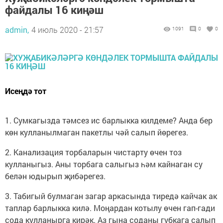
файдалы 16 киңәш
admin,
4 июль 2020 - 21:57
1091
0
0
Исеңдә тот
1. Сумкагызда тәмсез ис барлыкка килдеме? Анда бер
көн кулланылмаган пакетлы чәй салып йөрегез.
2. Канализация торбаларын чистарту өчен тоз
кулланыгыз. Аны торбага салыгыз һәм кайнаган су
белән юдырып җибәрегез.
3. Табигый булмаган загар аркасында тиредә кайчак ак
таплар барлыкка килә. Моңардан котылу өчен гап-гади
сода кулланырга кирәк. Аз гына соданы губкага салып