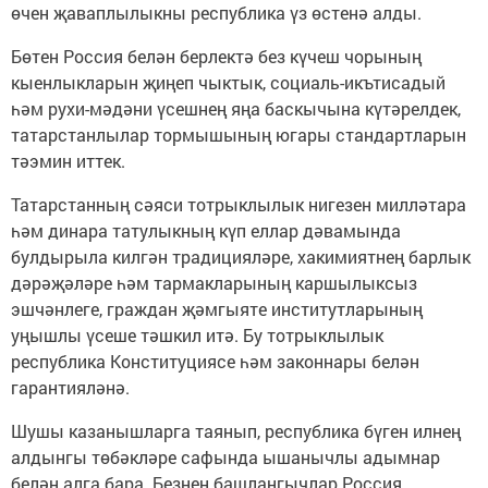
өчен җаваплылыкны республика үз өстенә алды.
Бөтен Россия белән берлектә без күчеш чорының
кыенлыкларын җиңеп чыктык, социаль-икътисадый
һәм рухи-мәдәни үсешнең яңа баскычына күтәрелдек,
татарстанлылар тормышының югары стандартларын
тәэмин иттек.
Татарстанның сәяси тотрыклылык нигезен милләтара
һәм динара татулыкның күп еллар дәвамында
булдырыла килгән традицияләре, хакимиятнең барлык
дәрәҗәләре һәм тармакларының каршылыксыз
эшчәнлеге, граждан җәмгыяте институтларының
уңышлы үсеше тәшкил итә. Бу тотрыклылык
республика Конституциясе һәм законнары белән
гарантияләнә.
Шушы казанышларга таянып, республика бүген илнең
алдынгы төбәкләре сафында ышанычлы адымнар
белән алга бара. Безнең башлангычлар Россия