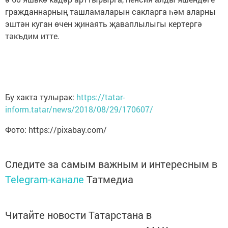
гражданнарның ташламаларын сакларга һәм аларны
эштән куган өчен җинаять җаваплылыгы кертергә
тәкъдим итте.
Бу хакта тулырак:
https://tatar-
inform.tatar/news/2018/08/29/170607/
Фото: https://pixabay.com/
Следите за самым важным и интересным в
Telegram-канале
Татмедиа
Читайте новости Татарстана в