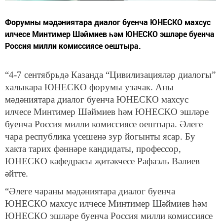
Форумны мәдәниятара диалог буенча ЮНЕСКО махсус
илчесе Минтимер Шәймиев һәм ЮНЕСКО эшләре буенча
Россия милли комиссиясе оештыра.
“4-7 сентябрьдә Казанда “Цивилизацияләр диалогы”
халыкара ЮНЕСКО форумы узачак. Аны
мәдәниятара диалог буенча ЮНЕСКО махсус
илчесе Минтимер Шәймиев һәм ЮНЕСКО эшләре
буенча Россия милли комиссиясе оештыра. Әлеге
чара республика үсешенә зур йогынты ясар. Бу
хакта тарих фәннәре кандидаты, профессор,
ЮНЕСКО кафедрасы җитәкчесе Рафаэль Вәлиев
әйтте.
“Әлеге чараны мәдәниятара диалог буенча
ЮНЕСКО махсус илчесе Минтимер Шәймиев һәм
ЮНЕСКО эшләре буенча Россия милли комиссиясе