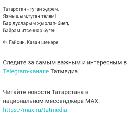
Татарстан - туган җирем,
Язмышым,туган телем!
Бар дусларым җырлап- биеп,
Бэйрәм итсеннәр буген.
Ф. Гайсин, Казан шәһәре
Следите за самым важным и интересным в
Telegram-канале
Татмедиа
Читайте новости Татарстана в
национальном мессенджере MАХ:
https://max.ru/tatmedia