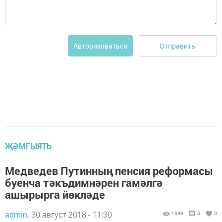
Отправить
Авторизоваться
ҖӘМГЫЯТЬ
Медведев Путинның пенсия реформасы
буенча тәкъдимнәрен гамәлгә
ашырырга йөкләде
admin,
30 август 2018 - 11:30
1699
0
0