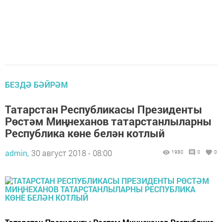
БЕЗДӘ БӘЙРӘМ
Татарстан Республикасы Президенты
Рөстәм Миңнеханов татарстанлыларны
Республика көне белән котлый
admin,
30 август 2018 - 08:00
1980
0
0