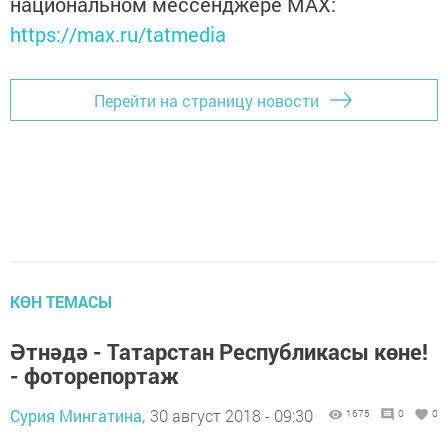
национальном мессенджере MАХ:
https://max.ru/tatmedia
Перейти на страницу новости
КӨН ТЕМАСЫ
Әтнәдә - Татарстан Республикасы көне!
- фоторепортаж
Сурия Мингатина,
30 август 2018 - 09:30
1675
0
0