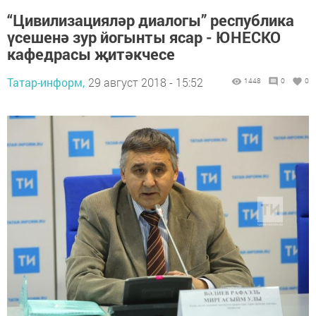
“Цивилизацияләр диалогы” республика
үсешенә зур йогынты ясар - ЮНЕСКО
кафедрасы җитәкчесе
Татар-информ,
29 август 2018 - 15:52
1448
0
0