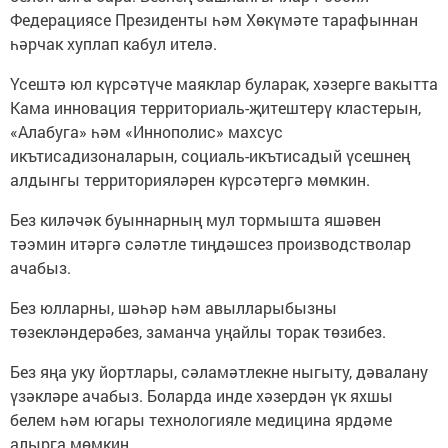
Федерациясе Президенты һәм Хөкүмәте тарафыннан
һәрчак хуплап кабул ителә.
Үсештә юл күрсәтүче маяклар буларак, хәзерге вакытта
Кама инновация территориаль-җитештерү кластерын,
«Алабуга» һәм «Иннополис» махсус
икътисадизоналарын, социаль-икътисадый үсешнең
алдынгы территорияләрен күрсәтергә мөмкин.
Без киләчәк буыннарның мул тормышта яшәвен
тәэмин итәргә сәләтле тиңдәшсез производстволар
ачабыз.
Без юлларны, шәһәр һәм авылларыбызны
төзекләндерәбез, заманча уңайлы торак төзибез.
Без яңа уку йортлары, сәламәтлекне ныгыту, дәвалану
үзәкләре ачабыз. Боларда инде хәзердән үк яхшы
белем һәм югары технологияле медицина ярдәме
алырга мөмкин.