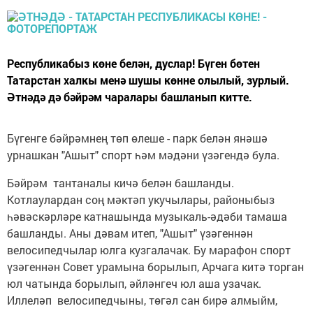
Республикабыз көне белән, дуслар! Бүген бөтен
Татарстан халкы менә шушы көнне олылый, зурлый.
Әтнәдә дә бәйрәм чаралары башланып китте.
Бүгенге бәйрәмнең төп өлеше - парк белән янәшә
урнашкан "Ашыт" спорт һәм мәдәни үзәгендә була.
Бәйрәм тантаналы кичә белән башланды.
Котлаулардан соң мәктәп укучылары, районыбыз
һәвәскәрләре катнашында музыкаль-әдәби тамаша
башланды. Аны дәвам итеп, "Ашыт" үзәгеннән
велосипедчылар юлга кузгалачак. Бу марафон спорт
үзәгеннән Совет урамына борылып, Арчага китә торган
юл чатында борылып, әйләнгеч юл аша узачак.
Иллеләп велосипедчыны, төгәл сан бирә алмыйм,