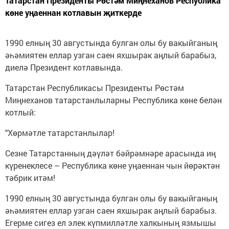
Татарстан Президенты Рөстәм Миңнеханов Республика
көне уңаеннан котлавын җиткерде
1990 елның 30 августында булган олы бу вакыйганың
әһәмиятен еллар узган саен яхшырак аңлый барабыз,
диелә Президент котлавында.
Татарстан Республикасы Президенты Рөстәм
Миңнеханов татарстанлыларны Республика көне белән
котлый:
"Хөрмәтле татарстанлылар!
Сезне Татарстанның дәүләт бәйрәмнәре арасында иң
күренеклесе – Республика көне уңаеннан чын йөрәктән
тәбрик итәм!
1990 елның 30 августында булган олы бу вакыйганың
әһәмиятен еллар узган саен яхшырак аңлый барабыз.
Егерме сигез ел элек күпмилләтле халкының язмышы