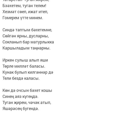
Бэәхетем, туган телем!
Хезмәт сөеп, ижат итеп,
Гомерем үтте минем.
Синдә таптым бәхетемне,
Сөйгән ярны, дусларны,
Сокланып бар матурлыкка
Каршыладым таңнарны.
Иркен сулыш алып яши
Төрле милләт баласы.
Кунак булып килгәннәр дә
Тели бездә каласы.
Көн дә очсын бәхет кошы
Синең аяз күгеңдә.
Туган җирем, чәчәк атып,
Яшәрәсең бугендә.