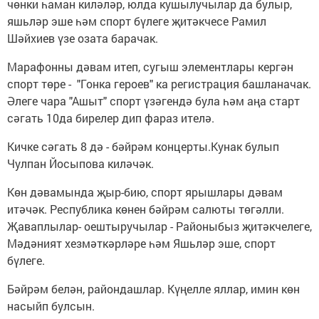
чөнки һаман киләләр, юлда кушылучылар да булыр,
яшьләр эше һәм спорт бүлеге җитәкчесе Рамил
Шәйхиев үзе озата барачак.
Марафонны дәвам итеп, сугыш элементлары кергән
спорт төре - "Гонка героев" ка регистрация башланачак.
Әлеге чара "Ашыт" спорт үзәгендә була һәм аңа старт
сәгать 10да бирелер дип фараз ителә.
Кичке сәгать 8 дә - бәйрәм концерты.Кунак булып
Чулпан Йосыпова киләчәк.
Көн дәвамында җыр-бию, спорт ярышлары дәвам
итәчәк. Республика көнен бәйрәм салюты төгәлли.
Җаваплылар- оештыручылар - Районыбыз җитәкчелеге,
Мәдәният хезмәткәрләре һәм Яшьләр эше, спорт
бүлеге.
Бәйрәм белән, райондашлар. Күңелле яллар, имин көн
насыйп булсын.