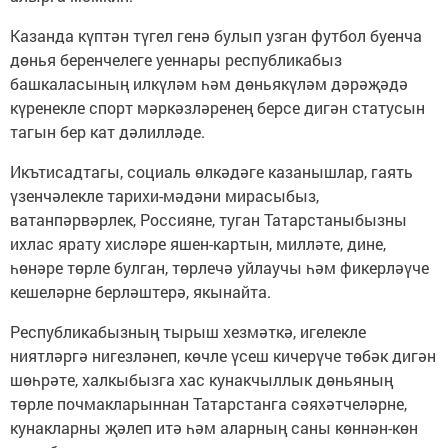
Казанда күптән түгел генә булып узган футбол буенча
дөнья беренчелеге уеннары республикабыз
башкаласының илкүләм һәм дөньякүләм дәрәҗәдә
күренекле спорт мәркәзләренең берсе дигән статусын
тагын бер кат дәлилләде.
Икътисадтагы, социаль өлкәдәге казанышлар, гаять
үзенчәлекле тарихи-мәдәни мирасыбыз,
ватанпәрвәрлек, Россияне, туган Татарстаныбызны
ихлас ярату хисләре яшен-картын, милләте, дине,
һөнәре төрле булган, төрлечә уйлаучы һәм фикерләүче
кешеләрне берләштерә, якынайта.
Республикабызның тырыш хезмәткә, игелекле
ниятләргә нигезләнеп, көчле үсеш кичерүче төбәк дигән
шөһрәте, халкыбызга хас кунакчыллык дөньяның
төрле почмакларыннан Татарстанга сәяхәтчеләрне,
кунакларны җәлеп итә һәм аларның саны көннән-көн