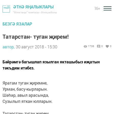
ӘТНӘ ЯҢАЛЫКЛАРЫ
16+
"Әтнә таңы" газетасы - Әтнә районы
БЕЗГӘ ЯЗАЛАР
Татарстан- туган җирем!
автор,
30 август 2018 - 15:30
1736
0
0
Бәйрәмгә багышлап язылган якташыбыз иҗатын
тәкъдим итәбез.
Яратам туган җиремне,
Урман, басу-кырларын.
Шәhәр, авыл арасында,
Сузылып яткан юлларын.
Татарстан- туган жирем,