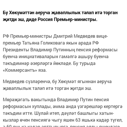
Бу Хөкүмәттән аеруча җаваплылык тәлап итә торган
җитди эш, диде Россия Премьер-министры.
РФ Премьер-министры Дмитрий Медведев вице-
премьер Татьяна Голиковага якын арада РФ
Президенты Владимир Путинның пенсия реформасы
буенча инициативаларын гамәлгә ашыру буенча
тәкъдимнәр әзерләргә йөкләде. Бу турыда
«Коммерсантъ» яза.
Медведев сүзләренчә, бу Хөкүмәт ягыннан аеруча
җаваплылык таләп итә торган җитди эш.
Мөрәҗәгать вакытында Владимир Путин пенсия
реформасын хуплады, әмма анда үзгәрешләр кертергә
тәкъдим итте. Шулай итеп, дәүләт башлыгы хатын-
кызлар өчен пенсиягә чыгу яшен 63 яшькә кадәр түгел,
ә 60 яшькә кадәр арттырырга, пенсия алды яшендәге