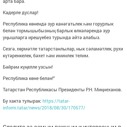
арта бара.
Кадерле дуслар!
Республика көнендә зур канәгатьлек һәм горурлык
белән тормышыбызның барлык өлкәләрендә зур
уңышларга ирешүебез турында әйтә алабыз.
Сезгә, хөрмәтле татарстанлылар, нык сәламәтлек, рухи
күтәренкелек, бәхет һәм иминлек телим.
Бәйрәм күңелле узсын!
Республика көне белән!"
Татарстан Республикасы Президенты Р.Н. Миңнеханов.
Бу хакта тулырак:
https://tatar-
inform.tatar/news/2018/08/30/170577/
Следите за самым важным и интересным в