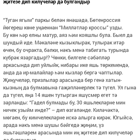
җитезе дип килүчеләр дә булгандыр
“Туган ягым” паркы белән янәшәдә, Бөтенроссия
йөгереш көне уңаеннан “Милләтләр кроссы” узды.
Бу көн һәр елны матур, аяз һәм кояшлы була. Быел да
шундый иде. Мәкаләне кызык­лырак, тулырак итәр
өчен, бу очракта, бәлки, нәкъ менә табигать турында
күбрәк язаргадыр!? Чөнки, билгеле сәбәпләр
аркасында дип уйлыйк, нибары ике яшь төркемендә,
анда да ир-малайлар һәм кызлар бергә чаптылар.
Җиңүчеләр, призлылар арасында бер генә хатын-
кызның да булмавына гаҗәпләнерлек тә түгел. Ул гына
да түгел, яңа 14 яшен тутырган яшүсмер егет тә
зарланды: “Гадел булмады бу, 30 яшьлекләрне мин
ничек узыйм инде?” – дип өзгәләнде. Киләчәктә,
мөгаен, бу кимчелекләрне искә алырга кирәк. Югыйсә,
арада нәкъ менә шушы бәйгедә җиңәм, үз
яшьтәшләрем арасында мин иң җитезе дип килүчеләр
дә булгандыр.