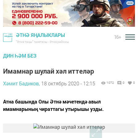
ӘТНӘ ЯҢАЛЫКЛАРЫ
16+
"Әтнә таңы" газетасы - Әтнә районы
ДИН ҺӘМ БЕЗ
Имамнар шулай хәл иттеләр
Хәмит Бадиков,
18 октябрь 2020 - 12:15
1072
0
0
Атна башында Олы Әтнә мәчетендә авыл
имамнарының чираттагы утырышы узды.