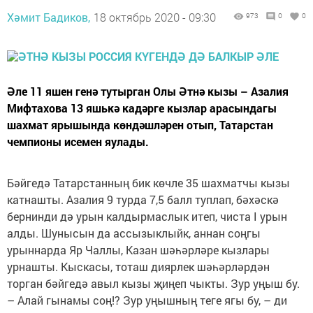
Хәмит Бадиков,
18 октябрь 2020 - 09:30
973
0
0
Әле 11 яшен генә тутырган Олы Әтнә кызы – Азалия
Мифтахова 13 яшькә кадәрге кызлар арасындагы
шахмат ярышында көндәшләрен отып, Татарстан
чемпионы исемен яулады.
Бәйгедә Татарстанның бик көчле 35 шахматчы кызы
катнашты. Азалия 9 турда 7,5 балл туплап, бәхәскә
бернинди дә урын калдырмаслык итеп, чис­та I урын
алды. Шунысын да ассызыклыйк, аннан соңгы
урыннарда Яр Чаллы, Казан шәһәрләре кызлары
урнашты. Кыскасы, тоташ диярлек шәһәрләрдән
торган бәйгедә авыл кызы җиңеп чыкты. Зур уңыш бу.
– Алай гынамы соң!? Зур уңышның теге ягы бу, – ди