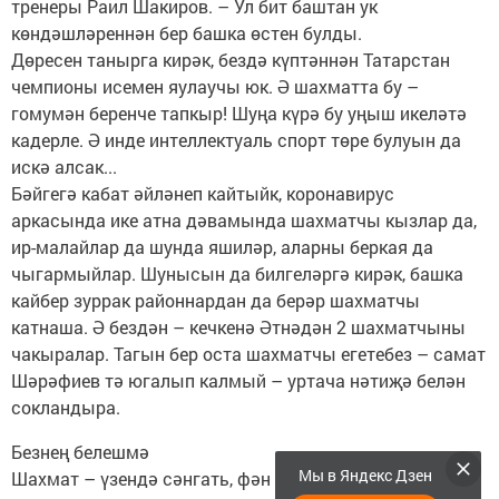
тренеры Раил Шакиров. – Ул бит баштан ук
көндәшләреннән бер башка өстен булды.
Дөресен танырга кирәк, бездә күптәннән Татарстан
чемпионы исемен яулаучы юк. Ә шахматта бу –
гомумән беренче тапкыр! Шуңа күрә бу уңыш икеләтә
кадерле. Ә инде интеллектуаль спорт төре булуын да
искә алсак...
Бәйгегә кабат әйләнеп кайтыйк, коронавирус
аркасында ике атна дәвамында шахматчы кызлар да,
ир-малайлар да шунда яшиләр, аларны беркая да
чыгармыйлар. Шунысын да билгеләргә кирәк, башка
кайбер зуррак районнардан да берәр шахматчы
катнаша. Ә бездән – кечкенә Әтнәдән 2 шахматчыны
чакыралар. Тагын бер оста шахматчы егетебез – самат
Шәрәфиев тә югалып калмый – уртача нәтиҗә белән
сок­ландыра.
Безнең белешмә
Мы в Яндекс Дзен
Шахмат – үзендә сәнгать, фән һәм спорт