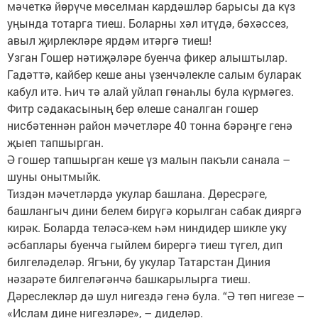
мәчеткә йөрүче мөселман кардәшләр барысы да күз
уңында тотарга тиеш. Боларны хәл итүдә, бәхәссез,
авыл җирлекләре ярдәм итәргә тиеш!
Узган Гошер нәтиҗәләре буенча фикер алыштылар.
Гадәттә, кайбер кеше аны үзенчәлекле салым буларак
кабул итә. Һич тә алай уйлап гөнаһлы була күрмәгез.
Фитр сәдакасының бер өлеше саналган гошер
нисбәтеннән район мәчетләре 40 тонна бәрәңге генә
җыеп тапшырган.
Ә гошер тапшырган кеше үз малын пакъли санала –
шуны онытмыйк.
Тиздән мәчетләрдә укулар башлана. Дөресрәге,
башлангыч дини белем бирүгә корылган сабак дияргә
кирәк. Боларда теләсә-кем һәм ниндидер шик­ле уку
әсбаплары буенча гыйлем бирергә тиеш түгел, дип
билгеләделәр. Ягъни, бу укулар Татарстан Диния
нәзарәте билгеләгәнчә башкарылырга тиеш.
Дәреслекләр дә шул нигездә генә була. “Ә төп нигезе –
«Ислам дине нигезләре», – диделәр.