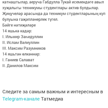
катнаштылар, аеруча Габдулла Тукай исемендәге авыл
хуҗалыгы техникумы студентлары актив булдылар.
Җиңүчеләр арасында да техникум студентларының күп
булуына гаҗәпләнерлек түгел.
Бәйге нәтиҗәләре
14 яшькә кадәр:
I. Ильмир Заһидуллин
II. Ислам Вәлиуллин
III. Максим Разумников
14 яшьтән өлкәннәр:
I. Ганиев Салават
II. Данилов Максим
Следите за самым важным и интересным в
Telegram-канале
Татмедиа