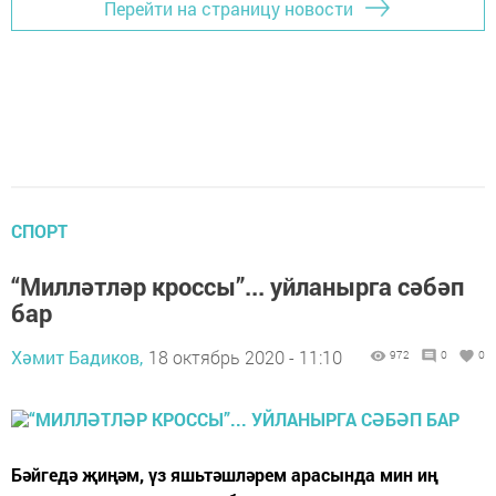
Перейти на страницу новости
СПОРТ
“Милләтләр кроссы”... уйланырга сәбәп
бар
Хәмит Бадиков,
18 октябрь 2020 - 11:10
972
0
0
Бәйгедә җиңәм, үз яшьтәшләрем арасында мин иң