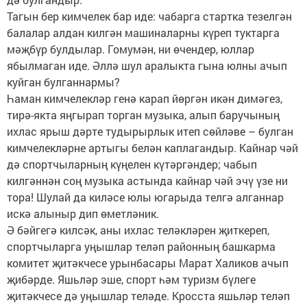
Тагын бер кимчелек бар иде: чабарга стартка тезелгән
балалар алдан килгән машиналарны күреп туктарга
мәҗбүр булдылар. Гомумән, ни өчендер, юллар
ябылмаган иде. Әллә шул аралыкта гына юлны ачып
куйган булганнармы?
Һаман кимчелекләр генә карап йөргән икән димәгез,
тирә-якта яңгырап торган музыка, алып баручының
ихлас ярыш дәрте тудырырлык итеп сөйләве – булган
кимчелекләрне артыгы белән каплагандыр. Кайнар чәй
дә спортчыларның күңелен күтәргәндер; чабып
килгәннән соң музыка астында кайнар чәй эчү үзе ни
тора! Шулай да киләсе юлы югарыда телгә алганнар
искә алыныр дип өметләник.
Ә бәйгегә килсәк, аны ихлас теләкләрен җиткереп,
спортчыларга уңышлар теләп районның башкарма
комитет җи­­тәкчесе урынбасары Марат Халиков ачып
җибәрде. Яшьләр эше, спорт һәм туризм бүлеге
җитәкчесе дә уңышлар теләде. Кросста яшьләр теләп