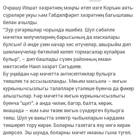
Очрашу Илшат хәзрәтнең моңлы итеп изге Коръән аять-
сүрәләре укуы һәм Габделфәрит хәзрәтнең багышлавы
белән ачылды.
“Зур үзгәрешләр чорында яшибез. Шул сәбәпле
мәчеткә килүчеләрнең барысының да маскалары
булсын! Ә инде үзен начар хис итүчеләр, авырыйм дип
шикләнүчеләр бөтенләй килеп тормасалар кулайрак
булыр”, – дип башлады сүзен районның имам-
мөхтәсибе Наил хәзрәт Сәгъдиев.
Бу уңайдан һәр мәчеттә антисептиклар булырга
тиешлек тә ассызыкланды. Мөһим мәсьәлә – янгын
куркынычсызлыгы таләпләре үтәлеше буенча да фикер
алыштылар. Һәр мәчеттә янгын куркынычсызлыгы
буенча “щит”, ә анда чиләк, багор, балта, көрәк,
янәшәдә – ком һәм төзек янгын сүндергеч булырга
тиеш. Шул ук вакытта электр чыбык­ларын һәрдаим
тикшереп тору кирәк. Боларны газетага язу нигә кирәк
диярсез. Эш шунда, боларны мәчет имамы гына түгел,