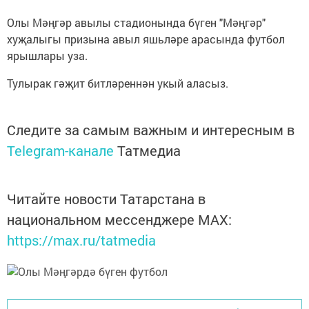
Олы Мәңгәр авылы стадионында бүген "Мәңгәр"
хуҗалыгы призына авыл яшьләре арасында футбол
ярышлары уза.
Тулырак гәҗит битләреннән укый аласыз.
Следите за самым важным и интересным в
Telegram-канале
Татмедиа
Читайте новости Татарстана в
национальном мессенджере MАХ:
https://max.ru/tatmedia