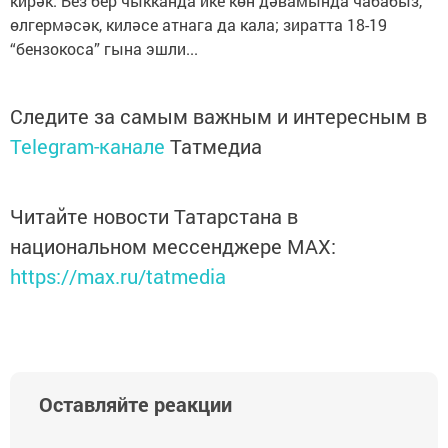
кирәк. Без бер чыкканда ике көн дәвамында чабабыз,
өлгермәсәк, киләсе атнага да кала; зиратта 18-19
“бензокоса” гына эшли...
Следите за самым важным и интересным в
Telegram-канале
Татмедиа
Читайте новости Татарстана в
национальном мессенджере MАХ:
https://max.ru/tatmedia
Оставляйте реакции