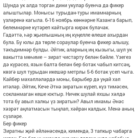
Шунда ук алда торган дини укулар буенча да фикер
алыштылар. Монысы турыдан-туры имамнарның
үзләренә кагыла. 6-16 ноябрь көннәрне Казанга барып,
белемнәрне күтәреп кайтырга кирәк булачак.
Гадәттә, һәр җыелышның иң күңелле өлеше ахырдан
була. Бу юлы да төрле сораулар буенча фикер алышу,
тәкъдимнәр булды. Әйтик, аларның иң кызыгы, шул ук
вакытта мөһиме – зират чистарту белән бәйле. Үзегез
дә күрәсез, язын балта белән бер ботак чабып китсәң,
көзгә шул турыдан икешәр метр­лы 5-6 ботак үсеп чыга.
Кайбер мәхәлләләрдә моны, барыбер дә уңай хәл
итәләр. Әйтик, Кече Әтнә зиратын күреп, күз тимәсен,
сокланмаган кеше юктыр. Ничек шулай яхшы хәлдә
тота бу авыл халкы үз зиратын? Авыл имамы Әнәс
хәзрәт аңлатмасын тыңлап, хәйран калдык. Менә аның
сүзләре.
Бер фикер
Зиратны җәй әйләнәсендә, кимендә, 3 тапкыр чабарга