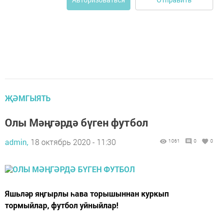
ҖӘМГЫЯТЬ
Олы Мәңгәрдә бүген футбол
admin,
18 октябрь 2020 - 11:30
1061
0
0
Яшьләр яңгырлы һава торышыннан куркып
тормыйлар, футбол уйныйлар!