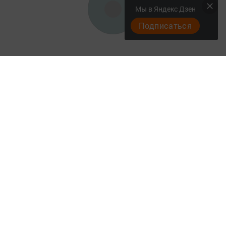
Мы в Яндекс Дзен
Подписаться
"Әтнә таңы" газетасы ниләр яза?
Төрле темалар
Телефон АО «ТАТМЕДИА»:
(843) 222 09 84
16+