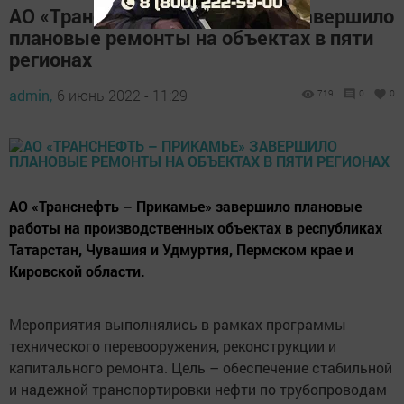
АО «Транснефть – Прикамье» завершило
плановые ремонты на объектах в пяти
регионах
admin,
6 июнь 2022 - 11:29
719
0
0
АО «Транснефть – Прикамье» завершило плановые
работы на производственных объектах в республиках
Татарстан, Чувашия и Удмуртия, Пермском крае и
Кировской области.
Мероприятия выполнялись в рамках программы
технического перевооружения, реконструкции и
капитального ремонта. Цель – обеспечение стабильной
и надежной транспортировки нефти по трубопроводам