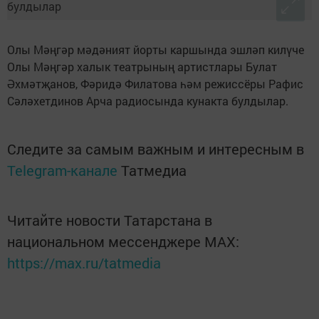
Олы Мәңгәр мәдәният йорты каршында эшләп килүче
Олы Мәңгәр халык театрының артистлары Булат
Әхмәтҗанов, Фәридә Филатова һәм режиссёры Рафис
Сәләхетдинов Арча радиосында кунакта булдылар.
Следите за самым важным и интересным в
Telegram-канале
Татмедиа
Читайте новости Татарстана в
национальном мессенджере MАХ:
https://max.ru/tatmedia