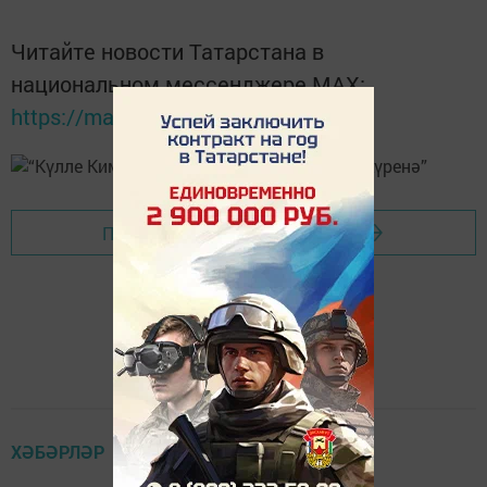
Читайте новости Татарстана в
национальном мессенджере MАХ:
https://max.ru/tatmedia
Перейти на страницу новости
ХӘБӘРЛӘР