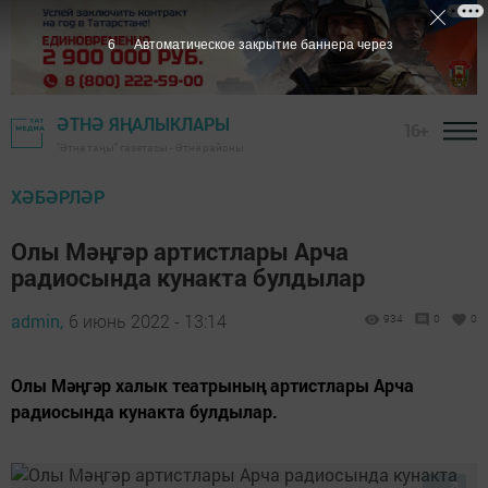
5
Автоматическое закрытие баннера через
ӘТНӘ ЯҢАЛЫКЛАРЫ
16+
"Әтнә таңы" газетасы - Әтнә районы
ХӘБӘРЛӘР
Олы Мәңгәр артистлары Арча
радиосында кунакта булдылар
admin,
6 июнь 2022 - 13:14
934
0
0
Олы Мәңгәр халык театрының артистлары Арча
радиосында кунакта булдылар.