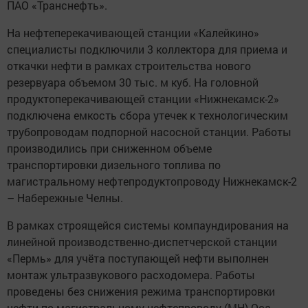
ПАО «Транснефть».
На нефтеперекачивающей станции «Калейкино»
специалисты подключили 3 коллектора для приема и
откачки нефти в рамках строительства нового
резервуара объемом 30 тыс. м куб. На головной
продуктоперекачивающей станции «Нижнекамск-2»
подключена емкость сбора утечек к технологическим
трубопроводам подпорной насосной станции. Работы
производились при сниженном объеме
транспортировки дизельного топлива по
магистральному нефтепродуктопроводу Нижнекамск-2
– Набережные Челны.
В рамках строящейся системы компаундирования на
линейной производственно-диспетчерской станции
«Пермь» для учёта поступающей нефти выполнен
монтаж ультразвукового расходомера. Работы
проведены без снижения режима транспортировки
нефти по магистральному нефтепроводу (МН) Оса -