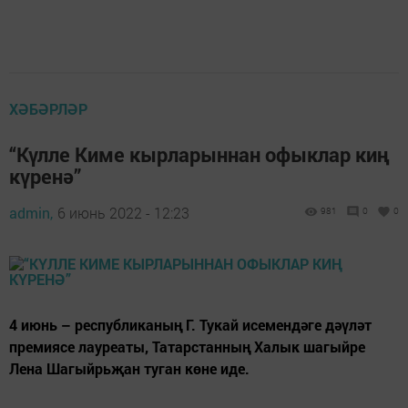
ХӘБӘРЛӘР
“Күлле Киме кырларыннан офыклар киң
күренә”
admin,
6 июнь 2022 - 12:23
981
0
0
4 июнь – республиканың Г. Тукай исемендәге дәүләт
премиясе лауреаты, Татарстанның Халык шагыйре
Лена Шагыйрьҗан туган көне иде.