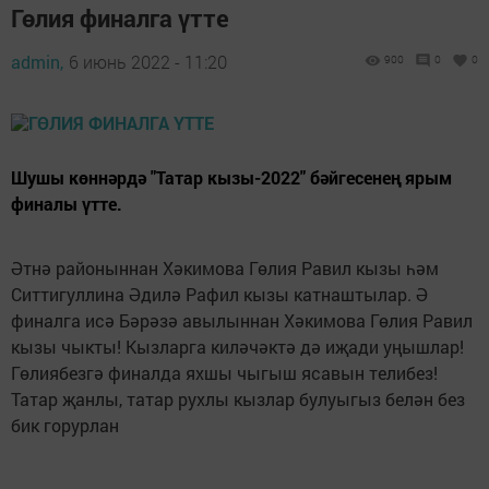
Гөлия финалга үтте
admin,
6 июнь 2022 - 11:20
900
0
0
Шушы көннәрдә "Татар кызы-2022" бәйгесенең ярым
финалы үтте.
Әтнә районыннан Хәкимова Гөлия Равил кызы һәм
Ситтигуллина Әдилә Рафил кызы катнаштылар. Ә
финалга исә Бәрәзә авылыннан Хәкимова Гөлия Равил
кызы чыкты! Кызларга киләчәктә дә иҗади уңышлар!
Гөлиябезгә финалда яхшы чыгыш ясавын телибез!
Татар җанлы, татар рухлы кызлар булуыгыз белән без
бик горурлан