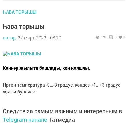
ҺАВА ТОРЫШЫ
Һава торышы
автор,
22 март 2022 - 08:10
778
0
0
Көннәр җылыта башлады, көн кояшлы.
Иртән температура -5...-3 градус, көндез +1...+3 градус
җылы булачак.
Следите за самым важным и интересным в
Telegram-канале
Татмедиа