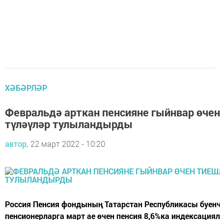
ХӘБӘРЛӘР
Февральдә арткан пенсияне гыйнвар өче
түләүләр тулыландырды
автор,
22 март 2022 - 10:20
Россия Пенсия фондының Татарстан Республикасы буенч
пенсионерларга март ае өчен пенсия 8,6%ка индексациял