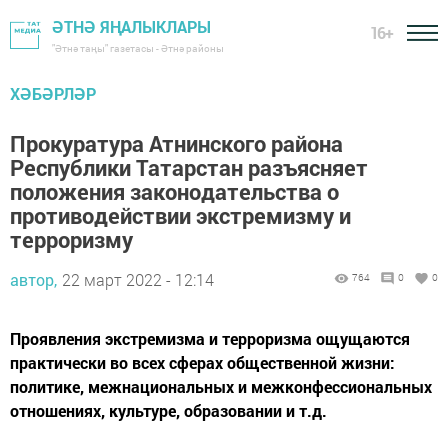
ӘТНӘ ЯҢАЛЫКЛАРЫ
16+
"Әтнә таңы" газетасы - Әтнә районы
ХӘБӘРЛӘР
Прокуратура Атнинского района
Республики Татарстан разъясняет
положения законодательства о
противодействии экстремизму и
терроризму
автор,
22 март 2022 - 12:14
764
0
0
Проявления экстремизма и терроризма ощущаются
практически во всех сферах общественной жизни:
политике, межнациональных и межконфессиональных
отношениях, культуре, образовании и т.д.