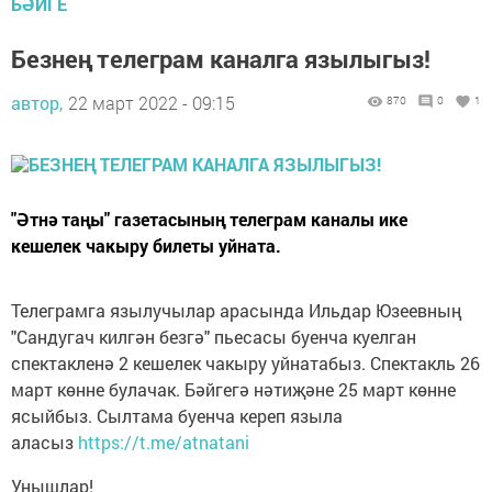
БӘЙГЕ
Безнең телеграм каналга язылыгыз!
автор,
22 март 2022 - 09:15
870
0
1
"Әтнә таңы" газетасының телеграм каналы ике
кешелек чакыру билеты уйната.
Телеграмга язылучылар арасында Ильдар Юзеевның
"Сандугач килгән безгә" пьесасы буенча куелган
спектакленә 2 кешелек чакыру уйнатабыз. Спектакль 26
март көнне булачак. Бәйгегә нәтиҗәне 25 март көнне
ясыйбыз. Сылтама буенча кереп языла
аласыз
https://t.me/atnatani
Уңышлар!