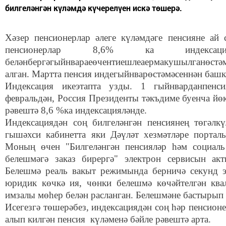
билгеләнгән күләмдә күчерелүен искә төшерә.
Хәзер пенсионерлар әлеге күләмдәге пенсияне ай с
пенсионерлар 8,6% ка индексация
беләнбергәгыйнвараеөчентиешлеаермакушылганөстәм
алган. Мартта пенсия индегыйнварөстәмәсеннән башк
Индексация икеэтапта узды. 1 гыйнварданпенс
февральдән, Россия Президенты тәкъдиме буенча йөк
рәвештә 8,6 %ка индексацияләнде.
Индексациядән соң билгеләнгән пенсиянең төгәл
гышәхси кабинетта яки Дәүләт хезмәтләре портал
Моның өчен "Билгеләнгән пенсияләр һәм социаль
белешмәгә заказ бирергә" электрон сервисын ак
Белешмә реаль вакыт режимында берничә секунд 
юридик көчкә ия, чөнки белешмә көчәйтелгән ква
имзалы мөһер белән расланган. Белешмәне бастырып
Исегезгә төшерәбез, индексациядән соң һәр пенсионе
алып килгән пенсия күләменә бәйле рәвештә арта.