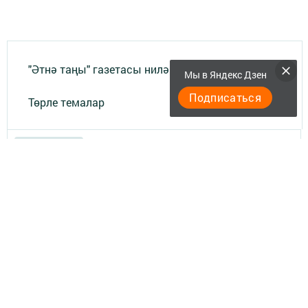
"Әтнә таңы" газетасы ниләр яза?
Мы в Яндекс Дзен
Подписаться
Төрле темалар
Телефон АО «ТАТМЕДИА»:
(843) 222 09 84
16+
© 2011 - 2026. Филиал АО "ТАТМЕДИА" "Атня-информ". Все права
защищены.
© ТАТМЕДИА. Все материалы, размещенные на сайте, защищены
законом.