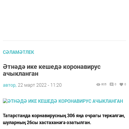
СӘЛАМӘТЛЕК
Әтнәдә ике кешедә коронавирус
ачыкланган
автор,
22 март 2022 - 11:20
805
0
0
Татарстанда корнавирусның 306 яңа очрагы теркәлгән,
шуларның 26сы хастаханәгә озатылган.