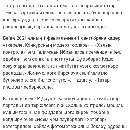
татар телендәге хаталы элмә такталары яки татар
теленә тәрҗемә ителмәгән язуларны табучылар өчен
конкурс уздыра. Бәйгенең протоколы кайбер
районнарның порталларында урнаштырылды.
Бәйге 2021 елның 1 февраленнән 1 сентябренә кадәр
үткәрелә. Конкурсның модераторлары — «Халык
контроле» һәм Галимҗан Ибраһимов исемендәге Тел,
әдәбият һәм сәнгать институты. Бу хәбәрне Кеше
хокуклары вәкиллегенең матбугат үзәге хезмәткәре
раслады. «Җиңүчеләргә биреләчәк кыйммәтле
бүләкләр әлегә билгеле түгел», — диде ул «Татар-
информ» хәбәрчесенә.
Катнашу өчен ТР Дәүләт һәм муниципаль хезмәтләр
порталында теркәлергә яки «Халык контроле» мобиль
кушымтасыннан файдаланырга кирәк. Хәбәрне
калдыру өчен «Исем һәм язулардагы хаталар»
категориясен сайлау, фотоматериалны йөкләү, адресны