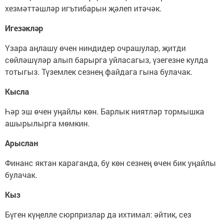
хезмәттәшләр игътибарын җәлеп итәчәк.
Игезәкләр
Үзара аңлашу өчен ниндидер очрашулар, җитди
сөйләшүләр алып барырга уйласагыз, үзегезне кулда
тотыгыз. Түземлек сезнең файдага гына булачак.
Кысла
Һәр эш өчен уңайлы көн. Барлык ниятләр тормышка
ашырылырга мөмкин.
Арыслан
Финанс яктан караганда, бу көн сезнең өчен бик уңайлы
булачак.
Кыз
Бүген күңелле сюрпризлар да ихтимал: әйтик, сез