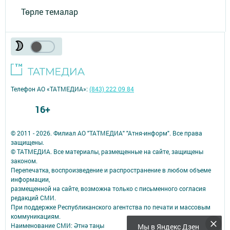
Төрле темалар
Телефон АО «ТАТМЕДИА»:
(843) 222 09 84
16+
© 2011 - 2026. Филиал АО "ТАТМЕДИА" "Атня-информ". Все права
защищены.
© ТАТМЕДИА. Все материалы, размещенные на сайте, защищены
законом.
Перепечатка, воспроизведение и распространение в любом объеме
информации,
размещенной на сайте, возможна только с письменного согласия
редакций СМИ.
При поддержке Республиканского агентства по печати и массовым
коммуникациям.
Наименование СМИ: Әтнә таңы
Мы в Яндекс Дзен