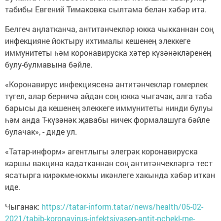
табибы Евгений Тимаковка сылтама белән хәбәр итә.
Белгеч аңлатканча, антитәнчекләр юкка чыкканнан соң
инфекцияне йоктыру ихтималы кешенең элеккеге
иммунитеты һәм коронавируска хәтер күзәнәкләренең
булу-булмавына бәйле.
«Коронавирус инфекциясенә антитәнчекләр гомерлек
түгел, алар берничә айдан соң юкка чыгачак, алга таба
барысы да кешенең элеккеге иммунитеты нинди булуы
һәм анда Т-күзәнәк җавабы ничек формалашуга бәйле
булачак», - диде ул.
«Татар-информ» агентлыгы элегрәк коронавируска
каршы вакцина кадатканнан соң антитәнчекләргә тест
ясатырга кирәкме-юкмы икәнлеге хакында хәбәр иткән
иде.
Чыганак:
https://tatar-inform.tatar/news/health/05-02-
2021/tabib-koronavirus-infektsiyasen-antit-nchekl-rne-