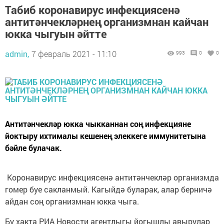
Табиб коронавирус инфекциясенә
антитәнчекләрнең организмнан кайчан
юкка чыгуын әйтте
admin,
7 февраль 2021 - 11:10
993
0
0
Антитәнчекләр юкка чыкканнан соң инфекцияне
йоктыру ихтималы кешенең элеккеге иммунитетына
бәйле булачак.
Коронавирус инфекциясенә антитәнчекләр организмда
гомер буе сакланмый. Кагыйдә буларак, алар берничә
айдан соң организмнан юкка чыга.
Бу хакта РИА Новости агентлыгы йогышлы авырулар