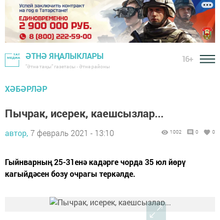
ӘТНӘ ЯҢАЛЫКЛАРЫ
16+
"Әтнә таңы" газетасы - Әтнә районы
ХӘБӘРЛӘР
Пычрак, исерек, каешсызлар...
автор,
7 февраль 2021 - 13:10
1002
0
0
Гыйнварның 25-31енә кадәрге чорда 35 юл йөрү
кагыйдәсен бозу очрагы теркәлде.