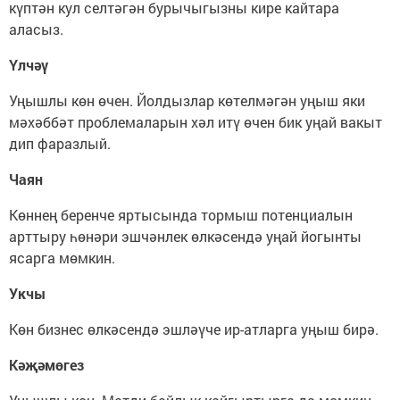
күптән кул селтәгән бурычыгызны кире кайтара
аласыз.
Үлчәү
Уңышлы көн өчен. Йолдызлар көтелмәгән уңыш яки
мәхәббәт проблемаларын хәл итү өчен бик уңай вакыт
дип фаразлый.
Чаян
Көннең беренче яртысында тормыш потенциалын
арттыру һөнәри эшчәнлек өлкәсендә уңай йогынты
ясарга мөмкин.
Укчы
Көн бизнес өлкәсендә эшләүче ир-атларга уңыш бирә.
Кәҗәмөгез