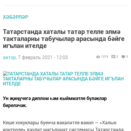
ХӘБӘРЛӘР
Татарстанда хаталы татар телле элмә
такталарны табучылар арасында бәйге
игълан ителде
автор,
7 февраль 2021 - 12:03
1076
0
0
Ун җиңүчегә диплом һәм кыйммәтле бүләкләр
биреләчәк.
Кеше хокуклары буенча вәкаләтле вәкил — «Халык
контроле» дәүләт мәгълүмат системасы Татарстанда