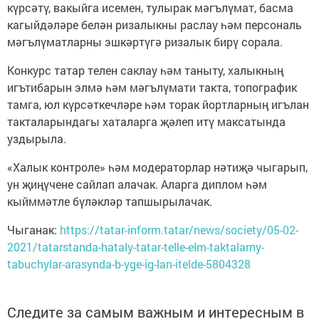
күрсәтү, вакыйга исемен, тулырак мәгълүмат, басма
кагыйдәләре белән ризалыкны раслау һәм персональ
мәгълүматларны эшкәртүгә ризалык бирү сорала.
Конкурс татар телен саклау һәм таныту, халыкның
игътибарын элмә һәм мәгълүмати такта, топографик
тамга, юл күрсәткечләре һәм торак йортларның игълан
такталарындагы хаталарга җәлеп итү максатында
уздырыла.
«Халык контроле» һәм модераторлар нәтиҗә чыгарып,
ун җиңүчене сайлап алачак. Аларга диплом һәм
кыйммәтле бүләкләр тапшырылачак.
Чыганак:
https://tatar-inform.tatar/news/society/05-02-
2021/tatarstanda-hataly-tatar-telle-elm-taktalarny-
tabuchylar-arasynda-b-yge-ig-lan-itelde-5804328
Следите за самым важным и интересным в