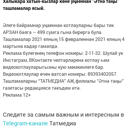
Халыкара хатын-кызлар көне уңаеннан “Әтнә таңы”
ташламалар ясый.
Әлеге бәйрәмнәр уңаен­нан котлауларны ба­ры тик
АРЗАН бәягә – 499 сумга гына бирергә була.
Ташламалар 2021 елның 15 февраленнән 2021 елның 4
мартына кадәр гамәлдә.
Реклама бүлегенең телефон номеры: 2-11-32. Шулай ук
Инстаграм, ВКонтакте челтәрләренә котлау һәм
видеокотлауларыгызны кую мөмкинлеге бар.
Видеокотлаулар өчен ватсап номеры: 89393402057.
Ташламаларны “ТАТМЕДИА” АҖ филиалы “Әтнә таңы”
газетасы редакциясе тәкъдим итә.
Реклама 12+
Следите за самым важным и интересным в
Telegram-канале
Татмедиа