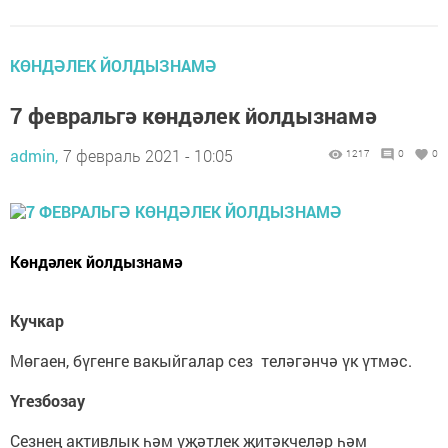
КӨНДӘЛЕК ЙОЛДЫЗНАМӘ
7 февральгә көндәлек йолдызнамә
admin,
7 февраль 2021 - 10:05
1217
0
0
Көндәлек йолдызнамә
Кучкар
Мөгаен, бүгенге вакыйгалар сез теләгәнчә үк үтмәс.
Үгезбозау
Сезнең активлык һәм үҗәтлек җитәкчеләр һәм