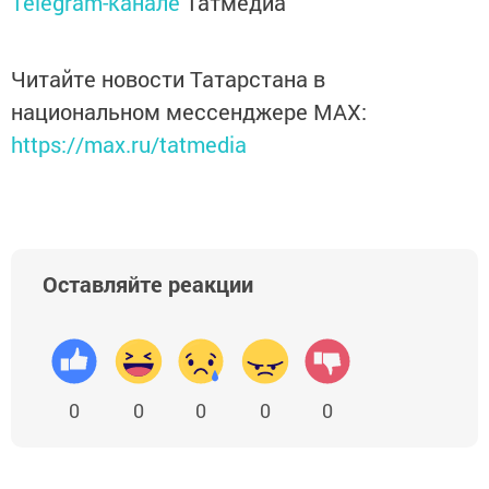
Telegram-канале
Татмедиа
Читайте новости Татарстана в
национальном мессенджере MАХ:
https://max.ru/tatmedia
Оставляйте реакции
0
0
0
0
0