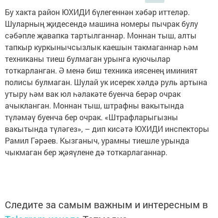
Бу хакта район ЮХИДИ бүлегеннән хәбәр иттеләр.
Шуларның җидесендә машина номеры пычрак булу
сәбәпле җавапка тартылганнар. Моннан тыш, алты
тапкыр куркынычсызлык каешын такмаганнар һәм
техниканы тиеш булмаган урынга куючылар
тоткарланган. Ә менә биш техника иясенең иминият
полисы булмаган. Шулай ук исерек хәлдә руль артына
утыру һәм вак юл һәлакәте буенча берәр очрак
ачыкланган. Моннан тыш, штрафны вакытында
түләмәү буенча бер очрак. «Штрафларыгызны
вакытында түләгез», – дип кисәтә ЮХИДИ инспекторы
Рамил Гәрәев. Кызганыч, урамны тиешле урында
чыкмаган бер җәяүлене дә тоткарлаганнар.
Следите за самым важным и интересным в