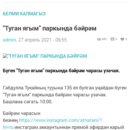
БЕЛМИ КАЛМАГЫЗ
"Туган ягым" паркында бәйрәм
admin,
27 апрель 2021 - 09:55
981
0
0
Бүген "Туган ягым" паркында бәйрәм чарасы узачак.
Габдулла Тукайның тууына 135 ел булган уңайдан бүген
"Туган ягым" паркында бәйрәм чарасы узачак.
Башлана сәгать 10:00.
Бәйрәм чарасын
безнең
https://www.instagram.com/atnatani/?
hl=ru
инстаграм аккаунтыннан прямой эфирдан карый