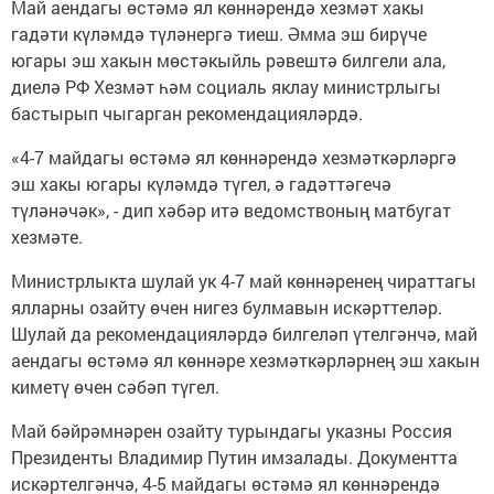
Май аендагы өстәмә ял көннәрендә хезмәт хакы
гадәти күләмдә түләнергә тиеш. Әмма эш бирүче
югары эш хакын мөстәкыйль рәвештә билгели ала,
диелә РФ Хезмәт һәм социаль яклау министрлыгы
бастырып чыгарган рекомендацияләрдә.
«4-7 майдагы өстәмә ял көннәрендә хезмәткәрләргә
эш хакы югары күләмдә түгел, ә гадәттәгечә
түләнәчәк», - дип хәбәр итә ведомствоның матбугат
хезмәте.
Министрлыкта шулай ук 4-7 май көннәренең чираттагы
ялларны озайту өчен нигез булмавын искәрттеләр.
Шулай да рекомендацияләрдә билгеләп үтелгәнчә, май
аендагы өстәмә ял көннәре хезмәткәрләрнең эш хакын
киметү өчен сәбәп түгел.
Май бәйрәмнәрен озайту турындагы указны Россия
Президенты Владимир Путин имзалады. Документта
искәртелгәнчә, 4-5 майдагы өстәмә ял көннәрендә