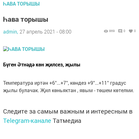
ҺАВА ТОРЫШЫ
Һава торышы
admin,
27 апрель 2021 - 08:00
869
0
0
Бүген Әтнәдә көн җилсез, җылы
Температура иртән +6°...+7°, көндез +9°...+11° градус
җылы булачак. Җил көньяктан , явым - төшем көтелми.
Следите за самым важным и интересным в
Telegram-канале
Татмедиа