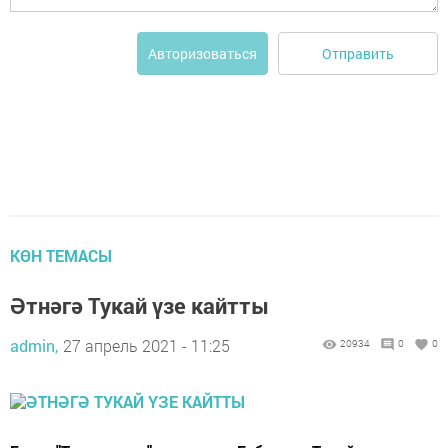
Отправить
Авторизоваться
КӨН ТЕМАСЫ
Әтнәгә Тукай үзе кайтты
admin,
27 апрель 2021 - 11:25
20934
0
0