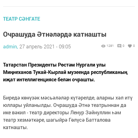
ТЕАТР СӘНГАТЕ
Очрашуда Әтнәләрдә катнашты
admin,
27 апрель 2021 - 09:05
1281
0
0
Татарстан Президенты Рөстәм Нургали улы
Миңнеханов Тукай-Кырлай музеенда республиканың
иҗат интеллигенциясе белән очрашты.
Биредә көнүзәк мәсьәләләр күтәрелде, аларны хәл итү
юллары уйланылды. Очрашуда Әтнә театрыннан да
ике вәкил - театр директоры Ленур Зәйнуллин һәм
театр хезмәткәре, шагыйрә Гөлүсә Батталова
катнашты.