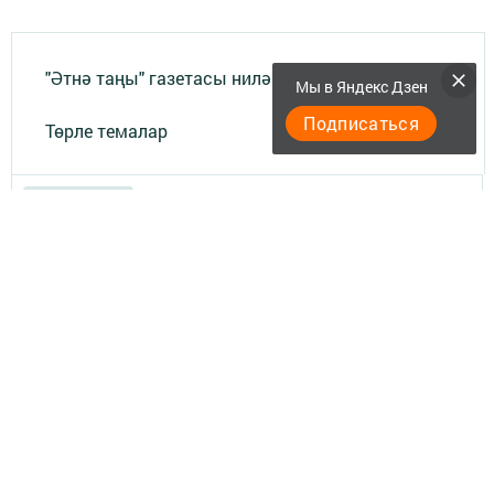
"Әтнә таңы" газетасы ниләр яза?
Мы в Яндекс Дзен
Подписаться
Төрле темалар
Телефон АО «ТАТМЕДИА»:
(843) 222 09 84
16+
© 2011 - 2026. Филиал АО "ТАТМЕДИА" "Атня-информ". Все права
защищены.
© ТАТМЕДИА. Все материалы, размещенные на сайте, защищены
законом.
Перепечатка, воспроизведение и распространение в любом объеме
информации,