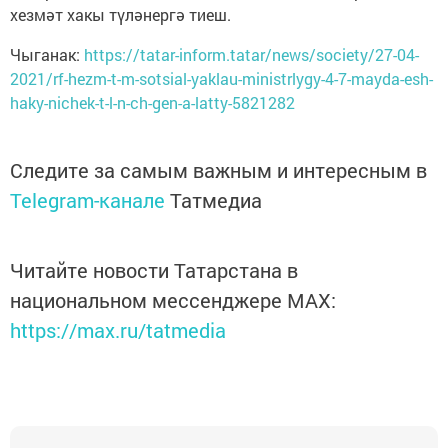
хезмәт хакы түләнергә тиеш.
Чыганак:
https://tatar-inform.tatar/news/society/27-04-
2021/rf-hezm-t-m-sotsial-yaklau-ministrlygy-4-7-mayda-esh-
haky-nichek-t-l-n-ch-gen-a-latty-5821282
Следите за самым важным и интересным в
Telegram-канале
Татмедиа
Читайте новости Татарстана в
национальном мессенджере MАХ:
https://max.ru/tatmedia