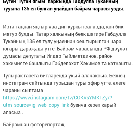
Бүген "Туган ягым" паркында Габдулла Тукайның
тууына 135 ел булган уңайдан бәйрәм чарасы узды.
Иртә таңнан яңгыр ява дип куркытсаларда, көн бик
матур булды. Татар халкының бөек шагире Габдулла
Тукайның 135 ел тулу уңаеннан оештырылган чара
югары дәрәҗәдә үтте. Бәйрәм чарасында РФ дәүләт
думасы депутаты Илдар Гыйлметдинов, район
хакимияте башлыгы Габделәхәт Хәкимов та катнашты.
Тулырак газета битләрендә укый алачаксыз. Безнең
инстаграм сайтында турыдан туры эфир үтте, әлеге
чараны сылтама
https://www.instagram.com/tv/COKVsYMKTZy/?
utm_source=ig_web_copy_link
буенча кереп карый
аласыз .
Бәйрәмнән фоторепортаҗ