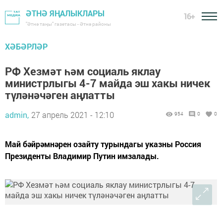
ӘТНӘ ЯҢАЛЫКЛАРЫ
16+
"Әтнә таңы" газетасы - Әтнә районы
ХӘБӘРЛӘР
РФ Хезмәт һәм социаль яклау
министрлыгы 4-7 майда эш хакы ничек
түләнәчәген аңлатты
admin,
27 апрель 2021 - 12:10
954
0
0
Май бәйрәмнәрен озайту турындагы указны Россия
Президенты Владимир Путин имзалады.