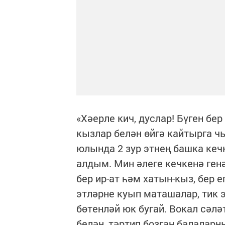
«Хәерле кич, дуслар! Бүген бе
кызлар белән өйгә кайтырга 
юлында 2 зур этнең башка кеч
алдым. Мин әлеге кечкенә ген
бер ир-ат һәм хатын-кыз, бер е
этләрне куып маташалар, тик 
бөтенләй юк бугай. Вокал сәл
белән, тәртип бозган балаларн