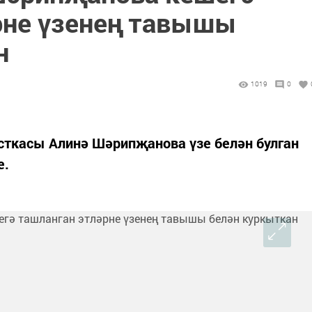
рне үзенең тавышы
н
1019
0
сткасы Алинә Шәрипҗанова үзе белән булган
е.