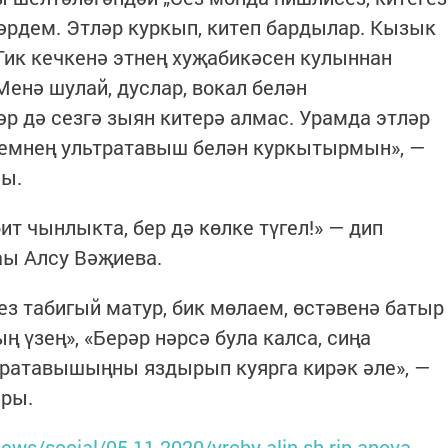
әрдем. Этләр куркып, китеп бардылар. Кызык
 Тик кечкенә этнең хуҗабикәсен кулыннан
Менә шулай, дуслар, вокал белән
әр дә сезгә зыян китерә алмас. Урамда этләр
земнең ультратавыш белән куркытырмын», —
чы.
ит чынлыкта, бер дә көлке түгел!» — дип
каы Алсу Вәҗиева.
ез табигый матур, бик мөлаем, өстәвенә батыр
ң үзең», «Берәр нәрсә була калса, сиңа
ратавышыңны яздырып куярга кирәк әле», —
ары.
/news/social/05-11-2020/yrchy-alin-sh-rip-anova-