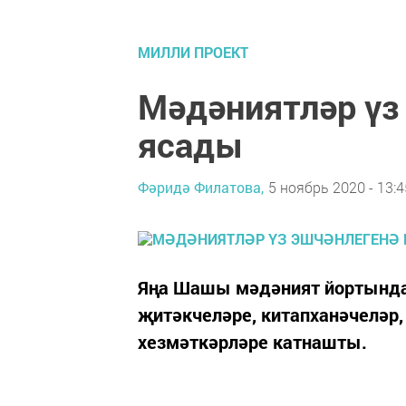
МИЛЛИ ПРОЕКТ
Мәдәниятләр үз
ясады
Фәридә Филатова,
5 ноябрь 2020 - 13:4
Яңа Шашы мәдәният йортында
җитәкчеләре, китапханәчеләр,
хезмәткәрләре катнашты.