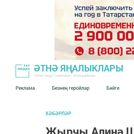
ӘТНӘ ЯҢАЛЫКЛАРЫ
"Әтнә таңы" газетасы - Әтнә районы
Реклама
Безнең геройлар
Бәйге
ХӘБӘРЛӘР
Җырчы Алинә Ш