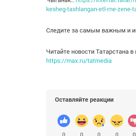
kesheg-tashlangan-etl-rne-zene-
Следите за самым важным и 
Читайте новости Татарстана 
https://max.ru/tatmedia
Оставляйте реакции
0
0
0
0
0