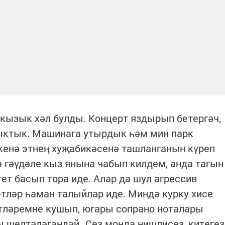
р кызык хәл булды. Концерт яздырып бетергәч,
чыктык. Машинага утырдык һәм мин парк
кенә этнең хуҗабикәсенә ташланганын күреп
ә гәүдәле кыз янына чабып килдем, анда тагын
гет басып тора иде. Алар да шул агрессив
этләр һаман талыйлар иде. Миндә курку хисе
әтләремне кушып, югары сопрано ноталары
ы шелтәләгәндәй „Сез монда нишлисез, китегез