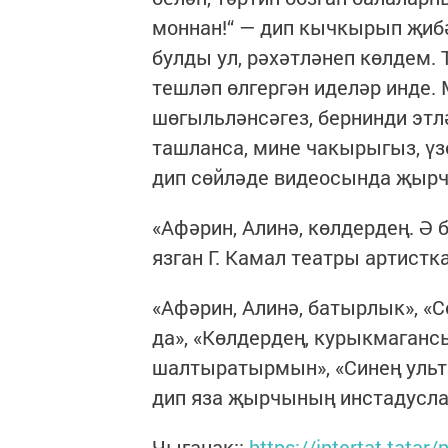
моннан!“ — дип кычкырып җиб
булды ул, рәхәтләнеп көлдем.
тешләп өлгергән иделәр инде. 
шөгыльләнсәгез, бернинди этл
ташланса, мине чакырыгыз, ү
дип сөйләде видеосында җыр
«Афәрин, Алинә, көлдердең. Ә б
язган Г. Камал театры артист
«Афәрин, Алинә, батырлык», «С
да», «Көлдердең, курыкмагансы
шалтыратырмын», «Синең ульт
дип яза җырчының инстадусл
Чыганак::
https://intertat.tatar