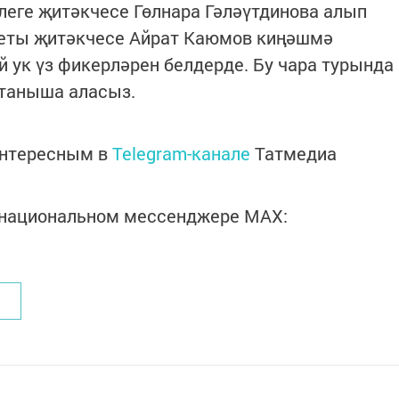
еге җитәкчесе Гөлнара Гәләүтдинова алып
теты җитәкчесе Айрат Каюмов киңәшмә
 ук үз фикерләрен белдерде. Бу чара турында
 таныша аласыз.
интересным в
Telegram-канале
Татмедиа
в национальном мессенджере MАХ: