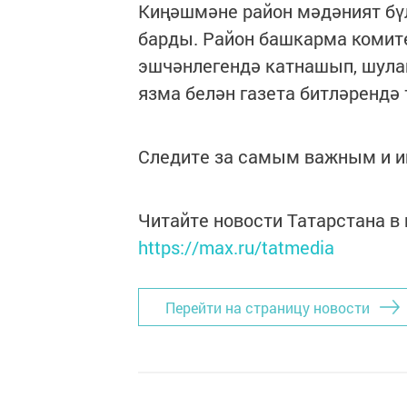
Киңәшмәне район мәдәният бүл
барды. Район башкарма коми
эшчәнлегендә катнашып, шулай
язма белән газета битләрендә
Следите за самым важным и 
Читайте новости Татарстана 
https://max.ru/tatmedia
Перейти на страницу новости