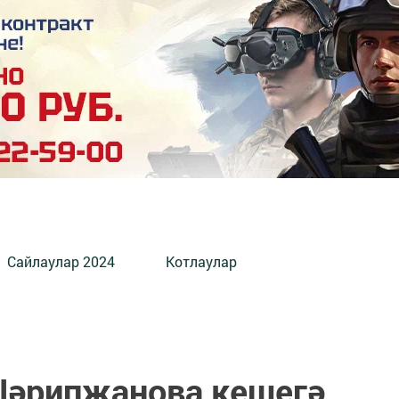
Сайлаулар 2024
Котлаулар
әрипҗанова кешегә