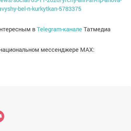
tavyshy-bel-n-kurkytkan-5783375
интересным в
Telegram-канале
Татмедиа
в национальном мессенджере MАХ: