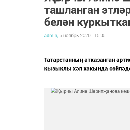
ташланган этлә
белән куркытка
admin,
5 ноябрь 2020 - 15:05
Татарстанның атказанган арти
кызыклы хәл хакында сөйләд