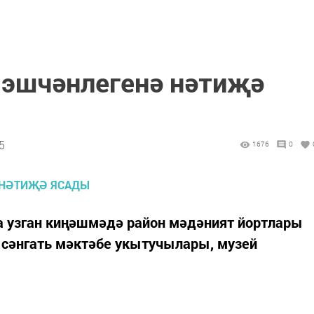
 эшчәнлегенә нәтиҗә
5
1676
0
 узган киңәшмәдә район мәдәният йортлары
 сәнгать мәктәбе укытучылары, музей