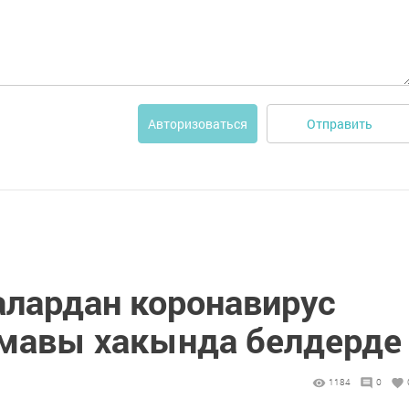
Отправить
Авторизоваться
алардан коронавирус
мавы хакында белдерде
1184
0