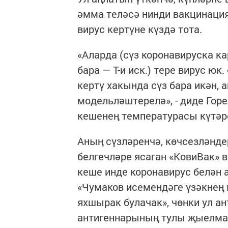
әмма теләсә нинди вакцинация
вирус кертүне күздә тота.
«Аларда (сүз коронавируска к
бара — Т-и иск.) тере вирус ю
кертү хакында сүз бара икән,
модельләштерелә», - диде Гор
кешенең температурасы күтәре
Аның сүзләренчә, көчсезләнде
белгечләре ясаган «КовиВак» в
кеше инде коронавирус белән 
«Чумаков исемендәге үзәкнең 
яхшырак булачак», чөнки ул а
антигеннарының тулы җыелмас