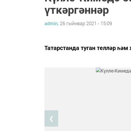
үткәргәннәр
admin,
26 гыйнвар 2021 - 15:09
Татарстанда туган телләр һәм
❮