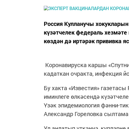
Россия Кулланучы хокукларын
күзәтчелек федераль хезмәте 
көздән дә иртәрәк прививка я
Коронавируска каршы «Спутни
кадаткан очракта, инфекция 
Бу хакта «Известия» газетасы
иминлеге өлкәсендә күзәтчеле
Үзәк эпидемиология фәнни-ти
Александр Гореловка сылтама 
Ул аңлатып үткәнчә, күпләрне