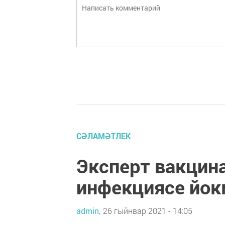
СӘЛАМӘТЛЕК
Эксперт вакцин
инфекциясе йок
admin,
26 гыйнвар 2021 - 14:05