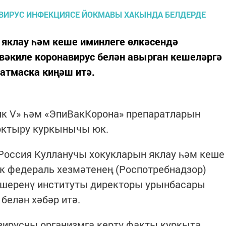
 яклау һәм кеше иминлеге өлкәсендә
вәкиле коронавирус белән авырган кешеләргә
сатмаска киңәш итә.
к V» һәм «ЭпиВакКорона» препаратларын
йоктыру куркынычы юк.
 Россия Кулланучы хокукларын яклау һәм кеше
к федераль хезмәтенең (Роспотребнадзор)
кшеренү институты директоры урынбасары
белән хәбәр итә.
 вирусны организмга кертү факты куркыта,