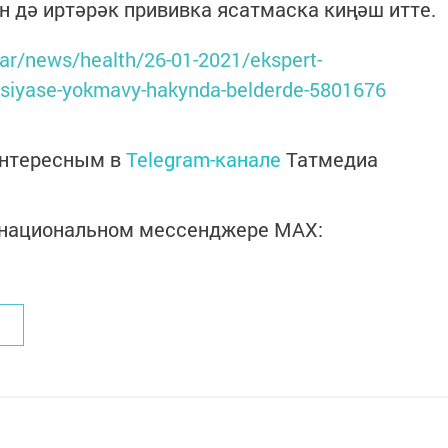
н дә иртәрәк прививка ясатмаска киңәш итте.
atar/news/health/26-01-2021/ekspert-
ktsiyase-yokmavy-hakynda-belderde-5801676
интересным в
Telegram-канале
Татмедиа
в национальном мессенджере MАХ: