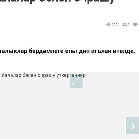
1551
0
 халыклар бердәмлеге елы дип игълан ителде.
❯