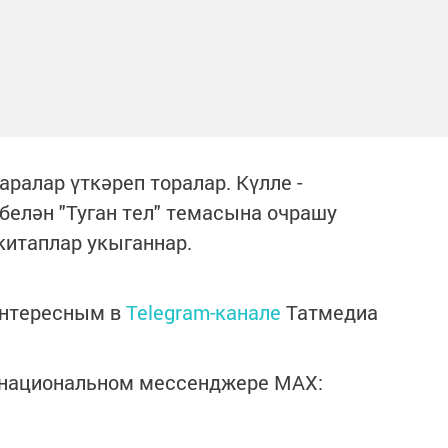
ралар үткәреп торалар. Күлле -
белән "Туган тел" темасына очрашу
китаплар укыганнар.
интересным в
Telegram-канале
Татмедиа
в национальном мессенджере MАХ: