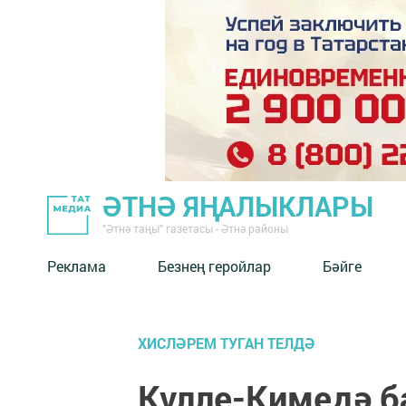
ӘТНӘ ЯҢАЛЫКЛАРЫ
"Әтнә таңы" газетасы - Әтнә районы
Реклама
Безнең геройлар
Бәйге
ХИСЛӘРЕМ ТУГАН ТЕЛДӘ
Күлле-Кимедә б