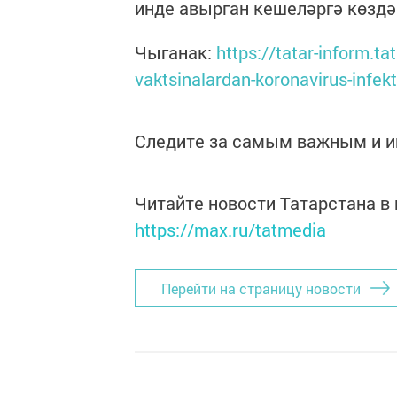
инде авырган кешеләргә көздә
Чыганак:
https://tatar-inform.t
vaktsinalardan-koronavirus-infe
Следите за самым важным и 
Читайте новости Татарстана 
https://max.ru/tatmedia
Перейти на страницу новости