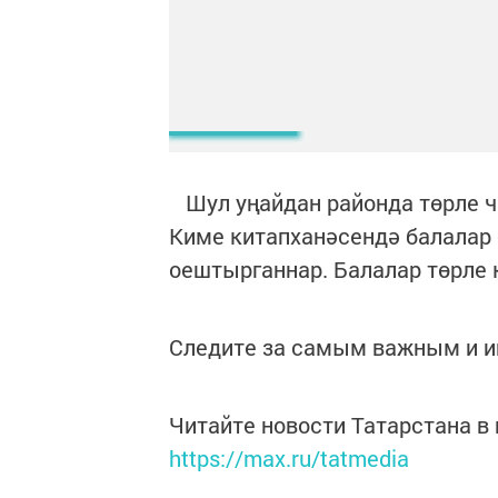
Шул уңайдан районда төрле ча
Киме китапханәсендә балалар 
оештырганнар. Балалар төрле 
Следите за самым важным и 
Читайте новости Татарстана 
https://max.ru/tatmedia