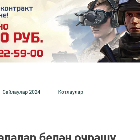
Сайлаулар 2024
Котлаулар
алалар белән очрашу