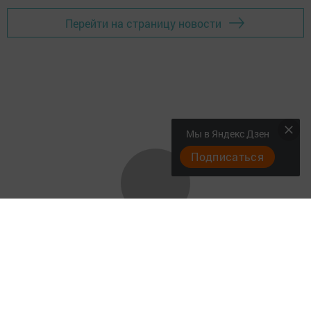
Перейти на страницу новости
Мы в Яндекс Дзен
Подписаться
"Әтнә таңы" газетасы ниләр яза?