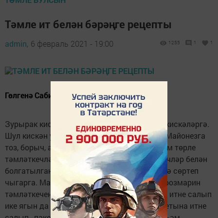
Тәмле ит белән бәрәңге рецепты
admin,
6 февраль 2021 - 19:00
1255
1
1
Гөлгенә Сабитовадан рецепт.
Зурырак кисәк итне юып, бер ничә җирдән кискәләргә.
Шул кискән урыннарга сарымсак тыгарга. Майонезга
тоз, борыч, аджика, сарымсак, розмарин һәм төрле
тәмләткечләр салып болгатырга. Тәмләткечләр белән
болгатылган майонезны итнең бөтен җиренә сөртеп
чыгарга. Май салынган табада сарымсак, розмарин
тәмләткечен бераз кыздырырга һәм шунда итне салып
ике ягын да кыздырып алырга. "Рукав" пакетына итне
салып , пакетның баш-башларын бәйләргә һәм