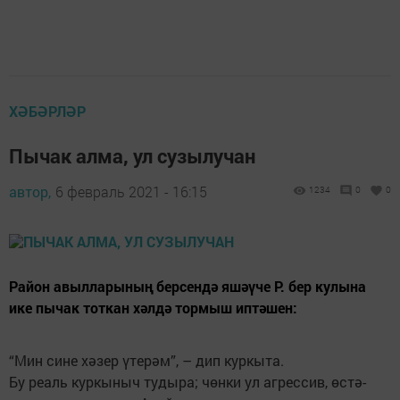
ХӘБӘРЛӘР
Пычак алма, ул сузылучан
автор,
6 февраль 2021 - 16:15
1234
0
0
Район авылларының берсендә яшәүче Р. бер кулына
ике пычак тоткан хәлдә тормыш иптәшен:
“Мин сине хәзер үтерәм”, – дип куркыта.
Бу реаль куркыныч тудыра; чөнки ул агрессив, өс­тә­