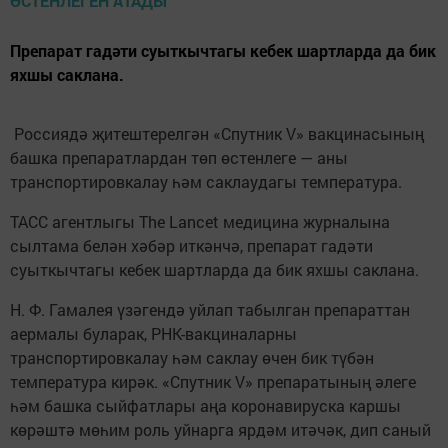
Препарат гадәти суыткычтагы кебек шартларда да бик
яхшы саклана.
Россиядә җитештерелгән «Спутник V» вакцинасының
башка препаратлардан төп өстенлеге — аны
транспортировкалау һәм саклаудагы температура.
ТАСС агентлыгы The Lancet медицина журналына
сылтама белән хәбәр иткәнчә, препарат гадәти
суыткычтагы кебек шартларда да бик яхшы саклана.
Н. Ф. Гамалея үзәгендә уйлап табылган препараттан
аермалы буларак, РНК-вакциналарны
транспортировкалау һәм саклау өчен бик түбән
температура кирәк. «Спутник V» препаратының әлеге
һәм башка сыйфатлары аңа коронавируска каршы
көрәштә мөһим роль уйнарга ярдәм итәчәк, дип саный