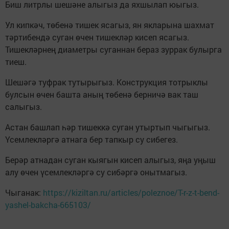
Биш литрлы шешәне алыгыз да яхшылап юыгыз.
Ул кипкәч, төбенә тишек ясагыз, ян якларына шахмат
тәртибендә суган өчен тишекләр кисеп ясагыз.
Тишекләрнең диаметры суганнан бераз зуррак булырга
тиеш.
Шешәгә туфрак тутырыгыз. Конструкция тотрыклы
булсын өчен башта аның төбенә берничә вак таш
салыгыз.
Астан башлап һәр тишеккә суган утыртып чыгыгыз.
Үсемлекләргә атнага бер тапкыр су сибегез.
Берәр атнадан суган кыягын кисеп алыгыз, яңа уңыш
алу өчен үсемлекләргә су сибәргә онытмагыз.
Чыганак:
https://kiziltan.ru/articles/poleznoe/T-r-z-t-bend-
yashel-bakcha-665103/