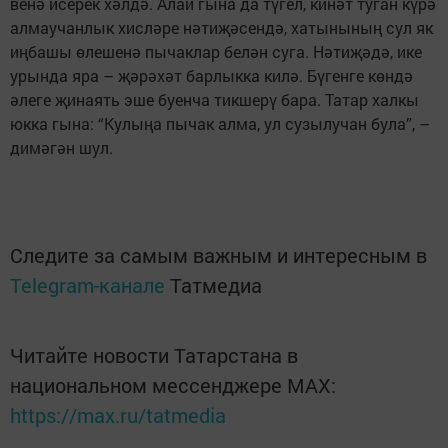
венә исерек хәлдә. Алай гы­на да түгел, кинәт туган кү­рә
алмау­чанлык хисләре нә­ти­җәсендә, хатынының сул як
иң­башы өлешенә пычаклар белән суга. Нәтиҗәдә, ике
урында яра – җәрәхәт барлыкка килә. Бүгенге көндә
әлеге җинаять эше буенча тикшерү бара. Татар халкы
юкка гына: “Кулыңа пычак алма, ул сузылучан була”, –
димәгән шул.
Следите за самым важным и интересным в
Telegram-канале
Татмедиа
Читайте новости Татарстана в
национальном мессенджере MАХ:
https://max.ru/tatmedia