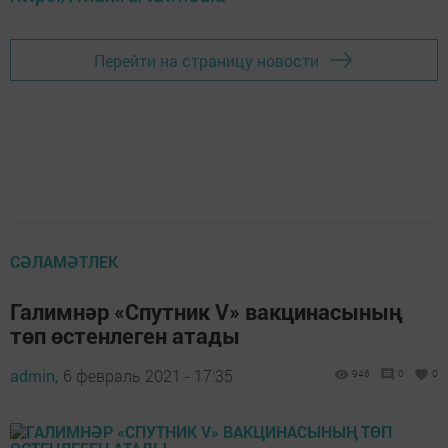
Перейти на страницу новости
СӘЛАМӘТЛЕК
Галимнәр «Спутник V» вакцинасының
төп өстенлеген атады
admin,
6 февраль 2021 - 17:35
946
0
0