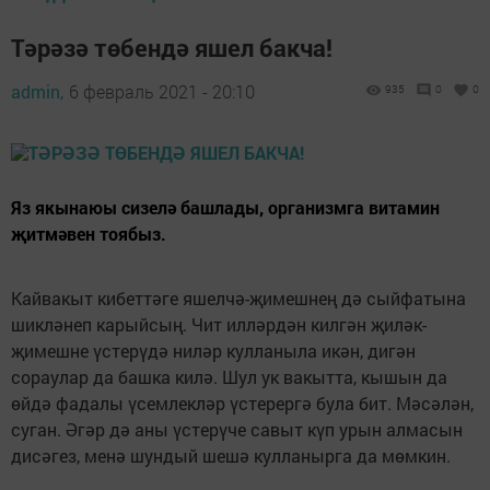
Тәрәзә төбендә яшел бакча!
admin,
6 февраль 2021 - 20:10
935
0
0
Яз якынаюы сизелә башлады, организмга витамин
җитмәвен тоябыз.
Кайвакыт кибеттәге яшелчә-җимешнең дә сыйфатына
шикләнеп карыйсың. Чит илләрдән килгән җиләк-
җимешне үстерүдә ниләр кулланыла икән, дигән
сораулар да башка килә. Шул ук вакытта, кышын да
өйдә фадалы үсемлекләр үстерергә була бит. Мәсәлән,
суган. Әгәр дә аны үстерүче савыт күп урын алмасын
дисәгез, менә шундый шешә кулланырга да мөмкин.