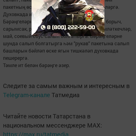
пакетның өске ягын бер ничә җирдән тишкәләргә.
Духовкада ике сәгать пешерергә.
Бәрәңгеләрне икегә бүлергә. Майонезга тоз, борыч,
сарымсак, розмарин, куркума һәм төрле тәмләткечләр,
май, соевый соус салып болгатырга. Бәрәңгеләрне
шунда салып болгатырга һәм "рукав" пакетына салып
башларын бәйләп өске ягын тишкәләп духовкада
пешерергә.
Тәмле ит белән бәрәңге әзер.
Следите за самым важным и интересным в
Telegram-канале
Татмедиа
Читайте новости Татарстана в
национальном мессенджере MАХ:
https://max.ru/tatmedia