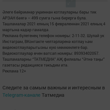
Әлеге бәйрәмнәр уңаен­нан котлауларны ба­ры тик
АРЗАН бәягә – 499 сумга гына бирергә була.
Ташламалар 2021 елның 15 февраленнән 2021 елның 4
мартына кадәр гамәлдә.
Реклама бүлегенең телефон номеры: 2-11-32. Шулай ук
Инстаграм, ВКонтакте челтәрләренә котлау һәм
видеокотлауларыгызны кую мөмкинлеге бар.
Видеокотлаулар өчен ватсап номеры: 89393402057.
Ташламаларны “ТАТМЕДИА” АҖ филиалы “Әтнә таңы”
газетасы редакциясе тәкъдим итә.
Реклама 12+
Следите за самым важным и интересным в
Telegram-канале
Татмедиа