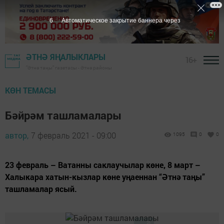
5
Автоматическое закрытие баннера через
ӘТНӘ ЯҢАЛЫКЛАРЫ
16+
"Әтнә таңы" газетасы - Әтнә районы
КӨН ТЕМАСЫ
Бәйрәм ташламалары
автор,
7 февраль 2021 - 09:00
1095
0
0
23 февраль – Ватанны саклаучылар көне, 8 март –
Халыкара хатын-кызлар көне уңаеннан “Әтнә таңы”
ташламалар ясый.