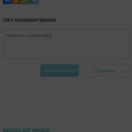
Нет комментариев
Отправить
Авторизоваться
МЕҢ ДӘ БЕР КИҢӘШ