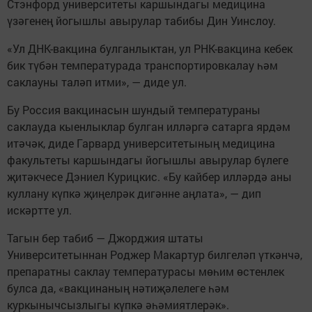
Стэнфорд университеты каршындагы медицина
үзәгенең йогышлы авырулар табибы Дин Уинслоу.
«Ул ДНК-вакцина булганлыктан, ул РНК-вакцина кебек
бик түбән температурада транспортировкалау һәм
саклауны таләп итми», — диде ул.
Бу Россия вакцинасын шундый температураны
саклауда кыенлыклар булган илләргә сатарга ярдәм
итәчәк, диде Гарвард университетының медицина
факультеты каршындагы йогышлы авырулар бүлеге
җитәкчесе Дэниел Курицкис. «Бу кайбер илләрдә аны
куллану күпкә җиңелрәк дигәнне аңлата», — дип
искәртте ул.
Тагын бер табиб — Джорджия штаты
Университетыннан Роджер Макартур билгеләп үткәнчә,
препаратны саклау температурасы мөһим өстенлек
булса да, «вакцинаның нәтиҗәлелеге һәм
куркынычсызлыгы күпкә әһәмиятлерәк».