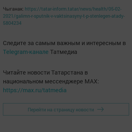
Чыганак:
https://tatar-inform.tatar/news/health/05-02-
2021/galimn-r-sputnik-v-vaktsinasyny-t-p-stenlegen-atady-
5804234
Следите за самым важным и интересным в
Telegram-канале
Татмедиа
Читайте новости Татарстана в
национальном мессенджере MАХ:
https://max.ru/tatmedia
Перейти на страницу новости