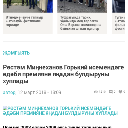
Әтнәдә өченче тапкыр
Туфрагында тарих,
Туган 
«ӘтнәТуй» фестивале
җанында моң гөрләгән
«Әтнә т
гөрләде
Олы Бәрәзә: заманнарны
фолькл
бәйләгән алтын җепләр
фестивп
ҖӘМГЫЯТЬ
Рөстәм Миңнеханов Горький исемендәге
әдәби премияне яңадан булдыруны
хуплады
автор,
12 март 2018 - 18:09
1210
0
0
Премия 2003 елдан 2009 елга тикле тапшырылып