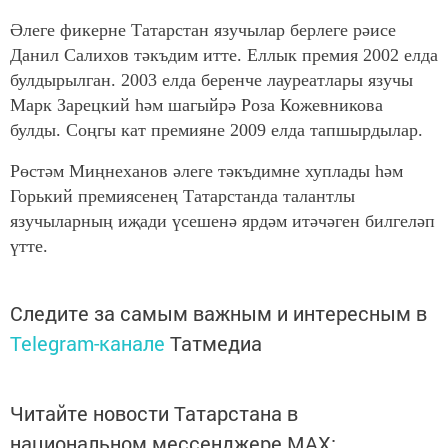
Әлеге фикерне Татарстан язучылар берлеге рәисе
Данил Салихов тәкъдим итте. Еллык премия 2002 елда
булдырылган. 2003 елда беренче лауреатлары язучы
Марк Зарецкий һәм шагыйрә Роза Кожевникова
булды. Соңгы кат премияне 2009 елда тапшырдылар.
Рөстәм Миңнеханов әлеге тәкъдимне хуплады һәм
Горький премиясенең Татарстанда талантлы
язучыларның иҗади үсешенә ярдәм итәчәген билгеләп
үтте.
Следите за самым важным и интересным в
Telegram-канале
Татмедиа
Читайте новости Татарстана в
национальном мессенджере MАХ: