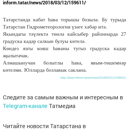
inform.tatar/news/2018/03/12/159611/
Татарстанда кабат һава торышы бозыла. Бу турыда
Татарстан Гидрометеорология үзәге хәбәр итә.
Якындагы тәүлектә төнлә кайсыбер районнарда 27
градуска кадәр салкын булуы көтелә.
Көндез язгы кояш һаваны тугыз градуска кадәр
җылытачак.
Алмашынучан болытлы һава, явым-төшемнәр
көтелми. Юлларда бозлавык саклана.
http://tatar-inform.tatar/news/2018/03/12/159611/
Следите за самым важным и интересным в
Telegram-канале
Татмедиа
Читайте новости Татарстана в