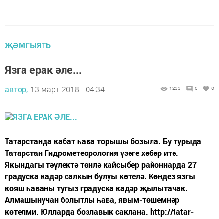
ҖӘМГЫЯТЬ
Язга ерак әле...
автор,
13 март 2018 - 04:34
1233
0
0
Татарстанда кабат һава торышы бозыла. Бу турыда
Татарстан Гидрометеорология үзәге хәбәр итә.
Якындагы тәүлектә төнлә кайсыбер районнарда 27
градуска кадәр салкын булуы көтелә. Көндез язгы
кояш һаваны тугыз градуска кадәр җылытачак.
Алмашынучан болытлы һава, явым-төшемнәр
көтелми. Юлларда бозлавык саклана. http://tatar-