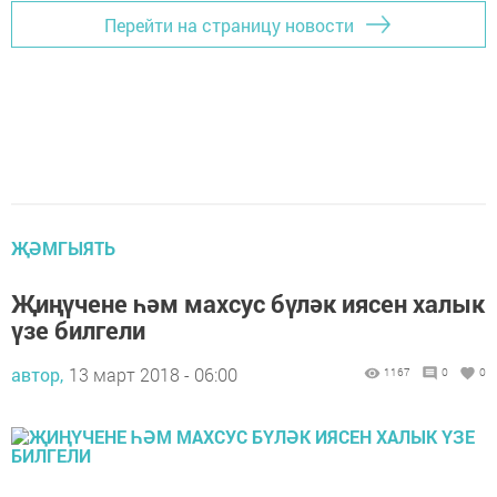
Перейти на страницу новости
ҖӘМГЫЯТЬ
Җиңүчене һәм махсус бүләк иясен халык
үзе билгели
автор,
13 март 2018 - 06:00
1167
0
0