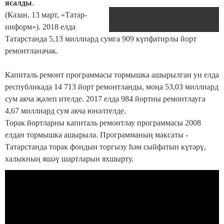
ясалды
.
(Казан, 13 март, «Татар-
информ»). 2018 елда
Татарстанда 5,13 миллиард сумга 909 күпфатирлы йорт
ремонтланачак.
Капиталь ремонт программасы тормышка ашырылган ун елда
республикада 14 713 йорт ремонтланды, моңа 53,03 миллиард
сум акча җәлеп ителде. 2017 елда 984 йортны ремонтлауга
4,67 миллиард сум акча юнәлтелде.
Торак йортларны капиталь ремонтлау программасы 2008
елдан тормышка ашырыла. Программаның максаты -
Татарстанда торак фондын торгызу һәм сыйфатын күтәрү,
халыкның яшәү шартларын яхшырту.