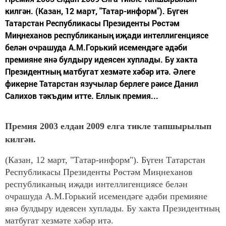
килгән. (Казан, 12 март, "Татар-информ"). Бүген
Татарстан Республикасы Президенты Рөстәм
Миңнеханов республиканың иҗади интеллигенциясе
белән очрашуда А.М.Горький исемендәге әдәби
премияне янә булдыру идеясен хуплады. Бу хакта
Президентның матбугат хезмәте хәбәр итә. Әлеге
фикерне Татарстан язучылар берлеге рәисе Данил
Салихов тәкъдим итте. Еллык премия...
Премия 2003 елдан 2009 елга тикле тапшырылып
килгән.
(Казан, 12 март, "Татар-информ"). Бүген Татарстан
Республикасы Президенты Рөстәм Миңнеханов
республиканың иҗади интеллигенциясе белән
очрашуда А.М.Горький исемендәге әдәби премияне
янә булдыру идеясен хуплады. Бу хакта Президентның
матбугат хезмәте хәбәр итә.