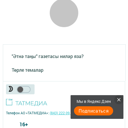
"Әтнә таңы" газетасы ниләр яза?
Төрле темалар
Мы в Яндекс Дзен
Подписаться
Телефон АО «ТАТМЕДИА»:
(843) 222 09 84
16+