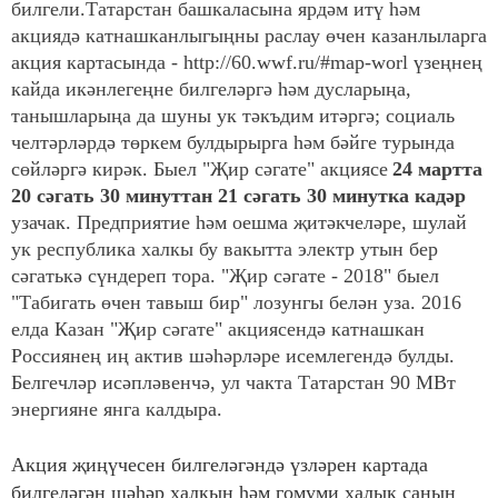
билгели.
Татарстан башкаласына ярдәм итү һәм
акциядә катнашканлыгыңны раслау өчен казанлыларга
акция картасында - http://60.wwf.ru/#map-worl үзеңнең
кайда икәнлегеңне билгеләргә һәм дусларыңа,
танышларыңа да шуны ук тәкъдим итәргә; социаль
челтәрләрдә төркем булдырырга һәм бәйге турында
сөйләргә кирәк.
Быел "Җир сәгате" акциясе
24 мартта
20 сәгать 30 минуттан 21 сәгать 30 минутка кадәр
узачак. Предприятие һәм оешма җитәкчеләре, шулай
ук республика халкы бу вакытта электр утын бер
сәгатькә сүндереп тора. "Җир сәгате - 2018" быел
"Табигать өчен тавыш бир" лозунгы белән уза.
2016
елда Казан "Җир сәгате" акциясендә катнашкан
Россиянең иң актив шәһәрләре исемлегендә булды.
Белгечләр исәпләвенчә, ул чакта Татарстан 90 МВт
энергияне янга калдыра.
Акция җиңүчесен билгеләгәндә үзләрен картада
билгеләгән шәһәр халкын һәм гомуми халык санын