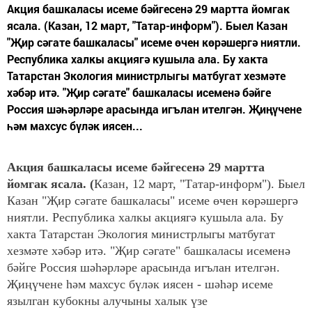
Акция башкаласы исеме бәйгесенә 29 мартта йомгак
ясала. (Казан, 12 март, "Татар-информ"). Быел Казан
"Җир сәгате башкаласы" исеме өчен көрәшергә ниятли.
Республика халкы акциягә кушыла ала. Бу хакта
Татарстан Экология министрлыгы матбугат хезмәте
хәбәр итә. "Җир сәгате" башкаласы исеменә бәйге
Россия шәһәрләре арасында игълан ителгән. Җиңүчене
һәм махсус бүләк иясен...
Акция башкаласы исеме бәйгесенә 29 мартта
йомгак ясала. (
Казан, 12 март, "Татар-информ"). Быел
Казан "Җир сәгате башкаласы" исеме өчен көрәшергә
ниятли. Республика халкы акциягә кушыла ала. Бу
хакта Татарстан Экология министрлыгы матбугат
хезмәте хәбәр итә.
"Җир сәгате" башкаласы исеменә
бәйге Россия шәһәрләре арасын
да игълан ителгән.
Җиңүчене һәм махсус бүләк иясен - шәһәр исеме
язылган кубокны алучыны халык үзе