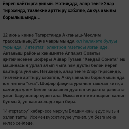
йөреп кайтырга уйлый. Нәтиҗәдә, алар төнге 2ләр
тирәсендә, тизлекне арттыру сәбәпле, Аккүз авылы
борылышында...
12 июнь көнне Татарстанда Актаныш-Мөслим
трассасының 25нче чакрымында
юл һәлакәте булуы
турында "Интертат" электрон газетасы язган иде
.
Актаныш районы хакимияте Аппарат Советы
җитәкчесенең шоферы Айвар Тутаев "Хендай Соната" эш
машинасын урлап алып чыга һәм дусты белән йөреп
кайтырга уйлый. Нәтиҗәдә, алар төнге 2ләр тирәсендә,
тизлекне арттыру сәбәпле, Аккүз авылы борылышында
юл читенә "оча". Шофер фаҗига урынын ташлап китә, ә
салонда үлем белән көрәшкән дустын очраклы рәвештә
узып баручылар күреп ала. Әмма егетне коткарып калып
булмый, ул хастахәнәдә җан бирә.
"Интертат.ру" хәбәрчесе мәрхүм Владимирның дус кызын
эзләп тапты. Исемен күрсәтмәүне үтенеп, ул безгә менә
ниләр сөйләде.