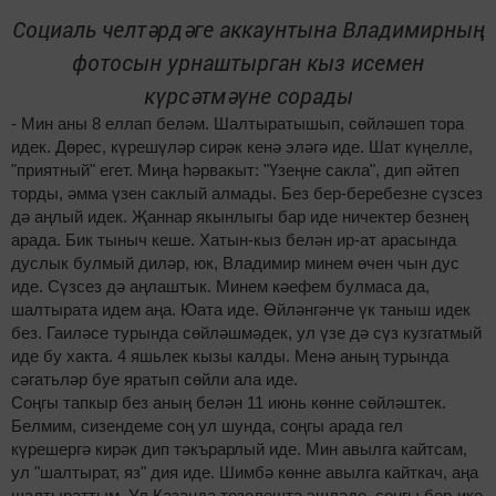
Социаль челтәрдәге аккаунтына Владимирның
фотосын урнаштырган кыз исемен
күрсәтмәүне сорады
- Мин аны 8 еллап беләм. Шалтыратышып, сөйләшеп тора
идек. Дөрес, күрешүләр сирәк кенә эләгә иде. Шат күңелле,
"приятный" егет. Миңа һәрвакыт: "Үзеңне сакла", дип әйтеп
торды, әмма үзен саклый алмады. Без бер-беребезне сүзсез
дә аңлый идек. Җаннар якынлыгы бар иде ничектер безнең
арада. Бик тыныч кеше. Хатын-кыз белән ир-ат арасында
дуслык булмый диләр, юк, Владимир минем өчен чын дус
иде. Сүзсез дә аңлаштык. Минем кәефем булмаса да,
шалтырата идем аңа. Юата иде. Өйләнгәнче үк таныш идек
без. Гаиләсе турында сөйләшмәдек, ул үзе дә сүз кузгатмый
иде бу хакта. 4 яшьлек кызы калды. Менә аның турында
сәгатьләр буе яратып сөйли ала иде.
Соңгы тапкыр без аның белән 11 июнь көнне сөйләштек.
Белмим, сизендеме соң ул шунда, соңгы арада гел
күрешергә кирәк дип тәкърарлый иде. Мин авылга кайтсам,
ул "шалтырат, яз" дия иде. Шимбә көнне авылга кайткач, аңа
шалтыраттым. Ул Казанда төзелештә эшләде, соңгы бер-ике