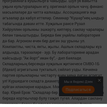
программага кушылырга чакырды. Шул ук вакытта
уҗым культураларын игү, оригинал орлык чәчү, финанс
мәсьәләләре дә читтә калмады. Ассоциациягә яңа
әгъзалар да кабул иттеләр. Семинар "Күшәр"нең ындыр
табагында дәвам итте. Хуҗалык рәисе Рүзәл
Хәйруллин орлыкны эшкәртү, киптерү, саклау чаралары
белән таныштырды. Биредә бик уңайлы лаборатория
дә бар. Агроном өчен бер дигән эш урыны ул.
Компактлы, чиста, якты, җылы. Ашлык складлары күз
алдында, тәрәзәләре - зур. Бу лабораторияне арадан
кайсыдыр: "Ак йорт" икән бу", - дип бәяләде.
Складларның берсендә хуҗалык җитәкчесе СМВО-1Б
(Идеал) агрегатына тукталып, сөйләп узды. Кечкенә
партия орлыкларны чистарту өчен менә дигән агрегат
ул! Күршедәге складта диаметрына карап саклауга
Мы в Яндекс Дзен
куйган иләкләрне карадык. Монда кирәкнең барысы да
Подписаться
бар. Юрий Еров: "Складлар бер дә буш тормый. Шуңа да
биредә корткычлар булу гаҗәп түгел. Алардан саклану
чаралары белән бу өлкәдә махсуслашкан фирма