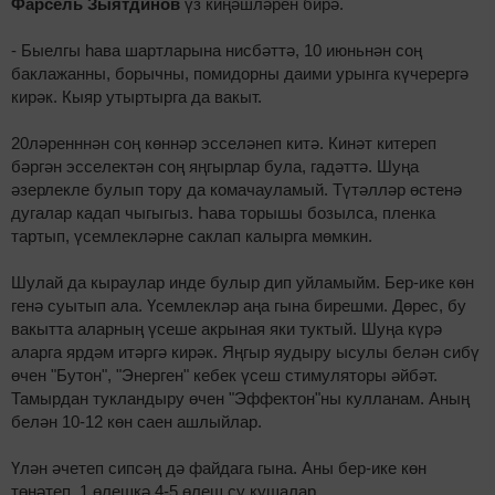
Фарсель Зыятдинов
үз киңәшләрен бирә.
- Быелгы һава шартларына нисбәттә, 10 июньнән соң
баклажанны, борычны, помидорны даими урынга күчерергә
кирәк. Кыяр утыртырга да вакыт.
20ләренннән соң көннәр эсселәнеп китә. Кинәт китереп
бәргән эсселектән соң яңгырлар була, гадәттә. Шуңа
әзерлекле булып тору да комачауламый. Түтәлләр өстенә
дугалар кадап чыгыгыз. Һава торышы бозылса, пленка
тартып, үсемлекләрне саклап калырга мөмкин.
Шулай да кыраулар инде булыр дип уйламыйм. Бер-ике көн
генә суытып ала. Үсемлекләр аңа гына бирешми. Дөрес, бу
вакытта аларның үсеше акрыная яки туктый. Шуңа күрә
аларга ярдәм итәргә кирәк. Яңгыр яудыру ысулы белән сибү
өчен "Бутон", "Энерген" кебек үсеш стимуляторы әйбәт.
Тамырдан тукландыру өчен "Эффектон"ны кулланам. Аның
белән 10-12 көн саен ашлыйлар.
Үлән әчетеп сипсәң дә файдага гына. Аны бер-ике көн
төнәтеп, 1 өлешкә 4-5 өлеш су кушалар.