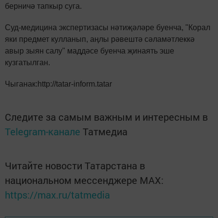
берничә тапкыр суга.
Суд-медицина экспертизасы нәтиҗәләре буенча, "Корал
яки предмет кулланып, аңлы рәвештә сәламәтлеккә
авыр зыян салу" маддәсе буенча җинаять эше
кузгатылган.
Чыганак:http://tatar-inform.tatar
Следите за самым важным и интересным в
Telegram-канале
Татмедиа
Читайте новости Татарстана в
национальном мессенджере MАХ:
https://max.ru/tatmedia