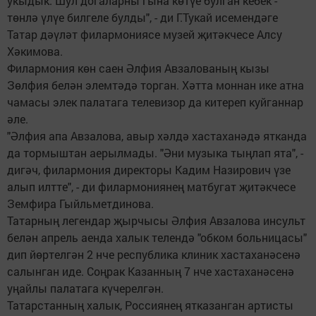
укыдык. Шул догаларны гына көтүе булган кебек -
төнлә үлүе билгеле булды", - ди Г.Тукай исемендәге
Татар дәүләт филармониясе музей җитәкчесе Алсу
Хәкимова.
Филармония көн саен Әлфия Авзалованың кызы
Зөлфия белән элемтәдә торган. Хәтта моннан ике атна
чамасы элек палатага телевизор да китереп куйганнар
әле.
"Әлфия апа Авзалова, авыр хәлдә хастаханәдә ятканда
да тормыштан аерылмады. "Әни музыка тыңлап ята", -
дигәч, филармония директоры Кадим Назирович үзе
алып илтте", - ди филармониянең матбугат җитәкчесе
Земфира Гыйльметдинова.
Татарның легендар җырчысы Әлфия Авзалова инсульт
белән апрель аенда халык телендә "обком больницасы"
дип йөртелгән 2 нче республика клиник хастаханәсенә
салынган иде. Соңрак Казанның 7 нче хастаханәсенә
уңайлы палатага күчерелгән.
Татарстанның халык, Россиянең ятказанган артисты