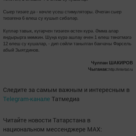
Сыер тизәге дә - көчле үсеш стимуляторы. Әчегән сыер
тизәгенә 6 өлеш су кушып сибәләр.
Күпләр тавык, күгәрчен тизәген өстен күрә. Әмма алар
яндырырга мөмкин. Шуңа күрә ашлау өчен 1 өлеш төнәтмәгә
12 өлеш су кушалар, - дип сөйли танылган бакчачы Фарсель
абый Зыятдинов.
Чулпан ШАКИРОВ
Чыганак:
http://intertat.ru
Следите за самым важным и интересным в
Telegram-канале
Татмедиа
Читайте новости Татарстана в
национальном мессенджере MАХ: