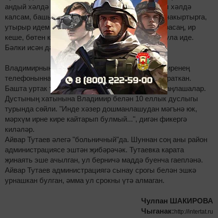
андый хәлдә калмагач, әйтеп булмый. Үзем шул хәлдә
калсам, башыма да килмәс иде ашыгыч ярдәм чакыртырга,
утырыр идем дә утырыр идем. Икенче яктан карасаң, ир
кеше, бөтен көчен җыеп, берәр нәрсә эшләсә була иде.
Бәлки исән дә калыр иде дустым, - диде.
Владимирның хатыны Ландыш фаҗигадән соң, иренең
телефоныннан номерын табып, бу кызга шалтыраткан.
Башта уртак тел таба алмасалар да, соңыннан аңлашалар.
Дустының хатынына Владимир белән 10 еллык дуслыгы
турында сөйли. "Инде хәзер дошманлашудан мәгънә юк,
мәрхүм ирне кире кайтарып булмый...", дигән фикергә
киләләр.
Айвар Тутаев әлегә "больничный"да. Шуннан соң аны район
администрациясе эштән җибәрәчәк. Тутаевка карата
җинаять эше ачылган, ул берничә маддә буенча гаепләнә.
Айвар Тутаев администрациягә сынау срогы белән эшкә
урнашкан булган, әмма ул срокны үтә алмаган.
Чулпан ШАКИРОВА
Чыганак:
http://intertat.ru