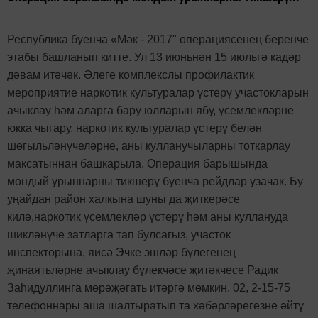
Республика буенча
«
Мәк - 2017" операциясенең беренче
этабы башланып китте. Ул 13 июньнән 15 июльгә кадәр
дәвам итәчәк. Әлеге комплекслы профилактик
мероприятие наркотик культуралар үстерү участокларын
ачыклау һәм аларга бару юлларын ябу, үсемлекләрне
юкка чыгару, наркотик культуралар үстерү белән
шөгыльләнүчеләрне, аны кулланучыларны тоткарлау
максатыннан башкарыла. Операция барышында
мондый урыннарны тикшерү буенча рейдлар узачак. Бу
уңайдан район халкына шуны да җиткерәсе
килә,наркотик үсемлекләр үстерү һәм аны куллануда
шикләнүче затларга тап булсагыз, участок
инспекторына, яисә Эчке эшләр бүлегенең
җинаятьләрне ачыклау бүлекчәсе җитәкчесе Радик
Заһидуллинга мөрәҗәгать итәргә мөмкин. 02, 2-15-75
телефоннары аша шалтыратып та хәбәрләрегезне әйтү