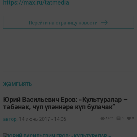
https://max.ru/tatmedia
Перейти на страницу новости
ҖӘМГЫЯТЬ
Юрий Васильевич Еров: «Культуралар –
тәбәнәк, чүп үләннәре күп булачак”
автор,
14 июнь 2017 - 14:06
1267
0
0