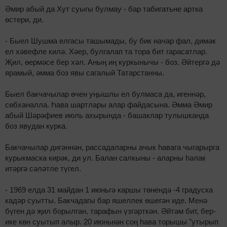
Әмир абый да Хут суыгы булмау - бар табигатьне артка
өстери, ди.
- Быел Шушма елгасы ташымады, бу бик начар фал, димәк
ел хәвефле килә. Хәер, булгалап та тора бит гарасатлар.
Җил, өермәсе бер хәл. Аның иң куркынычы - боз. Әйтергә дә
ярамый, әмма боз явы сагалый Татарстанны.
Быел бакчачылар өчен уңышлы ел булмаса да, игеннәр,
сөбханалла. Һава шартлары алар файдасына. Әмма Әмир
абый Шәрәфиев июль ахырында - башаклар тулышканда
боз явудан курка.
Бакчачылар дигәннән, рассадаларны ачык һавага чыгарырга
курыкмаска кирәк, ди ул. Балан салкыны - аларны һәлак
итәргә сәләтле түгел.
- 1969 елда 31 майдан 1 июньгә каршы төнендә -4 градуска
кадәр суытты. Бакчадагы бар яшеллек өшегән иде. Менә
бүген дә җил борылган, тарафын үзгәрткән. Әйтәм бит, бер-
ике көн суытып алыр. 20 июньнән соң һава торышы "утырып