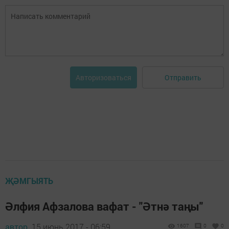
Отправить
Авторизоваться
ҖӘМГЫЯТЬ
Әлфия Афзалова вафат - "Әтнә таңы"
автор,
15 июнь 2017 - 06:59
1607
0
0