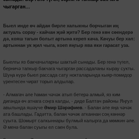
чыгарган...
Быел инде өч айдан бирле халыкны борчыган иң
актуаль сорау - кайчан җәй җитә? Бер генә көн сөендерә
дә, кояш тагын болыт артына кереп кача. Качуы бер хәл:
артыннан ук җил чыга, коеп яңгыр ява яки гарасат уза.
Быелгы яз бакчачыларны шактый сынады. Бер генә түгел,
берничә тапкыр бакчага чыгарган рассадаланы кырау сукты.
Шуңа күрә быел рассада сату нокталарында кыяр-помидор
үрентесен чират торып алдылар.
- Алмагач әле һаман чәчәк атып бетерә алмый, яз ким
дигәндә өч атнага соңга калды, - диде Балтач районы Яңгул
авылында яшәүче
Әмир Шәрәфиев
. - Балан әле яңа чәчәк
ата башлады. Гадәттә, балан чәчәк атканнан соң көннәр
суыта. Шомырт салкыннары булмый калырга да мөмкин әле.
Ә менә балан суыгы ел саен була.