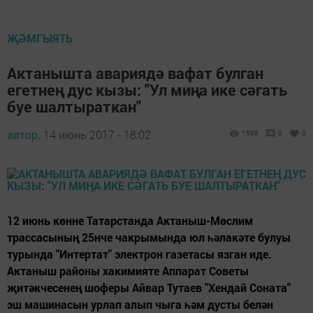
ҖӘМГЫЯТЬ
Актанышта авариядә вафат булган
егетнең дус кызы: "Ул миңа ике сәгать
буе шалтыраткан"
автор,
14 июнь 2017 - 18:02
1595
0
0
12 июнь көнне Татарстанда Актаныш-Мөслим
трассасының 25нче чакрымында юл һәлакәте булуы
турында "Интертат" электрон газетасы язган иде.
Актаныш районы хакимияте Аппарат Советы
җитәкчесенең шоферы Айвар Тутаев "Хендай Соната"
эш машинасын урлап алып чыга һәм дусты белән