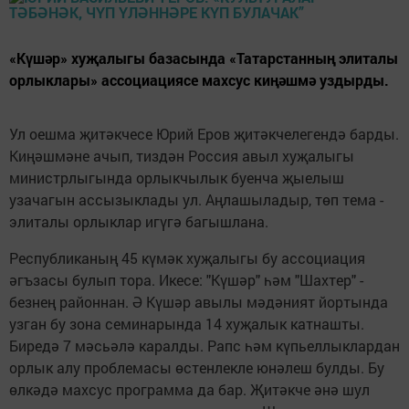
«Күшәр» хуҗалыгы базасында «Татарстанның элиталы
орлыклары» ассоциациясе махсус киңәшмә уздырды.
Ул оешма җитәкчесе Юрий Еров җитәкчелегендә барды.
Киңәшмәне ачып, тиздән Россия авыл хуҗалыгы
министрлыгында орлыкчылык буенча җыелыш
узачагын ассызыклады ул. Аңлашыладыр, төп тема -
элиталы орлыклар игүгә багышлана.
Республиканың
45 күмәк хуҗалыгы бу ассоциация
әгъзасы булып тора. Икесе: "Күшәр" һәм "Шахтер" -
безнең районнан. Ә Күшәр авылы мәдәният йортында
узган бу зона семинарында 14 хуҗалык катнашты.
Биредә 7 мәсьәлә каралды. Рапс һәм күпьеллыклардан
орлык алу проблемасы өстенлекле юнәлеш булды. Бу
өлкәдә махсус программа да бар. Җитәкче әнә шул