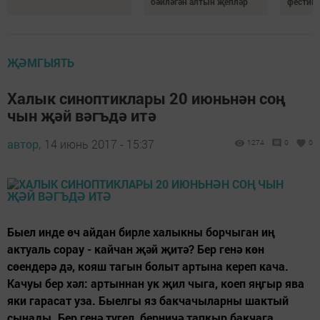
бәйләгән алтын җепләр
фестивп
ҖӘМГЫЯТЬ
Халык синоптиклары 20 июньнән соң
чын җәй вәгъдә итә
автор,
14 июнь 2017 - 15:37
1274
0
0
Быел инде өч айдан бирле халыкны борчыган иң
актуаль сорау - кайчан җәй җитә? Бер генә көн
сөендерә дә, кояш тагын болыт артына кереп кача.
Качуы бер хәл: артыннан ук җил чыга, коеп яңгыр ява
яки гарасат уза. Быелгы яз бакчачыларны шактый
сынады. Бер генә түгел, берничә тапкыр бакчага