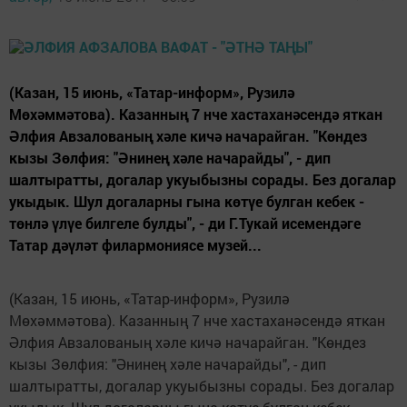
(Казан, 15 июнь, «Татар-информ», Рузилә
Мөхәммәтова). Казанның 7 нче хастаханәсендә яткан
Әлфия Авзалованың хәле кичә начарайган. "Көндез
кызы Зөлфия: "Әнинең хәле начарайды", - дип
шалтыратты, догалар укуыбызны сорады. Без догалар
укыдык. Шул догаларны гына көтүе булган кебек -
төнлә үлүе билгеле булды", - ди Г.Тукай исемендәге
Татар дәүләт филармониясе музей...
(Казан, 15 июнь, «Татар-информ», Рузилә
Мөхәммәтова). Казанның 7 нче хастаханәсендә яткан
Әлфия Авзалованың хәле кичә начарайган. "Көндез
кызы Зөлфия: "Әнинең хәле начарайды", - дип
шалтыратты, догалар укуыбызны сорады. Без догалар