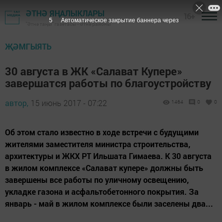
ӘТНӘ ЯҢАЛЫКЛАРЫ
16+
4
Автоматическое закрытие баннера через
"Әтнә таңы" газетасы - Әтнә районы
ҖӘМГЫЯТЬ
30 августа в ЖК «Салават Купере»
завершатся работы по благоустройству
автор,
15 июнь 2017 - 07:22
1464
0
0
Об этом стало известно в ходе встречи с будущими
жителями заместителя министра строительства,
архитектуры и ЖКХ РТ Ильшата Гимаева. К 30 августа
в жилом комплексе «Салават купере» должны быть
завершены все работы по уличному освещению,
укладке газона и асфальтобетонного покрытия. За
январь - май в жилом комплексе были заселены два...