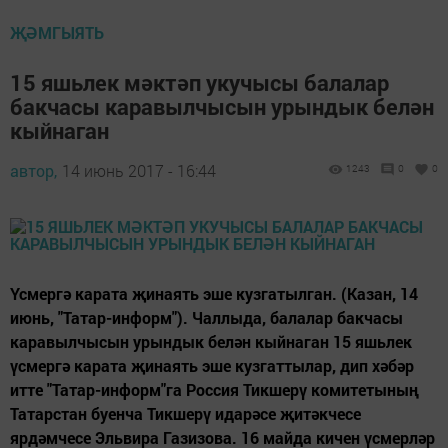
ҖӘМГЫЯТЬ
15 яшьлек мәктәп укучысы балалар
бакчасы каравылчысын урындык белән
кыйнаган
автор,
14 июнь 2017 - 16:44
1243
0
0
Үсмергә карата җинаять эше кузгатылган. (Казан, 14
июнь, "Татар-информ"). Чаллыда, балалар бакчасы
каравылчысын урындык белән кыйнаган 15 яшьлек
үсмергә карата җинаять эше кузгаттылар, дип хәбәр
итте "Татар-информ"га Россия Тикшерү комитетының
Татарстан буенча Тикшерү идарәсе җитәкчесе
ярдәмчесе Эльвира Газизова. 16 майда кичен үсмерләр