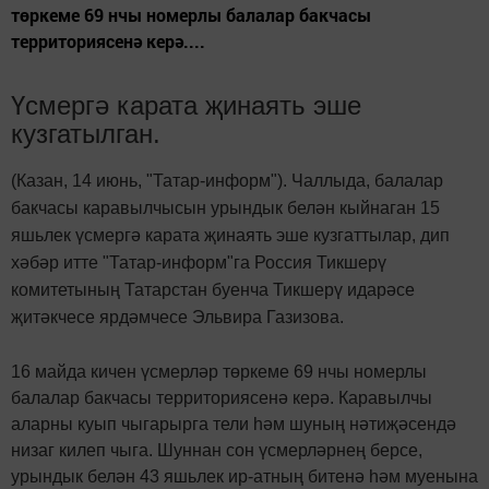
төркеме 69 нчы номерлы балалар бакчасы
территориясенә керә....
Үсмергә карата җинаять эше
кузгатылган.
(Казан, 14 июнь, "Татар-информ"). Чаллыда, балалар
бакчасы каравылчысын урындык белән кыйнаган 15
яшьлек үсмергә карата җинаять эше кузгаттылар, дип
хәбәр итте "Татар-информ"га Россия Тикшерү
комитетының Татарстан буенча Тикшерү идарәсе
җитәкчесе ярдәмчесе Эльвира Газизова.
16 майда кичен үсмерләр төркеме 69 нчы номерлы
балалар бакчасы территориясенә керә. Каравылчы
аларны куып чыгарырга тели һәм шуның нәтиҗәсендә
низаг килеп чыга. Шуннан сон үсмерләрнең берсе,
урындык белән 43 яшьлек ир-атның битенә һәм муенына