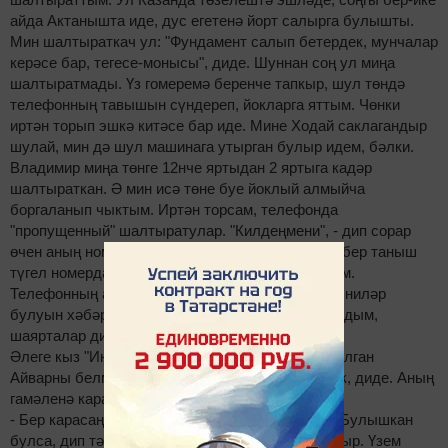
айда Актанышта иде, дус егетенә йорт салырга булышты.
Мин шалтыраткач ул: "Фундамент салып бетердек, мунчалар
керәсе бар, тегесе-монысы", диде. Шуннан соң ул миңа
шалтыратмады. Үз гомеремә беренче тапкыр, шул төндә
телефонның тавышын сүндереп, йокларга яттым. Чөнки
иртән торып эшкә китәсе бар иде. Мине Ходай саклагандыр
шулай, мин дә шул машинага утырган булыр идем, бәлки.
Владимир миңа төнге 12нче яртыдан 2 яртыга кадәр
шалтыраткан. Ә мин исә төне буе йоклый алмыйча
боргаланып чыктым. Иртән торсам, телефонда
"пропущенный" шалтыратулар. "Килдеңмени", - дип сорар
өчен аның номерын җыям. "Недоступен". Тагын бер таныш
түгел номердан шалтыратканнар. Шуны җыйдым.
Телефонның аргы башыннан исә миңа бу төндә ниләр
булуын хәбәр иттеләр. Башта бу хәлгә ышанмадым,
шаярталар дип уйладым.
Әлеге кыз "Интертат.ру" хәбәрчесенә рульдә булган
Айварны белмим, ишеткәнем дә, күргәнем дә юк, диде. Аның
гамәленә карата да ике төрле фикердә ул.
- Бер карасаң, Ходай шулай язган булган инде. Булышкан
булса, дип тә уйлыйм. Ул шок хәлендә булгандыр. Үзем