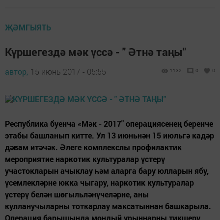
ҖӘМГЫЯТЬ
Күршегездә мәк үссә - " Әтнә таңы"
автор,
15 июнь 2017 - 05:55
1132
0
0
Республика буенча «Мәк - 2017" операциясенең беренче
этабы башланып китте. Ул 13 июньнән 15 июльгә кадәр
дәвам итәчәк. Әлеге комплекслы профилактик
мероприятие наркотик культуралар үстерү
участокларын ачыклау һәм аларга бару юлларын ябу,
үсемлекләрне юкка чыгару, наркотик культуралар
үстерү белән шөгыльләнүчеләрне, аны
кулланучыларны тоткарлау максатыннан башкарыла.
Операция барышында мондый урыннарны тикшерү...