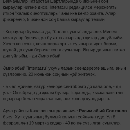
Бакчачылар Татарстан шартларында 6 июньнән соң
кыраулар чигенә дисә, Intertat.ru редакциясе мөрәҗәгать
иткән "халык синоптиклары" аны ике көнгә озайта. Алар
фикеренчә, 8 июньнән соң башка кыраулар төшми.
- Кыраулар булмаса да, "балан суыгы" алда әле. Минем
күзәтүләр буенча, ул бу атна ахырында җитәр дип уйлыйм.
Хәзер көн озын, кояш җиргә артык суынырга ирек бирми,
шулай да суык бер-ике көнгә сузылыр. Яңгыр да явып китәр
дип уйлыйм, - ди Әмир абый.
Әмир абый "Intertat.ru" укучыларын сөендерергә ашыга, аның
сүзләренчә, 20 июньнән соң чын җәй җитәчәк.
- Быел җәйнең матур көннәре сентябрьгә дә кала әле, - ди
ул. - Октябрьдә дә җылы булыр. Һәрхәлдә, кыска вакытлы
яңгырлар белән чиратлашып, аяз көннәр куандырыр.
Арча районы Кәче авылында яшәүче
Рәсим абый Солтанов
быел Хут суыгының булмый калуын сөйләгән иде. Ул 8
февральлән 19 мартка кадәр - 40 көнгә сузылган суыклар.